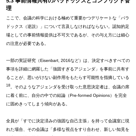
5.3 事前情報共有のパラドックスとコンフリクト管
理
ここで、会議の科学における極めて重要かつデリケートな「パラ
ドックス（逆説）」について言及しなければならない。認知的足
場としての事前情報提供は不可欠であるが、その与え方には細心
の注意が必要である。
一部の実証研究（Eisenbart, 2016など）は、決定すべきすべての
事項を詳細に網羅した「強固すぎるアジェンダ」を事前に共有す
ることが、思いがけない副作用をもたらす可能性を指摘している
18
。そのようなアジェンダを受け取った意思決定者は、会議の席
に着く前に、自分の中での結論（Pre-formed Opinions）を完全
に固めきってしまう傾向がある。
全員が「すでに決定済みの強固な自己主張」を持って会議室に現
れた場合、その会議は「多様な視点をすり合わせ、新しい知見を