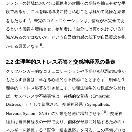
ンメントの領域においては視聴者の次回への期待を煽る有効な手
段であるが、これを職場環境に持ち込むことは極めて危険な結果
8
をもたらす
。未完のコミュニケーションは、情報が不完全であ
るという感覚を増幅させ、参加者に「自分には何か欠けている知
識があるのではないか」という自己効力感の低下や自己疑念を抱
9
かせる原因となる
。
2.2 生理学的ストレス応答と交感神経系の暴走
クリフハンガー的なコミュニケーションや予期せぬ話題の転換が
もたらす影響は、単なる心理的な不快感にとどまらず、明確な生
理学的ストレス応答を引き起こす。心理生理学的な観点から見れ
ば、サスペンスや不確実性は「共感的な苦痛（Empathic
Distress）」として知覚され、交感神経系（Sympathetic
10
Nervous System: SNS）の活動を急激に増加させる
。交感神
経系は自律神経系の一部であり、個体が脅威に対処するためのエ
ネルギーを動員する「闘争・逃走反応」を司る。この準備プロセ