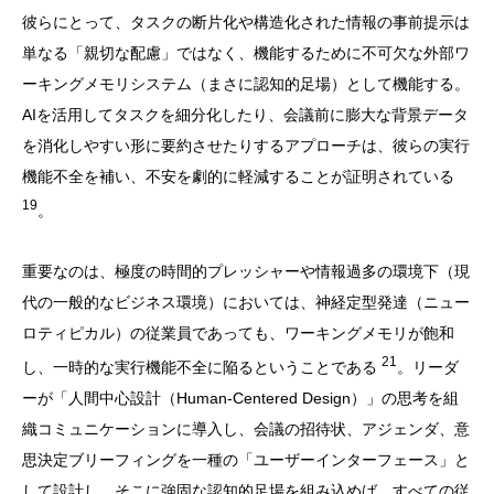
彼らにとって、タスクの断片化や構造化された情報の事前提示は
単なる「親切な配慮」ではなく、機能するために不可欠な外部ワ
ーキングメモリシステム（まさに認知的足場）として機能する。
AIを活用してタスクを細分化したり、会議前に膨大な背景データ
を消化しやすい形に要約させたりするアプローチは、彼らの実行
機能不全を補い、不安を劇的に軽減することが証明されている
19
。
重要なのは、極度の時間的プレッシャーや情報過多の環境下（現
代の一般的なビジネス環境）においては、神経定型発達（ニュー
ロティピカル）の従業員であっても、ワーキングメモリが飽和
21
し、一時的な実行機能不全に陥るということである
。リーダ
ーが「人間中心設計（Human-Centered Design）」の思考を組
織コミュニケーションに導入し、会議の招待状、アジェンダ、意
思決定ブリーフィングを一種の「ユーザーインターフェース」と
して設計し、そこに強固な認知的足場を組み込めば、すべての従