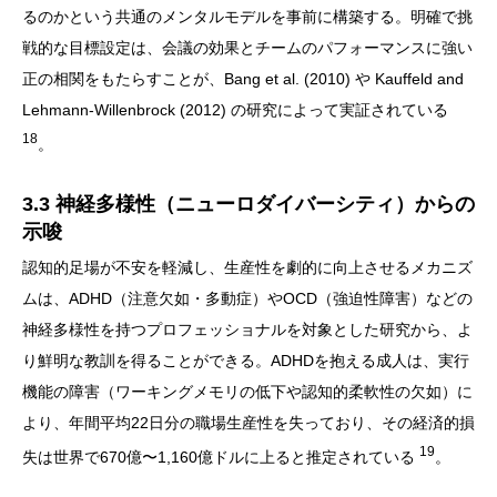
るのかという共通のメンタルモデルを事前に構築する。明確で挑
戦的な目標設定は、会議の効果とチームのパフォーマンスに強い
正の相関をもたらすことが、Bang et al. (2010) や Kauffeld and
Lehmann-Willenbrock (2012) の研究によって実証されている
18
。
3.3 神経多様性（ニューロダイバーシティ）からの
示唆
認知的足場が不安を軽減し、生産性を劇的に向上させるメカニズ
ムは、ADHD（注意欠如・多動症）やOCD（強迫性障害）などの
神経多様性を持つプロフェッショナルを対象とした研究から、よ
り鮮明な教訓を得ることができる。ADHDを抱える成人は、実行
機能の障害（ワーキングメモリの低下や認知的柔軟性の欠如）に
より、年間平均22日分の職場生産性を失っており、その経済的損
19
失は世界で670億〜1,160億ドルに上ると推定されている
。