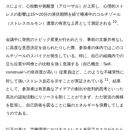
スにより、心拍数や覚醒度（アローザル）が上昇し、心理的スト
レスの影響は15〜20分の潜伏期間を経て唾液中のコルチゾール
10
（ストレスホルモン）濃度の有意な上昇として測定される
。
会議中に突然のトピック変更が行われたり、事前の文脈共有なし
に高度な意思決定を迫られたりした際、参加者の体内ではこのコ
ルチゾールのスパイクが発生している。特に、自己の組織内での
立ち位置や同僚との比較を強く意識する（自己概念：Self-
construalへの依存度が高い）従業員ほど、このような不確実性に
11
対して強いストレス反応を示すことが実証されている
。結果
として、参加者は有意義なアイデアの創出や批判的思考といった
高次の認知活動にリソースを割くことができず、ただ状況の推移
を監視し、自己防衛を図ることに脳のエネルギーを浪費してしま
うのである。
以下の表は、労働環境におけるストレスと未完了タスクがもたら