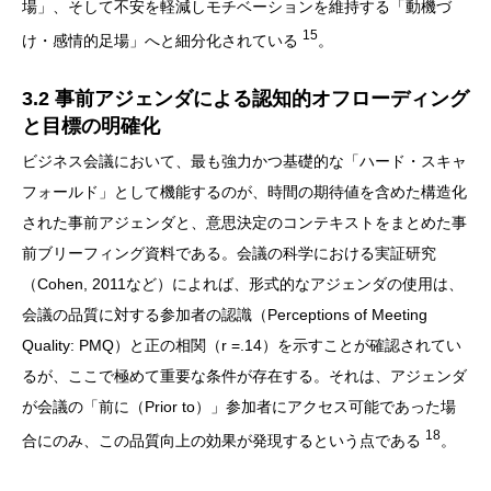
場」、そして不安を軽減しモチベーションを維持する「動機づ
15
け・感情的足場」へと細分化されている
。
3.2 事前アジェンダによる認知的オフローディング
と目標の明確化
ビジネス会議において、最も強力かつ基礎的な「ハード・スキャ
フォールド」として機能するのが、時間の期待値を含めた構造化
された事前アジェンダと、意思決定のコンテキストをまとめた事
前ブリーフィング資料である。会議の科学における実証研究
（Cohen, 2011など）によれば、形式的なアジェンダの使用は、
会議の品質に対する参加者の認識（Perceptions of Meeting
Quality: PMQ）と正の相関（r =.14）を示すことが確認されてい
るが、ここで極めて重要な条件が存在する。それは、アジェンダ
が会議の「前に（Prior to）」参加者にアクセス可能であった場
18
合にのみ、この品質向上の効果が発現するという点である
。