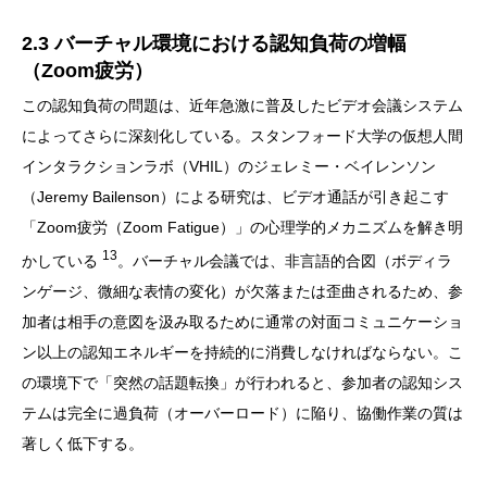
2.3 バーチャル環境における認知負荷の増幅
（Zoom疲労）
この認知負荷の問題は、近年急激に普及したビデオ会議システム
によってさらに深刻化している。スタンフォード大学の仮想人間
インタラクションラボ（VHIL）のジェレミー・ベイレンソン
（Jeremy Bailenson）による研究は、ビデオ通話が引き起こす
「Zoom疲労（Zoom Fatigue）」の心理学的メカニズムを解き明
13
かしている
。バーチャル会議では、非言語的合図（ボディラ
ンゲージ、微細な表情の変化）が欠落または歪曲されるため、参
加者は相手の意図を汲み取るために通常の対面コミュニケーショ
ン以上の認知エネルギーを持続的に消費しなければならない。こ
の環境下で「突然の話題転換」が行われると、参加者の認知シス
テムは完全に過負荷（オーバーロード）に陥り、協働作業の質は
著しく低下する。