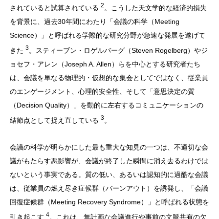
2
されていると試算されている
。こうした天文学的な経済的損失
を背景に、過去30年間にわたり「会議の科学（Meeting
Science）」と呼ばれる学際的な研究分野が急速な発展を遂げて
3
きた
。スティーブン・ロゲルバーグ（Steven Rogelberg）やジ
ョセフ・アレン（Joseph A. Allen）らを中心とする研究者たち
は、会議を単なる物理的・仮想的な集会としてではなく、従業員
のエンゲージメント、心理的安全性、そして「意思決定の質
（Decision Quality）」を動的に左右するコミュニケーションの
3
結節点として捉え直している
。
会議の科学が明らかにした最も重大な知見の一つは、不適切な会
議がもたらす悪影響が、会議が終了した瞬間に消え去るわけでは
ないという事実である。質の低い、あるいは認知的に過酷な会議
は、従業員の燃え尽き症候群（バーンアウト）を誘発し、「会議
回復症候群（Meeting Recovery Syndrome）」と呼ばれる状態を
4
引き起こす
。これは、無計画な会議進行や事前の文脈共有の欠