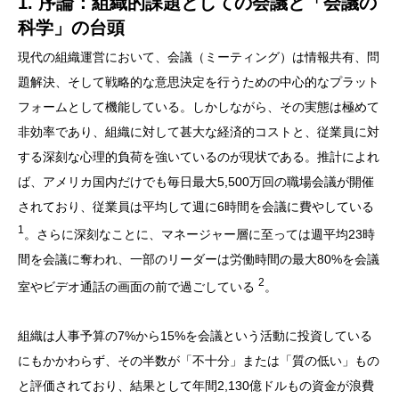
1. 序論：組織的課題としての会議と「会議の
科学」の台頭
現代の組織運営において、会議（ミーティング）は情報共有、問
題解決、そして戦略的な意思決定を行うための中心的なプラット
フォームとして機能している。しかしながら、その実態は極めて
非効率であり、組織に対して甚大な経済的コストと、従業員に対
する深刻な心理的負荷を強いているのが現状である。推計によれ
ば、アメリカ国内だけでも毎日最大5,500万回の職場会議が開催
されており、従業員は平均して週に6時間を会議に費やしている
1
。さらに深刻なことに、マネージャー層に至っては週平均23時
間を会議に奪われ、一部のリーダーは労働時間の最大80%を会議
2
室やビデオ通話の画面の前で過ごしている
。
組織は人事予算の7%から15%を会議という活動に投資している
にもかかわらず、その半数が「不十分」または「質の低い」もの
と評価されており、結果として年間2,130億ドルもの資金が浪費