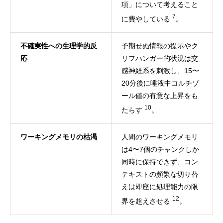
項」について考えること
7
に費やしている
。
不確実性への生理学的反
予期せぬ情報の提示やク
応
リフハンガー的状況は交
感神経系を刺激し、15〜
20分後に唾液中コルチゾ
ール値の有意な上昇をも
10
たらす
。
ワーキングメモリの枯渇
人間のワーキングメモリ
は4〜7個のチャンクしか
同時に保持できず、コン
テキストの頻繁な切り替
えは即座に処理能力の限
12
界を超えさせる
。