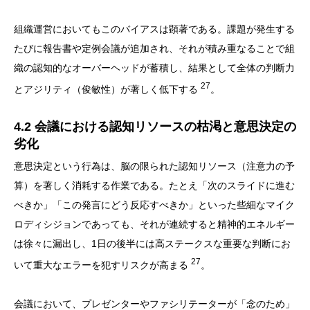
組織運営においてもこのバイアスは顕著である。課題が発生する
たびに報告書や定例会議が追加され、それが積み重なることで組
織の認知的なオーバーヘッドが蓄積し、結果として全体の判断力
27
とアジリティ（俊敏性）が著しく低下する
。
4.2 会議における認知リソースの枯渇と意思決定の
劣化
意思決定という行為は、脳の限られた認知リソース（注意力の予
算）を著しく消耗する作業である。たとえ「次のスライドに進む
べきか」「この発言にどう反応すべきか」といった些細なマイク
ロディシジョンであっても、それが連続すると精神的エネルギー
は徐々に漏出し、1日の後半には高ステークスな重要な判断にお
27
いて重大なエラーを犯すリスクが高まる
。
会議において、プレゼンターやファシリテーターが「念のため」