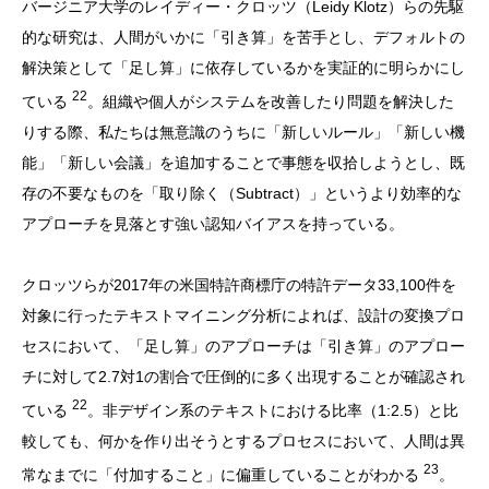
バージニア大学のレイディー・クロッツ（Leidy Klotz）らの先駆
的な研究は、人間がいかに「引き算」を苦手とし、デフォルトの
解決策として「足し算」に依存しているかを実証的に明らかにし
22
ている
。組織や個人がシステムを改善したり問題を解決した
りする際、私たちは無意識のうちに「新しいルール」「新しい機
能」「新しい会議」を追加することで事態を収拾しようとし、既
存の不要なものを「取り除く（Subtract）」というより効率的な
アプローチを見落とす強い認知バイアスを持っている。
クロッツらが2017年の米国特許商標庁の特許データ33,100件を
対象に行ったテキストマイニング分析によれば、設計の変換プロ
セスにおいて、「足し算」のアプローチは「引き算」のアプロー
チに対して2.7対1の割合で圧倒的に多く出現することが確認され
22
ている
。非デザイン系のテキストにおける比率（1:2.5）と比
較しても、何かを作り出そうとするプロセスにおいて、人間は異
23
常なまでに「付加すること」に偏重していることがわかる
。