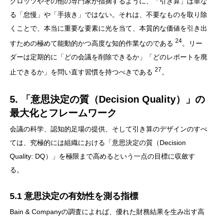
クロッツやその他の専門家が指摘するように、「引き算」は単な
る「怠慢」や「手抜き」ではない。それは、不要なものを取り除
くことで、本当に重要な要素に光を当て、本質的な価値を引き出
24
すための極めて能動的かつ高度な知的作業なのである
。リー
ダーは定期的に「どの会議を削除できるか」「どのレポートを廃
27
止できるか」を問い直す習慣を持つべきである
。
5. 「意思決定の質（Decision Quality）」の
最大化とフレームワーク
会議の科学、認知的足場の提供、そして引き算のデザインのすべ
ては、究極的には組織における「意思決定の質（Decision
Quality: DQ）」を極限まで高めるという一点の目標に収斂す
る。
5.1 意思決定の有効性を測る指標
Bain & Companyの調査によれば、優れた財務結果を生み出す高