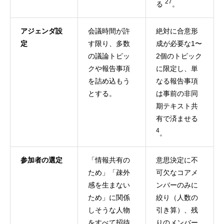
27
る
。
アジェンダ設
会議時間が許
絶対に合意形
定
す限り、多数
成が必要な1〜
の議論トピッ
2個のトピック
クや報告事項
に限定し、単
を詰め込もう
なる報告事項
とする。
は事前の非同
期テキスト共
有で済ませる
4
。
参加者の選定
「情報共有の
意思決定に不
ため」「疎外
可欠なコアメ
感を生まない
ンバーのみに
ため」に関係
絞り（人数の
しそうな人物
引き算）、残
をすべて招待
りのメンバー