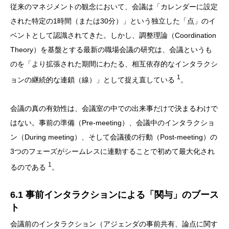
従来のマネジメントの観念において、会議は「カレンダーに設定
された特定の1時間（または30分）」という独立した「点」のイ
ベントとして認識されてきた。しかし、調整理論（Coordination
Theory）を基盤とする最新の職場会議の研究は、会議というも
のを「より拡張された期間にわたる、相互依存的なインタラクシ
1
ョンの継続的な連鎖（線）」として捉え直している
。
会議の真の有効性は、会議室の中での出来事だけで決まるわけで
はない。事前の準備（Pre-meeting）、会議中のインタラクショ
ン（During meeting）、そして会議後の行動（Post-meeting）の
3つのフェーズがシームレスに連動することで初めて最大化され
1
るのである
。
6.1 事前インタラクションによる「関与」のブース
ト
会議前のインタラクション（アジェンダの事前共有、論点に関す