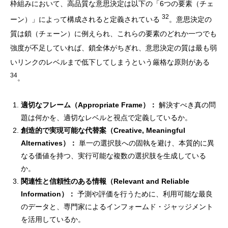
枠組みにおいて、高品質な意思決定は以下の「6つの要素（チェ
32
ーン）」によって構成されると定義されている
。意思決定の
質は鎖（チェーン）に例えられ、これらの要素のどれか一つでも
強度が不足していれば、鎖全体がちぎれ、意思決定の質は最も弱
いリンクのレベルまで低下してしまうという厳格な原則がある
34
。
適切なフレーム（Appropriate Frame）：
解決すべき真の問
題は何かを、適切なレベルと視点で定義しているか。
創造的で実現可能な代替案（Creative, Meaningful
Alternatives）：
単一の選択肢への固執を避け、本質的に異
なる価値を持つ、実行可能な複数の選択肢を生成している
か。
関連性と信頼性のある情報（Relevant and Reliable
Information）：
予測や評価を行うために、利用可能な最良
のデータと、専門家によるインフォームド・ジャッジメント
を活用しているか。