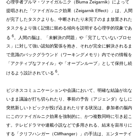
心理学者ブルマ・ツァイガルニク（Bluma Zeigarnik）によって
提唱された「ツァイガルニク効果（Zeigarnik Effect）」は、人間
が完了したタスクよりも、中断されたり未完了のまま放置された
タスクをより強く記憶に留める傾向を説明する心理学的現象であ
6
る
。人間の脳は、「未解決の問題」や「完了していないプロセ
ス」に対して強い認知的緊張を抱き、それが完全に解決されるま
で意識のバックグラウンド（ワーキングメモリ）内でその情報を
「アクティブなファイル」や「オープンループ」として保持し続
6
けるよう設計されている
。
ビジネスコミュニケーションや会議において、明確な結論が出な
いまま議論が打ち切られたり、事前の予告（アジェンダ）なしに
突然新しいトピックが投げ込まれたりする状況は、参加者の脳内
にこのツァイガルニク効果を強制的に、かつ複数同時に引き起こ
す。テレビドラマや連載小説などで多用される、結末を宙吊りに
する「クリフハンガー（Cliffhanger）」の手法は、エンターテイ