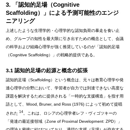
3. 「認知的足場（Cognitive
Scaffolding）」による予測可能性のエンジ
ニアリング
上述したような生理学的・心理学的な認知負荷の暴走を食い止
め、グループの知性を最大限に引き出すための概念として、会議
の科学および組織心理学が強く推奨しているのが「認知的足場
（Cognitive Scaffolding）」の戦略的提供である。
3.1 認知的足場の起源と概念の拡張
認知的足場（Scaffolding）という概念は、元々は教育心理学や発
達心理学の分野において、学習者が自力では到達できない高度な
課題を解決するために提供される「一時的な支援構造」を指す用
語として、Wood, Bruner, and Ross (1976) によって初めて提唱
14
された
。これは、ロシアの心理学者レフ・ヴィゴツキーの
「発達の最近接領域（Zone of Proximal Development: ZPD）」
の理論と密接に結びついており、適切な支援（足場）が存在する