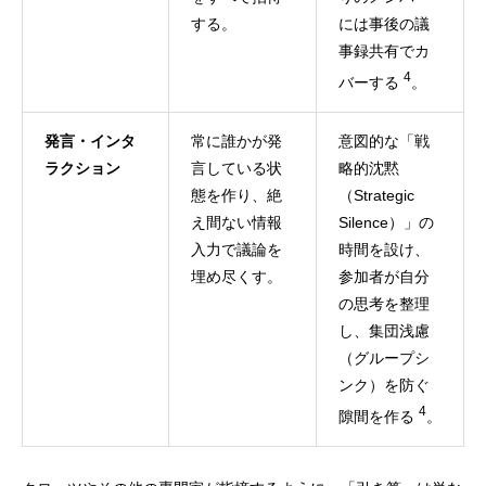
する。
には事後の議
事録共有でカ
4
バーする
。
発言・インタ
常に誰かが発
意図的な「戦
ラクション
言している状
略的沈黙
態を作り、絶
（Strategic
え間ない情報
Silence）」の
入力で議論を
時間を設け、
埋め尽くす。
参加者が自分
の思考を整理
し、集団浅慮
（グループシ
ンク）を防ぐ
4
隙間を作る
。