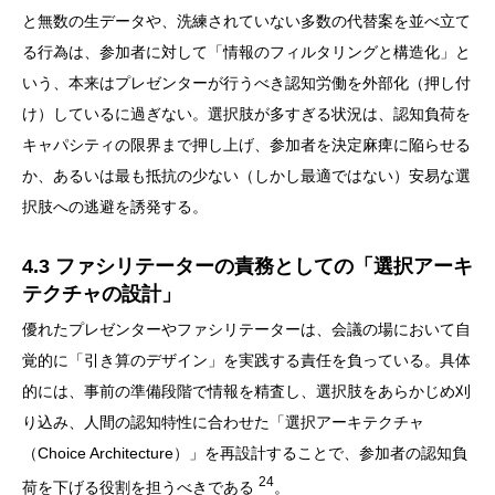
と無数の生データや、洗練されていない多数の代替案を並べ立て
る行為は、参加者に対して「情報のフィルタリングと構造化」と
いう、本来はプレゼンターが行うべき認知労働を外部化（押し付
け）しているに過ぎない。選択肢が多すぎる状況は、認知負荷を
キャパシティの限界まで押し上げ、参加者を決定麻痺に陥らせる
か、あるいは最も抵抗の少ない（しかし最適ではない）安易な選
択肢への逃避を誘発する。
4.3 ファシリテーターの責務としての「選択アーキ
テクチャの設計」
優れたプレゼンターやファシリテーターは、会議の場において自
覚的に「引き算のデザイン」を実践する責任を負っている。具体
的には、事前の準備段階で情報を精査し、選択肢をあらかじめ刈
り込み、人間の認知特性に合わせた「選択アーキテクチャ
（Choice Architecture）」を再設計することで、参加者の認知負
24
荷を下げる役割を担うべきである
。