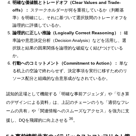
明確な価値観とトレードオフ（Clear Values and Trade-
offs）：
ステークホルダーが何を重視しているか（判断基
準）を明確にし、それに基づいて選択肢間のトレードオフを
論理的に評価しているか。
論理的に正しい推論（Logically Correct Reasoning）：
確
率論や意思決定分析（Decision Analysis）などを活用し、選
択肢と結果の因果関係を論理的な破綻なく結びつけている
か。
行動へのコミットメント（Commitment to Action）：
単な
る机上の空論で終わらせず、決定事項を実行に移すためのリ
ソース配分と組織的な合意形成がなされているか。
認知的足場として機能する「明確な事前アジェンダ」や「引き算
のデザインによる資料」は、上記のチェーンのうち「適切なフレ
ームの共有」や「関連情報へのスムーズなアクセス」を強力に支
36
援し、DQを飛躍的に向上させる
。