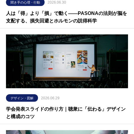
2026.06.30
聞き手の心理・行動
人は「得」より「損」で動く――PASONAの法則が脳を
支配する、損失回避とホルモンの説得科学
2026.06.29
デザイン・図解
学会発表スライドの作り方｜聴衆に「伝わる」デザイン
と構成のコツ