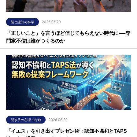
2026.06.29
脳と認知の科学
「正しいこと」を言うほど信じてもらえない時代に──専
門家不信は誰がつくるのか
2026.06.29
聞き手の心理・行動
「イエス」を引き出すプレゼン術：認知不協和とTAPS