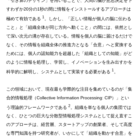
「引き算のデザイン」を用いることで、人間の脳が意思決定を下
すわずか20分の1秒の間に情報をインストールするアプローチは
1
極めて有効である
。しかし、「正しい情報が個人の脳に伝わる
こと」と「組織全体が同じ方向へ動くこと」の間には、依然とし
て深い次元の溝が存在している。情報を個人の脳に届けるだけで
なく、その情報を組織全体の推進力となる「合意」へと変換する
ためには、個人の認知能力を超越した「組織としての知能」がど
のように情報を処理し、学習し、イノベーションを生み出すかを
1
科学的に解明し、システムとして実装する必要がある
。
この領域において、現在最も学際的な注目を集めているのが「集
合的情報処理（Collective Information Processing: CIP）」とい
2
う理論的フレームワークである
。組織を単なる個人の集団では
なく、ひとつの巨大な分散型情報処理システムとして捉え直すこ
のアプローチは、経営層、スタートアップの創業者、そして高度
な専門知識を持つ研究者が、いかにして「組織を動かす合意」を