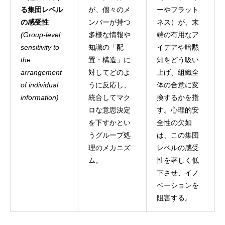
る集団レベル
が、個々のメ
ーやフラット
の感受性
ンバーが持つ
ネス）が、末
(Group-level
多様な情報や
端の有用なア
sensitivity to
知識の「配
イデアや暗黙
the
置・構造」に
知をどう吸い
arrangement
対してどのよ
上げ、組織全
of individual
うに反応し、
体の合意に変
information)
統合してマク
換するかを指
ロな意思決定
す。心理的安
を下すかとい
全性の欠如
うグループ処
は、この集団
理のメカニズ
レベルの感受
ム。
性を著しく低
下させ、イノ
ベーションを
阻害する。