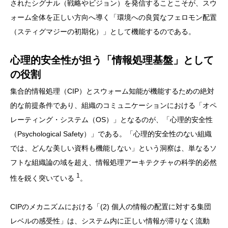
されたシグナル（戦略やビジョン）を発信することこそが、スウ
ォーム全体を正しい方向へ導く「環境への良質なフェロモン配置
（スティグマジーの初期化）」として機能するのである。
心理的安全性が担う「情報処理基盤」として
の役割
集合的情報処理（CIP）とスウォーム知能が機能するための絶対
的な前提条件であり、組織のコミュニケーションにおける「オペ
レーティング・システム（OS）」となるのが、「心理的安全性
（Psychological Safety）」である。「心理的安全性のない組織
では、どんな美しい資料も機能しない」という洞察は、単なるソ
フトな組織論の域を超え、情報処理アーキテクチャの科学的必然
1
性を鋭く突いている
。
CIPのメカニズムにおける「(2) 個人の情報の配置に対する集団
レベルの感受性」は、システム内に正しい情報が滞りなく流動