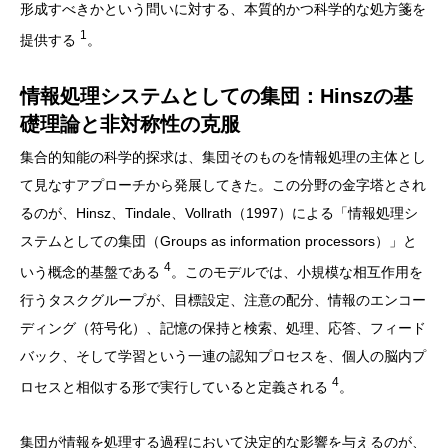
形成すべきかという問いに対する、本質的かつ科学的な処方箋を
1
提供する
。
情報処理システムとしての集団：Hinszの基
礎理論と非対称性の克服
集合的知能の科学的探求は、集団そのものを情報処理の主体とし
て見なすアプローチから発展してきた。この分野の金字塔とされ
るのが、Hinsz、Tindale、Vollrath（1997）による「情報処理シ
ステムとしての集団（Groups as information processors）」と
4
いう概念的基盤である
。このモデルでは、小規模な相互作用を
行うタスクグループが、目標設定、注意の配分、情報のエンコー
ディング（符号化）、記憶の保持と検索、処理、応答、フィード
バック、そして学習という一連の認知プロセスを、個人の脳内プ
4
ロセスと相似する形で実行していると定義される
。
集団が情報を処理する過程において決定的な影響を与えるのが、