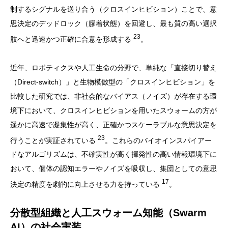
制するシグナルを送り合う（クロスインヒビション）ことで、意
思決定のデッドロック（膠着状態）を回避し、最も質の高い選択
23
肢へと迅速かつ正確に合意を形成する
。
近年、ロボティクスや人工生命の分野で、単純な「直接切り替え
（Direct-switch）」と生物模倣型の「クロスインヒビション」を
比較した研究では、非社会的なバイアス（ノイズ）が存在する環
境下において、クロスインヒビションを用いたスウォームの方が
遥かに高速で凝集性が高く、正確かつスケーラブルな意思決定を
23
行うことが実証されている
。これらのバイオインスパイアー
ドなアルゴリズムは、不確実性が高く揮発性の高い情報環境下に
おいて、個体の認知エラーやノイズを吸収し、集団としての意思
17
決定の精度を劇的に向上させる力を持っている
。
分散型組織と人工スウォーム知能（Swarm
AI）の社会実装