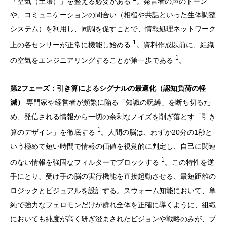
「空気（土壌）」を整える必要がある
。発言者の声のトーン
や、コミュニケーションの間合い（相槌や共話といった生体調整
システム）を利用し、同調を促すことで、情報処理ネットワーク
1
上の各センサーが正常に機能し始める
。資料作成以前に、組織
1
の空気をエンジニアリングすることが第一歩である
。
第2フェーズ：引き算によるシグナルの最適化（認知負荷の軽
減）
専門家や経営者が頻繁に陥る「知識の呪縛」を断ち切るた
め、発信される情報から一切の余剰なノイズを削ぎ落とす「引き
1
算のデザイン」を徹底する
。人間の脳は、わずか20分の1秒と
いう極めて短い時間で情報の価値を視覚的に判定し、自己に関連
1
のない情報を強固なフィルターでブロックする
。この特性を逆
手にとり、受け手の脳の実行機能を直接起動させる、最短距離の
ロジックとビジュアルを設計する。スウォーム知能において、単
純で強力なフェロモンだけが群れ全体を正確に導くように、組織
においても純度が高く研ぎ澄まされたビジョンや戦略のみが、ブ