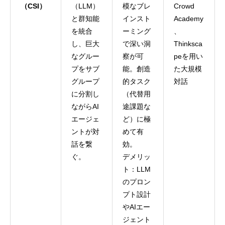
（CSI）
（LLM）
模なブレ
Crowd
と群知能
インスト
Academy
を統合
ーミング
、
し、巨大
で深い洞
Thinksca
なグルー
察が可
peを用い
プをサブ
能。創造
た大規模
グループ
的タスク
対話
に分割し
（代替用
ながらAI
途課題な
エージェ
ど）に極
ントが対
めて有
話を繋
効。
ぐ。
デメリッ
ト：LLM
のプロン
プト設計
やAIエー
ジェント