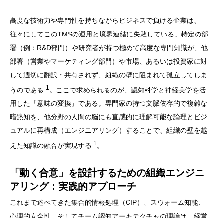
高度な技術力や専門性を持ちながらビジネスで負ける企業は、
往々にしてこのTMSの運用と境界連結に失敗している。特定の部
署（例：R&D部門）や研究者が持つ極めて高度な専門知識が、他
部署（営業やマーケティング部門）や市場、あるいは投資家に対
して適切に翻訳・共有されず、組織の壁に阻まれて孤立してしま
1
うのである
。ここで求められるのが、認知科学と神経美学を活
用した「意味の変換」である。専門家の持つ文脈依存的で複雑な
暗黙知を、他分野の人間の脳にも直感的に理解可能な論理とビジ
ュアルに再構成（エンジニアリング）することで、組織の壁を越
1
えた知識の融合が実現する
。
「動く合意」を設計するための組織エンジニ
アリング：実践的アプローチ
これまで述べてきた集合的情報処理（CIP）、スウォーム知能、
心理的安全性、そしてチーム認知アーキテクチャの理論は、経営