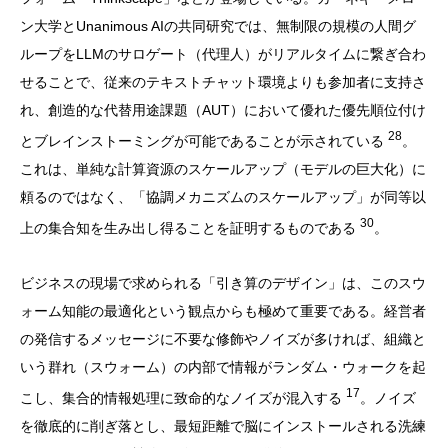
ン大学とUnanimous AIの共同研究では、無制限の規模の人間グ
ループをLLMのサロゲート（代理人）がリアルタイムに繋ぎ合わ
せることで、従来のテキストチャット環境よりも参加者に支持さ
れ、創造的な代替用途課題（AUT）において優れた優先順位付け
28
とブレインストーミングが可能であることが示されている
。
これは、単純な計算資源のスケールアップ（モデルの巨大化）に
頼るのではなく、「協調メカニズムのスケールアップ」が同等以
30
上の集合知を生み出し得ることを証明するものである
。
ビジネスの現場で求められる「引き算のデザイン」は、このスウ
ォーム知能の最適化という観点からも極めて重要である。経営者
の発信するメッセージに不要な修飾やノイズが多ければ、組織と
いう群れ（スウォーム）の内部で情報がランダム・ウォークを起
17
こし、集合的情報処理に致命的なノイズが混入する
。ノイズ
を徹底的に削ぎ落とし、最短距離で脳にインストールされる洗練