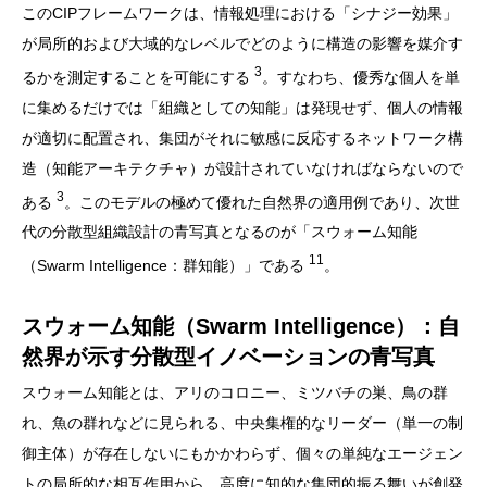
このCIPフレームワークは、情報処理における「シナジー効果」
が局所的および大域的なレベルでどのように構造の影響を媒介す
3
るかを測定することを可能にする
。すなわち、優秀な個人を単
に集めるだけでは「組織としての知能」は発現せず、個人の情報
が適切に配置され、集団がそれに敏感に反応するネットワーク構
造（知能アーキテクチャ）が設計されていなければならないので
3
ある
。このモデルの極めて優れた自然界の適用例であり、次世
代の分散型組織設計の青写真となるのが「スウォーム知能
11
（Swarm Intelligence：群知能）」である
。
スウォーム知能（Swarm Intelligence）：自
然界が示す分散型イノベーションの青写真
スウォーム知能とは、アリのコロニー、ミツバチの巣、鳥の群
れ、魚の群れなどに見られる、中央集権的なリーダー（単一の制
御主体）が存在しないにもかかわらず、個々の単純なエージェン
トの局所的な相互作用から、高度に知的な集団的振る舞いが創発