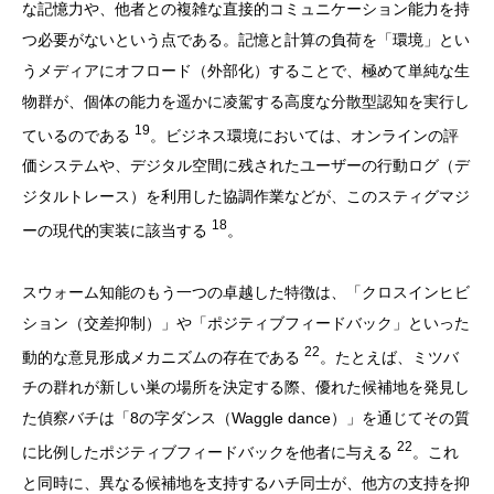
な記憶力や、他者との複雑な直接的コミュニケーション能力を持
つ必要がないという点である。記憶と計算の負荷を「環境」とい
うメディアにオフロード（外部化）することで、極めて単純な生
物群が、個体の能力を遥かに凌駕する高度な分散型認知を実行し
19
ているのである
。ビジネス環境においては、オンラインの評
価システムや、デジタル空間に残されたユーザーの行動ログ（デ
ジタルトレース）を利用した協調作業などが、このスティグマジ
18
ーの現代的実装に該当する
。
スウォーム知能のもう一つの卓越した特徴は、「クロスインヒビ
ション（交差抑制）」や「ポジティブフィードバック」といった
22
動的な意見形成メカニズムの存在である
。たとえば、ミツバ
チの群れが新しい巣の場所を決定する際、優れた候補地を発見し
た偵察バチは「8の字ダンス（Waggle dance）」を通じてその質
22
に比例したポジティブフィードバックを他者に与える
。これ
と同時に、異なる候補地を支持するハチ同士が、他方の支持を抑