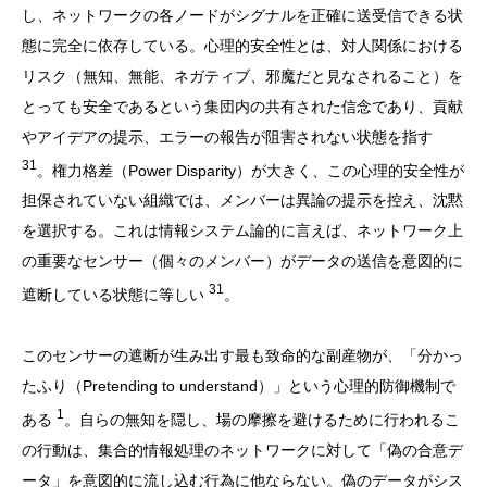
し、ネットワークの各ノードがシグナルを正確に送受信できる状
態に完全に依存している。心理的安全性とは、対人関係における
リスク（無知、無能、ネガティブ、邪魔だと見なされること）を
とっても安全であるという集団内の共有された信念であり、貢献
やアイデアの提示、エラーの報告が阻害されない状態を指す
31
。権力格差（Power Disparity）が大きく、この心理的安全性が
担保されていない組織では、メンバーは異論の提示を控え、沈黙
を選択する。これは情報システム論的に言えば、ネットワーク上
の重要なセンサー（個々のメンバー）がデータの送信を意図的に
31
遮断している状態に等しい
。
このセンサーの遮断が生み出す最も致命的な副産物が、「分かっ
たふり（Pretending to understand）」という心理的防御機制で
1
ある
。自らの無知を隠し、場の摩擦を避けるために行われるこ
の行動は、集合的情報処理のネットワークに対して「偽の合意デ
ータ」を意図的に流し込む行為に他ならない。偽のデータがシス