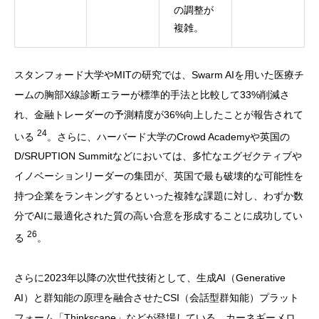
の調整が
複雑。
スタンフォード大学やMITの研究では、Swarm AIを用いた医療チ
ームの胸部X線診断エラーが標準的手法と比較して33%削減さ
れ、金融トレーダーの予測精度が36%向上したことが報告されて
24
いる
。さらに、ハーバード大学のCrowd Academyや英国の
D/SRUPTION Summitなどにおいては、多忙なエグゼクティブや
イノベーションリーダーの集団が、英国で最も破壊的な可能性を
持つ企業をランキングするといった複雑な課題に対し、わずか数
分でAIに最適化された質の高い合意を形成することに成功してい
26
る
。
さらに2023年以降の次世代技術として、生成AI（Generative
AI）と群知能の原理を融合させたCSI（会話型群知能）プラット
フォーム「Thinkscape」などが登場している。カーネギーメロ