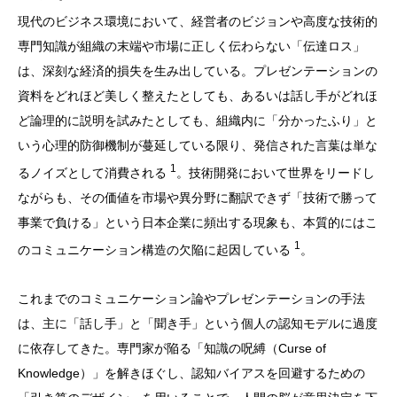
現代のビジネス環境において、経営者のビジョンや高度な技術的
専門知識が組織の末端や市場に正しく伝わらない「伝達ロス」
は、深刻な経済的損失を生み出している。プレゼンテーションの
資料をどれほど美しく整えたとしても、あるいは話し手がどれほ
ど論理的に説明を試みたとしても、組織内に「分かったふり」と
いう心理的防御機制が蔓延している限り、発信された言葉は単な
1
るノイズとして消費される
。技術開発において世界をリードし
ながらも、その価値を市場や異分野に翻訳できず「技術で勝って
事業で負ける」という日本企業に頻出する現象も、本質的にはこ
1
のコミュニケーション構造の欠陥に起因している
。
これまでのコミュニケーション論やプレゼンテーションの手法
は、主に「話し手」と「聞き手」という個人の認知モデルに過度
に依存してきた。専門家が陥る「知識の呪縛（Curse of
Knowledge）」を解きほぐし、認知バイアスを回避するための