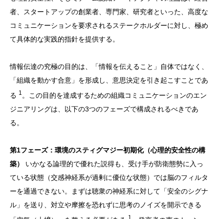
者、スタートアップの創業者、専門家、研究者といった、高度な
コミュニケーションを要求されるステークホルダーに対し、極め
て具体的な実践的指針を提供する。
情報伝達の究極の目的は、「情報を伝えること」自体ではなく、
「組織を動かす合意」を形成し、意思決定を引き起こすことであ
1
る
。この目的を達成するための組織コミュニケーションのエン
ジニアリングは、以下の3つのフェーズで構成されるべきであ
る。
第1フェーズ：環境のスティグマジー初期化（心理的安全性の構
築）
いかなる論理的で優れた説得も、受け手が防衛態勢に入っ
ている状態（交感神経系が過剰に優位な状態）では脳のフィルタ
ーを通過できない。まずは聴衆の神経系に対して「安全のシグナ
ル」を送り、対立や摩擦を恐れずに思考のノイズを開示できる
1