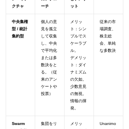
クチャ
ーチ
ット
中央集権
個人の意
メリッ
従来の市
型 / 統計
見を孤立
ト：シン
場調査、
集約型
して収集
プルでス
株主総
し、中央
ケーラブ
会、単純
で平均化
ル。
な多数決
または多
デメリッ
数決をと
ト：ダイ
る。（従
ナミズム
来のアン
の欠如。
ケートや
少数意見
投票）
の無視。
情報の揮
発。
Swarm
集団をリ
メリッ
Unanimo