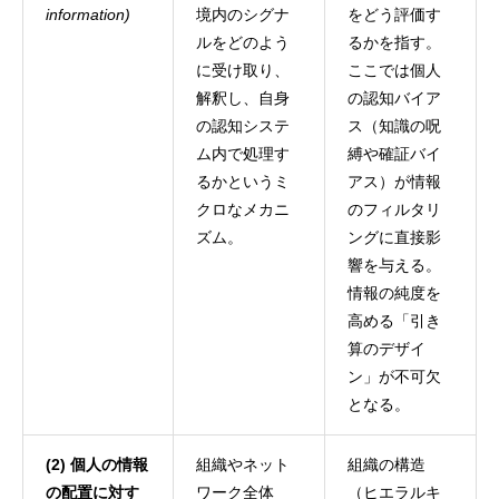
information)
境内のシグナ
をどう評価す
ルをどのよう
るかを指す。
に受け取り、
ここでは個人
解釈し、自身
の認知バイア
の認知システ
ス（知識の呪
ム内で処理す
縛や確証バイ
るかというミ
アス）が情報
クロなメカニ
のフィルタリ
ズム。
ングに直接影
響を与える。
情報の純度を
高める「引き
算のデザイ
ン」が不可欠
となる。
(2) 個人の情報
組織やネット
組織の構造
の配置に対す
ワーク全体
（ヒエラルキ