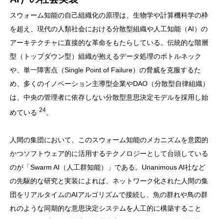
スウォーム知能の自己組織化の原理は、生物学や計算機科学の枠
を超え、現代の人類社会における分散型組織や人工知能（AI）の
アーキテクチャに直接的な革命をもたらしている。伝統的な階層
型（トップダウン型）組織が抱えるデータ処理のボトルネック
や、単一障害点（Single Point of Failure）の脅威を克服するた
め、多くのイノベーション主導型企業やDAO（分散型自律組織）
は、中央の管理者に依存しない分散型意思決定モデルを採用し始
24
めている
。
人間の集団において、このスウォーム知能のメカニズムを意図的
かつソフトウェア的に活用するテクノロジーとして台頭している
のが「Swarm AI（人工群知能）」である。Unanimous AI社など
の先駆的な研究と実装によれば、ネットワーク化された人間の集
団をリアルタイムのAIアルゴリズムで接続し、魚の群れや鳥の群
れのような同期的な意思決定システムを人工的に構築すること