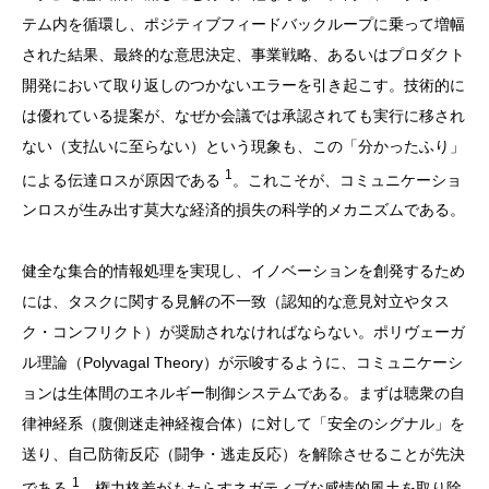
テム内を循環し、ポジティブフィードバックループに乗って増幅
された結果、最終的な意思決定、事業戦略、あるいはプロダクト
開発において取り返しのつかないエラーを引き起こす。技術的に
は優れている提案が、なぜか会議では承認されても実行に移され
ない（支払いに至らない）という現象も、この「分かったふり」
1
による伝達ロスが原因である
。これこそが、コミュニケーショ
ンロスが生み出す莫大な経済的損失の科学的メカニズムである。
健全な集合的情報処理を実現し、イノベーションを創発するため
には、タスクに関する見解の不一致（認知的な意見対立やタス
ク・コンフリクト）が奨励されなければならない。ポリヴェーガ
ル理論（Polyvagal Theory）が示唆するように、コミュニケーシ
ョンは生体間のエネルギー制御システムである。まずは聴衆の自
律神経系（腹側迷走神経複合体）に対して「安全のシグナル」を
送り、自己防衛反応（闘争・逃走反応）を解除させることが先決
1
である
。権力格差がもたらすネガティブな感情的風土を取り除