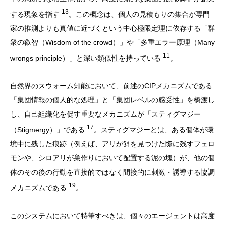
13
する現象を指す
。この概念は、個人の見積もりの集合が専門
家の推測よりも真値に近づくという中心極限定理に依存する「群
衆の叡智（Wisdom of the crowd）」や「多重エラー原理（Many
11
wrongs principle）」と深い類似性を持っている
。
自然界のスウォーム知能において、前述のCIPメカニズムである
「集団情報の個人的な処理」と「集団レベルの感受性」を橋渡し
し、自己組織化を促す重要なメカニズムが「スティグマジー
17
（Stigmergy）」である
。スティグマジーとは、ある個体が環
境中に残した痕跡（例えば、アリが餌を見つけた際に残すフェロ
モンや、シロアリが巣作りにおいて配置する泥の塊）が、他の個
体のその後の行動を直接的ではなく間接的に刺激・誘導する協調
19
メカニズムである
。
このシステムにおいて特筆すべきは、個々のエージェントは高度