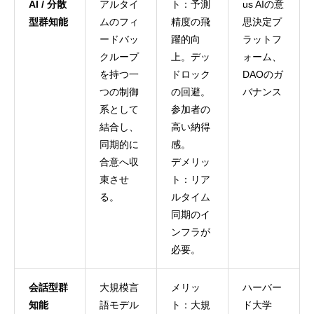
AI / 分散
アルタイ
ト：予測
us AIの意
型群知能
ムのフィ
精度の飛
思決定プ
ードバッ
躍的向
ラットフ
クループ
上。デッ
ォーム、
を持つ一
ドロック
DAOのガ
つの制御
の回避。
バナンス
系として
参加者の
結合し、
高い納得
同期的に
感。
合意へ収
デメリッ
束させ
ト：リア
る。
ルタイム
同期のイ
ンフラが
必要。
会話型群
大規模言
メリッ
ハーバー
知能
語モデル
ト：大規
ド大学