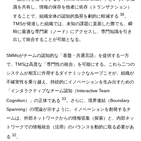
識を共有し、情報の保存を他者に依存（トランザクション）
36
することで、組織全体の認知的負荷を劇的に軽減する
。
TMSが発達した組織では、未知の課題に直面した際でも、瞬
時に最適な専門家（ノード）にアクセスし、専門知識を引き
出して統合することが可能となる。
SMMsがチームの認知的な「基盤・共通言語」を提供する一方
で、TMSは高度な「専門性の統合」を可能にする。これら二つの
システムが相互に作用するダイナミックなループこそが、組織が
不確実性を乗り越え、持続的にイノベーションを生み出すための
「インタラクティブなチーム認知（Interactive Team
33
Cognition）」の正体である
。さらに、境界連結（Boundary
Spanning）の理論が示すように、イノベーションを創発するチ
ームは、外部ネットワークからの情報収集（探索）と、内部ネッ
トワークでの情報統合（活用）のバランスを動的に取る必要があ
32
る
。