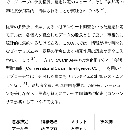
で、グループの予測精度、意思決定のスピード、そして参加者の
24
満足度が飛躍的に増幅されることが実証されている
。
従来の多数決、投票、あるいはアンケート調査といった意思決定
モデルは、各個人を孤立したデータの源泉として扱い、事後的に
統計的に集約するだけである。この方式では、情報が持つ時間的
なダイナミズムや、意見の衝突による相互作用の恩恵が完全に失
24
われてしまう
。一方で、Swarm AIやその進化系である「会話
型群知能（Conversational Swarm Intelligence: CSI）」を用いた
アプローチでは、分散した集団をリアルタイムの制御システムと
24
して扱う
。参加者全員が相互作用を通じ、AIのモデレーショ
ンを受けながら、最適な答えに向かって同期的に収束（コンセン
サス形成）していくのである。
意思決定
情報処理
メリット
実装例
アーキテ
のアプロ
とデメリ