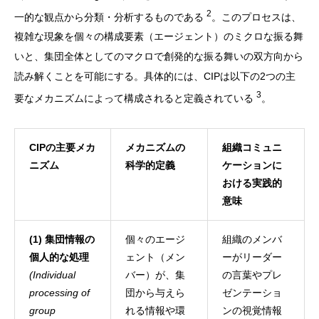
2
一的な観点から分類・分析するものである
。このプロセスは、
複雑な現象を個々の構成要素（エージェント）のミクロな振る舞
いと、集団全体としてのマクロで創発的な振る舞いの双方向から
読み解くことを可能にする。具体的には、CIPは以下の2つの主
3
要なメカニズムによって構成されると定義されている
。
CIPの主要メカ
メカニズムの
組織コミュニ
ニズム
科学的定義
ケーションに
おける実践的
意味
(1) 集団情報の
個々のエージ
組織のメンバ
個人的な処理
ェント（メン
ーがリーダー
(Individual
バー）が、集
の言葉やプレ
processing of
団から与えら
ゼンテーショ
group
れる情報や環
ンの視覚情報