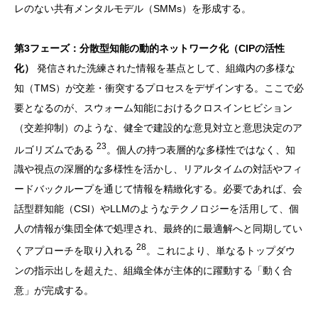
レのない共有メンタルモデル（SMMs）を形成する。
第3フェーズ：分散型知能の動的ネットワーク化（CIPの活性
化）
発信された洗練された情報を基点として、組織内の多様な
知（TMS）が交差・衝突するプロセスをデザインする。ここで必
要となるのが、スウォーム知能におけるクロスインヒビション
（交差抑制）のような、健全で建設的な意見対立と意思決定のア
23
ルゴリズムである
。個人の持つ表層的な多様性ではなく、知
識や視点の深層的な多様性を活かし、リアルタイムの対話やフィ
ードバックループを通じて情報を精緻化する。必要であれば、会
話型群知能（CSI）やLLMのようなテクノロジーを活用して、個
人の情報が集団全体で処理され、最終的に最適解へと同期してい
28
くアプローチを取り入れる
。これにより、単なるトップダウ
ンの指示出しを超えた、組織全体が主体的に躍動する「動く合
意」が完成する。