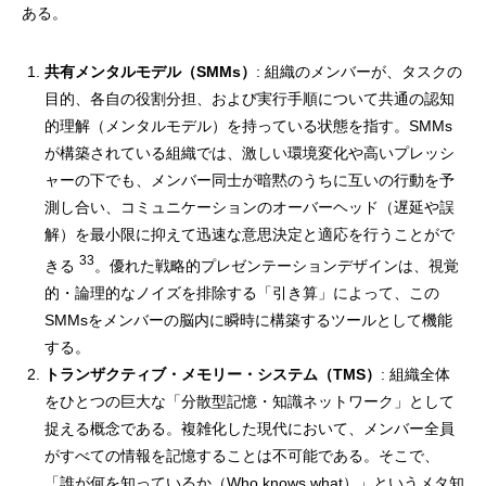
ある。
共有メンタルモデル（SMMs）
: 組織のメンバーが、タスクの
目的、各自の役割分担、および実行手順について共通の認知
的理解（メンタルモデル）を持っている状態を指す。SMMs
が構築されている組織では、激しい環境変化や高いプレッシ
ャーの下でも、メンバー同士が暗黙のうちに互いの行動を予
測し合い、コミュニケーションのオーバーヘッド（遅延や誤
解）を最小限に抑えて迅速な意思決定と適応を行うことがで
33
きる
。優れた戦略的プレゼンテーションデザインは、視覚
的・論理的なノイズを排除する「引き算」によって、この
SMMsをメンバーの脳内に瞬時に構築するツールとして機能
する。
トランザクティブ・メモリー・システム（TMS）
: 組織全体
をひとつの巨大な「分散型記憶・知識ネットワーク」として
捉える概念である。複雑化した現代において、メンバー全員
がすべての情報を記憶することは不可能である。そこで、
「誰が何を知っているか（Who knows what）」というメタ知