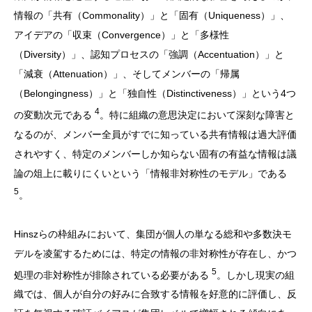
情報の「共有（Commonality）」と「固有（Uniqueness）」、
アイデアの「収束（Convergence）」と「多様性
（Diversity）」、認知プロセスの「強調（Accentuation）」と
「減衰（Attenuation）」、そしてメンバーの「帰属
（Belongingness）」と「独自性（Distinctiveness）」という4つ
4
の変動次元である
。特に組織の意思決定において深刻な障害と
なるのが、メンバー全員がすでに知っている共有情報は過大評価
されやすく、特定のメンバーしか知らない固有の有益な情報は議
論の俎上に載りにくいという「情報非対称性のモデル」である
5
。
Hinszらの枠組みにおいて、集団が個人の単なる総和や多数決モ
デルを凌駕するためには、特定の情報の非対称性が存在し、かつ
5
処理の非対称性が排除されている必要がある
。しかし現実の組
織では、個人が自分の好みに合致する情報を好意的に評価し、反