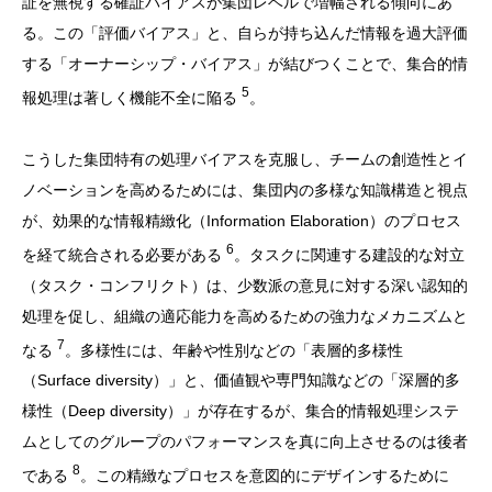
証を無視する確証バイアスが集団レベルで増幅される傾向にあ
る。この「評価バイアス」と、自らが持ち込んだ情報を過大評価
する「オーナーシップ・バイアス」が結びつくことで、集合的情
5
報処理は著しく機能不全に陥る
。
こうした集団特有の処理バイアスを克服し、チームの創造性とイ
ノベーションを高めるためには、集団内の多様な知識構造と視点
が、効果的な情報精緻化（Information Elaboration）のプロセス
6
を経て統合される必要がある
。タスクに関連する建設的な対立
（タスク・コンフリクト）は、少数派の意見に対する深い認知的
処理を促し、組織の適応能力を高めるための強力なメカニズムと
7
なる
。多様性には、年齢や性別などの「表層的多様性
（Surface diversity）」と、価値観や専門知識などの「深層的多
様性（Deep diversity）」が存在するが、集合的情報処理システ
ムとしてのグループのパフォーマンスを真に向上させるのは後者
8
である
。この精緻なプロセスを意図的にデザインするために