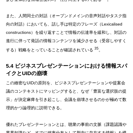
また、人間同士の対話（オープンドメインの音声対話やタスク指
向の対話）においても、話し手は特定のフレーズ（Lexicalised
constructions）を繰り返すことで情報の伝達率を緩和し、対話の
進行に伴って発話の情報コンテンツを減少させる（受容しやすく
35
する）戦略をとっていることが確認されている
。
5.4 ビジネスプレゼンテーションにおける情報スパ
イクとUIDの崩壊
この緻密なUIDの原則を、ビジネスプレゼンテーションや提案会
議のコンテキストにマッピングすると、なぜ「豊富な選択肢の提
示」が決定麻痺を引き起こし、会議を崩壊させるのかが極めて数
理的かつ論理的に説明できる。
優れたプレゼンテーションとは、聴衆の事前の文脈（課題認識や
業界知識など、すでに確率分布として脳内に存在する情報）を構