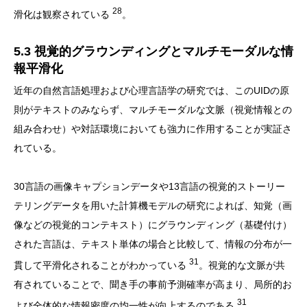
28
滑化は観察されている
。
5.3 視覚的グラウンディングとマルチモーダルな情
報平滑化
近年の自然言語処理および心理言語学の研究では、このUIDの原
則がテキストのみならず、マルチモーダルな文脈（視覚情報との
組み合わせ）や対話環境においても強力に作用することが実証さ
れている。
30言語の画像キャプションデータや13言語の視覚的ストーリー
テリングデータを用いた計算機モデルの研究によれば、知覚（画
像などの視覚的コンテキスト）にグラウンディング（基礎付け）
された言語は、テキスト単体の場合と比較して、情報の分布が一
31
貫して平滑化されることがわかっている
。視覚的な文脈が共
有されていることで、聞き手の事前予測確率が高まり、局所的お
31
よび全体的な情報密度の均一性が向上するのである
。