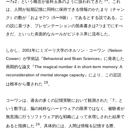
ー7±2」という概念が金科玉条のように扱われてきた
。これ
は、人間が短期記憶に同時に保持できる情報のかたまり（チャン
ク）の数が「およそ7つ（5〜9個）」であるとする説である。こ
の説に基づき、プレゼンテーションの箇条書きは7つまでにすべ
きだ、といった表面的なルールがビジネス界に流布した。
しかし、2001年にミズーリ大学のネルソン・コーワン（Nelson
Cowan）が学術誌『Behavioral and Brain Sciences』に発表した
画期的な論文『The magical number 4 in short-term memory: A
reconsideration of mental storage capacity』により、この定説
19
は根本から覆された
。
コーワンは、過去の多くの記憶実験において観測された「7」と
いう数字は、脳の純粋なハードウェアの限界ではなく、被験者が
無意識に行うソフトウェア的な戦略によって水増しされた結果で
24
あると指摘した
。具体的には、人間は情報を記憶する際、