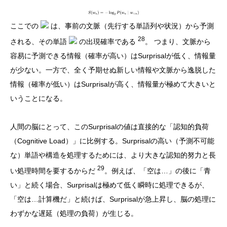
ここでの
は、事前の文脈（先行する単語列や状況）から予測
28
される、その単語
の出現確率である
。 つまり、文脈から
容易に予測できる情報（確率が高い）はSurprisalが低く、情報量
が少ない。一方で、全く予期せぬ新しい情報や文脈から逸脱した
情報（確率が低い）はSurprisalが高く、情報量が極めて大きいと
いうことになる。
人間の脳にとって、このSurprisalの値は直接的な「認知的負荷
（Cognitive Load）」に比例する。Surprisalの高い（予測不可能
な）単語や構造を処理するためには、より大きな認知的努力と長
29
い処理時間を要するからだ
。例えば、「空は…」の後に「青
い」と続く場合、Surprisalは極めて低く瞬時に処理できるが、
「空は…計算機だ」と続けば、Surprisalが急上昇し、脳の処理に
わずかな遅延（処理の負荷）が生じる。