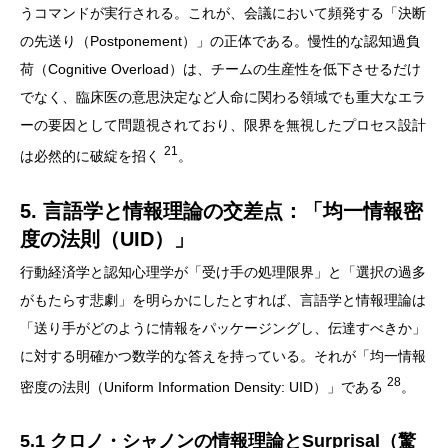
うコマンドが実行される。これが、会議において頻発する「決断
の先送り（Postponement）」の正体である。慢性的な認知過負
荷（Cognitive Overload）は、チームの生産性を低下させるだけ
でなく、臨床医の意思決定など人命に関わる領域でも重大なエラ
ーの要因として問題視されており、限界を無視したプロセス設計
21
は必然的に破綻を招く
。
5. 言語学と情報理論の交差点：「均一情報密
度の法則（UID）」
行動経済学と認知心理学が「受け手の処理限界」と「選択の過多
がもたらす悲劇」を明らかにしたとすれば、言語学と情報理論は
「送り手がどのように情報をパッケージングし、伝達すべきか」
に対する明確かつ数学的な答えを持っている。それが「均一情報
28
密度の法則（Uniform Information Density: UID）」である
。
5.1 クロノ・シャノンの情報理論とSurprisal（驚