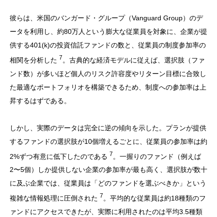
彼らは、米国のバンガード・グループ（Vanguard Group）のデ
ータを利用し、約80万人という膨大な従業員を対象に、企業が提
供する401(k)の投資信託ファンドの数と、従業員の制度参加率の
7
相関を分析した
。古典的な経済モデルに従えば、選択肢（ファ
ンド数）が多いほど個人のリスク許容度やリターン目標に合致し
た最適なポートフォリオを構築できるため、制度への参加率は上
昇するはずである。
しかし、実際のデータは完全に逆の傾向を示した。プランが提供
するファンドの選択肢が10個増えるごとに、従業員の参加率は約
7
2%ずつ有意に低下したのである
。一握りのファンド（例えば
2〜5個）しか提供しない企業の参加率が最も高く、選択肢が数十
に及ぶ企業では、従業員は「どのファンドを選ぶべきか」という
7
複雑な情報処理に圧倒された
。平均的な従業員は約18種類のフ
ァンドにアクセスできたが、実際に利用されたのは平均3.5種類