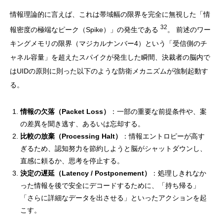
情報理論的に言えば、これは帯域幅の限界を完全に無視した「情
32
報密度の極端なピーク（Spike）」の発生である
。 前述のワー
キングメモリの限界（マジカルナンバー4）という「受信側のチ
ャネル容量」を超えたスパイクが発生した瞬間、決裁者の脳内で
はUIDの原則に則った以下のような防衛メカニズムが強制起動す
る。
情報の欠落（Packet Loss）
：一部の重要な前提条件や、案
の差異を聞き逃す、あるいは忘却する。
比較の放棄（Processing Halt）
：情報エントロピーが高す
ぎるため、認知努力を節約しようと脳がシャットダウンし、
直感に頼るか、思考を停止する。
決定の遅延（Latency / Postponement）
：処理しきれなか
った情報を後で安全にデコードするために、「持ち帰る」
「さらに詳細なデータを出させる」といったアクションを起
こす。