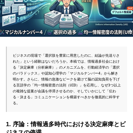
ビジネスの現場で「選択肢を豊富に用意したのに、結論が先送りさ
れた」という経験はないだろうか。本稿では、情報過多社会におけ
る「決定麻痺（分析麻痺）」のメカニズムを、行動経済学の「選択
のパラドックス」や認知心理学の「マジカルナンバー4」から解き
明かす。さらに、情報の急激なピークを避けて脳の認知負荷を下げ
る言語学の「均一情報密度の法則（UID）」を応用し、なぜ3つ以上
の複雑な提案が会議を停滞させるのか、そしていかにして「伝わ
る・決まる」コミュニケーションを構築すべきかを徹底的に科学す
る。
1. 序論：情報過多時代における決定麻痺とビ
ジネスの停滞