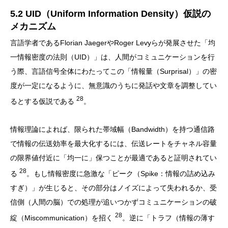
5.2 UID（Uniform Information Density）仮説の
メカニズム
言語学者であるFlorian JaegerやRoger Levyらが発展させた「均
一情報密度の法則（UID）」は、人間がコミュニケーションを行
う際、言語信号全体にわたってこの「情報量（Surprisal）」の密
度が一定になるように、無意識のうちに発話や文章を調整してい
28
るとする仮説である
。
情報理論によれば、限られた帯域幅（Bandwidth）を持つ通信路
で情報の伝送効率を最大化するには、伝送レートをチャネル容量
の限界値付近に「均一に」保つことが最適であると証明されてい
28
る
。もし情報密度に急激な「ピーク（Spike：情報の詰め込み
すぎ）」が生じると、その部分はノイズによって失われるか、受
信側（人間の脳）での処理が追いつかずコミュニケーションの破
28
綻（Miscommunication）を招く
。逆に「トラフ（情報の薄す