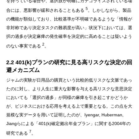
を持っている場合や、選択肢が明確にカテゴライズされている場
5
合には、悪影響が緩和されることもある
。しかしながら、製品
の機能が類似しており、比較基準が不明確であるような「情報が
非対称であり決定タスクの難易度が高い」状況下においては、選
択の過多が決定麻痺の発生確率を決定的に高めることは疑いよう
2
のない事実である
。
2.2 401(k)プランの研究に見る高リスクな決定の回
避メカニズム
ジャムの実験が日用品の購買という比較的低リスクな文脈であっ
たのに対し、より人生に重大な影響を与える高リスクな意思決定
においても「選択の過多」が同様の麻痺を引き起こすかどうか
が、ビジネスにおける応用を考える上で重要となる。この点を大
規模な実データを用いて証明したのが、Iyengar, Huberman,
Jiangらによる「401(k)確定拠出年金プラン」に関する2004年の
7
研究である
。