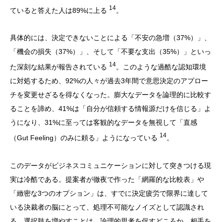
14
ていると答えた人は89%に上る
。
具体的には、決定できないことによる「不安の急増（37%）」、
「機会の損失（37%）」、そして「不要な支出（35%）」といっ
14
た深刻な結果が報告されている
。このような過酷な認知環境
に対処するため、92%の人々が過去3年間で意思決定のアプロー
チを変更せざるを得なくなった。膨大なデータを論理的に比較す
ることを諦め、41%は「自分が信頼する情報源だけを信じる」よ
うになり、31%に至っては客観的なデータを無視して「直感
14
（Gut Feeling）のみに頼る」ようになっている
。
このデータがビジネスコミュニケーションに対して突きつける現
実は冷酷である。提案者が徹夜で作った「網羅的な比較表」や
「緻密な3つのオプション」は、すでに決定疲労で限界に達して
いる決裁者の脳にとって、処理不可能なノイズとして認識され
る。選択肢を増やすことは、論理的思考を促すどころか、相手を