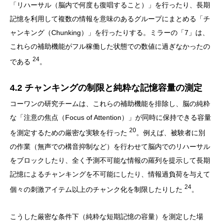
「リハーサル（脳内で何度も復唱すること）」を行ったり、長期
記憶を利用して複数の情報を意味のあるグループにまとめる「チ
ャンキング（Chunking）」を行ったりする。ミラーの「7」は、
これらの補助機能がフル稼働した状態での数値に過ぎなかったの
24
である
。
4.2 チャンキングの制限と純粋な記憶容量の測定
コーワンの研究チームは、これらの補助機能を排除し、脳の純粋
な「注意の焦点（Focus of Attention）」が同時に保持できる容量
20
を測定するための厳密な実験を行った
。例えば、被験者に別
の作業（無声での構音抑制など）を行わせて脳内でのリハーサル
をブロックしたり、全く予測不可能な情報の羅列を提示して長期
記憶によるチャンキングを不可能にしたり、情報過負荷を与えて
24
個々の刺激アイテム以上のチャンク化を制限したりした
。
こうした厳密な条件下（純粋な短期記憶の容量）を測定した場