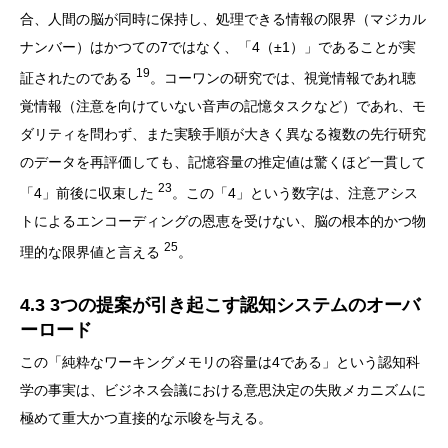
合、人間の脳が同時に保持し、処理できる情報の限界（マジカル
ナンバー）はかつての7ではなく、「4（±1）」であることが実
19
証されたのである
。コーワンの研究では、視覚情報であれ聴
覚情報（注意を向けていない音声の記憶タスクなど）であれ、モ
ダリティを問わず、また実験手順が大きく異なる複数の先行研究
のデータを再評価しても、記憶容量の推定値は驚くほど一貫して
23
「4」前後に収束した
。この「4」という数字は、注意アシス
トによるエンコーディングの恩恵を受けない、脳の根本的かつ物
25
理的な限界値と言える
。
4.3 3つの提案が引き起こす認知システムのオーバ
ーロード
この「純粋なワーキングメモリの容量は4である」という認知科
学の事実は、ビジネス会議における意思決定の失敗メカニズムに
極めて重大かつ直接的な示唆を与える。