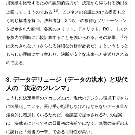
用実績を比較するための認知的労力が、決定から得られる効用を
13
上回ってしまうのである
。ビジネスの会議における提案も全
く同じ構造を持つ。決裁者は、3つ以上の複雑なソリューション
を提示された瞬間、各案のメリット、デメリット、ROI、リスク
を脳内で同時に比較計算することを強いられる。その結果、「今
は決めきれない（さらなる詳細な分析が必要だ）」というもっと
もらしい理由にすり替わり、決断が安全な未来へと先送りされる
のである。
3. データデリュージ（データの洪水）と現代
人の「決定のジレンマ」
こうした決定麻痺のメカニズムは、現代のデジタル環境下でさら
に凶暴化している。受け手が処理しなければならないデータ量が
爆発的に増加しているためだ。会議室で提示される3つの提案
は、決裁者にとってその日最初の決断ではなく、無数の決断の末
に訪れた「最後の一撃」である可能性が高い。