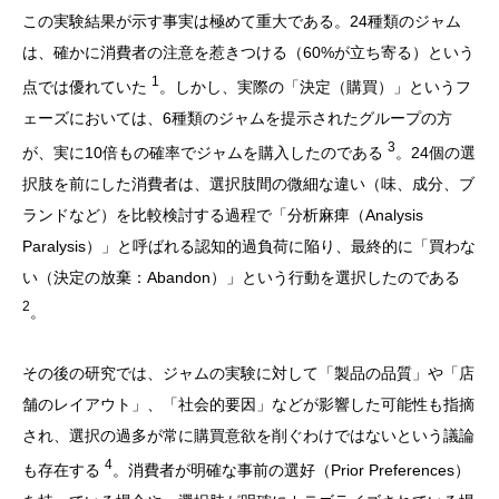
この実験結果が示す事実は極めて重大である。24種類のジャム
は、確かに消費者の注意を惹きつける（60%が立ち寄る）という
1
点では優れていた
。しかし、実際の「決定（購買）」というフ
ェーズにおいては、6種類のジャムを提示されたグループの方
3
が、実に10倍もの確率でジャムを購入したのである
。24個の選
択肢を前にした消費者は、選択肢間の微細な違い（味、成分、ブ
ランドなど）を比較検討する過程で「分析麻痺（Analysis
Paralysis）」と呼ばれる認知的過負荷に陥り、最終的に「買わな
い（決定の放棄：Abandon）」という行動を選択したのである
2
。
その後の研究では、ジャムの実験に対して「製品の品質」や「店
舗のレイアウト」、「社会的要因」などが影響した可能性も指摘
され、選択の過多が常に購買意欲を削ぐわけではないという議論
4
も存在する
。消費者が明確な事前の選好（Prior Preferences）