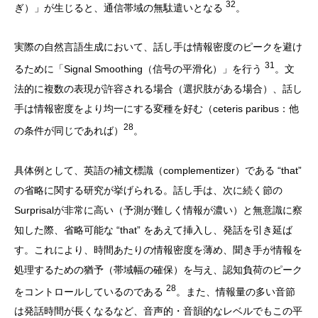
32
ぎ）」が生じると、通信帯域の無駄遣いとなる
。
実際の自然言語生成において、話し手は情報密度のピークを避け
31
るために「Signal Smoothing（信号の平滑化）」を行う
。文
法的に複数の表現が許容される場合（選択肢がある場合）、話し
手は情報密度をより均一にする変種を好む（ceteris paribus：他
28
の条件が同じであれば）
。
具体例として、英語の補文標識（complementizer）である “that”
の省略に関する研究が挙げられる。話し手は、次に続く節の
Surprisalが非常に高い（予測が難しく情報が濃い）と無意識に察
知した際、省略可能な “that” をあえて挿入し、発話を引き延ば
す。これにより、時間あたりの情報密度を薄め、聞き手が情報を
処理するための猶予（帯域幅の確保）を与え、認知負荷のピーク
28
をコントロールしているのである
。また、情報量の多い音節
は発話時間が長くなるなど、音声的・音韻的なレベルでもこの平