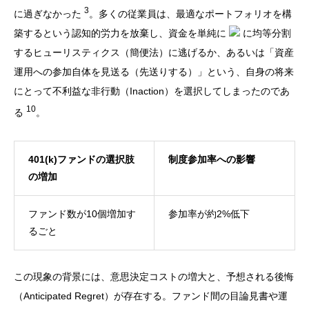
3
に過ぎなかった
。多くの従業員は、最適なポートフォリオを構
築するという認知的労力を放棄し、資金を単純に
に均等分割
するヒューリスティクス（簡便法）に逃げるか、あるいは「資産
運用への参加自体を見送る（先送りする）」という、自身の将来
にとって不利益な非行動（Inaction）を選択してしまったのであ
10
る
。
401(k)ファンドの選択肢
制度参加率への影響
の増加
ファンド数が10個増加す
参加率が約2%低下
るごと
この現象の背景には、意思決定コストの増大と、予想される後悔
（Anticipated Regret）が存在する。ファンド間の目論見書や運