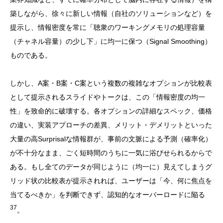
築しながら、徐々に新しい情報（自社のソリューションなど）を
提示し、情報密度を常に「聴衆のワーキングメモリの処理容量
（チャネル容量）の少し下」に均一に保つ（Signal Smoothing）
ものである。
しかし、A案・B案・C案という複数の複雑なオプションが比較表
として提示されるスライドやトークは、この「情報密度の均一
性」を致命的に破壊する。各オプションの詳細なスペック、価格
の違い、実装アプローチの差異、メリット・デメリットといった
大量の高Surprisalな情報群が、事前の文脈による予測（確率化）
が不十分なまま、ごく短時間のうちに一気に浴びせられるからで
ある。もし全てのデータが同じように（均一に）見えてしまうグ
リッド状の比較表が提示されれば、ユーザーは「今、何に焦点を
当てるべきか」を判断できず、認知的なオーバーロードに陥る
37
。