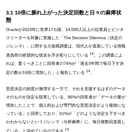
3.1 10倍に膨れ上がった決定回数と日々の麻痺状
態
Oracleが2023年に世界17カ国、14,000人以上の従業員とビジネ
スリーダーを対象に実施した「The Decision Dilemma（決定の
ジレンマ）」に関する大規模調査は、現代人が直面している情報
14
過負荷の絶望的な状況を浮き彫りにしている
。この調査によ
れば、驚くべきことに回答者の74%が「過去3年間で毎日下す決
14
定の数が10倍に増加した」と報告している
。
意思決定の頻度が激増する一方で、それを支援するはずのデータ
そのものが決定を阻害している。86%の回答者が「データの量が
増加したことで、個人的および専門的な意思決定がより複雑にな
っている」と回答しており、61%が「どのような決定を下すべき
かわからないというジレンマ（分析麻痺）に、毎日複数回直面し
14
ている」と認めているのである
。