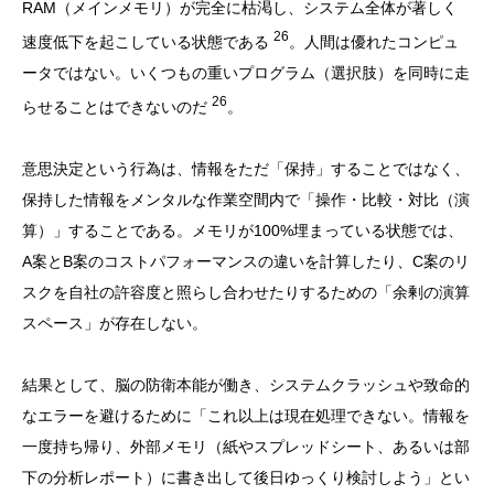
RAM（メインメモリ）が完全に枯渇し、システム全体が著しく
26
速度低下を起こしている状態である
。人間は優れたコンピュ
ータではない。いくつもの重いプログラム（選択肢）を同時に走
26
らせることはできないのだ
。
意思決定という行為は、情報をただ「保持」することではなく、
保持した情報をメンタルな作業空間内で「操作・比較・対比（演
算）」することである。メモリが100%埋まっている状態では、
A案とB案のコストパフォーマンスの違いを計算したり、C案のリ
スクを自社の許容度と照らし合わせたりするための「余剰の演算
スペース」が存在しない。
結果として、脳の防衛本能が働き、システムクラッシュや致命的
なエラーを避けるために「これ以上は現在処理できない。情報を
一度持ち帰り、外部メモリ（紙やスプレッドシート、あるいは部
下の分析レポート）に書き出して後日ゆっくり検討しよう」とい