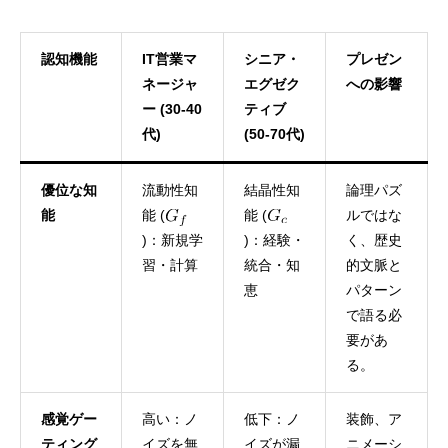
認知機能
IT営業マ
シニア・
プレゼン
ネージャ
エグゼク
への影響
ー (30-40
ティブ
代)
(50-70代)
優位な知
流動性知
結晶性知
論理パズ
能
能 (
能 (
ルではな
)：新規学
)：経験・
く、歴史
習・計算
統合・知
的文脈と
恵
パターン
で語る必
要があ
る。
感覚ゲー
高い：ノ
低下：ノ
装飾、ア
ティング
イズを無
イズが漏
ニメーシ