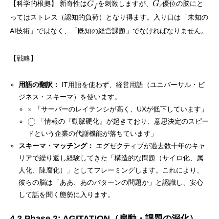
【科学的根拠】 新奇性は
を刺激しますが、
優位の脳にと
ってはストレス（認知的負荷）となり得ます。入り口は「未知の
AI技術」ではなく、「既知の経営課題」でなければなりません。
【戦略】
用語の翻訳：
IT用語を使わず、経営用語（ユニバーサル・ビ
ジネス・スキーマ）を使います。
「サーバーのレイテンシが高く、UXが低下しています」
「情報の『動脈硬化』が起きており、意思決定のスピー
ドという企業の代謝機能が落ちています」
スキーマ・マッチング：
エグゼクティブが過去数十年のキャ
リアで繰り返し経験してきた「構造的な問題（サイロ化、属
人化、陳腐化）」としてフレーミングします。これにより、
彼らの脳は「ああ、あのパターンの問題か」と認識し、安心
して話を聞く態勢に入ります。
4.2 Phase 2: AGITATION（扇動・課題の深化）