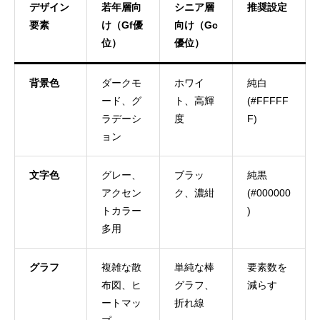
デザイン
若年層向
シニア層
推奨設定
要素
け（Gf​優
向け（Gc​
位）
優位）
背景色
ダークモ
ホワイ
純白
ード、グ
ト、高輝
(#FFFFF
ラデーシ
度
F)
ョン
文字色
グレー、
ブラッ
純黒
アクセン
ク、濃紺
(#000000
トカラー
)
多用
グラフ
複雑な散
単純な棒
要素数を
布図、ヒ
グラフ、
減らす
ートマッ
折れ線