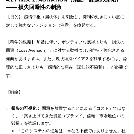
—— 損失回避性の刺激
【目的】 感情中枢（扁桃体）を刺激し、抑制の効きにくい脳に
対して強力なアテンション（注意）を喚起する。
【科学的根拠】 加齢に伴い、ポジティブな獲得よりも「損失の
回避（Loss Aversion）」に対する動機づけが維持・強化される
傾向があります 4。また、現状維持バイアスを打破するには、論
理的な正しさよりも「感情的な痛み（認知的不協和）」が必要で
す。
【戦略】
損失の可視化：
問題を放置することによる「コスト」ではな
く、「築き上げてきた資産（ブランド、信頼、市場地位）の
毀損」を強調します。
「このシステムの遅延は、単なる不便ではありません。社