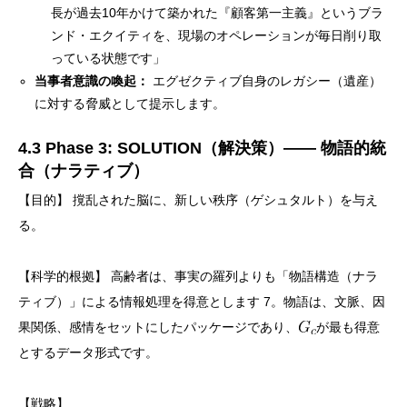
長が過去10年かけて築かれた『顧客第一主義』というブラ
ンド・エクイティを、現場のオペレーションが毎日削り取
っている状態です」
当事者意識の喚起：
エグゼクティブ自身のレガシー（遺産）
に対する脅威として提示します。
4.3 Phase 3: SOLUTION（解決策）—— 物語的統
合（ナラティブ）
【目的】 撹乱された脳に、新しい秩序（ゲシュタルト）を与え
る。
【科学的根拠】 高齢者は、事実の羅列よりも「物語構造（ナラ
ティブ）」による情報処理を得意とします 7。物語は、文脈、因
果関係、感情をセットにしたパッケージであり、
が最も得意
とするデータ形式です。
【戦略】