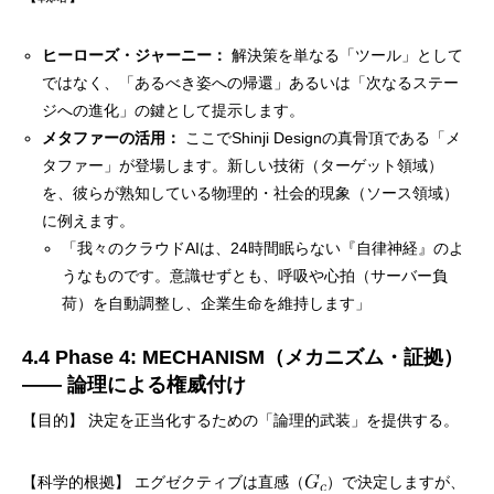
ヒーローズ・ジャーニー：
解決策を単なる「ツール」として
ではなく、「あるべき姿への帰還」あるいは「次なるステー
ジへの進化」の鍵として提示します。
メタファーの活用：
ここでShinji Designの真骨頂である「メ
タファー」が登場します。新しい技術（ターゲット領域）
を、彼らが熟知している物理的・社会的現象（ソース領域）
に例えます。
「我々のクラウドAIは、24時間眠らない『自律神経』のよ
うなものです。意識せずとも、呼吸や心拍（サーバー負
荷）を自動調整し、企業生命を維持します」
4.4 Phase 4: MECHANISM（メカニズム・証拠）
—— 論理による権威付け
【目的】 決定を正当化するための「論理的武装」を提供する。
【科学的根拠】 エグゼクティブは直感（
）で決定しますが、