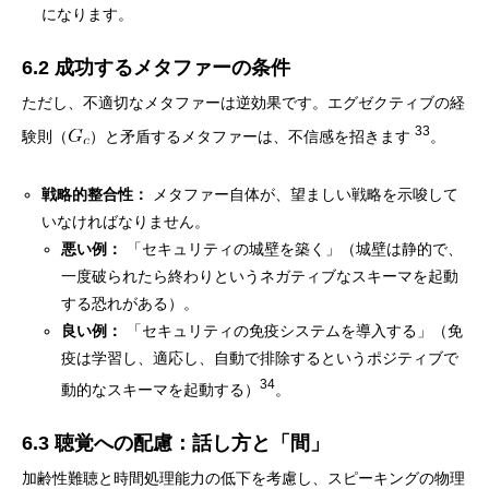
になります。
6.2 成功するメタファーの条件
ただし、不適切なメタファーは逆効果です。エグゼクティブの経
33
験則（
）と矛盾するメタファーは、不信感を招きます
。
戦略的整合性：
メタファー自体が、望ましい戦略を示唆して
いなければなりません。
悪い例：
「セキュリティの城壁を築く」（城壁は静的で、
一度破られたら終わりというネガティブなスキーマを起動
する恐れがある）。
良い例：
「セキュリティの免疫システムを導入する」（免
疫は学習し、適応し、自動で排除するというポジティブで
34
動的なスキーマを起動する）
。
6.3 聴覚への配慮：話し方と「間」
加齢性難聴と時間処理能力の低下を考慮し、スピーキングの物理