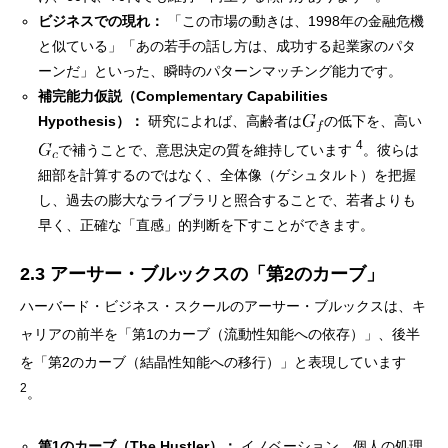
ビジネスでの現れ：
「この市場の動きは、1998年の金融危機
と似ている」「あの若手の話し方は、成功する起業家のパタ
ーンだ」といった、瞬時のパターンマッチング能力です。
補完能力仮説（Complementary Capabilities
Hypothesis）：
研究によれば、高齢者は
の低下を、高い
4
で補うことで、意思決定の質を維持しています
。彼らは
細部を計算するのではなく、全体像（ゲシュタルト）を把握
し、過去の膨大なライブラリと照合することで、若者よりも
早く、正確な「直感」的判断を下すことができます。
2.3 アーサー・ブルックスの「第2のカーブ」
ハーバード・ビジネス・スクールのアーサー・ブルックスは、キ
ャリアの前半を「第1のカーブ（流動性知能への依存）」、後半
を「第2のカーブ（結晶性知能への移行）」と表現しています
2
。
第1のカーブ（The Hustler）：
イノベーション、個人の処理