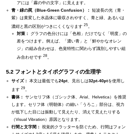
アには「霧の中の文字」に見えます。
青・緑の罠（Blue-Green Confusion）：
短波長の光（青・
紫）は黄変した水晶体に吸収されやすく、青と緑、あるいは
25
濃紺と黒の区別がつきにくくなります
。
対策：
グラフの色分けには「色相」だけでなく「明度」の
差をつけます。例えば、「濃い青」と「鮮やかなオレン
ジ」の組み合わせは、色覚特性に関わらず識別しやすい組
28
み合わせです
。
5.2 フォントとタイポグラフィの生理学
サイズ：
本文は最低でも
24pt
、見出しは
32pt-40pt
を使用し
29
ます
。
書体：
サンセリフ体（ゴシック体、Arial、Helvetica）を推奨
します。セリフ体（明朝体）の細い「うろこ」部分は、視力
が低下した目には振動して見えたり、消えて見えたりする
（Visual Vibration）原因となります。
行間と文字間：
視覚的クラッターを防ぐため、行間はフォン