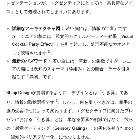
レゼンテーションが、エグゼクティブにとっては「高負荷なノイ
ズ」として処理されてしまう点にあります。
詳細なアーキテクチャ図：
若い脳には「情報の宝庫」です
が、シニアの脳には「視覚的カクテルパーティー効果（Visual
Cocktail Party Effect）」を引き起こし、処理不能なカオスと
5
して認識されます
。
最新のバズワード：
若い脳には「革新」の象徴ですが、シニ
アの脳には既知のスキーマ（枠組み）との照合エラーを引き
起こす「異物」です。
Shinji Designが提唱するように、デザインとは「引き算」であ
1
り、情報の取捨選択です
。しかし、何を引くべきかは、相手の
脳の受容特性によって変わります。エグゼクティブに向けたプレ
ゼンにおける「引き算」とは、単なる要素の削減ではなく、彼ら
の「感覚ゲーティング（Sensory Gating）」の劣化を補うための
「認知的バリアフリー化」に他なりません。