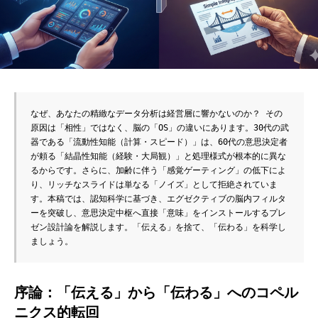
なぜ、あなたの精緻なデータ分析は経営層に響かないのか？ その
原因は「相性」ではなく、脳の「OS」の違いにあります。30代の武
器である「流動性知能（計算・スピード）」は、60代の意思決定者
が頼る「結晶性知能（経験・大局観）」と処理様式が根本的に異な
るからです。さらに、加齢に伴う「感覚ゲーティング」の低下によ
り、リッチなスライドは単なる「ノイズ」として拒絶されていま
す。本稿では、認知科学に基づき、エグゼクティブの脳内フィルタ
ーを突破し、意思決定中枢へ直接「意味」をインストールするプレ
ゼン設計論を解説します。「伝える」を捨て、「伝わる」を科学し
ましょう。
序論：「伝える」から「伝わる」へのコペル
ニクス的転回