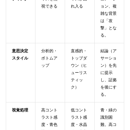
視できる
れ入る
ョン、複
雑な背景
は「攻
撃」とな
る。
意思決定
分析的・
直感的・
結論（ア
スタイル
ボトムア
トップダ
サーショ
ップ
ウン（ヒ
ン）を先
ューリス
に提示
ティッ
し、証拠
ク）
を後にす
る。
視覚処理
高コント
低コント
青・緑の
ラスト感
ラスト感
識別困
度・青色
度・水晶
難。高コ