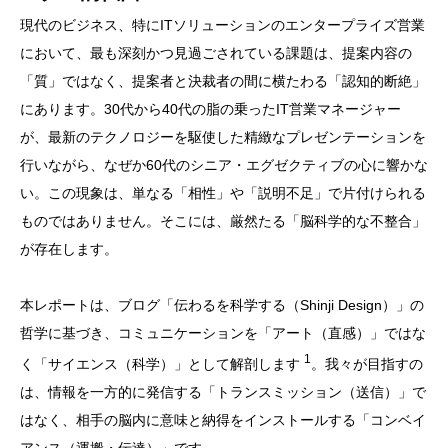
現代のビジネス、特にITソリューションのエンタープライズ営業
において、最も深刻かつ見過ごされている課題は、提案内容の
「質」ではなく、提案者と決裁者の間に横たわる「認知的断絶」
にあります。30代から40代の脂の乗ったIT営業マネージャー
が、最新のテクノロジーを駆使した精緻なプレゼンテーションを
行いながら、なぜか60代のシニア・エグゼクティブの心に響かな
い。この現象は、単なる「相性」や「説明不足」で片付けられる
ものではありません。そこには、厳然たる「脳科学的な不整合」
が存在します。
本レポートは、ブログ「伝わるを科学する（Shinji Design）」の
哲学に基づき、コミュニケーションを「アート（直感）」ではな
1
く「サイエンス（科学）」として解剖します
。我々が目指すの
は、情報を一方的に発信する「トランスミッション（送信）」で
はなく、相手の脳内に意味と納得をインストールする「コンベイ
アンス（運搬・伝達）」です。