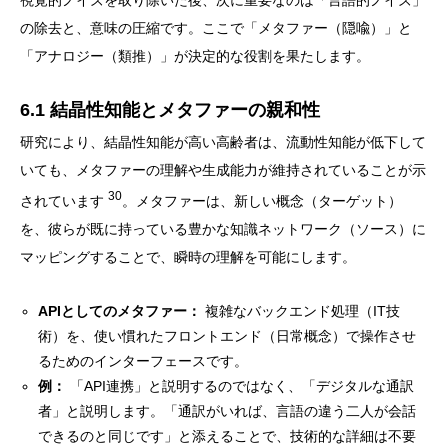
視覚的ノイズを取り除いた後、次に重要なのは「言語的ノイズ」
の除去と、意味の圧縮です。ここで「メタファー（隠喩）」と
「アナロジー（類推）」が決定的な役割を果たします。
6.1 結晶性知能とメタファーの親和性
研究により、結晶性知能が高い高齢者は、流動性知能が低下して
いても、メタファーの理解や生成能力が維持されていることが示
30
されています
。メタファーは、新しい概念（ターゲット）
を、彼らが既に持っている豊かな知識ネットワーク（ソース）に
マッピングすることで、瞬時の理解を可能にします。
APIとしてのメタファー：
複雑なバックエンド処理（IT技
術）を、使い慣れたフロントエンド（日常概念）で操作させ
るためのインターフェースです。
例：
「API連携」と説明するのではなく、「デジタルな通訳
者」と説明します。「通訳がいれば、言語の違う二人が会話
できるのと同じです」と添えることで、技術的な詳細は不要