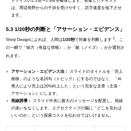
トサイズの1.2倍〜1.5倍を確保します。密集したテキスト
は、周辺視野からの干渉を受けやすく、読字速度を低下させ
ます。
5.3 1/20秒の判断と「アサーション・エビデンス」
1
Shinji Designによれば、人間は
1/20秒
で対象を判断します
。こ
の一瞬で「味方（有益な情報）」か「敵（ノイズ）」かが選別さ
れます。
アサーション・エビデンス法：
スライドのタイトルを「売上
推移」のような名詞句（トピック）にするのではなく、「AI
導入により売上は20%向上した」という完全な文章（主張・
アサーション）にします。
視線誘導：
スライド中央に最大のメッセージを配置し、視線
の迷いをなくします。エグゼクティブの脳に「どこを見れば
いいのか」という探索コストを払わせてはいけません。