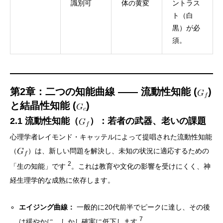
識別可
体の黄変
ントラス
ト（白
黒）が必
須。
第2章：二つの知能曲線 —— 流動性知能 (
)
と結晶性知能 (
)
2.1 流動性知能（
）：若者の武器、老いの課題
心理学者レイモンド・キャッテルによって提唱された流動性知能
（
）は、新しい問題を解決し、未知の状況に適応するための
2
「生の知能」です
。これは教育や文化の影響を受けにくく、神
経生理学的な成熟に依存します。
エイジング曲線：
一般的に20代前半でピークに達し、その後
7
は緩やかに、しかし確実に低下します
。