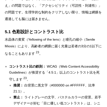
え」の問題ではなく、「アクセシビリティ（可読性・到達性）」
の問題です。生理学的な制約をクリアしない限り、情報は網膜を
通過しても脳には届きません。
5.1 色彩設計とコントラスト比
水晶体の黄変（Yellowing of the lens）と瞳孔の縮小（Senile
Miosis）により、高齢者の網膜に届く光量は若者の3分の1以下に
23
なることもあります
。
コントラスト比の鉄則：
WCAG（Web Content Accessibility
Guidelines）が推奨する「4.5:1」以上のコントラスト比を死
23
守します
。
推奨：
白背景に黒文字（#000000 on #FFFFFF、比率
21:1）。
禁止：
ライトグレーの文字、パステルカラーの背景。若手
デザイナーが好む「目に優しい低コントラスト」は、シニ