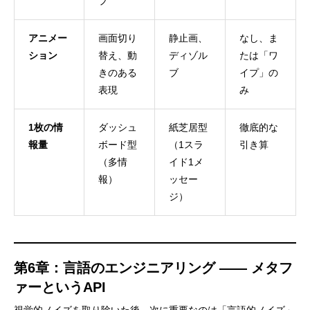
プ
アニメー
画面切り
静止画、
なし、ま
ション
替え、動
ディゾル
たは「ワ
きのある
ブ
イプ」の
表現
み
1枚の情
ダッシュ
紙芝居型
徹底的な
報量
ボード型
（1スラ
引き算
（多情
イド1メ
報）
ッセー
ジ）
第6章：言語のエンジニアリング —— メタフ
ァーというAPI