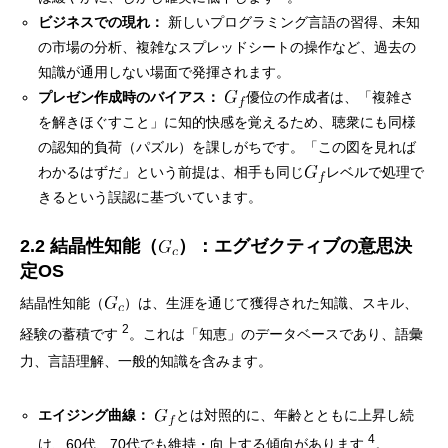
ビジネスでの現れ：
新しいプログラミング言語の習得、未知
の市場の分析、複雑なスプレッドシートの操作など、過去の
知識が通用しない場面で発揮されます。
プレゼン作成時のバイアス：
優位の作成者は、「複雑さ
を解きほぐすこと」に知的快感を覚えるため、聴衆にも同様
の認知的負荷（パズル）を課しがちです。「この図を見れば
わかるはずだ」という前提は、相手も同じ
レベルで処理で
きるという誤認に基づいています。
2.2 結晶性知能（
）：エグゼクティブの意思決
定OS
結晶性知能（
）は、生涯を通じて獲得された知識、スキル、
2
経験の蓄積です
。これは「知恵」のデータベースであり、語彙
力、言語理解、一般的知識を含みます。
エイジング曲線：
とは対照的に、年齢とともに上昇し続
4
け、60代、70代でも維持・向上する傾向があります
。