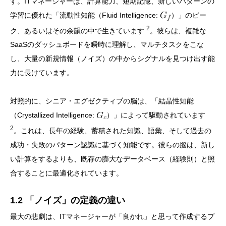
す。ITマネージャーは、計算能力、短期記憶、新しいパターンの
学習に優れた「流動性知能（Fluid Intelligence:
）」のピー
2
ク、あるいはその余韻の中で生きています
。彼らは、複雑な
SaaSのダッシュボードを瞬時に理解し、マルチタスクをこな
し、大量の新規情報（ノイズ）の中からシグナルを見つけ出す能
力に長けています。
対照的に、シニア・エグゼクティブの脳は、「結晶性知能
（Crystallized Intelligence:
）」によって駆動されています
2
。これは、長年の経験、蓄積された知識、語彙、そして過去の
成功・失敗のパターン認識に基づく知能です。彼らの脳は、新し
い計算をするよりも、既存の膨大なデータベース（経験則）と照
合することに最適化されています。
1.2 「ノイズ」の定義の違い
最大の悲劇は、ITマネージャーが「良かれ」と思って作成するプ