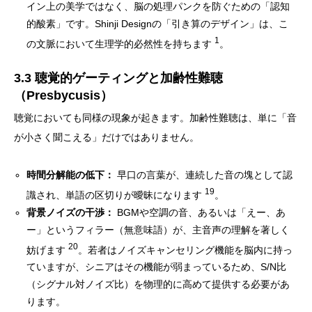
イン上の美学ではなく、脳の処理パンクを防ぐための「認知
的酸素」です。Shinji Designの「引き算のデザイン」は、こ
1
の文脈において生理学的必然性を持ちます
。
3.3 聴覚的ゲーティングと加齢性難聴
（Presbycusis）
聴覚においても同様の現象が起きます。加齢性難聴は、単に「音
が小さく聞こえる」だけではありません。
時間分解能の低下：
早口の言葉が、連続した音の塊として認
19
識され、単語の区切りが曖昧になります
。
背景ノイズの干渉：
BGMや空調の音、あるいは「えー、あ
ー」というフィラー（無意味語）が、主音声の理解を著しく
20
妨げます
。若者はノイズキャンセリング機能を脳内に持っ
ていますが、シニアはその機能が弱まっているため、S/N比
（シグナル対ノイズ比）を物理的に高めて提供する必要があ
ります。