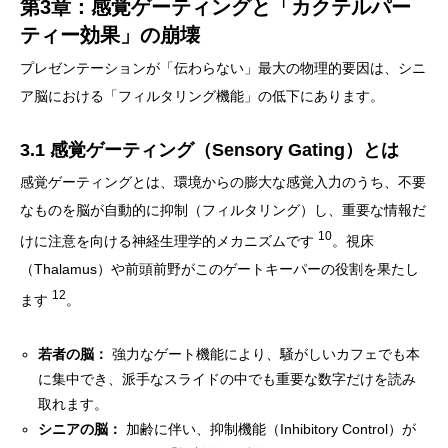
第3章：感覚ゲーティングと「カクテルパー
ティー効果」の崩壊
プレゼンテーションが「伝わらない」最大の物理的要因は、シニ
ア脳における「フィルタリング機能」の低下にあります。
3.1 感覚ゲーティング（Sensory Gating）とは
感覚ゲーティングとは、環境からの膨大な感覚入力のうち、不要
なものを脳が自動的に抑制（フィルタリング）し、重要な情報だ
10
けに注意を向ける神経生理学的メカニズムです
。視床
（Thalamus）や前頭前野がこのゲートキーパーの役割を果たし
12
ます
。
若者の脳：
強力なゲート機能により、騒がしいカフェでも本
に集中でき、派手なスライドの中でも重要な数字だけを読み
取れます。
シニアの脳：
加齢に伴い、抑制機能（Inhibitory Control）が