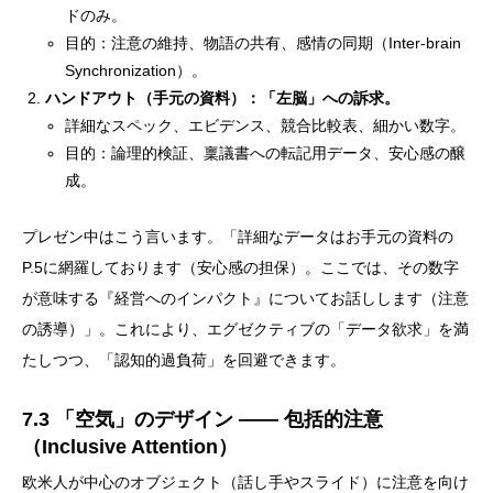
ドのみ。
目的：注意の維持、物語の共有、感情の同期（Inter-brain
Synchronization）。
ハンドアウト（手元の資料）：
「左脳」への訴求。
詳細なスペック、エビデンス、競合比較表、細かい数字。
目的：論理的検証、稟議書への転記用データ、安心感の醸
成。
プレゼン中はこう言います。「詳細なデータはお手元の資料の
P.5に網羅しております（安心感の担保）。ここでは、その数字
が意味する『経営へのインパクト』についてお話しします（注意
の誘導）」。これにより、エグゼクティブの「データ欲求」を満
たしつつ、「認知的過負荷」を回避できます。
7.3 「空気」のデザイン —— 包括的注意
（Inclusive Attention）
欧米人が中心のオブジェクト（話し手やスライド）に注意を向け