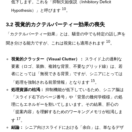
低下します。これを「抑制欠如仮説（Inhibitory Deficit
10
Hypothesis）」と呼びます
。
3.2 視覚的カクテルパーティー効果の喪失
「カクテルパーティー効果」とは、騒音の中でも特定の話し声を
10
聞き分ける能力ですが、これは視覚にも適用されます
。
視覚的クラッター（Visual Clutter）：
スライド上の過剰な
要素（ロゴ、装飾、複雑な背景、不要なグリッド線）は、若
者にとっては「無視できる背景」ですが、シニアにとっては
15
「処理を強制される前景情報」となります
。
処理資源の枯渇：
抑制機能が低下しているため、シニア脳は
「スライド右下のページ番号」や「背景の幾何学模様」の処
理にもエネルギーを割いてしまいます。その結果、肝心の
「提案内容」を理解するためのワーキングメモリが枯渇しま
17
す
。
結論：
シニア向けスライドにおける「余白」は、単なるデザ