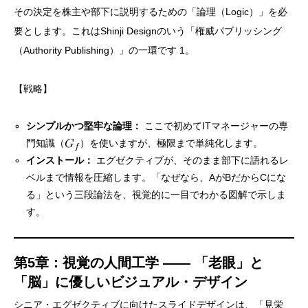
その決定を株主や部下に説明するための「論理（Logic）」を必
要とします。これはShinji Designのいう「権威パブリッシング
（Authority Publishing）」の一環です 1。
【戦略】
シンプルかつ堅牢な論理：
ここで初めてITマネージャーの専
門知識（
）を使いますが、極限まで単純化します。
インストール：
エグゼクティブが、そのまま部下に語れるレ
ベルまで情報を圧縮します。「なぜなら、AがBだからCにな
る」という三段論法を、視覚的に一目でわかる図解で示しま
す。
第5章：視覚の人間工学 —— 「老眼」と
「脳」に優しいビジュアル・デザイン
シニア・エグゼクティブに向けたスライドデザインは、「見栄