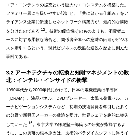
エア・コンテンツの拡充という巨大なエコシステムを構築した。
ファミリー層にも扱いやすい設計と、「共に儲かる仕組み」をア
ライアンス企業に伝達したネットワーク構築力が、最終的な勝敗
12
を分けたのである
。技術の優位性そのものよりも、消費者ニ
ーズに対する柔軟な適合と、関係者全体への意味の伝達がビジネ
スを牽引するという、現代ビジネスの残酷な逆説を歴史に刻んだ
事例である。
3.2 アーキテクチャの転換と知財マネジメントの敗
北：インテル・インサイドの衝撃
1990年代から2000年代にかけて、日本の電機産業は半導体
（DRAM）、液晶パネル、DVDプレーヤー、太陽光発電セル、カ
ーナビゲーションシステムなど、初期の技術開発を牽引した多く
の分野で新興国メーカーの猛追を受け、世界シェアを劇的に喪失
15
していった
。東京大学の妹尾堅一郎氏らの研究が指摘するよ
うに、この凋落の根本原因は、技術的パラダイムシフトに伴うイ