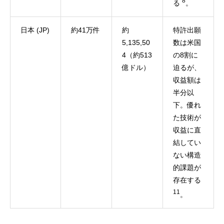
8
る
。
日本 (JP)
約41万件
約
特許出願
5,135,50
数は米国
4（約513
の8割に
億ドル）
迫るが、
収益額は
半分以
下。優れ
た技術が
収益に直
結してい
ない構造
的課題が
存在する
11
。