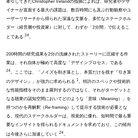
牽引してきたChristopher Irelandの指摘によれば、研究者やデザ
イナーが直面する最大の課題は、数百時間にも及ぶ行動観察やユ
ーザーリサーチから得られた深遠な文脈を、多忙なステークホル
ダー（経営層や投資家）に対して、わずか「2分間」で伝えるこ
24
とである
。
200時間の研究成果を2分の洗練されたストーリーに圧縮する作
業は、それ自体が極めて高度な「デザインプロセス」である
24
。ここでは、「ノイズを削ぎ落とし、本質だけを残す『引き算
1
のデザイン』」が強力に求められる
。特許のスペックや技術的
な性能指標をそのまま羅列するのではなく、それがターゲットと
なる聴衆の認知空間においてどのような「意味（Meaning）」を
持つのかを再解釈（Re-framing）して提示する技術が必要とな
る。現代のステークホルダーは、視覚的に優れ、短時間で最も重
要なインサイトを得られるドキュメントを求めており、この傾向
24
は今後さらに加速していく
。