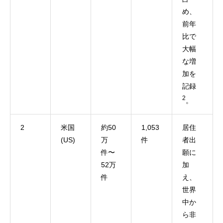
め、
前年
比で
大幅
な増
加を
記録
2
。
2
米国
約50
1,053
居住
(US)
万
件
者出
件〜
願に
52万
加
件
え、
世界
中か
ら非