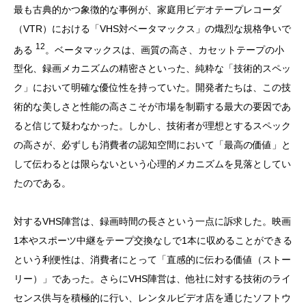
最も古典的かつ象徴的な事例が、家庭用ビデオテープレコーダ
（VTR）における「VHS対ベータマックス」の熾烈な規格争いで
12
ある
。ベータマックスは、画質の高さ、カセットテープの小
型化、録画メカニズムの精密さといった、純粋な「技術的スペッ
ク」において明確な優位性を持っていた。開発者たちは、この技
術的な美しさと性能の高さこそが市場を制覇する最大の要因であ
ると信じて疑わなかった。しかし、技術者が理想とするスペック
の高さが、必ずしも消費者の認知空間において「最高の価値」と
して伝わるとは限らないという心理的メカニズムを見落としてい
たのである。
対するVHS陣営は、録画時間の長さという一点に訴求した。映画
1本やスポーツ中継をテープ交換なしで1本に収めることができる
という利便性は、消費者にとって「直感的に伝わる価値（ストー
リー）」であった。さらにVHS陣営は、他社に対する技術のライ
センス供与を積極的に行い、レンタルビデオ店を通じたソフトウ