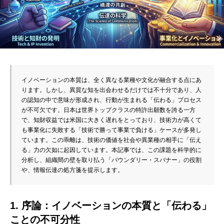
イノベーションの本質は、全く異なる業種や文化が融合する点にあ
ります。しかし、異質な知を出会わせるだけでは不十分であり、人
の認知の中で意味が形成され、行動が生まれる「伝わる」プロセス
が不可欠です。日本は世界トップクラスの特許出願数を誇る一方
で、知財収益では米国に大きく遅れをとっており、技術力が高くて
も事業化に失敗する「技術で勝って事業で負ける」ケースが多発し
ています。この乖離は、技術の価値を社会や異業種の相手に「伝え
る」力の欠如に起因しています。本記事では、この課題を科学的に
分析し、組織間の壁を取り払う「バウンダリー・スパナー」の役割
や、情報伝達の処方箋を提示します。
1. 序論：イノベーションの本質と「伝わる」
ことの不可分性