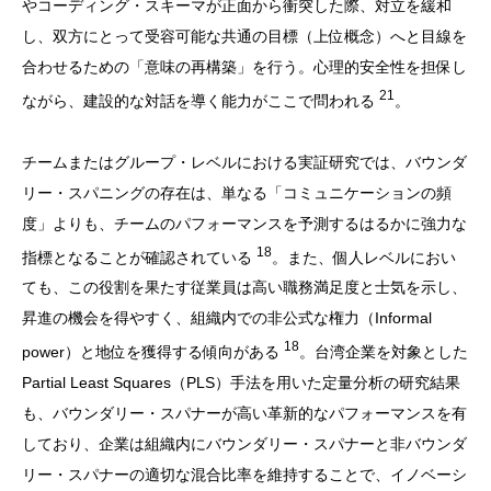
やコーディング・スキーマが正面から衝突した際、対立を緩和
し、双方にとって受容可能な共通の目標（上位概念）へと目線を
合わせるための「意味の再構築」を行う。心理的安全性を担保し
21
ながら、建設的な対話を導く能力がここで問われる
。
チームまたはグループ・レベルにおける実証研究では、バウンダ
リー・スパニングの存在は、単なる「コミュニケーションの頻
度」よりも、チームのパフォーマンスを予測するはるかに強力な
18
指標となることが確認されている
。また、個人レベルにおい
ても、この役割を果たす従業員は高い職務満足度と士気を示し、
昇進の機会を得やすく、組織内での非公式な権力（Informal
18
power）と地位を獲得する傾向がある
。台湾企業を対象とした
Partial Least Squares（PLS）手法を用いた定量分析の研究結果
も、バウンダリー・スパナーが高い革新的なパフォーマンスを有
しており、企業は組織内にバウンダリー・スパナーと非バウンダ
リー・スパナーの適切な混合比率を維持することで、イノベーシ