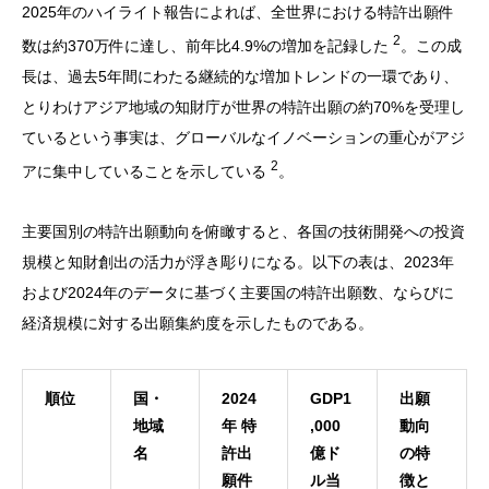
2025年のハイライト報告によれば、全世界における特許出願件
2
数は約370万件に達し、前年比4.9%の増加を記録した
。この成
長は、過去5年間にわたる継続的な増加トレンドの一環であり、
とりわけアジア地域の知財庁が世界の特許出願の約70%を受理し
ているという事実は、グローバルなイノベーションの重心がアジ
2
アに集中していることを示している
。
主要国別の特許出願動向を俯瞰すると、各国の技術開発への投資
規模と知財創出の活力が浮き彫りになる。以下の表は、2023年
および2024年のデータに基づく主要国の特許出願数、ならびに
経済規模に対する出願集約度を示したものである。
順位
国・
2024
GDP1
出願
地域
年 特
,000
動向
名
許出
億ド
の特
願件
ル当
徴と