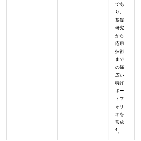
であ
り、
基礎
研究
から
応用
技術
まで
の幅
広い
特許
ポー
トフ
ォリ
オを
形成
4
。