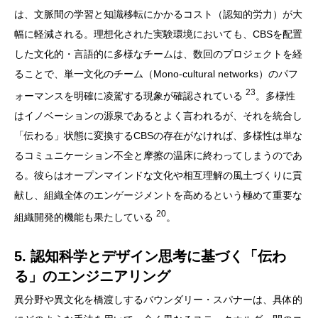
は、文脈間の学習と知識移転にかかるコスト（認知的労力）が大
幅に軽減される。理想化された実験環境においても、CBSを配置
した文化的・言語的に多様なチームは、数回のプロジェクトを経
ることで、単一文化のチーム（Mono-cultural networks）のパフ
23
ォーマンスを明確に凌駕する現象が確認されている
。多様性
はイノベーションの源泉であるとよく言われるが、それを統合し
「伝わる」状態に変換するCBSの存在がなければ、多様性は単な
るコミュニケーション不全と摩擦の温床に終わってしまうのであ
る。彼らはオープンマインドな文化や相互理解の風土づくりに貢
献し、組織全体のエンゲージメントを高めるという極めて重要な
20
組織開発的機能も果たしている
。
5. 認知科学とデザイン思考に基づく「伝わ
る」のエンジニアリング
異分野や異文化を橋渡しするバウンダリー・スパナーは、具体的