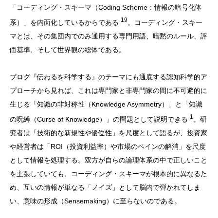
「コーディング・スキーマ（Coding Scheme：情報の暗号化体
19
系）」を内面化しているからである
。コーディング・スキー
マとは、その集団内でのみ通用する専門用語、暗黙のルール、評
価基準、そして世界観の総体である。
ブログ『伝わるを科学する』のテーマにも通底する認知科学的ア
プローチから見れば、これは専門家と非専門家の間に不可避的に
生じる「知識の非対称性（Knowledge Asymmetry）」と「知識
1
の呪縛（Curse of Knowledge）」の問題として説明できる
。研
究者は「技術的な新規性や優位性」を尺度として語るが、投資家
や経営者は「ROI（投資利益率）や市場のペインの解消」を尺度
として情報を処理する。双方が自らの論理体系の中で正しいこと
を主張していても、コーディング・スキーマが根本的に異なるた
め、互いの情報が単なる「ノイズ」として脳内で弾かれてしま
い、意味の形成（Sensemaking）に至らないのである。