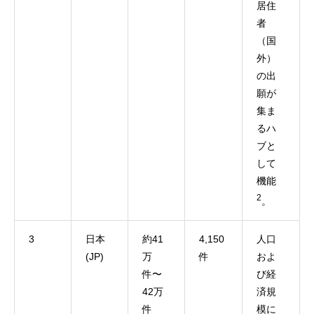
居住
者
（国
外）
の出
願が
集ま
るハ
ブと
して
機能
2
。
3
日本
約41
4,150
人口
(JP)
万
件
およ
件〜
び経
42万
済規
件
模に