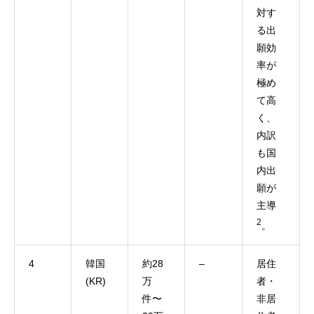
対す
る出
願効
率が
極め
て高
く、
内訳
も国
内出
願が
主導
2
。
4
韓国
約28
–
居住
(KR)
万
者・
件〜
非居