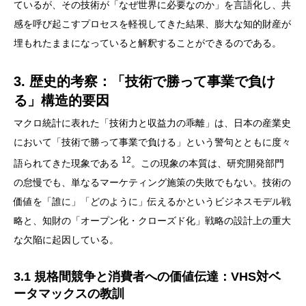
ているが、その技術が「なぜ世界に必要なのか」を言語化し、共
感を呼び起こすプロセスを軽視してきた結果、膨大な知的財産が
埋もれたままになっていると解釈することができるのである。
3. 歴史的考察：「技術で勝って事業で負け
る」構造的要因
マクロ統計に表れた「技術力と収益力の乖離」は、日本の産業史
において「技術で勝って事業で負ける」という警句とともに度々
12
語られてきた現象である
。この現象の本質は、研究開発部門
の怠慢でも、単なるマーケティング施策の失敗でもない。技術の
価値を「誰に」「どのように」伝えるかというビジネスモデル戦
略と、知財の「オープン化・クローズド化」戦略の設計上の重大
な欠陥に起因している。
3.1 規格間競争と消費者への価値伝達：VHS対ベ
ータマックスの教訓