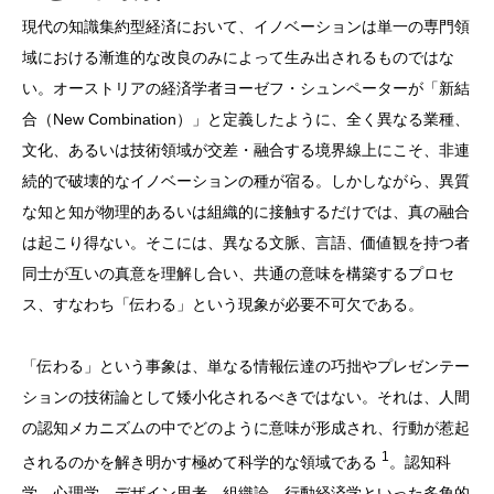
現代の知識集約型経済において、イノベーションは単一の専門領
域における漸進的な改良のみによって生み出されるものではな
い。オーストリアの経済学者ヨーゼフ・シュンペーターが「新結
合（New Combination）」と定義したように、全く異なる業種、
文化、あるいは技術領域が交差・融合する境界線上にこそ、非連
続的で破壊的なイノベーションの種が宿る。しかしながら、異質
な知と知が物理的あるいは組織的に接触するだけでは、真の融合
は起こり得ない。そこには、異なる文脈、言語、価値観を持つ者
同士が互いの真意を理解し合い、共通の意味を構築するプロセ
ス、すなわち「伝わる」という現象が必要不可欠である。
「伝わる」という事象は、単なる情報伝達の巧拙やプレゼンテー
ションの技術論として矮小化されるべきではない。それは、人間
の認知メカニズムの中でどのように意味が形成され、行動が惹起
1
されるのかを解き明かす極めて科学的な領域である
。認知科
学、心理学、デザイン思考、組織論、行動経済学といった多角的