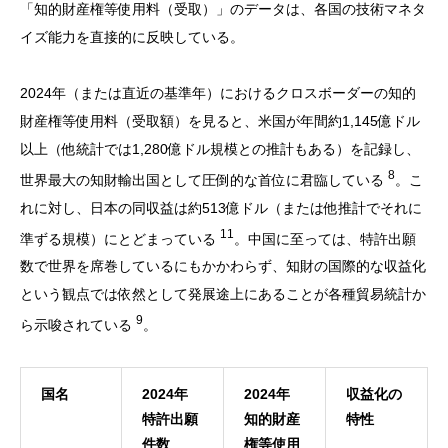
「知的財産権等使用料（受取）」のデータは、各国の技術マネタ
イズ能力を直接的に反映している。
2024年（または直近の基準年）におけるクロスボーダーの知的
財産権等使用料（受取額）を見ると、米国が年間約1,145億ドル
以上（他統計では1,280億ドル規模との推計もある）を記録し、
8
世界最大の知財輸出国として圧倒的な首位に君臨している
。こ
れに対し、日本の同収益は約513億ドル（または他推計でそれに
11
準ずる規模）にとどまっている
。中国に至っては、特許出願
数で世界を席巻しているにもかかわらず、知財の国際的な収益化
という観点では依然として発展途上にあることが各種貿易統計か
9
ら示唆されている
。
国名
2024年
2024年
収益化の
特許出願
知的財産
特性
件数
権等使用