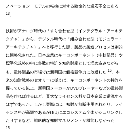
ノベーション・モデルの転換に対する致命的な適応不全にある
13
。
技術がアナログ時代の「すり合わせ型（インテグラル・アーキテ
クチャ）」から、デジタル時代の「組み合わせ型（モジュラー・
アーキテクチャ）」へと移行した際、製品の製造プロセスは劇的
に簡略化された。日本企業はキーコンポーネント（中核部品）や
標準化規格の中に多数の特許を知的財産として埋め込みながら
15
も、最終製品の市場では新興国の価格競争力に敗退した
。本
来の知財戦略のセオリーに従えば、キーコンポーネントの特許を
握っている以上、新興国メーカーがDVDプレーヤーなどの最終製
品を作れば作るほど、莫大なライセンス料が日本企業に還流する
はずであった。しかし実際には、知財が無断使用されたり、ライ
センス料が高額であるがゆえにエコシステム全体がシュリンクし
たりするなど、戦略的な知財マネジメントが機能しなかった
15