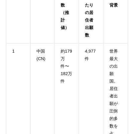
数
たり
背景
（推
の居
計
住者
値）
出願
数
1
中国
約179
4,977
世界
(CN)
万
件
最大
件〜
の出
182万
願
件
国。
居住
者出
願が
圧倒
的多
数を
占