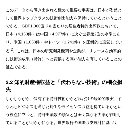
このデータから導き出される極めて重要な事実は、日本が依然と
して世界トップクラスの技術創出能力を保持しているということ
である。GDP1,000億ドル当たりの居住者特許出願数において、
日本（4,150件）は中国（4,977件）に次ぐ世界第2位の水準にあ
り、米国（1,053件）やドイツ（1,241件）を圧倒的に凌駕してい
2
る
。これは、日本の研究開発機関や企業が、リソースを効率的
に技術的成果（特許）へと変換する高い能力を有していることの
証左である。
2.2 知的財産権収益と「伝わらない技術」の機会損
失
しかしながら、保有する特許技術からどれだけの経済的果実、す
なわちビジネスを通じた対価やライセンス収益を得ているかとい
う視点に立つと、特許出願数の順位とは全く異なる力学が作用し
ていることが明らかになる。世界銀行の国際収支統計に基づく