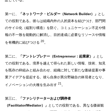
第一に、
「ネットワーク・ビルダー（Network Builder）」
とし
ての役割である。彼らは組織内外の人的資本を結びつけ、部門間
のサイロ化（縦割り構造）を防ぐ。コミュニケーション不足や情
報の不一致を能動的に解消し、目的達成に必要なリソースや情報
20
を有機的に結びつける
。
第二に、
「アントレプレナー（Entrepreneur：起業家）」
とし
ての役割である。境界を越えて得られた新しい情報、技術、知見
を既存の枠組みと組み合わせ、組織に対して新たな価値提案や事
業アイデアを提起する。彼ら自身が異分野融合の体現者となり、
21
イノベーションの火種を生み出す
。
第三に、
「ファシリテーターおよび調停者
（Facilitator/Mediator）」
としての役割である。異なる価値観