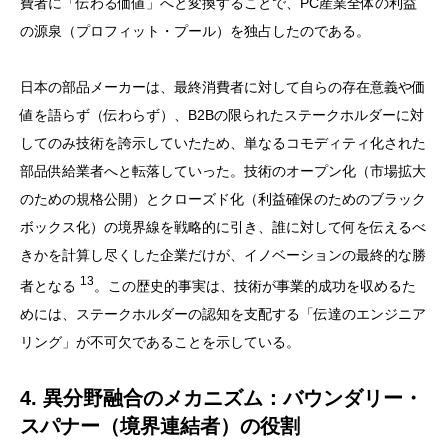
費者に「伝わる価値」へと変換することで、PC産業全体の利益
の源泉（プロフィット・プール）を独占したのである。
日本の部品メーカーは、最終消費者に対して自らの存在意義や価
値を語らず（伝わらず）、B2Bの限られたステークホルダーに対
してのみ技術を誇示していたため、単なるコモディティ化された
部品供給業者へと転落していった。技術のオープン化（市場拡大
のための規格公開）とクローズド化（利益確保のためのブラック
ボックス化）の境界線を戦略的に引き、誰に対して何を伝えるべ
きかを計算し尽くした企業だけが、イノベーションの最終的な勝
13
者となる
。この歴史的事実は、技術が事業的成功を収めるた
めには、ステークホルダーの認知を支配する「伝達のエンジニア
リング」が不可欠であることを示している。
4. 異分野融合のメカニズム：バウンダリー・
スパナー（境界連結者）の役割