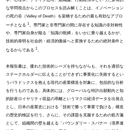
な学問視点からこのプロセスを読み解くことは、イノベーション
の死の谷（Valley of Death）を架橋するための最も有効なアプロ
1
ーチとなる
。専門家と非専門家の間に存在する知識の非対称性
や、専門家自身が陥る「知識の呪縛」をいかに乗り越えるかが、
技術的発明を社会的・経済的価値へと変換するための絶対条件と
1
なるからである
。
本報告書は、優れた技術的シーズを持ちながらも、それを適切な
ステークホルダーに伝えることができずに事業化に失敗するとい
うパラドックスを抱える現代の産業構造を対象に、包括的な分析
を行うものである。具体的には、グローバルな特許出願動向と知
的財産ロイヤリティ収益の乖離というマクロ経済データを出発点
とし、日本の産業史における「技術で勝って事業で負ける」構造
の歴史的検証を行う。さらに、その課題を克服するための処方箋
として、組織間の壁を越える「バウンダリー・スパナー（境界連