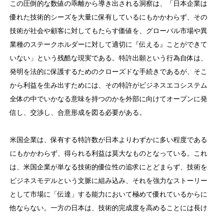
この圧倒的な数値の乖離から導き出される洞察は、「日本企業は
優れた技術的シーズを大量に保有しているにもかかわらず、その
技術が社会や顧客に対してもたらす価値を、グローバル市場や異
業種のステークホルダーに対して適切に『伝える』ことができて
いない」という残酷な現実である。特許出願という行為自体は、
発明を法的に保護するためのクローズドな手続きであるが、そこ
から利益を生み出すためには、その特許がビジネスエコシステム
全体の中でいかなる意味を持つのかを外部に向けてオープンに発
信し、交渉し、合意形成を図る必要がある。
米国企業は、保有する特許数が日本よりわずかに多い程度である
にもかかわらず、得られる利益は莫大なものとなっている。これ
は、米国企業が単なる技術的優位性の追求にとどまらず、技術を
ビジネスモデルという文脈に組み込み、それを強力なストーリー
として市場に「伝達」する能力において極めて優れているからに
他ならない。一方の日本は、技術的完成度を高めることには長け