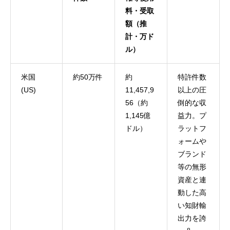
料・受取
額（推
計・万ド
ル）
米国
約50万件
約
特許件数
(US)
11,457,9
以上の圧
56（約
倒的な収
1,145億
益力。プ
ドル）
ラットフ
ォームや
ブランド
等の無形
資産と連
動した高
い知財輸
出力を誇