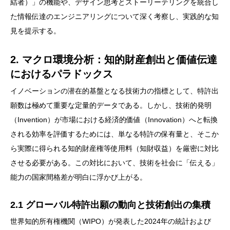
結者）」の機能や、デザイン思考とストーリーテリングを統合し
た情報伝達のエンジニアリングについて深く考察し、実践的な知
見を提示する。
2. マクロ環境分析：知的財産創出と価値伝達
におけるパラドックス
イノベーションの潜在的基盤となる技術力の指標として、特許出
願数は極めて重要な定量的データである。しかし、技術的発明
（Invention）が市場における経済的価値（Innovation）へと転換
される効率を評価するためには、単なる特許の保有量と、そこか
ら実際に得られる知的財産権等使用料（知財収益）を厳密に対比
させる必要がある。この対比において、技術を社会に「伝える」
能力の国家間格差が明白に浮かび上がる。
2.1 グローバル特許出願の動向と技術創出の集積
世界知的所有権機関（WIPO）が発表した2024年の統計および