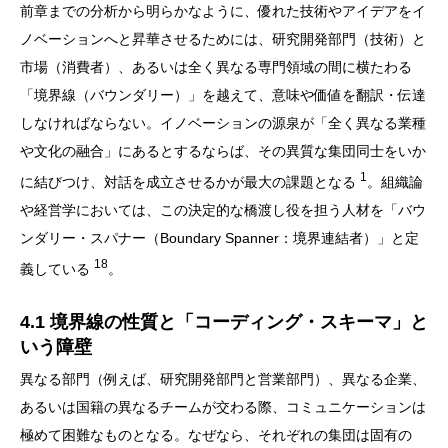
前章までの分析から明らかなように、優れた技術やアイデアをイ
ノベーションへと昇華させるためには、研究開発部門（技術）と
市場（消費者）、あるいは全く異なる専門領域の間に横たわる
「境界線（バウンダリー）」を越えて、意味や価値を翻訳・伝達
しなければならない。イノベーションの源泉が「全く異なる業種
や文化の融合」にあるとするならば、その異質な集団同士をいか
1
に結びつけ、対話を成立させるかが最大の課題となる
。組織論
や経営学においては、この決定的な橋渡し役を担う人材を「バウ
ンダリー・スパナー（Boundary Spanner：境界連結者）」と定
18
義している
。
4.1 境界線の性質と「コーディング・スキーマ」と
いう障壁
異なる部門（例えば、研究開発部門と営業部門）、異なる企業、
あるいは国籍の異なるチームが交わる際、コミュニケーションは
極めて困難なものとなる。なぜなら、それぞれの集団は固有の