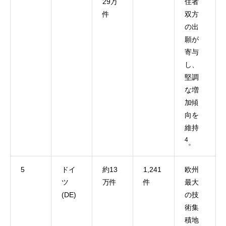
29万
住者
件
双方
の出
願が
寄与
し、
堅調
な増
加傾
向を
維持
4
。
5
ドイ
約13
1,241
欧州
ツ
万件
件
最大
(DE)
の技
術集
積地