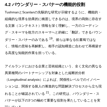
4.2 バウンダリー・スパナーの機能的役割
TushmanとScanlanの先駆的な研究が示唆するように、機能的・
組織的な境界を効果的に橋渡しできるのは、境界の両側に存在す
る文脈（コンテキスト）情報を深く理解し、一方のコーディン
グ・スキーマを他方のスキーマへと的確に「翻訳」できるバウン
19
ダリー・スパナーのみである
。彼らは単なる伝書鳩ではな
く、情報の意味を再解釈し、相手の認知構造に合わせて再構築す
る高度な知能的作業を担っている。
アイルランドにおける企業と芸術組織という、全く文化の異なる
異業種間のパートナーシップを対象とした縦断的分析
（Longitudinal analysis）によれば、関係性レベルでのイノベー
ションは、関係する個人の漸進的な問題解決プロセスから立ち現
21
れることが確認されている
。この研究は、バウンダリー・ス
パナーが以下の3つの極めて重要な役割を果たしていることを実
証している。