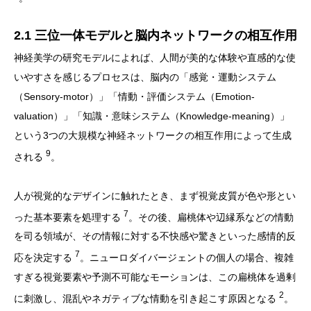
2.1 三位一体モデルと脳内ネットワークの相互作用
神経美学の研究モデルによれば、人間が美的な体験や直感的な使
いやすさを感じるプロセスは、脳内の「感覚・運動システム
（Sensory-motor）」「情動・評価システム（Emotion-
valuation）」「知識・意味システム（Knowledge-meaning）」
という3つの大規模な神経ネットワークの相互作用によって生成
9
される
。
人が視覚的なデザインに触れたとき、まず視覚皮質が色や形とい
7
った基本要素を処理する
。その後、扁桃体や辺縁系などの情動
を司る領域が、その情報に対する不快感や驚きといった感情的反
7
応を決定する
。ニューロダイバージェントの個人の場合、複雑
すぎる視覚要素や予測不可能なモーションは、この扁桃体を過剰
2
に刺激し、混乱やネガティブな情動を引き起こす原因となる
。