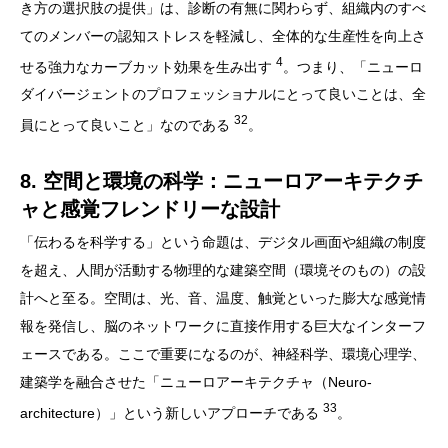
き方の選択肢の提供」は、診断の有無に関わらず、組織内のすべ
てのメンバーの認知ストレスを軽減し、全体的な生産性を向上さ
4
せる強力なカーブカット効果を生み出す
。つまり、「ニューロ
ダイバージェントのプロフェッショナルにとって良いことは、全
32
員にとって良いこと」なのである
。
8. 空間と環境の科学：ニューロアーキテクチ
ャと感覚フレンドリーな設計
「伝わるを科学する」という命題は、デジタル画面や組織の制度
を超え、人間が活動する物理的な建築空間（環境そのもの）の設
計へと至る。空間は、光、音、温度、触覚といった膨大な感覚情
報を発信し、脳のネットワークに直接作用する巨大なインターフ
ェースである。ここで重要になるのが、神経科学、環境心理学、
建築学を融合させた「ニューロアーキテクチャ（Neuro-
33
architecture）」という新しいアプローチである
。