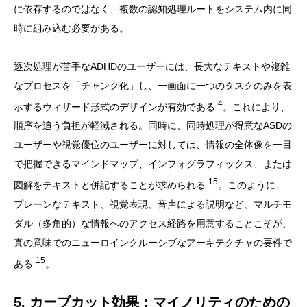
に依存するのではなく、複数の認知処理ルートをシステム内に同
時に組み込む必要がある。
逐次処理が苦手なADHDのユーザーには、長大なテキストや複雑
なプロセスを「チャンク化」し、一画面に一つのタスクのみを表
4
示するウィザード形式のデザインが有効である
。これにより、
順序を追う負担が軽減される。同時に、同時処理が得意なASDの
ユーザーや視覚優位のユーザーに対しては、情報の全体像を一目
で把握できるマインドマップ、インフォグラフィックス、または
15
図解をテキストと併記することが求められる
。このように、
プレーンなテキスト、視覚表現、音声による説明など、マルチモ
ダル（多角的）な情報へのアクセス経路を用意することこそが、
真の意味でのニューロインクルーシブなアーキテクチャの要件で
15
ある
。
5. カーブカット効果：マイノリティのための