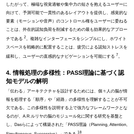
したがって、極端な視覚過敏や集中力の短さを抱えるユーザーに
向けて、予測可能で一貫性のあるレイアウトを提供し、感覚的な
要素（モーションや音声）のコントロール権をユーザーに委ねる
ことは、外在的認知負荷を削減するための最も効果的なアプロー
2
チである
。複雑なインターフェースをシンプルにし、ホワイト
スペースを戦略的に配置することは、疲労による認知ストレスを
7
緩和し、ユーザーの直感的なナビゲーションを可能にする
。
4. 情報処理の多様性：PASS理論に基づく認
知モデルの解明
「伝わる」アーキテクチャを設計するためには、個々人の脳が情
報を処理する「順序」や「経路」の多様性を理解することが不可
欠である。この多様性を説明する上で強力なフレームワークとな
るのが、A.R.ルリヤの脳のモジュール化に関する研究を基盤と
し、Dasらによって構築された「PASS理論（Planning, Attention,
18
Simultaneous, Successive）」である
。