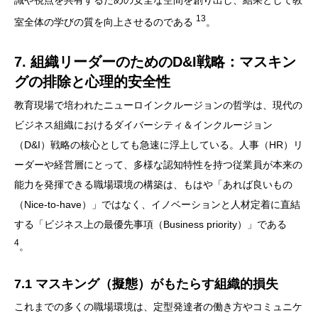
13
室全体の学びの質を向上させるのである
。
7. 組織リーダーのためのD&I戦略：マスキン
グの排除と心理的安全性
教育現場で培われたニューロインクルージョンの哲学は、現代の
ビジネス組織におけるダイバーシティ＆インクルージョン
（D&I）戦略の核心としても急速に浮上している。人事（HR）リ
ーダーや経営層にとって、多様な認知特性を持つ従業員が本来の
能力を発揮できる職場環境の構築は、もはや「あれば良いもの
（Nice-to-have）」ではなく、イノベーションと人材定着に直結
する「ビジネス上の最優先事項（Business priority）」である
4
。
7.1 マスキング（擬態）がもたらす組織的損失
これまでの多くの職場環境は、定型発達者の働き方やコミュニケ