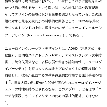
情報が溢れる現代社会において、「いかにして相手に情報を正確
かつ快適に伝えるか」という問いは、あらゆる組織や教育現場、
そしてデザインの領域における最重要課題となっている。この課
題に対する最も先鋭的かつ科学的な回答として、2025年以降の
デジタルトレンドの中心に躍り出たのが「ニューロインクルーシ
1
ブ・デザイン（Neuro-inclusive design）」である
。
ニューロインクルーシブ・デザインとは、ADHD（注意欠如・多
動症）、自閉症スペクトラム（ASD）、ディスレクシア（読字障
害）、統合失調症など、多様な脳の働きや認知特性（ニューロダ
イバーシティ）を持つ人々の経験をプロジェクトの初期段階から
前提とし、彼らが直面する障壁を徹底的に排除する設計手法を指
2
す
。世界人口の約15%から20%が何らかのニューロダイバージ
ェントの特性を持つとされるなか、このアプローチはもはや「ニ
ッチな実践」や「マイノリティのための福祉的配慮」ではない
5
。