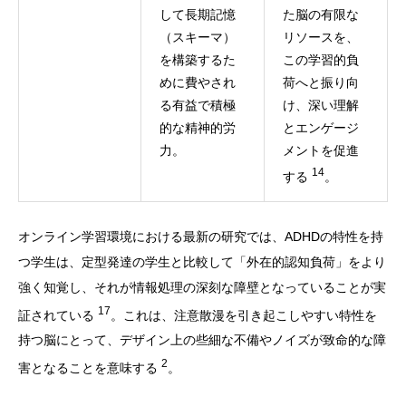
して長期記憶
た脳の有限な
（スキーマ）
リソースを、
を構築するた
この学習的負
めに費やされ
荷へと振り向
る有益で積極
け、深い理解
的な精神的労
とエンゲージ
力。
メントを促進
14
する
。
オンライン学習環境における最新の研究では、ADHDの特性を持
つ学生は、定型発達の学生と比較して「外在的認知負荷」をより
強く知覚し、それが情報処理の深刻な障壁となっていることが実
17
証されている
。これは、注意散漫を引き起こしやすい特性を
持つ脳にとって、デザイン上の些細な不備やノイズが致命的な障
2
害となることを意味する
。