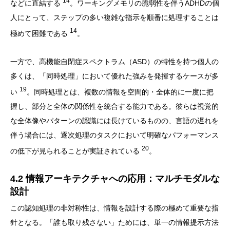
14
などに直結する
。ワーキングメモリの脆弱性を伴うADHDの個
人にとって、ステップの多い複雑な指示を順番に処理することは
14
極めて困難である
。
一方で、高機能自閉症スペクトラム（ASD）の特性を持つ個人の
多くは、「同時処理」において優れた強みを発揮するケースが多
19
い
。同時処理とは、複数の情報を空間的・全体的に一度に把
握し、部分と全体の関係性を統合する能力である。彼らは視覚的
な全体像やパターンの認識には長けているものの、言語の遅れを
伴う場合には、逐次処理のタスクにおいて明確なパフォーマンス
20
の低下が見られることが実証されている
。
4.2 情報アーキテクチャへの応用：マルチモダルな
設計
この認知処理の非対称性は、情報を設計する際の極めて重要な指
針となる。「誰も取り残さない」ためには、単一の情報提示方法