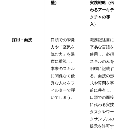
壁）
実践戦略（伝
わるアーキテ
クチャの導
入）
採用・面接
口頭での瞬発
職務記述書に
力や「空気を
平易な言語を
読む力」を過
使用し、必須
度に重視し、
スキルのみを
本来のスキル
明確に記載す
に関係なく優
る。面接の形
秀な人材をフ
式や質問を事
ィルターで弾
前に共有し、
いてしまう。
口頭での面接
に代わる実技
タスクやワー
クサンプルの
提示を許可す