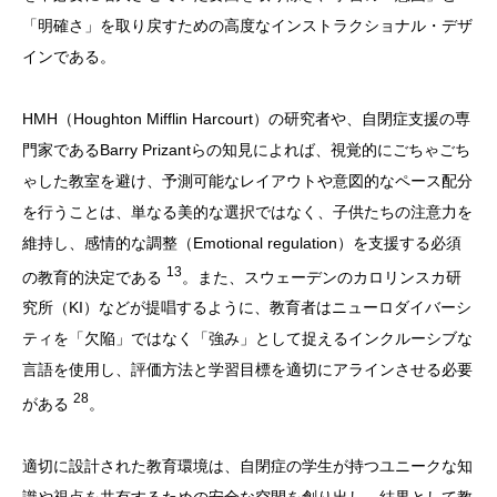
「明確さ」を取り戻すための高度なインストラクショナル・デザ
インである。
HMH（Houghton Mifflin Harcourt）の研究者や、自閉症支援の専
門家であるBarry Prizantらの知見によれば、視覚的にごちゃごち
ゃした教室を避け、予測可能なレイアウトや意図的なペース配分
を行うことは、単なる美的な選択ではなく、子供たちの注意力を
維持し、感情的な調整（Emotional regulation）を支援する必須
13
の教育的決定である
。また、スウェーデンのカロリンスカ研
究所（KI）などが提唱するように、教育者はニューロダイバーシ
ティを「欠陥」ではなく「強み」として捉えるインクルーシブな
言語を使用し、評価方法と学習目標を適切にアラインさせる必要
28
がある
。
適切に設計された教育環境は、自閉症の学生が持つユニークな知
識や視点を共有するための安全な空間を創り出し、結果として教