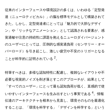
従来のインターフェースや環境設計の多くは、いわゆる「定型発
達（ニューロティピカル）」の脳を標準モデルとして構築されて
きた。しかし、定型発達者にとっては「魅力的で大胆なデザイ
ン」や「リッチなアニメーション」として認識される要素が、感
覚過敏や注意の持続性に課題を抱えるニューロダイバージェント
のユーザーにとっては、圧倒的な感覚過負荷（センサリー・オー
バーロード）を引き起こし、激しい疲労や不安のトリガーとなる
2
ことが科学的に証明されている
。
特筆すべきは、多様な認知特性に配慮し、複雑なレイアウトや不
必要な視覚的ノイズを削ぎ落とすこのアプローチが、結果として
「すべてのユーザー」にとって最も認知負荷が低く、直感的で使
4
いやすいインターフェースを生み出すという事実である
。情報
伝達のアーキテクチャを根本から見直し、環境そのものを最適化
することは、「環境を科学する」「デザインを科学する」という