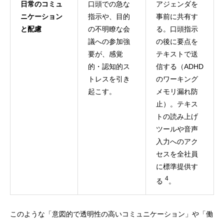
日常のコミュ
口頭での急な
アジェンダを
ニケーション
指示や、目的
事前に共有す
と配慮
の不明瞭な会
る。口頭指示
議への参加強
の後に要点を
要が、感覚
テキストで送
的・認知的ス
信する（ADHD
トレスを引き
のワーキング
起こす。
メモリ漏れ防
止）。テキス
トの読み上げ
ツールや音声
入力へのアク
セスを全社員
に標準提供す
4
る
。
このような「意図的で透明性の高いコミュニケーション」や「働