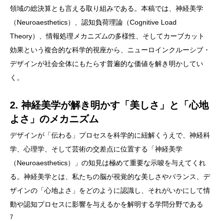
領域の総決算とも言える取り組みである。本稿では、神経美学
（Neuroaesthetics）、認知負荷理論（Cognitive Load
Theory）、情報処理メカニズムの多様性、そしてカーブカット
効果という複合的な科学的視座から、ニューロインクルーシブ・
デザインが社会全体にもたらす普遍的な価値を解き明かしてい
く。
2. 神経美学が解き明かす「美しさ」と「心地
よさ」のメカニズム
デザインが「伝わる」プロセスを科学的に紐解くうえで、神経科
学、心理学、そして芸術の交差点に位置する「神経美学
（Neuroaesthetics）」の知見は極めて重要な示唆を与えてくれ
る。神経美学とは、私たちの脳が視覚的な美しさやバランス、デ
ザインの「心地よさ」をどのように認識し、それがいかにして情
動や認知プロセスに影響を与えるかを解明する学問分野である
7
。