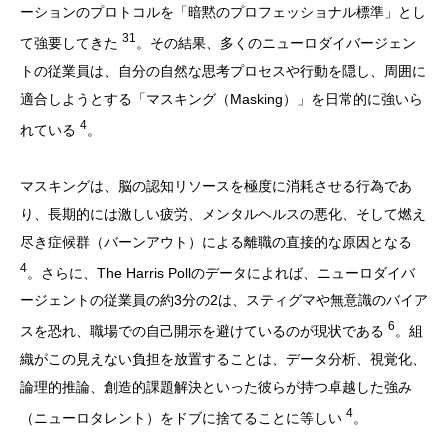
ーションのプロトコルを「暗黙のプロフェッショナル標準」とし
31
て強要してきた
。その結果、多くのニューロダイバージェン
トの従業員は、自分の自然な思考プロセスや行動を隠し、周囲に
適合しようとする「マスキング（Masking）」を日常的に強いら
4
れている
。
マスキングは、脳の認知リソースを極度に消耗させる行為であ
り、長期的には激しい疲労、メンタルヘルスの悪化、そして燃え
尽き症候群（バーンアウト）による離職の直接的な原因となる
4
。さらに、The Harris Pollのデータによれば、ニューロダイバ
ージェントの従業員の約3分の2は、スティグマや無意識のバイア
6
スを恐れ、職場での自己開示を避けているのが現状である
。組
織がこの見えない負担を放置することは、データ分析、視覚化、
論理的推論、創造的課題解決といった彼らが持つ卓越した強み
4
（ニューロタレント）をドブに捨てることに等しい
。