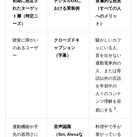
初期に想定さ
デジタルUXに
普遍的な恩恵
れたターゲッ
おける実装例
（すべての人
ト層（特定ニ
へのメリッ
ーズ）
ト）
聴覚に障がい
クローズドキ
騒がしいカフ
のあるユーザ
ャプション
ェにいる人、
ー
（字幕）
音を出せない
通勤電車内の
人、または母
語以外の言語
を学習中の
人々のコンテ
ンツ理解を容
5
易にする
。
運動機能や手
音声認識
料理中で手が
先の器用さに
（Siri, Alexaな
塞がっている