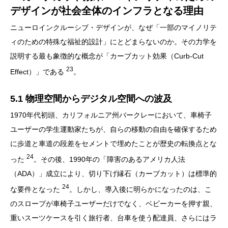
デザインが社会全体のインフラとなる理由
ニューロインクルーシブ・デザインが、なぜ「一部のマイノリテ
ィのための特殊な福祉的設計」にとどまらないのか。その力学を
説明する最も象徴的な概念が「カーブカット効果（Curb-Cut
23
Effect）」である
。
5.1 物理空間からデジタル空間への波及
1970年代初頭、カリフォルニア州バークレーにおいて、車椅子
ユーザーの学生運動家たちが、自らの移動の自由を確保するため
に歩道と車道の段差をセメントで埋めたことが歴史の転換点とな
24
った
。その後、1990年の「障害のあるアメリカ人法
（ADA）」成立により、切り下げ縁石（カーブカット）は標準的
24
な要件となった
。しかし、導入後に明らかになったのは、こ
のスロープが車椅子ユーザーだけでなく、ベビーカーを押す親、
重いスーツケースを引く旅行者、台車を使う配達員、さらにはラ