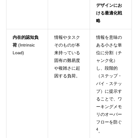
デザインにお
ける最適化戦
略
内在的認知負
情報やタスク
情報を意味の
荷
(Intrinsic
そのものが本
ある小さな単
Load)
来持っている
位に分割（チ
固有の難易度
ャンク化）
や複雑さに起
し、段階的
因する負荷。
（ステップ・
バイ・ステッ
プ）に提示す
ることで、ワ
ーキングメモ
リのオーバー
フローを防ぐ
4
。