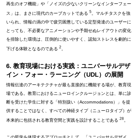
再生のオフ機能」や「ノイズの少ないクリーンなインターフェー
5
ス」は、まさに現代のカーブカットである
。マルチタスクを強
いられ、情報の渦の中で疲労困憊している定型発達のユーザーに
とっても、不必要なアニメーションや予期せぬレイアウトの変化
を排除した環境は、圧倒的に使いやすく、認知ストレスを劇的に
2
下げる体験となるのである
。
6. 教育現場における実践：ユニバーサルデザ
イン・フォー・ラーニング（UDL）の展開
情報伝達のアーキテクチャが最も直接的に機能する場が、教育現
場である。教育におけるニューロインクルージョンとは、単に診
断を受けた学生に対する「特別扱い（Accommodations）」を提
供することではなく、すべての神経タイプ（ニューロタイプ）が
28
本来的に包括される教育空間と実践を設計することである
。
この哲学を体現するアプローチとして、「ユニバーサルデザイ