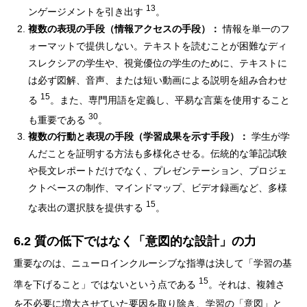
13
ンゲージメントを引き出す
。
複数の表現の手段（情報アクセスの手段）：
情報を単一のフ
ォーマットで提供しない。テキストを読むことが困難なディ
スレクシアの学生や、視覚優位の学生のために、テキストに
は必ず図解、音声、または短い動画による説明を組み合わせ
15
る
。また、専門用語を定義し、平易な言葉を使用すること
30
も重要である
。
複数の行動と表現の手段（学習成果を示す手段）：
学生が学
んだことを証明する方法も多様化させる。伝統的な筆記試験
や長文レポートだけでなく、プレゼンテーション、プロジェ
クトベースの制作、マインドマップ、ビデオ録画など、多様
15
な表出の選択肢を提供する
。
6.2 質の低下ではなく「意図的な設計」の力
重要なのは、ニューロインクルーシブな指導は決して「学習の基
15
準を下げること」ではないという点である
。それは、複雑さ
を不必要に増大させていた要因を取り除き、学習の「意図」と