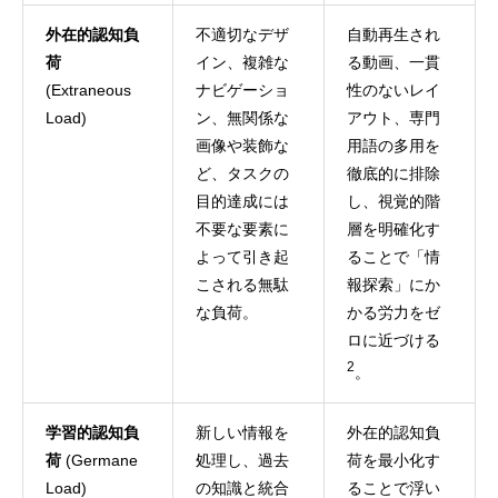
外在的認知負
不適切なデザ
自動再生され
荷
イン、複雑な
る動画、一貫
(Extraneous
ナビゲーショ
性のないレイ
Load)
ン、無関係な
アウト、専門
画像や装飾な
用語の多用を
ど、タスクの
徹底的に排除
目的達成には
し、視覚的階
不要な要素に
層を明確化す
よって引き起
ることで「情
こされる無駄
報探索」にか
な負荷。
かる労力をゼ
ロに近づける
2
。
学習的認知負
新しい情報を
外在的認知負
荷
(Germane
処理し、過去
荷を最小化す
Load)
の知識と統合
ることで浮い