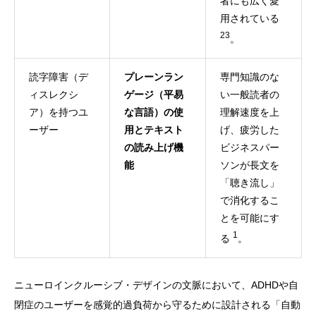
者にも広く愛
用されている
23
。
読字障害（デ
プレーンラン
専門知識のな
ィスレクシ
ゲージ（平易
い一般読者の
ア）を持つユ
な言語）の使
理解速度を上
ーザー
用とテキスト
げ、疲労した
の読み上げ機
ビジネスパー
能
ソンが長文を
「聴き流し」
で消化するこ
とを可能にす
1
る
。
ニューロインクルーシブ・デザインの文脈において、ADHDや自
閉症のユーザーを感覚的過負荷から守るために設計される「自動