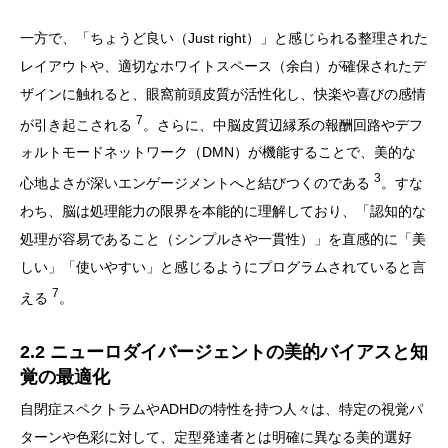
一方で、「ちょうど良い（Just right）」と感じられる整理された
レイアウトや、適切なホワイトスペース（余白）が確保されたデ
ザインに触れると、眼窩前頭皮質が活性化し、快楽や喜びの感情
7
が引き起こされる
。さらに、中脳皮質辺縁系の報酬回路やデフ
ォルトモードネットワーク（DMN）が機能することで、美的な
3
心地よさが深いエンゲージメントへと結びつくのである
。すな
わち、脳は処理能力の限界を本能的に理解しており、「認知的な
処理が容易であること（シンプルさや一貫性）」を直感的に「美
しい」「使いやすい」と感じるようにプログラムされていると言
7
える
。
2.2 ニューロダイバージェントの美的バイアスと知
覚の最適化
自閉症スペクトラムやADHDの特性を持つ人々は、特定の視覚パ
ターンや色彩に対して、定型発達者とは明確に異なる美的選好