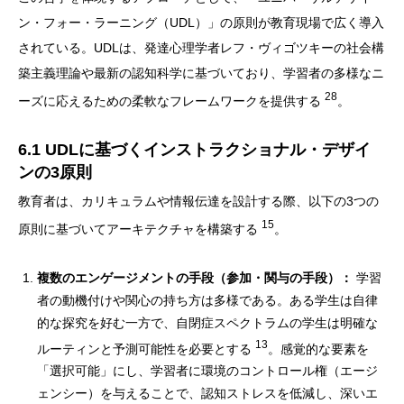
ン・フォー・ラーニング（UDL）」の原則が教育現場で広く導入
されている。UDLは、発達心理学者レフ・ヴィゴツキーの社会構
築主義理論や最新の認知科学に基づいており、学習者の多様なニ
28
ーズに応えるための柔軟なフレームワークを提供する
。
6.1 UDLに基づくインストラクショナル・デザイ
ンの3原則
教育者は、カリキュラムや情報伝達を設計する際、以下の3つの
15
原則に基づいてアーキテクチャを構築する
。
複数のエンゲージメントの手段（参加・関与の手段）：
学習
者の動機付けや関心の持ち方は多様である。ある学生は自律
的な探究を好む一方で、自閉症スペクトラムの学生は明確な
13
ルーティンと予測可能性を必要とする
。感覚的な要素を
「選択可能」にし、学習者に環境のコントロール権（エージ
ェンシー）を与えることで、認知ストレスを低減し、深いエ