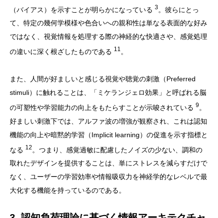
3
（バイアス）を示すことが明らかになっている
。彼らにとっ
て、特定の幾何学模様や色合いへの親和性は単なる表面的な好み
ではなく、視覚情報を処理する際の神経的な快適さや、感覚処理
11
の違いに深く根ざしたものである
。
また、人間が好ましいと感じる視覚や聴覚の刺激（Preferred
stimuli）に触れることは、「ミケランジェロ効果」と呼ばれる脳
9
の可塑性や学習能力の向上をもたらすことが示唆されている
。
好ましい刺激下では、アルファ波の増強が観察され、これは認知
機能の向上や暗黙的学習（Implicit learning）の促進を示す指標と
12
なる
。つまり、感覚過敏に配慮したノイズの少ない、調和の
取れたデザインを提供することは、単にストレスを減らすだけで
なく、ユーザーの学習効率や情報吸収力を神経学的なレベルで最
大化する機能を持っているのである。
3. 認知負荷理論に基づく情報アーキテクチャ