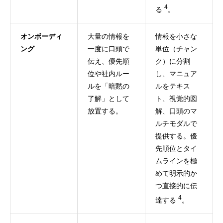
4
る
。
オンボーディ
大量の情報を
情報を小さな
ング
一度に口頭で
単位（チャン
伝え、優先順
ク）に分割
位や社内ルー
し、マニュア
ルを「暗黙の
ルをテキス
了解」として
ト、視覚的図
放置する。
解、口頭のマ
ルチモダルで
提供する。優
先順位とタイ
ムラインを極
めて明示的か
つ直接的に伝
4
達する
。