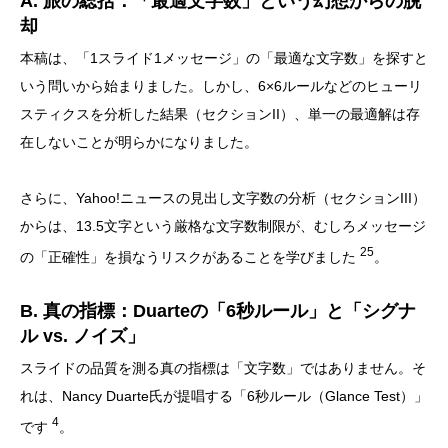
A. 旅の総括：「最適文字数」という幻想からの脱
却
本稿は、「1スライド1メッセージ」の「最適な文字数」を探すと
いう問いから始まりました。しかし、6×6ルールなどのヒューリ
スティクスを分析した結果（セクションII）、単一の最適解は存
在しないことが明らかになりました。
さらに、Yahoo!ニュースの見出し文字数の分析（セクションIII）
からは、13.5文字という厳格な文字数制限が、むしろメッセージ
25
の「正確性」を損なうリスクがあることを学びました
。
B. 真の指標：Duarteの「6秒ルール」と「シグナ
ル vs. ノイズ」
スライドの品質を測る真の指標は「文字数」ではありません。そ
れは、Nancy Duarte氏が提唱する「6秒ルール（Glance Test）」
4
です
。