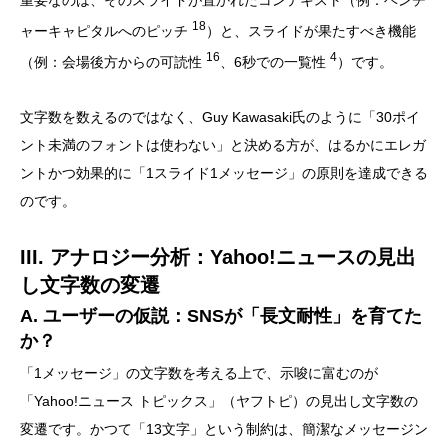
重要なのは、そのスライドが置かれたコンテキスト（例：ベンチ
18
ャーキャピタルへのピッチ
）と、スライドが果たすべき機能
16
4
（例：会場後方からの可読性
、6秒での一覧性
）です。
文字数を数えるのではなく、Guy Kawasaki氏のように「30ポイ
ント未満のフォントは使わない」と決める方が、はるかにエレガ
ントかつ効果的に「1スライド1メッセージ」の原則を達成できる
のです。
III. アナロジー分析：Yahoo!ニュースの見出
し文字数の変遷
A. ユーザーの仮説：SNSが「長文耐性」を育てた
か？
「1メッセージ」の文字数を考える上で、示唆に富むのが
「Yahoo!ニュース トピックス」（ヤフトピ）の見出し文字数の
変遷です。かつて「13文字」という制約は、簡潔なメッセージン