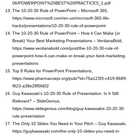
06/POWERPOINT%20BEST%20PRACTICES_1.pdf
The 10-20-30 Rule of PowerPoint – Microsoft 365,
https://www.microsoft.com/en-us/microsoft-365-life-
hacks/presentations/10-20-30-rule-of-powerpoint
The 10-20-30 Rule of PowerPoint – How it Can Make (or
Break) Your Best Marketing Presentations – VerdanaBold,
https://www.verdanabold.com/post/the-10-20-30-rule-of-
powerpoint-how-it-can-make-or-break-your-best-marketing-
presentations
Top 8 Rules for PowerPoint Presentations,
https://www.pharmacoepi.org/pub/?id=76a123f3-c419-8689-
f823-a38e28f5fd02
Guy Kawasaki’s 10-20-30 Rule of Presentation: Is It Still
Relevant? – SlideGenius,
https://www.slidegenius.com/blog/guy-kawasakis-10-20-30-
rule-presentation
The Only 10 Slides You Need in Your Pitch – Guy Kawasaki,
https://guykawasaki.com/the-only-10-slides-you-need-in-