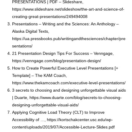
PRESENTATIONS | PDF – Slideshare,
https://www.slideshare.net/slideshow/the-art-and-science-of-
creating-great-presentations/249494008
Presentations – Writing and the Sciences: An Anthology –
Alaska Digital Texts,
https://ua.pressbooks.pub/writingandthesciences/chapter/pre
sentations/
21 Presentation Design Tips For Success – Venngage,
https://venngage.com/blog/presentation-design/
How to Create Powerful Executive Level Presentations [+
Template] – The KAM Coach,
https://www.thekamcoach.com/executive-level-presentations/
3 secrets to choosing and designing unforgettable visual aids
| Duarte,
https://www.duarte.com/blog/secrets-to-choosing-
designing-unforgettable-visual-aids/
Applying Cognitive Load Theory (CLT) to Improve
Accessibility of …,
https://kortschakcenter.usc.edu/wp-
content/uploads/2019/07/Accessible-Lecture-Slides.pdf