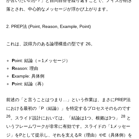
が言いたいのか？」と自問自答を繰り返すことで、ノイズが削ぎ
落とされ、中心的なメッセージが浮かび上がります。
2. PREP法 (Point, Reason, Example, Point)
これは、説得力のある論理構造の型です 26。
P
oint: 結論（＝1メッセージ）
R
eason: 理由
E
xample: 具体例
P
oint: 結論（再）
前述の「と言うことはつまり…」という作業は、まさにPREP法
における最初の「P（結論）」を特定するプロセスそのものです
26
28
。スライド設計においては、「結論は1つ、根拠は3つ」
と
いうフレームワークが非常に有効です。スライドの「1メッセー
ジ」をPとして提示し、それを支えるR（理由）やE（具体例）を