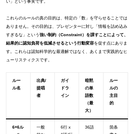
い」という事実です。
これらのルールの真の目的は、特定の「数」を守らせることでは
ありません。その目的は、プレゼンターに対し「情報を詰め込み
すぎるな」という
強い制約（Constraint）を課すことによって、
結果的に認知負荷を低減させるという行動変容
を促す点にありま
す。これらは認知科学的な最適解ではなく、あくまで実践的なヒ
ューリスティクスです。
ルー
出典/
ガイ
暗黙
ルー
ル名
提唱
ドラ
の単
ルの
者
イン
語数
主目
（最
的
大）
6×6ル
一般
6行 x
36語
箇条