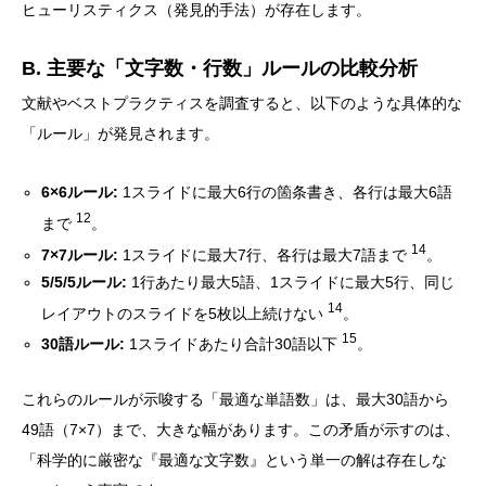
ヒューリスティクス（発見的手法）が存在します。
B. 主要な「文字数・行数」ルールの比較分析
文献やベストプラクティスを調査すると、以下のような具体的な
「ルール」が発見されます。
6×6ルール:
1スライドに最大6行の箇条書き、各行は最大6語
12
まで
。
14
7×7ルール:
1スライドに最大7行、各行は最大7語まで
。
5/5/5ルール:
1行あたり最大5語、1スライドに最大5行、同じ
14
レイアウトのスライドを5枚以上続けない
。
15
30語ルール:
1スライドあたり合計30語以下
。
これらのルールが示唆する「最適な単語数」は、最大30語から
49語（7×7）まで、大きな幅があります。この矛盾が示すのは、
「科学的に厳密な『最適な文字数』という単一の解は存在しな