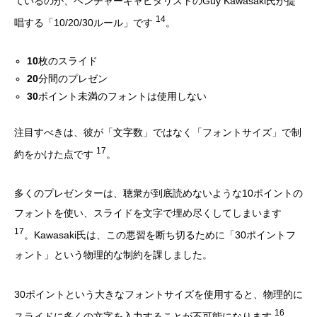
ているのが、ベンチャーキャピタリストのGuy Kawasaki氏が提
14
唱する「10/20/30ルール」です
。
10
枚のスライド
20
分間のプレゼン
30
ポイント未満のフォントは使用しない
注目すべきは、彼が「文字数」ではなく「フォントサイズ」で制
17
約をかけた点です
。
多くのプレゼンターは、聴衆が到底読めないような10ポイントの
フォントを使い、スライドを文字で埋め尽くしてしまいます
17
。Kawasaki氏は、この悪習を断ち切るために「30ポイントフ
ォント」という物理的な制約を課しました。
30ポイントという大きなフォントサイズを使用すると、物理的に
16
スライドに多くの文字を入力することが不可能になります
。