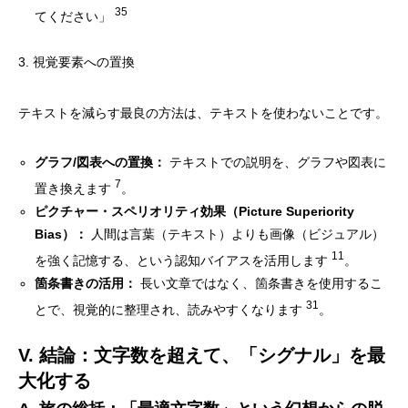
35
てください」
3. 視覚要素への置換
テキストを減らす最良の方法は、テキストを使わないことです。
グラフ/図表への置換：
テキストでの説明を、グラフや図表に
7
置き換えます
。
ピクチャー・スペリオリティ効果（Picture Superiority
Bias）：
人間は言葉（テキスト）よりも画像（ビジュアル）
11
を強く記憶する、という認知バイアスを活用します
。
箇条書きの活用：
長い文章ではなく、箇条書きを使用するこ
31
とで、視覚的に整理され、読みやすくなります
。
V. 結論：文字数を超えて、「シグナル」を最
大化する