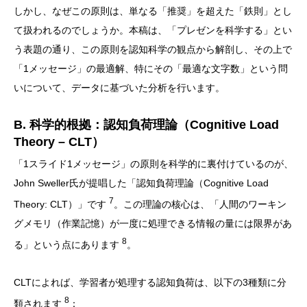
しかし、なぜこの原則は、単なる「推奨」を超えた「鉄則」とし
て扱われるのでしょうか。本稿は、「プレゼンを科学する」とい
う表題の通り、この原則を認知科学の観点から解剖し、その上で
「1メッセージ」の最適解、特にその「最適な文字数」という問
いについて、データに基づいた分析を行います。
B. 科学的根拠：認知負荷理論（Cognitive Load
Theory – CLT）
「1スライド1メッセージ」の原則を科学的に裏付けているのが、
John Sweller氏が提唱した「認知負荷理論（Cognitive Load
7
Theory: CLT）」です
。この理論の核心は、「人間のワーキン
グメモリ（作業記憶）が一度に処理できる情報の量には限界があ
8
る」という点にあります
。
CLTによれば、学習者が処理する認知負荷は、以下の3種類に分
8
類されます
：