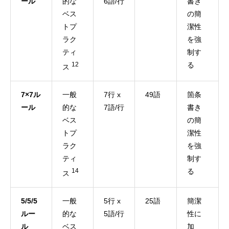
ール
的な
6語/行
書き
ベス
の簡
トプ
潔性
ラク
を強
ティ
制す
12
る
ス
7×7ル
一般
7行 x
49語
箇条
ール
的な
7語/行
書き
ベス
の簡
トプ
潔性
ラク
を強
ティ
制す
14
る
ス
5/5/5
一般
5行 x
25語
簡潔
ルー
的な
5語/行
性に
ル
ベス
加