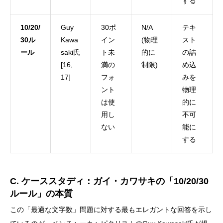
する
10/20/
Guy
30ポ
N/A
テキ
30ル
Kawa
イン
(物理
スト
ール
saki氏
ト未
的に
の詰
[16,
満の
制限)
め込
17]
フォ
みを
ント
物理
は使
的に
用し
不可
ない
能に
する
C. ケーススタディ：ガイ・カワサキの「10/20/30
ルール」の本質
この「最適な文字数」問題に対する最もエレガントな回答を示し