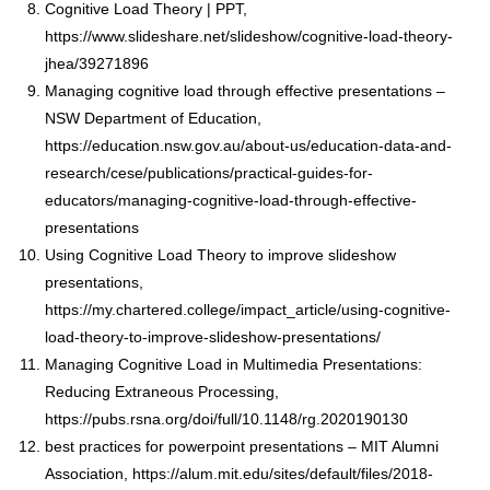
Cognitive Load Theory | PPT,
https://www.slideshare.net/slideshow/cognitive-load-theory-
jhea/39271896
Managing cognitive load through effective presentations –
NSW Department of Education,
https://education.nsw.gov.au/about-us/education-data-and-
research/cese/publications/practical-guides-for-
educators/managing-cognitive-load-through-effective-
presentations
Using Cognitive Load Theory to improve slideshow
presentations,
https://my.chartered.college/impact_article/using-cognitive-
load-theory-to-improve-slideshow-presentations/
Managing Cognitive Load in Multimedia Presentations:
Reducing Extraneous Processing,
https://pubs.rsna.org/doi/full/10.1148/rg.2020190130
best practices for powerpoint presentations – MIT Alumni
Association,
https://alum.mit.edu/sites/default/files/2018-