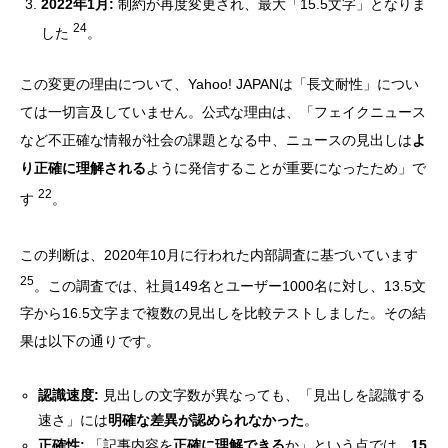
2022年1月:
制約が再度変更され、最大「15.5文字」となりま
24
した
。
この変更の理由について、Yahoo! JAPANは「長文耐性」につい
ては一切言及していません。公式な理由は、「フェイクニュース
など不正確な情報が社会の課題となる中、ニュースの見出しは
よ
り正確に理解される
ように発信することが重要になったため」で
22
す
。
この判断は、2020年10月に行われた内部調査に基づいています
25
。この調査では、社員149名とユーザー1000名に対し、13.5文
字から16.5文字まで複数の見出しを比較テストしました。その結
果は以下の通りです。
認識速度:
見出しの文字数が異なっても、「見出しを認識する
速さ」には
明確な差異が認められなかった
。
正確性:
「記事内容を
正確に理解できる
か」という点では、
15