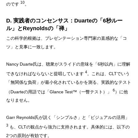
10
のです
。
D. 実践者のコンセンサス：Duarteの「6秒ルー
ル」とReynoldsの「禅」
この科学的根拠は、プレゼンテーション専門家の直感的な「コ
ツ」と見事に一致します。
Nancy Duarte氏は、聴衆がスライドの意味を「6秒以内」に理解
4
できなければならないと提唱しています
。これは、CLTでいう
「無関係な負荷」が最小化されているかを測る、実践的なテスト
6
（Duarteの用語では「Glance Test™（一瞥テスト）」
）に他
なりません。
Garr Reynolds氏が説く「シンプルさ」と「ビジュアルの活用」
3
も、CLTの観点から強力に支持されます。具体的には、以下の
2つの原則が有効です。