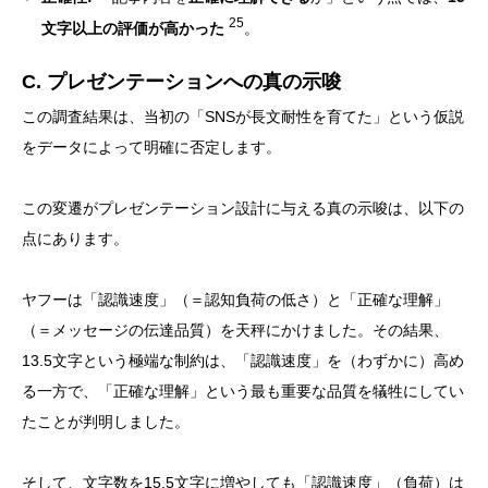
25
文字以上の評価が高かった
。
C. プレゼンテーションへの真の示唆
この調査結果は、当初の「SNSが長文耐性を育てた」という仮説
をデータによって明確に否定します。
この変遷がプレゼンテーション設計に与える真の示唆は、以下の
点にあります。
ヤフーは「認識速度」（＝認知負荷の低さ）と「正確な理解」
（＝メッセージの伝達品質）を天秤にかけました。その結果、
13.5文字という極端な制約は、「認識速度」を（わずかに）高め
る一方で、「正確な理解」という最も重要な品質を犠牲にしてい
たことが判明しました。
そして、文字数を15.5文字に増やしても「認識速度」（負荷）は