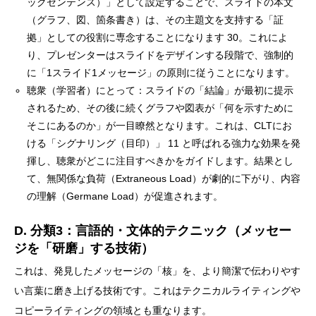
ックセンテンス）」として設定することで、スライドの本文
（グラフ、図、箇条書き）は、その主題文を支持する「証
拠」としての役割に専念することになります 30。これによ
り、プレゼンターはスライドをデザインする段階で、強制的
に「1スライド1メッセージ」の原則に従うことになります。
聴衆（学習者）にとって：スライドの「結論」が最初に提示
されるため、その後に続くグラフや図表が「何を示すために
そこにあるのか」が一目瞭然となります。これは、CLTにお
ける「シグナリング（目印）」 11 と呼ばれる強力な効果を発
揮し、聴衆がどこに注目すべきかをガイドします。結果とし
て、無関係な負荷（Extraneous Load）が劇的に下がり、内容
の理解（Germane Load）が促進されます。
D. 分類3：言語的・文体的テクニック（メッセー
ジを「研磨」する技術）
これは、発見したメッセージの「核」を、より簡潔で伝わりやす
い言葉に磨き上げる技術です。これはテクニカルライティングや
コピーライティングの領域とも重なります。