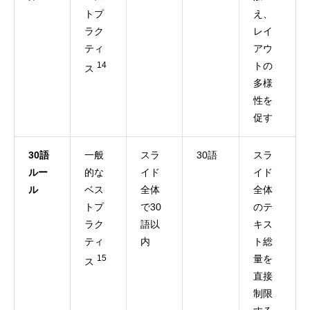
トプ
え、
ラク
レイ
ティ
アウ
14
トの
ス
多様
性を
促す
30語
一般
スラ
30語
スラ
ルー
的な
イド
イド
ル
ベス
全体
全体
トプ
で30
のテ
ラク
語以
キス
ティ
内
ト総
15
量を
ス
直接
制限