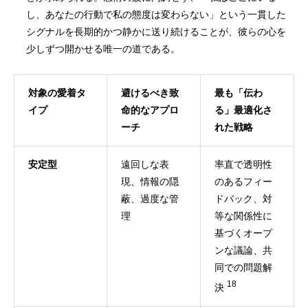
し、あなたの行動で私の態度は変わらない」という一貫した
シグナルを長期的かつ静かに送り続けることが、彼らの心を
少しずつ開かせる唯一の道である。
対象の愛着タ
避けるべき致
最も「伝わ
イプ
命的なアプロ
る」最適化さ
ーチ
れた戦略
安定型
遠回しな表
率直で透明性
現、情報の隠
のあるフィー
蔽、過度な管
ドバック、対
理
等な関係性に
基づくオープ
ンな議論、共
同での問題解
18
決