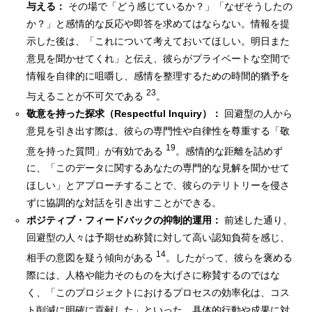
与える：
その場で「どう感じているか？」「なぜそうしたの
か？」と感情的な反応や即答を求めてはならない。情報を提
示した後は、「これについて考えておいてほしい。明日また
意見を聞かせてくれ」と伝え、彼らがプライベートな空間で
情報を自律的に咀嚼し、感情を整理するための時間的猶予を
23
与えることが不可欠である
。
敬意を持った探求（Respectful Inquiry）：
回避型の人から
意見を引き出す際は、彼らの専門性や自律性を尊重する「敬
19
意を持った質問」が有効である
。感情的な距離を詰めず
に、「このデータに関するあなたの専門的な見解を聞かせて
ほしい」とアプローチすることで、彼らのテリトリーを侵さ
ずに協調的な対話を引き出すことができる。
ポジティブ・フィードバックの抑制的運用：
前述した通り、
回避型の人々は予期せぬ称賛に対して高い認知負荷を感じ、
14
相手の意図を疑う傾向がある
。したがって、彼らを褒める
際には、人格や能力そのものを大げさに称賛するのではな
く、「このプロジェクトにおけるプロセスの効率化は、コス
ト削減に明確に貢献した」といった、具体的行動や成果に対