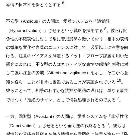
8
感情の恒常性を保とうとする
。
不安型（Anxious）の人間は、愛着システムを「過覚醒
8
（Hyperactivation）」させるという戦略を採用する
。彼らは関
係性の不確実性に対して常に警戒態勢を敷いており、相手の表情
の微細な変化や言葉のニュアンスに対して、必要以上に注意を向
ける。注意のバイアスを測定するドット・プローブ課題を用いた
研究によれば、不安型の人はネガティブな表情や感情的刺激に対
して強い注意の警戒（Attentional vigilance）を示し、そこから意
10
識を逸らすことが非常に困難であることが実証されている
。
彼らにとって、相手のわずかな沈黙や返信の遅れは、単なる事実
7
ではなく「拒絶のサイン」として情報処理されるのである
。
一方、回避型（Avoidant）の人間は、愛着システムを「非活性化
8
（Deactivation）」させるという全く逆の戦略をとる
。彼らは
感情的な苦痛や親密さを伴う情報から意図的に注意を逸らす「防