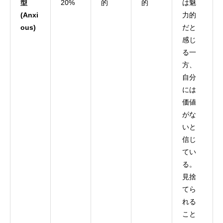
型
20%
的
的
は魅
(Anxi
力的
ous)
だと
感じ
る一
方、
自分
には
価値
がな
いと
信じ
てい
る。
見捨
てら
れる
こと