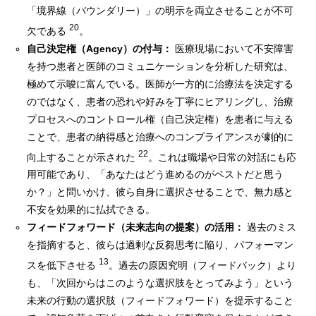
「境界線（バウンダリー）」の明示を両立させることが不可
20
欠である
。
自己決定権（Agency）の付与：
医療現場において不安障害
を持つ患者と医師のコミュニケーションを分析した研究は、
極めて示唆に富んでいる。医師が一方的に治療法を決定する
のではなく、患者の恐れや好みを丁寧にヒアリングし、治療
プロセスへのコントロール権（自己決定権）を患者に与える
ことで、患者の納得感と治療へのコンプライアンスが劇的に
22
向上することが示された
。これは職場や日常の対話にも応
用可能であり、「あなたはどう進めるのがベストだと思う
か？」と問いかけ、彼ら自身に選択させることで、無力感と
不安を効果的に払拭できる。
フィードフォワード（未来志向の提案）の活用：
過去のミス
を指摘すると、彼らは過剰な反芻思考に陥り、パフォーマン
13
スを低下させる
。過去の原因究明（フィードバック）より
も、「次回からはこのような選択肢をとってみよう」という
未来の行動の選択肢（フィードフォワード）を提示すること