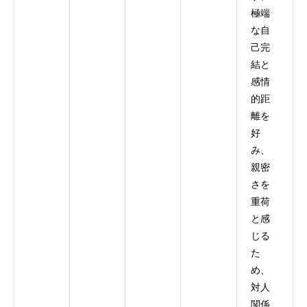
極端
な自
己完
結と
感情
的距
離を
好
み、
親密
さを
重荷
と感
じる
た
め、
対人
関係