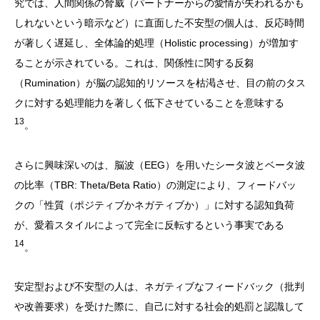
究では、人間関係の脅威（パートナーからの愛情が失われるかも
しれないという暗示など）に直面した不安型の個人は、反応時間
が著しく遅延し、全体論的処理（Holistic processing）が増加す
ることが示されている。これは、関係性に関する反芻
（Rumination）が脳の認知的リソースを枯渇させ、目の前のタス
クに対する処理能力を著しく低下させていることを意味する
13
。
さらに興味深いのは、脳波（EEG）を用いたシータ波とベータ波
の比率（TBR: Theta/Beta Ratio）の測定により、フィードバッ
クの「性質（ポジティブかネガティブか）」に対する認知負荷
が、愛着スタイルによって完全に反転するという事実である
14
。
安定型および不安型の人は、ネガティブなフィードバック（批判
や改善要求）を受けた際に、自己に対する社会的処罰と認識して