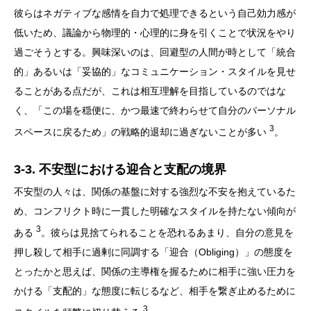
彼らはネガティブな感情を自力で処理できるという自己効力感が
低いため、議論から物理的・心理的に身を引くことで状況をやり
過ごそうとする。興味深いのは、回避型の人間が時として「統合
的」あるいは「妥協的」なコミュニケーション・スタイルを見せ
ることがある点だが、これは相互理解を目指しているのではな
く、「この場を穏便に、かつ最速で終わらせて自分のパーソナル
3
スペースに戻るため」の戦略的退却に過ぎないことが多い
。
3-3. 不安型における迎合と支配の境界
不安型の人々は、関係の基盤に対する強烈な不安を抱えているた
め、コンフリクト時に一貫した明確なスタイルを持たない傾向が
3
ある
。彼らは見捨てられることを恐れるあまり、自分の意見を
押し殺して相手に過剰に同調する「迎合（Obliging）」の態度を
とったかと思えば、関係の主導権を握るために相手に強い圧力を
かける「支配的」な態度に転じるなど、相手を繋ぎ止めるために
3