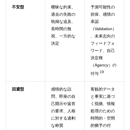
不安型
曖昧な約束、
予測可能性の
過去の失敗の
担保、感情の
執拗な追及、
承認
長時間の無
（Validation）
視、一方的な
、未来志向の
決定
フィードフォ
ワード、自己
決定権
（Agency）の
19
付与
回避型
感情的な詰
客観的データ
問、即座の自
と事実に基づ
己開示や返答
く指摘、情報
の要求、人格
処理のための
に対する過剰
時間的・空間
な称賛
的猶予の付