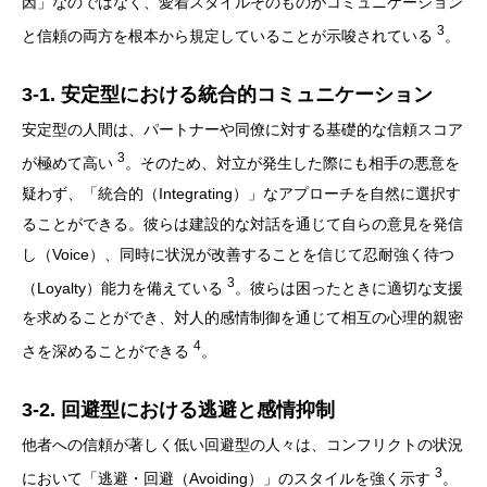
因」なのではなく、愛着スタイルそのものがコミュニケーション
3
と信頼の両方を根本から規定していることが示唆されている
。
3-1. 安定型における統合的コミュニケーション
安定型の人間は、パートナーや同僚に対する基礎的な信頼スコア
3
が極めて高い
。そのため、対立が発生した際にも相手の悪意を
疑わず、「統合的（Integrating）」なアプローチを自然に選択す
ることができる。彼らは建設的な対話を通じて自らの意見を発信
し（Voice）、同時に状況が改善することを信じて忍耐強く待つ
3
（Loyalty）能力を備えている
。彼らは困ったときに適切な支援
を求めることができ、対人的感情制御を通じて相互の心理的親密
4
さを深めることができる
。
3-2. 回避型における逃避と感情抑制
他者への信頼が著しく低い回避型の人々は、コンフリクトの状況
3
において「逃避・回避（Avoiding）」のスタイルを強く示す
。