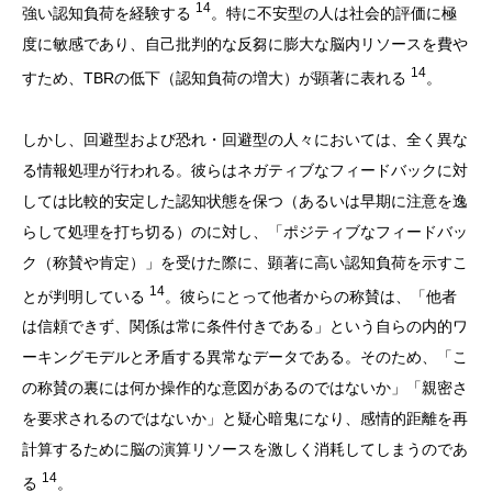
14
強い認知負荷を経験する
。特に不安型の人は社会的評価に極
度に敏感であり、自己批判的な反芻に膨大な脳内リソースを費や
14
すため、TBRの低下（認知負荷の増大）が顕著に表れる
。
しかし、回避型および恐れ・回避型の人々においては、全く異な
る情報処理が行われる。彼らはネガティブなフィードバックに対
しては比較的安定した認知状態を保つ（あるいは早期に注意を逸
らして処理を打ち切る）のに対し、「ポジティブなフィードバッ
ク（称賛や肯定）」を受けた際に、顕著に高い認知負荷を示すこ
14
とが判明している
。彼らにとって他者からの称賛は、「他者
は信頼できず、関係は常に条件付きである」という自らの内的ワ
ーキングモデルと矛盾する異常なデータである。そのため、「こ
の称賛の裏には何か操作的な意図があるのではないか」「親密さ
を要求されるのではないか」と疑心暗鬼になり、感情的距離を再
計算するために脳の演算リソースを激しく消耗してしまうのであ
14
る
。