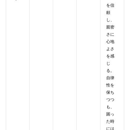
を信
頼
し、
親密
さに
心地
よさ
を感
じ
る。
自律
性を
保ち
つつ
も、
困っ
た時
には