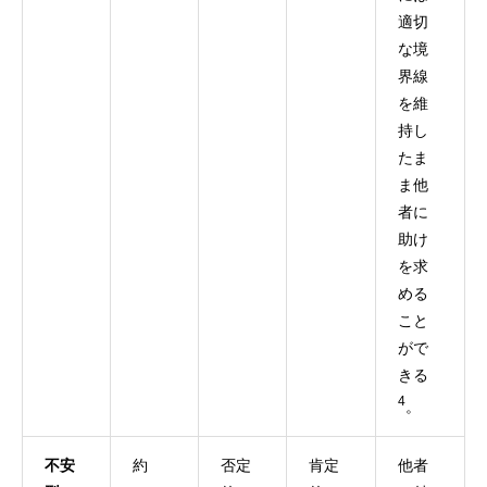
適切
な境
界線
を維
持し
たま
ま他
者に
助け
を求
める
こと
がで
きる
4
。
不安
約
否定
肯定
他者