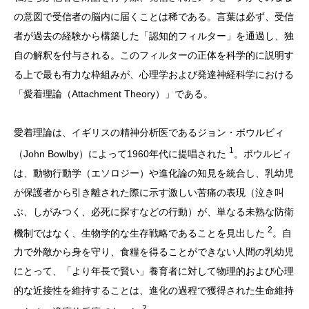
の意図で受信者の脳内に届くことは稀である。言葉は必ず、受信
者が過去の経験から構築した「認知的フィルター」を通過し、独
自の解釈を付与される。このフィルターの正体を科学的に説明す
る上で最も有力な枠組みが、心理学および発達神経科学における
「愛着理論（Attachment Theory）」である。
愛着理論は、イギリスの精神分析医であるジョン・ボウルビィ
1
（John Bowlby）によって1960年代に提唱された
。ボウルビィ
は、動物行動学（エソロジー）や進化論の知見を統合し、乳幼児
が保護者から引き離された際に示す激しい苦痛の表現（泣き叫
ぶ、しがみつく、必死に探すなどの行動）が、単なる未熟な防衛
2
機制ではなく、生物学的な生存戦略であることを見出した
。自
力で外敵から身を守り、食糧を得ることができない人間の乳幼児
にとって、「より年長で賢い」養育者に対して物理的および心理
的な近接性を維持することは、進化の過程で獲得された生命維持
2