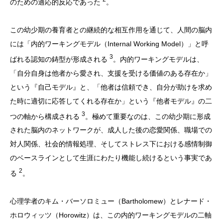
のための適応的反応であった
。
この幼少期の養育者との継続的な相互作用を通じて、人間の脳内
には「内的ワーキングモデル（Internal Working Model）」と呼
3
ばれる認知の鋳型が形成される
。内的ワーキングモデルは、
「自分自身は他者から愛され、支援を受ける価値のある存在か」
という『自己モデル』と、「他者は信頼でき、自分が助けを求め
た時に適切に応答してくれる存在か」という『他者モデル』の二
3
つの軸から構成される
。極めて重要なのは、この幼少期に形成
された脳内のネットワークが、成人した後の恋愛関係、職場での
対人関係、社会的情報処理、そしてストレス下における感情制御
のベースラインとして生涯にわたり機能し続けるという事実であ
2
る
。
心理学者のキム・バーソロミュー（Bartholomew）とレナード・
ホロウィッツ（Horowitz）は、この内的ワーキングモデルの二軸