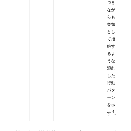
づき
なが
らも
突如
とし
て拒
絶す
るよ
うな
混乱
した
行動
パタ
ーン
を示
4
す
。