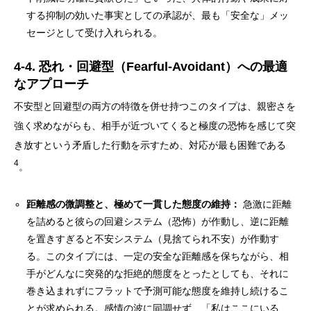
する抑制の効いた事実としての承認が、最も「安全な」メッ
セージとして受け入れられる。
4-4. 恐れ・回避型（Fearful-Avoidant）への最適
なアプローチ
不安型と回避型の両方の特徴を併せ持つこのタイプは、親密さを
強く求めながらも、相手が近づいてくると極度の恐怖を感じて突
き放すという矛盾した行動を示すため、対応が最も困難である
4
。
距離感の微調整と、極めて一貫した態度の維持：
急激に距離
を詰めると彼らの回避システム（恐怖）が作動し、逆に距離
を置きすぎると不安システム（見捨てられ不安）が作動す
る。このタイプには、一定の安全な距離感を保ちながら、相
手がどんなに突発的な拒絶的態度をとったとしても、それに
巻き込まれずにフラットで予測可能な態度を維持し続けるこ
とが求められる。感情の波に同調せず、「私はここにいる