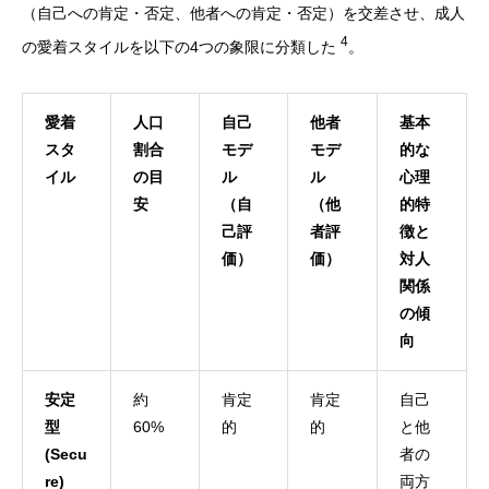
（自己への肯定・否定、他者への肯定・否定）を交差させ、成人
4
の愛着スタイルを以下の4つの象限に分類した
。
愛着
人口
自己
他者
基本
スタ
割合
モデ
モデ
的な
イル
の目
ル
ル
心理
安
（自
（他
的特
己評
者評
徴と
価）
価）
対人
関係
の傾
向
安定
約
肯定
肯定
自己
型
60%
的
的
と他
(Secu
者の
re)
両方