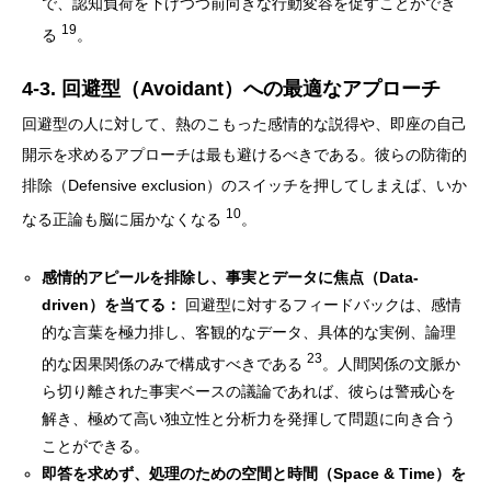
で、認知負荷を下げつつ前向きな行動変容を促すことができ
19
る
。
4-3. 回避型（Avoidant）への最適なアプローチ
回避型の人に対して、熱のこもった感情的な説得や、即座の自己
開示を求めるアプローチは最も避けるべきである。彼らの防衛的
排除（Defensive exclusion）のスイッチを押してしまえば、いか
10
なる正論も脳に届かなくなる
。
感情的アピールを排除し、事実とデータに焦点（Data-
driven）を当てる：
回避型に対するフィードバックは、感情
的な言葉を極力排し、客観的なデータ、具体的な実例、論理
23
的な因果関係のみで構成すべきである
。人間関係の文脈か
ら切り離された事実ベースの議論であれば、彼らは警戒心を
解き、極めて高い独立性と分析力を発揮して問題に向き合う
ことができる。
即答を求めず、処理のための空間と時間（Space & Time）を