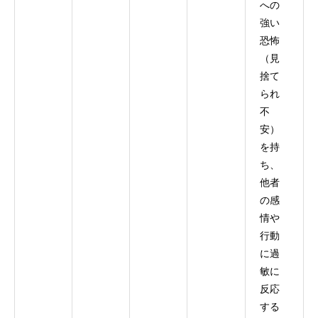
への
強い
恐怖
（見
捨て
られ
不
安）
を持
ち、
他者
の感
情や
行動
に過
敏に
反応
する