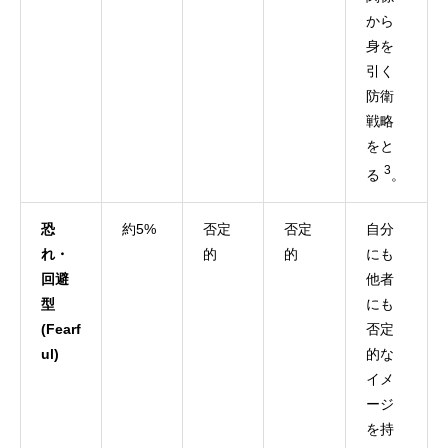
から
身を
引く
防衛
戦略
をと
3
る
。
恐
約5%
否定
否定
自分
れ・
的
的
にも
回避
他者
型
にも
(Fearf
否定
ul)
的な
イメ
ージ
を持