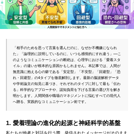
「相手のためを思って言葉を選んだのに、なぜか不機嫌になられ
た」「論理的に説明しているのに、いつも感情的にすれ違う」――こ
のようなコミュニケーションの断絶は、心理学における「愛着スタ
イル」の違いが根本的な原因かもしれません。本記事では、人間が
無意識に抱える心の癖である「安定型」「不安型」「回避型」「恐
れ・回避型」の4タイプを徹底解剖します。最新の脳波解析データ
や学術論文の知見に基づき、それぞれのタイプに対して最も「伝わ
る」科学的なアプローチや、認知負荷を下げる言葉の選び方を解き
明かします。人間関係や職場のマネジメントに悩むすべての現代人
へ贈る、実践的なコミュニケーション術です。
1. 愛着理論の進化的起源と神経科学的基盤
私たちが他者と対話を行う際、発信されたメッセージがそのまま