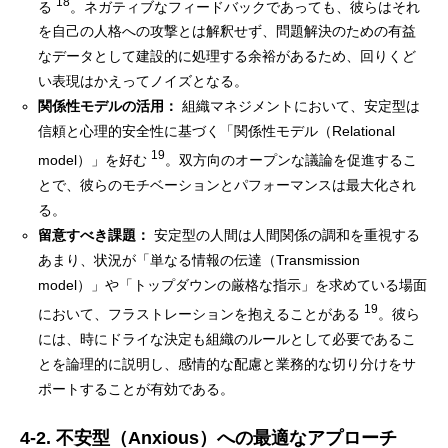
18
る
。ネガティブなフィードバックであっても、彼らはそれ
を自己の人格への攻撃とは解釈せず、問題解決のための有益
なデータとして建設的に処理する余裕があるため、回りくど
い表現はかえってノイズとなる。
関係性モデルの活用：
組織マネジメントにおいて、安定型は
信頼と心理的安全性に基づく「関係性モデル（Relational
19
model）」を好む
。双方向のオープンな議論を促進するこ
とで、彼らのモチベーションとパフォーマンスは最大化され
る。
留意すべき課題：
安定型の人間は人間関係の調和を重視する
あまり、状況が「単なる情報の伝達（Transmission
model）」や「トップダウンの厳格な指示」を求めている場面
19
において、フラストレーションを抱えることがある
。彼ら
には、時にドライな決定も組織のルールとして必要であるこ
とを論理的に説明し、感情的な配慮と業務的な切り分けをサ
ポートすることが有効である。
4-2. 不安型（Anxious）への最適なアプローチ