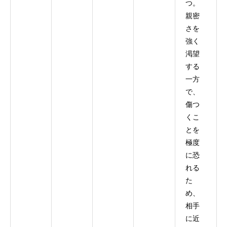
つ。
親密
さを
強く
渇望
する
一方
で、
傷つ
くこ
とを
極度
に恐
れる
た
め、
相手
に近