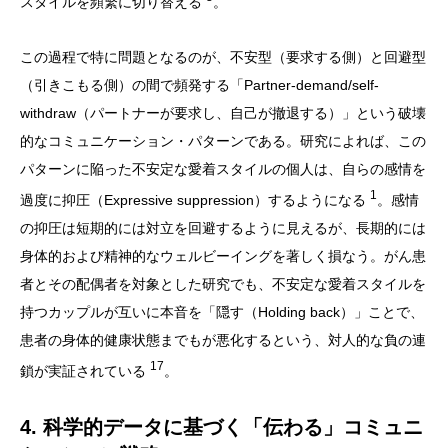
スタイルを頻繁に切り替える
。
この過程で特に問題となるのが、不安型（要求する側）と回避型
（引きこもる側）の間で頻発する「Partner-demand/self-
withdraw（パートナーが要求し、自己が撤退する）」という破壊
的なコミュニケーション・パターンである。研究によれば、この
パターンに陥った不安定な愛着スタイルの個人は、自らの感情を
1
過度に抑圧（Expressive suppression）するようになる
。感情
の抑圧は短期的には対立を回避するように見えるが、長期的には
身体的および精神的なウェルビーイングを著しく損なう。がん患
者とその配偶者を対象とした研究でも、不安定な愛着スタイルを
持つカップルが互いに本音を「隠す（Holding back）」ことで、
患者の身体的健康状態までもが悪化するという、対人的な負の連
17
鎖が実証されている
。
4. 科学的データに基づく「伝わる」コミュニ