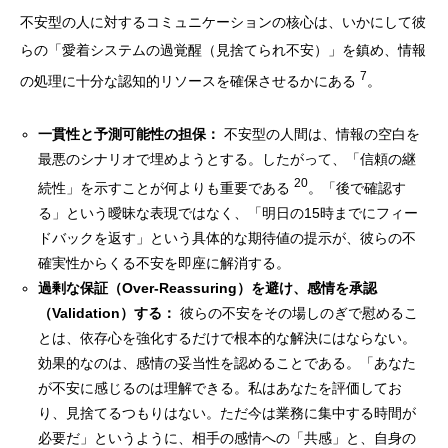
不安型の人に対するコミュニケーションの核心は、いかにして彼
らの「愛着システムの過覚醒（見捨てられ不安）」を鎮め、情報
7
の処理に十分な認知的リソースを確保させるかにある
。
一貫性と予測可能性の担保：
不安型の人間は、情報の空白を
最悪のシナリオで埋めようとする。したがって、「信頼の継
20
続性」を示すことが何よりも重要である
。「後で確認す
る」という曖昧な表現ではなく、「明日の15時までにフィー
ドバックを返す」という具体的な期待値の提示が、彼らの不
確実性からくる不安を即座に解消する。
過剰な保証（Over-Reassuring）を避け、感情を承認
（Validation）する：
彼らの不安をその場しのぎで慰めるこ
とは、依存心を強化するだけで根本的な解決にはならない。
効果的なのは、感情の妥当性を認めることである。「あなた
が不安に感じるのは理解できる。私はあなたを評価してお
り、見捨てるつもりはない。ただ今は業務に集中する時間が
必要だ」というように、相手の感情への「共感」と、自身の