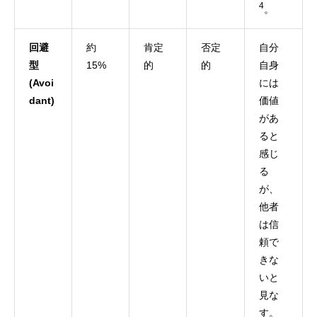
4
。
回避
約
肯定
否定
自分
型
15%
的
的
自身
(Avoi
には
dant)
価値
があ
ると
感じ
る
が、
他者
は信
頼で
きな
いと
見な
す。