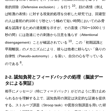
10
衛的排除（Defensive exclusion）」を行う
。顔の表情（例え
ば軽蔑の表情）に対する視覚的処理を分析した研究では、回避型
の人は最初の約100ミリ秒という極めて短い時間においてのみ脅
威を認識するための過覚醒を示すが、その直後（750〜1000ミリ
秒の間）には急速にその刺激から注意を逸らす（Attentional
10
disengagement）ことが確認されている
。この「初期認識と
早期離脱」のメカニズムにより、彼らは他者に頼らない「偽りの
自律性（Pseudo-autonomy）」を装い、自分の心を守っている
8
のである
。
2-2. 認知負荷とフィードバックの処理（脳波デー
タによる実証）
相手にメッセージ（特にフィードバック）がどのように受け止め
られるかを理解する上で、認知負荷の測定は決定的な証拠を提供
する。ストループ課題（Stroop task）や図形分類課題を用いた研