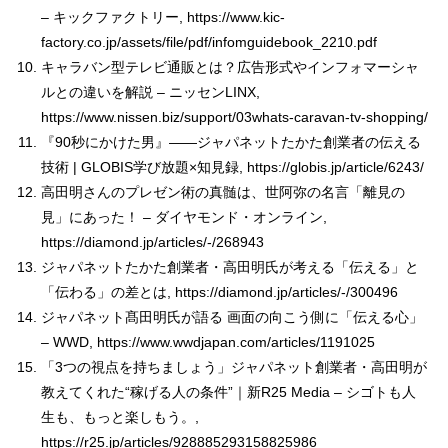
– キックファクトリー, https://www.kic-
factory.co.jp/assets/file/pdf/infomguidebook_2210.pdf
キャラバン型テレビ通販とは？広告形式やインフォマーシャ
ルとの違いを解説 – ニッセンLINX,
https://www.nissen.biz/support/03whats-caravan-tv-shopping/
『90秒にかけた男』――ジャパネットたかた創業者の伝える
技術 | GLOBIS学び放題×知見録, https://globis.jp/article/6243/
高田明さんのプレゼン術の真髄は、世阿弥の名言「離見の
見」にあった！ – ダイヤモンド・オンライン,
https://diamond.jp/articles/-/268943
ジャパネットたかた創業者・高田明氏が考える「伝える」と
「伝わる」の差とは, https://diamond.jp/articles/-/300496
ジャパネット髙田明氏が語る 画面の向こう側に「伝える心」
– WWD, https://www.wwdjapan.com/articles/1191025
「3つの視点を持ちましょう」ジャパネット創業者・高田明が
教えてくれた“稼げる人の条件”｜新R25 Media – シゴトも人
生も、もっと楽しもう。,
https://r25.jp/articles/928885293158825986