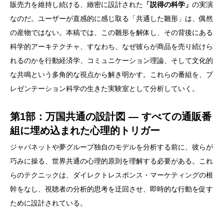
販売力を維持し続ける、緻密に設計された
「説得の科学」
の実演
なのだ。ユーザーが直感的に感じ取る「共通した雛形」は、偶然
の産物ではない。本稿では、この雛形を解体し、その背後にある
科学的アーキテクチャ、すなわち、なぜ彼らが商品を売り続けら
れるのかを行動経済学、コミュニケーション理論、そして文化的
な共鳴という多角的な視点から解き明かす。これらの番組を、プ
レゼンテーション科学の生きた実験室として分析していく。
第1部：万国共通の設計図 ― すべての通販番
組に埋め込まれた心理的トリガー
ジャパネットや夢グループ独自のモデルを分析する前に、彼らが
巧みに操る、世界共通の心理的原則を理解する必要がある。これ
らのテクニックは、ダイレクトレスポンス・マーケティングの根
幹をなし、視聴者の分析的思考を迂回させ、即時的な行動を促す
ために設計されている。