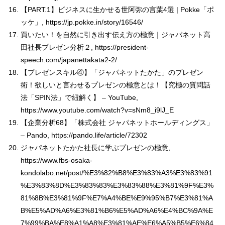
【PART.1】ビジネスに生かせる世阿弥の言葉4選 | Pokke「ポ
ッケ」, https://jp.pokke.in/story/16546/
買いたい！を自然に引き出す伝え方の極意｜ジャパネット高
田社長プレゼン分析２, https://president-
speech.com/japanettakata2-2/
【プレゼンスキル④】「ジャパネットたかた」のプレゼン
術！欲しいと言わせるプレゼンの極意とは！【究極の質問話
法「SPIN法」で紐解く】 – YouTube,
https://www.youtube.com/watch?v=sNm8_i9lJ_E
【企業分析68】「株式会社 ジャパネットホールディングス」
– Pando, https://pando.life/article/72302
ジャパネットたかた社長に学ぶプレゼンの極意,
https://www.fbs-osaka-
kondolabo.net/post/%E3%82%B8%E3%83%A3%E3%83%91
%E3%83%8D%E3%83%83%E3%83%88%E3%81%9F%E3%
81%8B%E3%81%9F%E7%A4%BE%E9%95%B7%E3%81%A
B%E5%AD%A6%E3%81%B6%E5%AD%A6%E4%BC%9A%E
7%99%BA%E8%A1%A8%E3%81%AE%E6%A5%B5%E6%84