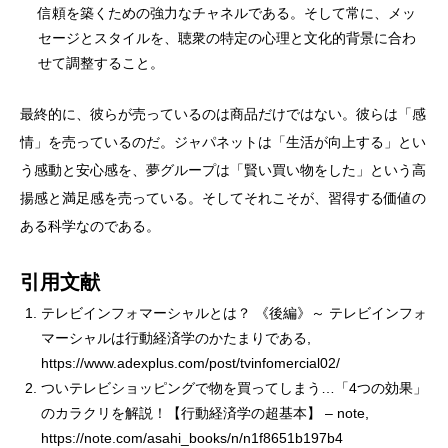
信頼を築くための強力なチャネルである。そして常に、メッ
セージとスタイルを、聴衆の特定の心理と文化的背景に合わ
せて調整すること。
最終的に、彼らが売っているのは商品だけではない。彼らは「感
情」を売っているのだ。ジャパネットは「生活が向上する」とい
う感動と安心感を、夢グループは「賢い買い物をした」という高
揚感と満足感を売っている。そしてそれこそが、習得する価値の
ある科学なのである。
引用文献
テレビインフォマーシャルとは？ 《後編》～ テレビインフォ
マーシャルは行動経済学のかたまりである,
https://www.adexplus.com/post/tvinfomercial02/
ついテレビショッピングで物を買ってしまう…「4つの効果」
のカラクリを解説！【行動経済学の超基本】 – note,
https://note.com/asahi_books/n/n1f8651b197b4