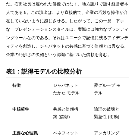
だ。石田社長は雇われた俳優ではなく、地方訛りで話す経営者本
人である 5。この演出は、より直接的で、企業の巧妙な操作が介
在していないように感じさせる。したがって、この一見「下手
な」プレゼンテーションスタイルは、実際には強力なブランディ
ングツールなのである。それはユニークで記憶に残るアイデンテ
ィティを創造し、ジャパネットの共感に基づく信頼とは異なる、
企業の巧妙さの欠如という認識に基づいた信頼を育む。
表1：説得モデルの比較分析
特徴
ジャパネット
夢グループ モ
たかた モデル
デル
中核哲学
共感と信頼構
論理の破壊と
築 (信頼)
緊急性 (衝動)
主要な心理戦
ベネフィット
アンカリング