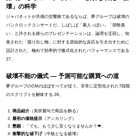
壊」の科学
ジャパネットが共感の交響曲であるならば、夢グループは破壊の
パンクロックコンサートだ。しばしば「素人っぽい」「胡散臭
い」と評される彼らのプレゼンテーションは、論理を迂回し、知
覚された「掘り出し物」に対する原始的な反応を引き出すために
設計された、極めて効率的で儀式化されたパフォーマンスである
27。
破壊不能の儀式 ― 予測可能な購買への道
夢グループのCMのほぼすべてが従う、非常に定型化された7段階
のスクリプトを解体する 28。
商品紹介
（美辞麗句で商品を飾る）
最初の価格提示
（アンカリング）
懇願
：「でも、もう少し安くなりませんか？❤」
衝撃的な値下げ
（中核となる破壊）