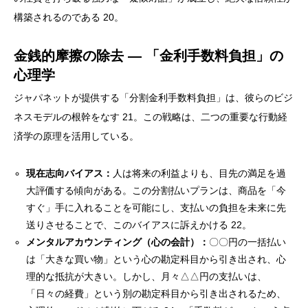
構築されるのである 20。
金銭的摩擦の除去 ― 「金利手数料負担」の
心理学
ジャパネットが提供する「分割金利手数料負担」は、彼らのビジ
ネスモデルの根幹をなす 21。この戦略は、二つの重要な行動経
済学の原理を活用している。
現在志向バイアス：
人は将来の利益よりも、目先の満足を過
大評価する傾向がある。この分割払いプランは、商品を「今
すぐ」手に入れることを可能にし、支払いの負担を未来に先
送りさせることで、このバイアスに訴えかける 22。
メンタルアカウンティング（心の会計）：
〇〇円の一括払い
は「大きな買い物」という心の勘定科目から引き出され、心
理的な抵抗が大きい。しかし、月々△△円の支払いは、
「日々の経費」という別の勘定科目から引き出されるため、