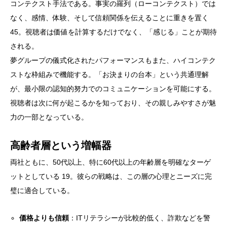
コンテクスト手法である。事実の羅列（ローコンテクスト）では
なく、感情、体験、そして信頼関係を伝えることに重きを置く
45。視聴者は価値を計算するだけでなく、「感じる」ことが期待
される。
夢グループの儀式化されたパフォーマンスもまた、ハイコンテク
ストな枠組みで機能する。「お決まりの台本」という共通理解
が、最小限の認知的努力でのコミュニケーションを可能にする。
視聴者は次に何が起こるかを知っており、その親しみやすさが魅
力の一部となっている。
高齢者層という増幅器
両社ともに、50代以上、特に60代以上の年齢層を明確なターゲ
ットとしている 19。彼らの戦略は、この層の心理とニーズに完
璧に適合している。
価格よりも信頼
：ITリテラシーが比較的低く、詐欺などを警