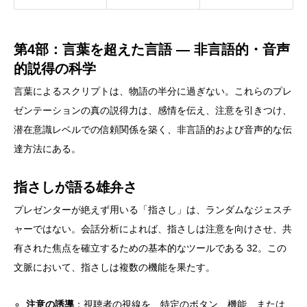
第4部：言葉を超えた言語 ― 非言語的・音声
的説得の科学
言葉によるスクリプトは、物語の半分に過ぎない。これらのプレ
ゼンテーションの真の説得力は、感情を伝え、注意を引きつけ、
潜在意識レベルでの信頼関係を築く、非言語的および音声的な伝
達方法にある。
指さしが語る雄弁さ
プレゼンターが絶えず用いる「指さし」は、ランダムなジェスチ
ャーではない。会話分析によれば、指さしは注意を向けさせ、共
有された焦点を確立するための基本的なツールである 32。この
文脈において、指さしは複数の機能を果たす。
注意の誘導
：視聴者の視線を、特定のボタン、機能、または