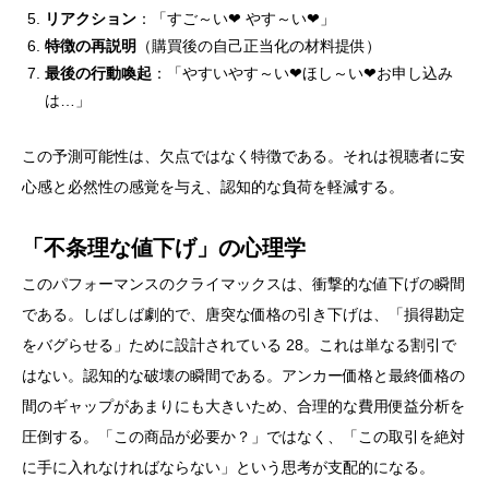
リアクション
：「すご～い❤ やす～い❤」
特徴の再説明
（購買後の自己正当化の材料提供）
最後の行動喚起
：「やすいやす～い❤ほし～い❤お申し込み
は…」
この予測可能性は、欠点ではなく特徴である。それは視聴者に安
心感と必然性の感覚を与え、認知的な負荷を軽減する。
「不条理な値下げ」の心理学
このパフォーマンスのクライマックスは、衝撃的な値下げの瞬間
である。しばしば劇的で、唐突な価格の引き下げは、「損得勘定
をバグらせる」ために設計されている 28。これは単なる割引で
はない。認知的な破壊の瞬間である。アンカー価格と最終価格の
間のギャップがあまりにも大きいため、合理的な費用便益分析を
圧倒する。「この商品が必要か？」ではなく、「この取引を絶対
に手に入れなければならない」という思考が支配的になる。