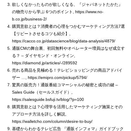
欲しくなかったものが欲しくなる、『ジャパネットたかた』
の物売りから学ぶ 6つのポイント, https://www.no-
b.co.jp/business-2/
購買意欲とは？消費者の心理をつかむマーケティング方法7選
【リピートさせるコツも紹介】,
https://cacco.co.jp/datascience/blog/data-analysis/4879/
通販CMの舞台裏、初回無料やオペレーター増員はなぜ成立す
る？ – ダイヤモンド・オンライン,
https://diamond.jp/articles/-/289592
売れる商品を見極める！テレビショッピングの商品アドバイ
ザー …, https://emipro.com/pickup/5794/
驚異の販売力！通販番組コマーシャルの秘密と成功の鍵 –
Sales Guide（セールスガイド）,
https://salesguide.bsfuji.tv/blog/?p=100
購買意欲とは？心理学を活用したマーケティング施策とその
アプローチ方法を詳しく解説,
https://walletcho.com/column/desire-to-buy/
基礎からわかるテレビ広告 『通販インフォマ』ガイドブック