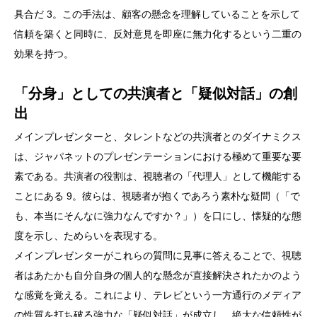
具合だ 3。この手法は、顧客の懸念を理解していることを示して
信頼を築くと同時に、反対意見を即座に無力化するという二重の
効果を持つ。
「分身」としての共演者と「疑似対話」の創
出
メインプレゼンターと、タレントなどの共演者とのダイナミクス
は、ジャパネットのプレゼンテーションにおける極めて重要な要
素である。共演者の役割は、視聴者の「代理人」として機能する
ことにある 9。彼らは、視聴者が抱くであろう素朴な疑問（「で
も、本当にそんなに強力なんですか？」）を口にし、懐疑的な態
度を示し、ためらいを表現する。
メインプレゼンターがこれらの質問に見事に答えることで、視聴
者はあたかも自分自身の個人的な懸念が直接解決されたかのよう
な感覚を覚える。これにより、テレビという一方通行のメディア
の性質を打ち破る強力な「疑似対話」が成立し、絶大な信頼性が