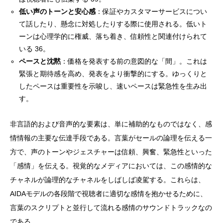
低い声のトーンと安心感
：保証やカスタマーサービスについ
て話したり、懸念に対処したりする際に使用される。低いト
ーンは心理学的に権威、落ち着き、信頼性と関連付けられて
いる 36。
ペースと沈黙
：価格を発表する前の意図的な「間」。これは
緊張と期待感を高め、発表をより衝撃的にする。ゆっくりと
したペースは重要性を示唆し、速いペースは緊急性を生み出
す。
非言語的および音声的な要素は、単に補助的なものではなく、感
情情報の主要な伝達手段である。言葉がセールの論理を伝える一
方で、声のトーンやジェスチャーは信頼、興奮、緊急性といった
「感情」を伝える。視覚的なメディアにおいては、この感情的な
チャネルが論理的なチャネルをしばしば凌駕する。これらは、
AIDAモデルの各段階で視聴者に適切な感情を抱かせるために、
言葉のスクリプトと並行して流れる感情のサウンドトラックなの
である。