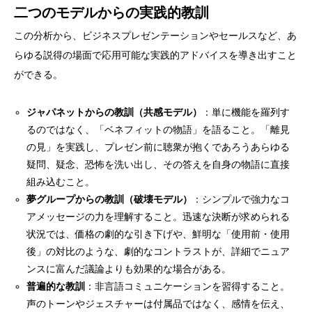
二つのモデルからの実践的教訓
この分析から、ビジネスプレゼンテーションやセールスなど、あ
らゆる説得の場面で応用可能な実践的アドバイスを導き出すこと
ができる。
ジャパネットからの教訓（共感モデル）
：単に機能を羅列す
るのではなく、「ベネフィットの物語」を語ること。「離見
の見」を実践し、プレゼン前に聴衆が抱くであろうあらゆる
疑問、疑念、恐怖を洗い出し、その答えを自身の物語に直接
組み込むこと。
夢グループからの教訓（破壊モデル）
：シンプルで強力なコ
アメッセージの力を理解すること。迅速な決断が求められる
状況では、価格の劇的な引き下げや、鮮明な「使用前・使用
後」の対比のような、劇的なコントラストが、詳細でニュア
ンスに富んだ議論よりも効果的な場合がある。
普遍的な教訓
：非言語コミュニケーションを習得すること。
声のトーンやジェスチャーは付属品ではなく、感情を伝え、