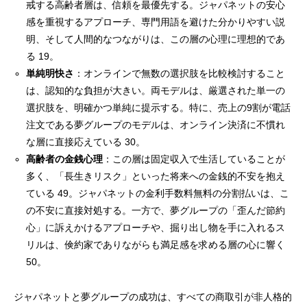
戒する高齢者層は、信頼を最優先する。ジャパネットの安心
感を重視するアプローチ、専門用語を避けた分かりやすい説
明、そして人間的なつながりは、この層の心理に理想的であ
る 19。
単純明快さ
：オンラインで無数の選択肢を比較検討すること
は、認知的な負担が大きい。両モデルは、厳選された単一の
選択肢を、明確かつ単純に提示する。特に、売上の9割が電話
注文である夢グループのモデルは、オンライン決済に不慣れ
な層に直接応えている 30。
高齢者の金銭心理
：この層は固定収入で生活していることが
多く、「長生きリスク」といった将来への金銭的不安を抱え
ている 49。ジャパネットの金利手数料無料の分割払いは、こ
の不安に直接対処する。一方で、夢グループの「歪んだ節約
心」に訴えかけるアプローチや、掘り出し物を手に入れるス
リルは、倹約家でありながらも満足感を求める層の心に響く
50。
ジャパネットと夢グループの成功は、すべての商取引が非人格的