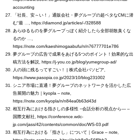
accounting
「社長、安～い！」通販会社・夢グループの超ベタなCMに潜
む“最 …, https://diamond.jp/articles/-/328588
あらゆるものを夢グループっぽく紹介したら全部胡散臭くな
るのか …,
https://note.com/kaeshimogaabufu/n/n76777701e786
夢グループの広告で成果をあげる5つのポイント！効果的な出
稿方法を解説, https://j-you.co.jp/blog/yumegroup-ad/
人の頭に残るってすごい！ | 株式会社パソピア,
https://www.pasopia.co.jp/2023/10/blog231002
シニア市場に直通！夢グループのネットワークを活かした広
告展開の魅力｜kyopla – note,
https://note.com/kyopla/n/n84ea0b63d43d
相互行為における指さしの多様性 −会話分析の視点から— –
国際文献社, https://conference.wdc-
jp.com/jass/42/contents/common/doc/WS-03.pdf
相互行為における「指さし」について｜Grace – note,