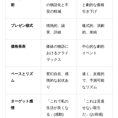
術
の物語化と不
と劇的な価格
安の軽減
引き下げ
プレゼン様式
情熱的、誠
儀式的、演劇
実、詳細
的、単純
価格発表
価値の物語に
中心的な劇的
おけるクライ
イベント
マックス
ペースとリズ
変幻自在、感
速く、反復的
ム
情的な起伏あ
で、予測可能
り
なリズム
ターゲット感
「これで私の
「これは見逃
情
生活が良くな
せない取引
る」(感動)
だ」(お得感)