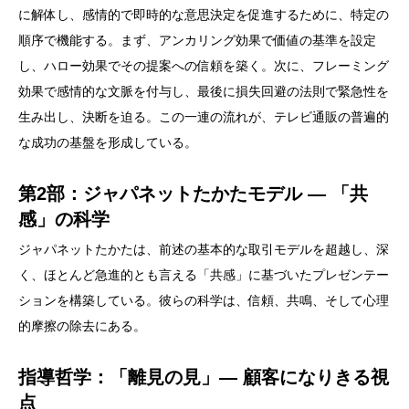
に解体し、感情的で即時的な意思決定を促進するために、特定の
順序で機能する。まず、アンカリング効果で価値の基準を設定
し、ハロー効果でその提案への信頼を築く。次に、フレーミング
効果で感情的な文脈を付与し、最後に損失回避の法則で緊急性を
生み出し、決断を迫る。この一連の流れが、テレビ通販の普遍的
な成功の基盤を形成している。
第2部：ジャパネットたかたモデル ― 「共
感」の科学
ジャパネットたかたは、前述の基本的な取引モデルを超越し、深
く、ほとんど急進的とも言える「共感」に基づいたプレゼンテー
ションを構築している。彼らの科学は、信頼、共鳴、そして心理
的摩擦の除去にある。
指導哲学：「離見の見」― 顧客になりきる視
点