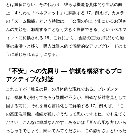
とは滅多にない。その代わり、彼らは機能を具体的な生活の向
上、すなわち「ベネフィット」に翻訳する 17。例えば、カメラ
の「ズーム機能」という特徴は、「公園の向こう側にいるお孫さ
んの笑顔を、邪魔することなく大きく撮影できる」というベネフ
ィットに変換される 19。これにより、会話の主役は商品から顧
客の生活へと移り、購入は個人的で感情的なアップグレードのよ
うに感じられるようになる。
「不安」への先回り ― 信頼を構築するプロ
アクティブな対話
これこそが「離見の見」の具体的な現れである。プレゼンター
は、視聴者が抱くであろう疑問や不安が、明確な反対意見として
固まる前に、それを自ら言語化して解消する 17。例えば、「こ
の高圧洗浄機、接続が難しそうだって思いますよね。でも見てく
ださい、こんなに簡単なんです」あるいは「音が心配な方もいら
っしゃるでしょう。聞いてみてください、この静かさ」といった