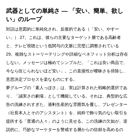
武器としての単純さ ― 「安い、簡単、欲し
い」のループ
対話は意図的に単純化され、反復的である（「安い、やすー
い」） 27。これは、彼らの主要なターゲット層である高齢者
と、テレビ視聴という低関与の文脈に完璧に調整されている
29。複雑なストーリーテリングや詳細なベネフィット分析は存在
しない。メッセージは極めてシンプルだ。「これは良い商品で、
今なら信じられないほど安い」。この直接性が曖昧さを排除し、
意思決定プロセスを楽なものにする。
夢グループの「素人っぽさ」は、実は計算された戦略的選択であ
り、「誠実さの劇場」として機能している。それは、典型的な広
告の洗練されすぎた、過剰生産的な雰囲気を覆し、プレゼンター
（社長本人とそのアシスタント）を、純粋で飾り気のない取引を
提供する「普通の人々」のように見せる。この洗練の欠如が、逆
説的に、巧妙なマーケターを警戒する層からの信頼を高めるの