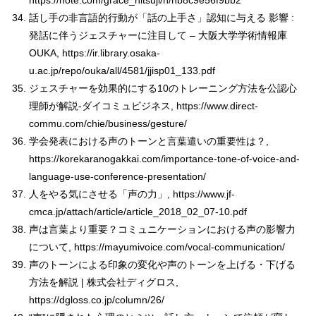
https://note.com/grace_hitsuji/n/nb8c9e56f9bb2
話し手の非言語的行動が「話の上手さ」認知に与える 影響 :
発話に伴うジェスチャーに注目して – 大阪大学学術情報庫
OUKA, https://ir.library.osaka-
u.ac.jp/repo/ouka/all/4581/jjisp01_133.pdf
ジェスチャーを効果的にする10のトレーニング方法を公認心
理師が解説-ダイコミュビジネス, https://www.direct-
commu.com/chie/business/gesture/
学会発表における声のトーンと言葉遣いの重要性は？,
https://korekaranogakkai.com/importance-tone-of-voice-and-
language-use-conference-presentation/
人をやる気にさせる「声の力」, https://www.jf-
cmca.jp/attach/article/article_2018_02_07-10.pdf
声は言葉より重要？コミュニケーションにおける声の影響力
について, https://mayumivoice.com/vocal-communication/
声のトーンによる印象の変化や声のトーンを上げる・下げる
方法を解説 | 株式会社ディグロス,
https://dgloss.co.jp/column/26/