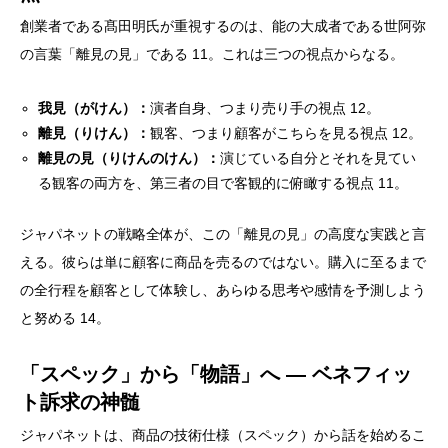
創業者である髙田明氏が重視するのは、能の大成者である世阿弥
の言葉「離見の見」である 11。これは三つの視点からなる。
我見（がけん）：
演者自身、つまり売り手の視点 12。
離見（りけん）：
観客、つまり顧客がこちらを見る視点 12。
離見の見（りけんのけん）：
演じている自分とそれを見てい
る観客の両方を、第三者の目で客観的に俯瞰する視点 11。
ジャパネットの戦略全体が、この「離見の見」の高度な実践と言
える。彼らは単に顧客に商品を売るのではない。購入に至るまで
の全行程を顧客として体験し、あらゆる思考や感情を予測しよう
と努める 14。
「スペック」から「物語」へ ― ベネフィッ
ト訴求の神髄
ジャパネットは、商品の技術仕様（スペック）から話を始めるこ