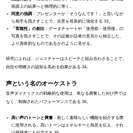
画面上の結果へと物理的に導く。
同意の強調
：プレゼンターが「そうなんです！」と言いなが
ら相手を指さすことで、合意を視覚的に強化する 33。
「客観性」の創出
：データチャートや「使用前・使用後」の
写真を指さすことで、その証拠が話者の意見から独立した、
より具体的なものであるかのように見せる。
研究によれば、ジェスチャーはスピーチと組み合わさることで、
自信や明瞭さの認知を高める効果がある 34。
声という名のオーケストラ
音声ダイナミクスの戦略的な使用は、単なる興奮した叫び声では
なく、制御されたパフォーマンスである 36。
高い声のトーンと興奮
：新しく素晴らしい機能を紹介する際
に使用される。高いトーンはエネルギーと熱意を伝え、それ
は視聴者にも伝染する 39。