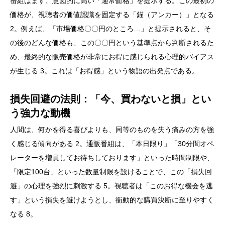
番組はまず、意図的に高い「通常価格」を提示する。この最初の
価格が、視聴者の価値認識を固定する「錨（アンカー）」となる
2。例えば、「市場価格〇〇円のところ…」と提示されると、そ
の後のどんな価格も、この〇〇円という基準点から判断されるた
め、最終的な販売価格が非常にお得に感じられる心理的バイアス
が生じる 3。これは「お得感」という物語の出発点である。
損失回避の法則：「今、買わないと損」とい
う強力な動機
人間は、何かを得る喜びよりも、同等のものを失う痛みの方を強
く感じる傾向がある 2。通販番組は、「本日限り」「30分間オペ
レーターを増員してお待ちしております」といった時間制限や、
「限定100台」といった数量制限を設けることで、この「損失回
避」の心理を強烈に刺激する 5。視聴者は「このお得な機会を逃
す」という損失を避けようとし、衝動的な購買決断に至りやすく
なる 8。