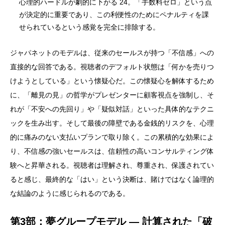
心理的ハードルが劇的に下がる 24。「手数料ゼロ」という点
が決定的に重要であり、この利便性のためにペナルティを課
せられているという感覚を完全に排除する。
ジャパネットのモデルは、従来のセールスが持つ「不信感」への
直接的な回答である。視聴者のデフォルト状態は「何かを売りつ
けようとしている」という懐疑心だ。この懐疑心を解体するため
に、「離見の見」の哲学がプレゼンターに顧客視点を強制し、そ
れが「不安への先回り」や「疑似対話」といった具体的なテクニ
ックを生み出す。そして最後の障壁である金銭的リスクを、心理
的に痛みのない支払いプランで取り除く。この累積的な効果によ
り、不信感の強いセールスは、信頼性の高いコンサルティング体
験へと昇華される。視聴者は理解され、尊重され、保護されてい
ると感じ、最終的な「はい」という決断は、賭けではなく論理的
な結論のように感じられるのである。
第3部：夢グループモデル ― 計算された「破