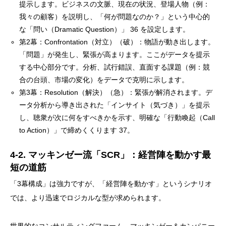
提示します。ビジネスの文脈、現在の状況、登場人物（例：
我々の顧客）を説明し、「何が問題なのか？」という中心的
な「問い（Dramatic Question）」 36 を設定します。
第2幕：Confrontation（対立）（破）：物語が動き出します。
「問題」が発生し、緊張が高まります。ここがデータを提示
する中心部分です。分析、試行錯誤、直面する課題（例：競
合の台頭、市場の変化）をデータで克明に示します。
第3幕：Resolution（解決）（急）：緊張が解消されます。デ
ータ分析から導き出された「インサイト（気づき）」を提示
し、聴衆が次に何をすべきかを示す、明確な「行動喚起（Call
to Action）」で締めくくります 37。
4-2. マッキンゼー流「SCR」：経営陣を動かす最
短の道筋
「3幕構成」は強力ですが、「経営陣を動かす」というシナリオ
では、より迅速でロジカルな型が求められます。