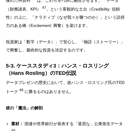
優れたIR資料
は、これらを巧みに融合させます。「データ
47
（財務諸表、KPI）
」という客観的な土台（Credibility: 信頼
性）の上に、「ナラティブ（なぜ我々が勝つのか）」という説得
力のある橋（Excitement: 興奮）を架けます。
投資家は「数字（データ）」で安心し、「物語（ストーリー）」
で興奮し、最終的な投資を決定するのです。
5-3. ケーススタディ3：ハンス・ロスリング
（Hans Rosling）のTED伝説
データプレゼンの歴史において、故ハンス・ロスリング氏のTED
48
トーク
に勝るものはありません。
彼の「魔法」の解剖
素材：
国連や世界銀行が発表する「退屈な」公衆衛生データ
48