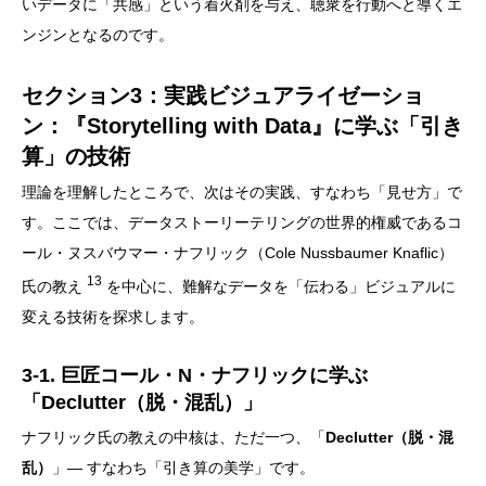
いデータに「共感」という着火剤を与え、聴衆を行動へと導くエ
ンジンとなるのです。
セクション3：実践ビジュアライゼーショ
ン：『Storytelling with Data』に学ぶ「引き
算」の技術
理論を理解したところで、次はその実践、すなわち「見せ方」で
す。ここでは、データストーリーテリングの世界的権威であるコ
ール・ヌスバウマー・ナフリック（Cole Nussbaumer Knaflic）
13
氏の教え
を中心に、難解なデータを「伝わる」ビジュアルに
変える技術を探求します。
3-1. 巨匠コール・N・ナフリックに学ぶ
「Declutter（脱・混乱）」
ナフリック氏の教えの中核は、ただ一つ、「
Declutter（脱・混
乱）
」— すなわち「引き算の美学」です。