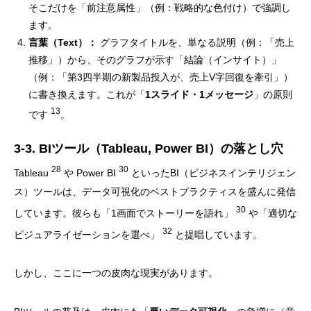
そこだけを「前注意属性」（例：戦略的な色付け）で強調し
ます。
言葉（Text）：
グラフタイトルを、単なる説明（例：「売上
推移」）から、そのグラフが示す「結論（インサイト）」
（例：「第3四半期の新製品投入が、売上V字回復を牽引」）
に書き換えます。これが「
1スライド・1メッセージ
」の原則
13
です
。
3-3. BIツール（Tableau, Power BI）の落とし穴
28
30
Tableau
や Power BI
といったBI（ビジネスインテリジェン
ス）ツールは、データ可視化のベストプラクティスを盛んに発信
30
しています。彼らも「1画面でストーリーを語れ」
や「適切な
32
ビジュアライゼーションを選べ」
と提唱しています。
しかし、ここに一つの皮肉な現実があります。