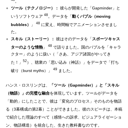
。
ツール（テクノロジー）：
彼らが開発した「Gapminder」と
48
いうソフトウェア
。データを「
動くバブル（moving
48
bubbles）
」
に変え、時間軸でアニメーションさせまし
た。
スキル（ストーリー）：
彼はそのデータを「
スポーツキャス
48
ターのような情熱
」
で語りました。国のバブルを「キャラ
クター」のように扱い（「さあ、アジア諸国がやってき
52
た！」
）、聴衆の「思い込み（神話）」をデータで「打ち
49
破り（burst myths）」
ました。
ハンス・ロスリングは、
「ツール（Gapminder）」と「スキル
（物語）」の完璧な融合
を体現しています。ツールがデータを
「動的」にしたことで、彼は「変化のプロセス」そのものを物語
る（3幕構成の第2幕）ことができました。彼のスピーチは、本稿
で紹介した理論のすべて（感情への訴求、ビジュアライゼーショ
ン、物語構造）を統合した、生きた教科書なのです。