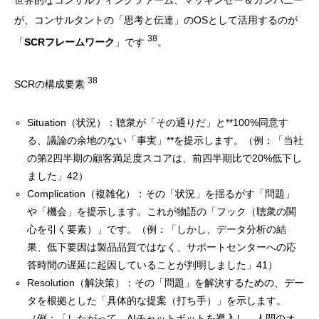
世界的なコンサルティングファーム、マッキンゼー＆カンパニー
が、コンサルタントの「思考と伝達」のOSとして活用するのが
38
「
SCRフレームワーク
」です
。
38
SCRの構成要素
Situation（状況）：聴衆が「その通りだ」と**100%同意す
る、議論の余地のない「事実」**を提示します。（例：「当社
の第2四半期の顧客満足度スコアは、前四半期比で20%低下し
ました」42）
Complication（複雑化）：その「状況」を揺るがす「問題」
や「機会」を提示します。これが物語の「フック（聴衆の関
心を引く要素）」です。（例：「しかし、データ分析の結
果、低下要因は製品品質ではなく、サポートセンターへの応
答時間の遅延に起因していることが判明しました」41）
Resolution（解決策）：その「問題」を解決するための、デー
タを根拠とした「具体的な提案（打ち手）」を示します。
（例：「したがって、AIチャットボットを導入し、人間のオ