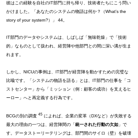
彼はこの経験を自社のIT部門に持ち帰り、技術者たちにこう問い
かけました。「あなたのシステムの物語は何か？（What’s the
story of your system?）」 44。
IT部門のデータやシステムは、しばしば「無味乾燥」で「技術
的」なものとして扱われ、経営陣や他部門との間に深い溝が生ま
れます。
しかし、NICUの事例は、IT部門が経営陣を動かすための完璧な
比喩です。「システムの物語を語る」とは、IT部門の仕事を「コ
ストセンター」から「ミッション（例：顧客の成功）を支えるヒ
ーロー」へと再定義する行為です。
45
BCGの別の調査
によれば、企業の変革（DXなど）が失敗する
最大の理由の一つは、経営陣間の「
統一された行動の欠如
」で
す。データストーリーテリングは、部門間のサイロ（壁）を破壊