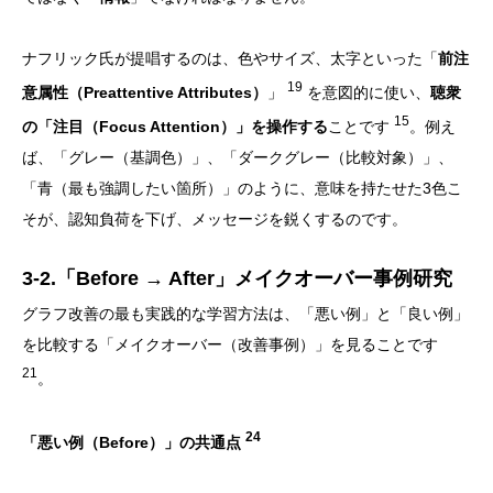
ナフリック氏が提唱するのは、色やサイズ、太字といった「
前注
19
意属性（Preattentive Attributes）
」
を意図的に使い、
聴衆
15
の「注目（Focus Attention）」を操作する
ことです
。例え
ば、「グレー（基調色）」、「ダークグレー（比較対象）」、
「青（最も強調したい箇所）」のように、意味を持たせた3色こ
そが、認知負荷を下げ、メッセージを鋭くするのです。
3-2.「Before → After」メイクオーバー事例研究
グラフ改善の最も実践的な学習方法は、「悪い例」と「良い例」
を比較する「メイクオーバー（改善事例）」を見ることです
21
。
24
「悪い例（Before）」の共通点