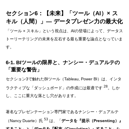
セクション6：【未来】「ツール（AI）× ス
キル（人間）」— データプレゼン力の最大化
「ツール × スキル」という視点は、AIの登場によって、データス
トーリーテリングの未来を左右する最も重要な論点となっていま
す。
6-1. BIツールの限界と、ナンシー・デュアルテの
「重要な警告」
セクション3で触れたBIツール（Tableau, Power BI）は、インタ
28
ラクティブな「ダッシュボード」の作成には最適です
。しか
し、ここに重大な落とし穴があります。
著名なプレゼンテーション専門家であるナンシー・デュアルテ
53
（Nancy Duarte）氏
は、「
データを『提示（Presenting）』
すること
」と「
データを『配布（Circulating）』すること
」を