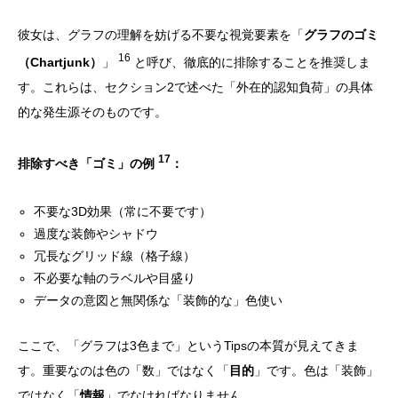
彼女は、グラフの理解を妨げる不要な視覚要素を「
グラフのゴミ
16
（Chartjunk）
」
と呼び、徹底的に排除することを推奨しま
す。これらは、セクション2で述べた「外在的認知負荷」の具体
的な発生源そのものです。
17
排除すべき「ゴミ」の例
：
不要な3D効果（常に不要です）
過度な装飾やシャドウ
冗長なグリッド線（格子線）
不必要な軸のラベルや目盛り
データの意図と無関係な「装飾的な」色使い
ここで、「グラフは3色まで」というTipsの本質が見えてきま
す。重要なのは色の「数」ではなく「
目的
」です。色は「装飾」
ではなく「
情報
」でなければなりません。