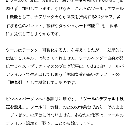
BIツールの普及は、皮肉にも「
悪いデータ可視化
」の急増に（意
図せず）加担しています。なぜなら、これらのツールはデフォル
ト機能として、ナフリック氏らが除去を推奨する3Dグラフ、多
33
すぎる色のパレット、複雑なダッシュボード機能
を「簡単
に」提供してしまうからです。
ツールはデータを「可視化する力」を与えましたが、「効果的に
伝達するスキル」は与えてくれません。ツールベンダー自身が発
信するベストプラクティスのブログ記事は、いわば自社ツールが
デフォルトで生み出してしまう「認知負荷の高いグラフ」への
「
解毒剤
」として機能しているのです。
ビジネスパーソンへの教訓は明確です。「
ツールのデフォルト設
定を疑え
」。ツールは「分析」のための作業台であり、そのまま
「プレゼン」の舞台にはなりません。あなたの仕事は、ツールの
デフォルト設定と「戦う」ことから始まります。