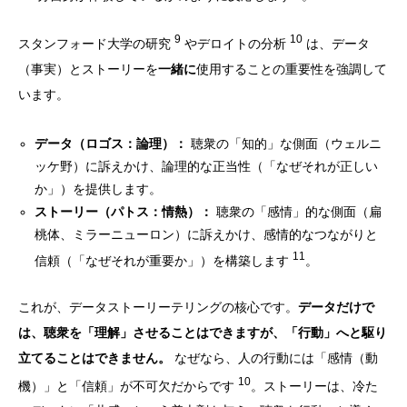
9
10
スタンフォード大学の研究
やデロイトの分析
は、データ
（事実）とストーリーを
一緒に
使用することの重要性を強調して
います。
データ（ロゴス：論理）：
聴衆の「知的」な側面（ウェルニ
ッケ野）に訴えかけ、論理的な正当性（「なぜそれが正しい
か」）を提供します。
ストーリー（パトス：情熱）：
聴衆の「感情」的な側面（扁
桃体、ミラーニューロン）に訴えかけ、感情的なつながりと
11
信頼（「なぜそれが重要か」）を構築します
。
これが、データストーリーテリングの核心です。
データだけで
は、聴衆を「理解」させることはできますが、「行動」へと駆り
立てることはできません。
なぜなら、人の行動には「感情（動
10
機）」と「信頼」が不可欠だからです
。ストーリーは、冷た