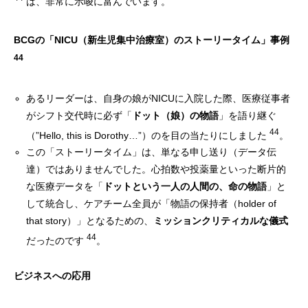
は、非常に示唆に富んでいます。
BCGの「NICU（新生児集中治療室）のストーリータイム」事例
44
あるリーダーは、自身の娘がNICUに入院した際、医療従事者
がシフト交代時に必ず「
ドット（娘）の物語
」を語り継ぐ
44
（”Hello, this is Dorothy…”）のを目の当たりにしました
。
この「ストーリータイム」は、単なる申し送り（データ伝
達）ではありませんでした。心拍数や投薬量といった断片的
な医療データを「
ドットという一人の人間の、命の物語
」と
して統合し、ケアチーム全員が「物語の保持者（holder of
that story）」となるための、
ミッションクリティカルな儀式
44
だったのです
。
ビジネスへの応用