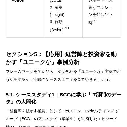
Action
(Data),
レポート、迅
2. 洞察
速なアクショ
(Insight),
ンを促したい
3. 行動
43
時
43
(Action)
セクション5：【応用】経営陣と投資家を動
かす「ユニークな」事例分析
フレームワークを学んだら、次はそれを「ユニークな」文脈でど
う活用するか、実際のケーススタディを見ていきましょう。
5-1. ケーススタディ1：BCGに学ぶ「IT部門のデー
タ」の人間化
「経営陣を動かす極意」として、ボストン コンサルティング グ
ループ（BCG）のアルムナイ（卒業生）が共有したエピソード
44