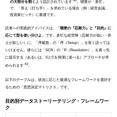
40
の大部分を割く
よう設計されています
。聴衆が「多忙」
で、「答え（打ち手）」を求めている場合（例：経営会議、
投資家ピッチ）に最適です。
読者への実践的アドバイスは、「
聴衆の『忍耐力』と『目的』に
応じて型を使い分けよ
」です。多忙な経営陣（忍耐力が低い・答
えが欲しい）に、「序破急」の「序（Setup）」を長く語っては
いけません。彼らには「SCR」の「R（Resolution）」を真っ先
に提示する（あるいは、SとCを簡潔に述べる）アプローチが求
43
められます
。
以下のテーブルは、状況に応じた最適なフレームワークを選択す
るための「意思決定マトリクス」です。
目的別データストーリーテリング・フレームワー
ク