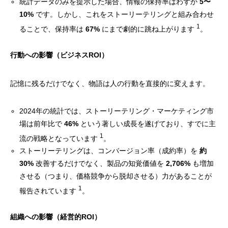
統計データのみを提示した場合、情報の保持率はわずか
5〜
10%
です。しかし、これをストーリーテリングと組み合わせ
1
ることで、保持率は
67%
にまで劇的に跳ね上がります
。
行動への影響（ビジネスROI）
記憶に残るだけでなく、物語は人の行動を直接的に変えます。
2024年の統計では、ストーリーテリング・マーケティング市
場は前年比で
46%
という著しい成長を遂げており、すでに主
1
流の戦略となっています
。
ストーリーテリングは、コンバージョン率（成約率）を
約
30%
改善するだけでなく、製品の知覚価値を
2,706%
も増加
させる（つまり、価格競争から脱却させる）力があることが
1
報告されています
。
組織への影響（経営的ROI）