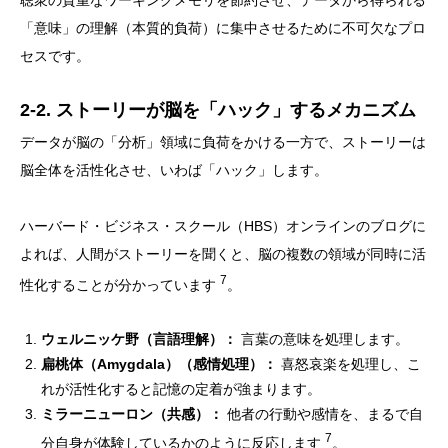
聴衆の貴重なワーキングメモリを節約させ、データから得られる
「意味」の理解（本質的負荷）に集中させるために不可欠なプロ
セスです。
2-2. ストーリーが脳を「ハック」するメカニズム
データが脳の「分析」領域に負荷をかける一方で、ストーリーは
脳全体を活性化させ、いわば「ハック」します。
ハーバード・ビジネス・スクール（HBS）オンラインのブログに
よれば、人間がストーリーを聞くと、脳の複数の領域が同時に活
7
性化することが分かっています
。
ウェルニッケ野（言語理解）：
言葉の意味を処理します。
扁桃体（Amygdala）（感情処理）：
喜怒哀楽を処理し、こ
れが活性化すると記憶の定着が強まります。
ミラーニューロン（共感）：
他者の行動や感情を、まるで自
7
分自身が体験しているかのように反応します
。