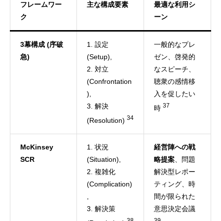
フレームワー
主な構成要素
最適な利用シ
ク
ーン
3幕構成 (序破
1. 設定
一般的なプレ
急)
(Setup),
ゼン、啓発的
2. 対立
なスピーチ、
(Confrontation
聴衆の感情移
),
入を促したい
3. 解決
37
時
34
(Resolution)
McKinsey
1. 状況
経営陣への戦
SCR
(Situation),
略提案
、問題
2. 複雑化
解決型レポー
(Complication)
ティング、時
,
間が限られた
3. 解決策
意思決定会議
38
39