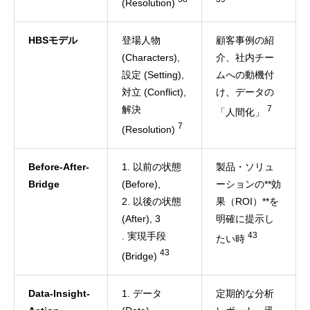
(Resolution)
HBSモデル
登場人物
顧客事例の紹
(Characters),
介、社内チー
設定 (Setting),
ムへの動機付
対立 (Conflict),
け、データの
解決
7
「人間化」
7
(Resolution)
Before-After-
1. 以前の状態
製品・ソリュ
Bridge
(Before),
ーションの**効
2. 以後の状態
果（ROI）**を
(After), 3
明確に提示し
. 実現手段
43
たい時
43
(Bridge)
Data-Insight-
1. データ
定期的な分析