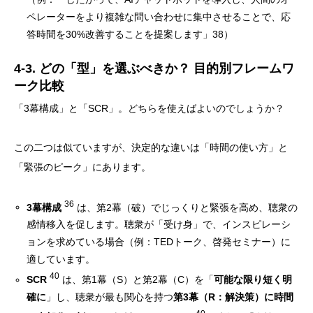
ペレーターをより複雑な問い合わせに集中させることで、応
答時間を30%改善することを提案します」38）
4-3. どの「型」を選ぶべきか？ 目的別フレームワ
ーク比較
「3幕構成」と「SCR」。どちらを使えばよいのでしょうか？
この二つは似ていますが、決定的な違いは「時間の使い方」と
「緊張のピーク」にあります。
36
3幕構成
は、第2幕（破）でじっくりと緊張を高め、聴衆の
感情移入を促します。聴衆が「受け身」で、インスピレーシ
ョンを求めている場合（例：TEDトーク、啓発セミナー）に
適しています。
40
SCR
は、第1幕（S）と第2幕（C）を「
可能な限り短く明
確に
」し、聴衆が最も関心を持つ
第3幕（R：解決策）に時間