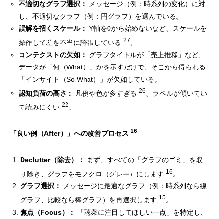
不適切なグラフ選択：
メッセージ（例：時系列の変化）に対
し、不適切なグラフ（例：円グラフ）を選んでいる。
誤解を招くスケール：
Y軸を0から始めないなど、スケールを
27
操作して差を不当に誇張している
。
コンテクストの欠如：
グラフタイトルが「売上推移」など、
データが「何（What）」かを示すだけで、そこから得られる
「インサイト（So What）」が欠如している。
26
認知負荷の高さ：
凡例や色が多すぎる
、ラベルが傾いてい
22
て読みにくい
。
16
「良い例（After）」への改善プロセス
Declutter（除去）：
まず、すべての「グラフのゴミ」を取
16
り除き、グラフをモノクロ（グレー）にします
。
グラフ選択：
メッセージに最適なグラフ（例：時系列なら線
15
グラフ、比較なら棒グラフ）を再選択します
。
焦点（Focus）：
「聴衆に注目してほしい一点」を特定し、