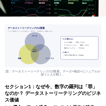
データストーリーテリングの3要素
データ×物語×ビジュアルが揃うと、数字が「人を動かす」物語になる。
データ
2つが重なると
・データ×物語 → 「説明」できる
・データ×ビジュアル → 「解明」できる
・物語×ビジュアル → 「引き込む」
人を
動かす
3つ揃うと
→ 相手の行動が変わる（Change）
物語
ビジュアル
図：データストーリーテリングの3要素。データ×物語×ビジュアルが
揃うと人が動く。
セクション1：なぜ今、数字の羅列は「罪」
なのか？ データストーリーテリングのビジネ
ス価値