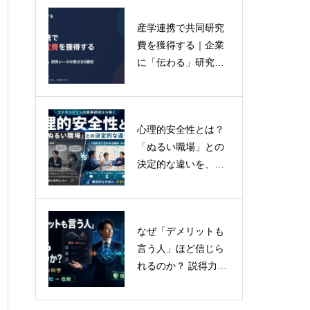
産学連携で共同研究
脳の認知特性をハッ
費を獲得する｜企業
クする：科学的エビ
に「伝わる」研究シ
デンスに基づく「最
ーズの見せ方5原則
強の伝達フレームワ
ーク」選択戦略
心理的安全性とは？
プレゼンテーション
「ぬるい職場」との
の科学：Gemini 3.0
決定的な違いを、エ
革命と「Deep Thin
ドモンドソンの原典
k」時代がもたらす認
研究から解く
知の変容
なぜ「デメリットも
言う人」ほど信じら
れるのか？ 説得力を
上げる「両面提示」
の科学