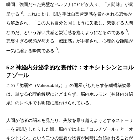
瞬間、強固だった完璧なペルソナにヒビが入り、「人間味」が露
8
呈する
。これにより、聞き手は自己肯定感を脅かされる恐怖か
ら解放され、「この人も自分と同じように失敗し、緊張する人間
8
なのだ」という深い共感と親近感を抱くようになるのである
。
完璧すぎる状態が与える「威圧感」が中和され、心理的な距離が
8
一気に縮まる瞬間である
。
5.2 神経内分泌学的な裏付け：オキシトシンとコル
チゾール
この「脆弱性（Vulnerability）」の開示がもたらす信頼構築効果
は、単なる心理的解釈にとどまらず、脳内ホルモン（神経内分泌
系）のレベルでも明確に裏付けられている。
人間が他者の弱みを見たり、失敗を乗り越えようとするストーリ
ーを見聞きしたりした際、脳内では主に「コルチゾール」と「オ
キシトシン」という二つの重要な物質が同時に分泌されることが