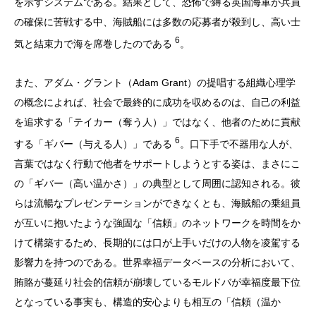
を示すシステムである。結果として、恐怖で縛る英国海軍が兵員
の確保に苦戦する中、海賊船には多数の応募者が殺到し、高い士
6
気と結束力で海を席巻したのである
。
また、アダム・グラント（Adam Grant）の提唱する組織心理学
の概念によれば、社会で最終的に成功を収めるのは、自己の利益
を追求する「テイカー（奪う人）」ではなく、他者のために貢献
6
する「ギバー（与える人）」である
。口下手で不器用な人が、
言葉ではなく行動で他者をサポートしようとする姿は、まさにこ
の「ギバー（高い温かさ）」の典型として周囲に認知される。彼
らは流暢なプレゼンテーションができなくとも、海賊船の乗組員
が互いに抱いたような強固な「信頼」のネットワークを時間をか
けて構築するため、長期的には口が上手いだけの人物を凌駕する
影響力を持つのである。世界幸福データベースの分析において、
賄賂が蔓延り社会的信頼が崩壊しているモルドバが幸福度最下位
となっている事実も、構造的安心よりも相互の「信頼（温か