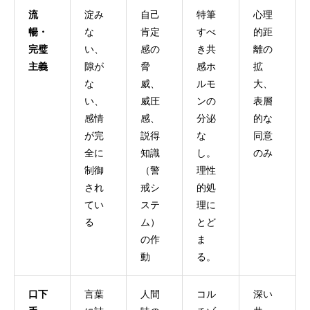
流
淀み
自己
特筆
心理
暢・
な
肯定
すべ
的距
完璧
い、
感の
き共
離の
主義
隙が
脅
感ホ
拡
な
威、
ルモ
大、
い、
威圧
ンの
表層
感情
感、
分泌
的な
が完
説得
な
同意
全に
知識
し。
のみ
制御
（警
理性
され
戒シ
的処
てい
ステ
理に
る
ム）
とど
の作
ま
動
る。
口下
言葉
人間
コル
深い