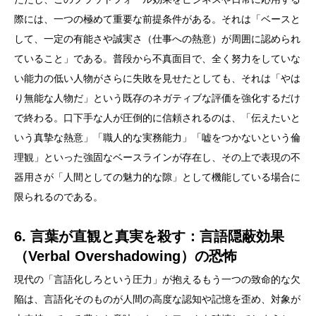
際には、一つの極めて重要な前提条件がある。それは「ベースと
して、一定の有能さや誠実さ（仕事への熱意）が周囲に認められ
ていること」である。普段から不真面目で、全く努力をしていな
い能力の低い人物がさらに失敗を見せたとしても、それは「やは
り無能な人物だ」という既存のネガティブな評価を強化するだけ
で終わる。口下手な人が圧倒的に信頼されるのは、「伝えたいと
いう真摯な熱意」「職人的な実務能力」「嘘をつかないという倫
理観」といった強固なベースラインが存在し、その上で表現の不
器用さが「人間としての魅力的な隙」として機能している場合に
限られるのである。
6. 言葉が直観と真実を殺す：言語隠蔽効果
（Verbal Overshadowing）の恐怖
現代の「言語化しろという圧力」が抱えるもう一つの致命的な欠
陥は、言語化そのものが人間の高度な認知や記憶を歪め、対象が