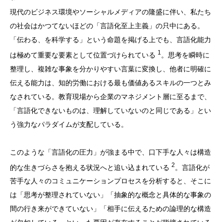
現代のビジネス環境やソーシャルメディアの隆盛に伴い、私たち
の社会はかつてないほどの「言語化至上主義」の只中にある。
「伝わる、を科学する」という命題を掲げる上でも、言語化能力
1
は極めて重要な要素として位置づけられている
。思考を瞬時に
整理し、複雑な事象を分かりやすい言葉に変換し、他者に明確に
伝える能力は、知的労働における最も価値あるスキルの一つとみ
なされている。教育現場から企業のマネジメント層に至るまで、
「言語化できないものは、理解していないのと同じである」とい
う強力なパラダイムが支配している。
このような「言語化の圧力」が強まる中で、口下手な人々は構造
2
的な生きづらさを抱える状況へと追い込まれている
。言語化が
苦手な人々のコミュニケーションプロセスを分析すると、そこに
は「思考が整理されていない」「抽象的な概念と具体的な事象の
間の行き来ができていない」「相手に伝えるための論理的な構造