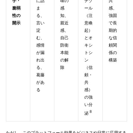
手・
に詰
味の
チゾ
共
脆弱
ま
感
ール
感、
性の
る、
知、
（注
強固
開示
言い
親近
意喚
で長
淀
感、
起）
期的
む、
自己
とオ
な信
感情
防衛
キシ
頼関
が漏
本能
トシ
係の
れ出
の解
ン
構築
る、
除
（信
葛藤
頼・
があ
共
る
感）
の強
い分
8
泌
ただし、このプラットフォール効果をビジネスや日常に応用する