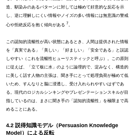
造、馴染みのあるパターンに対しては極めて好意的な反応を示
し、逆に理解しにくい情報やノイズの多い情報には無意識の警戒
7
心や拒絶反応を抱く傾向がある
。
この認知的流暢性が高い状態にあるとき、人間は提供された情報
を「真実である」「美しい」「好ましい」「安全である」と誤認
しやすい（これを流暢性ヒューリスティックと呼ぶ）。この原則
に従えば、「立て板に水」のように論理的で、淀みなく、構造的
に美しく話す人物の主張は、聞き手にとって処理負荷が極めて低
いため、すんなりと脳に浸透し、受け入れられやすいはずであ
る。現代のロジカルシンキングやプレゼンテーションスキルが目
指しているのは、まさに聞き手の「認知的流暢性」を極限まで高
めることにある。
4.2 説得知識モデル（Persuasion Knowledge
Model）による反転