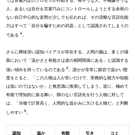
では脅威判定のプロセスが作動する。怖そうな人、不機嫌そうな
人、あるいは自分を言葉巧みにコントロールしようとする余裕の
ない自己中心的な姿勢が少しでも伝われば、その流暢な言語化能
力はすべて「自分を騙すための武器」として認識されてしまうの
4
である
。
さらに興味深い認知バイアスが存在する。人間の脳は、多くの場
面において「温かさと有能さは逆の相関関係にある」と認識する
6
強い傾向を持っているのである
。誰かが非常に親切で温かい態
度をとると、「この人物は人が良いだけで、実務的な能力や知能
は低いのではないか」と無意識に推測してしまう。逆に、極めて
有能で理知的に振る舞い、隙のない言語化を行う人物に対して
は、「冷徹で計算高く、人間的な温かみに欠ける人物だ」と判断
6
しやすい
。
認知
温か
有能
引き
コミ