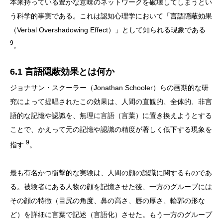
本来持っている豊かな意味のネットワークを破壊してしまうとい
う科学的事実である。これは認知心理学において「言語隠蔽効果
（Verbal Overshadowing Effect）」として知られる現象である
9
。
6.1 言語隠蔽効果とは何か
ジョナサン・スクーラー（Jonathan Schooler）らの画期的な研
究によって提唱されたこの効果は、人間の直観的、全体的、非言
語的な記憶や認識を、無理に言語（言葉）に置き換えようとする
ことで、かえって元の記憶や認識の精度が著しく低下する現象を
9
指す
。
最も有名かつ衝撃的な実験は、人間の顔の認識に関するものであ
る。被験者にある人物の顔を記憶させた後、一方のグループには
その顔の特徴（目尻の角度、鼻の高さ、唇の厚さ、輪郭の形な
ど）を詳細に言葉で記述（言語化）させた。もう一方のグループ