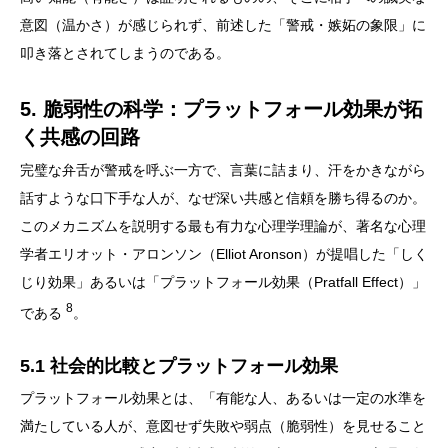
意図（温かさ）が感じられず、前述した「警戒・嫉妬の象限」に
叩き落とされてしまうのである。
5. 脆弱性の科学：プラットフォール効果が拓
く共感の回路
完璧な弁舌が警戒を呼ぶ一方で、言葉に詰まり、汗をかきながら
話すような口下手な人が、なぜ深い共感と信頼を勝ち得るのか。
このメカニズムを説明する最も有力な心理学理論が、著名な心理
学者エリオット・アロンソン（Elliot Aronson）が提唱した「しく
じり効果」あるいは「プラットフォール効果（Pratfall Effect）」
8
である
。
5.1 社会的比較とプラットフォール効果
プラットフォール効果とは、「有能な人、あるいは一定の水準を
満たしている人が、意図せず失敗や弱点（脆弱性）を見せること