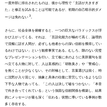
一度外部に排出されたものは、後から理性で「主語が大きすぎ
た」と修正を試みることは可能であるが、初期の自己暗示的ダメ
3
ージは免れない
。
さらに、社会全体を俯瞰すると、一つの巨大なパラドックスが浮
かび上がってくる。それは、「言語化能力が極めて高く、論理的
で流暢に話す人間が、必ずしも他者からの深い信頼を獲得してい
るわけではない」という観察事実である。むしろ、隙のない完璧
なプレゼンテーションを行い、立て板に水のように美辞麗句を並
べ立てる人物に対して、人は直感的に「胡散臭さ」や「警戒心」
を抱くことが少なくない。その対極として、言葉選びは拙く、時
に沈黙が入り混じり、抽象と具体の往復に苦労しているような口
下手な人物であっても、「この人は決して嘘をつかない」「本音
で向き合ってくれている」という強固な信頼関係を構築し、結果
的にメッセージが最も深く「伝わる」状態に導いている事例が数
多く存在する。