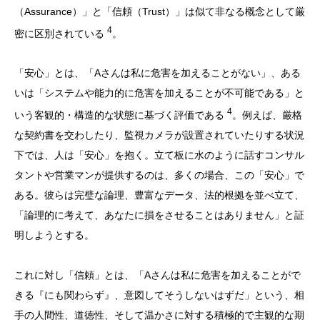
（Assurance）」と「信頼（Trust）」は似て非なる概念として厳
4
密に区別されている
。
「安心」とは、「Aさんは私に危害を加えることがない」、ある
いは「システムや能力的に危害を加えることが不可能である」と
4
いう客観的・構造的な状態に基づく評価である
。例えば、厳格
な契約書を交わしたり、監視カメラが設置されていたりする状況
下では、人は「安心」を抱く。立て板に水のように話すコンサル
タントや営業マンが提供するのは、多くの場合、この「安心」で
ある。彼らは完璧な論理、豊富なデータ、法的根拠を並べ立て、
「論理的に考えて、あなたに損をさせることはありません」と証
明しようとする。
これに対し「信頼」とは、「Aさんは私に危害を加えることがで
きる『にも関わらず』、意図してそうしないはずだ」という、相
手の人間性、道徳性、そして温かさに対する積極的で主観的な期