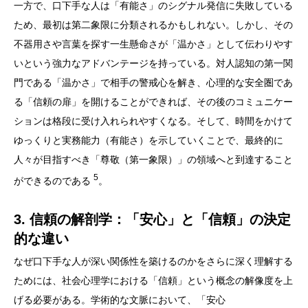
一方で、口下手な人は「有能さ」のシグナル発信に失敗している
ため、最初は第二象限に分類されるかもしれない。しかし、その
不器用さや言葉を探す一生懸命さが「温かさ」として伝わりやす
いという強力なアドバンテージを持っている。対人認知の第一関
門である「温かさ」で相手の警戒心を解き、心理的な安全圏であ
る「信頼の扉」を開けることができれば、その後のコミュニケー
ションは格段に受け入れられやすくなる。そして、時間をかけて
ゆっくりと実務能力（有能さ）を示していくことで、最終的に
人々が目指すべき「尊敬（第一象限）」の領域へと到達すること
5
ができるのである
。
3. 信頼の解剖学：「安心」と「信頼」の決定
的な違い
なぜ口下手な人が深い関係性を築けるのかをさらに深く理解する
ためには、社会心理学における「信頼」という概念の解像度を上
げる必要がある。学術的な文脈において、「安心