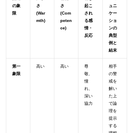
の象
さ
さ
起こ
ュニ
限
(War
(Com
され
ケー
mth)
peten
る感
ショ
ce)
情・
ンの
反応
典型
例と
結末
第一
高い
高い
尊
相手
象限
敬、
の警
憧
戒を
れ、
解い
深い
た上
協力
で論
理を
提示
する
理想