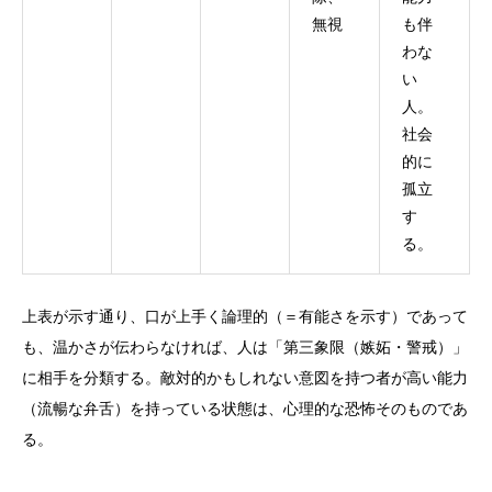
無視
も伴
わな
い
人。
社会
的に
孤立
す
る。
上表が示す通り、口が上手く論理的（＝有能さを示す）であって
も、温かさが伝わらなければ、人は「第三象限（嫉妬・警戒）」
に相手を分類する。敵対的かもしれない意図を持つ者が高い能力
（流暢な弁舌）を持っている状態は、心理的な恐怖そのものであ
る。