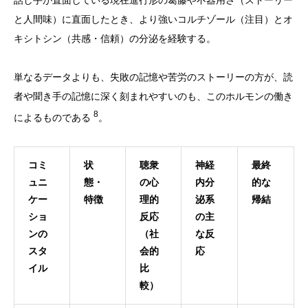
話し手が直面している現在進行形の葛藤や不器用さ（ストーリー
と人間味）に直面したとき、より強いコルチゾール（注目）とオ
キシトシン（共感・信頼）の分泌を経験する。
単なるデータよりも、失敗の記憶や苦労のストーリーの方が、読
者や聞き手の記憶に深く刻まれやすいのも、このホルモンの働き
8
によるものである
。
コミ
状
聴衆
神経
最終
ュニ
態・
の心
内分
的な
ケー
特徴
理的
泌系
帰結
ショ
反応
の主
ンの
（社
な反
スタ
会的
応
イル
比
較）