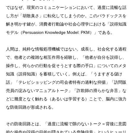
ではなぜ、現実のコミュニケーションにおいて、過度に流暢な話
し方が「胡散臭さ」に転化してしまうのか。このパラドックスを
解き明かす鍵が、消費者行動論や社会心理学における「説得知識
モデル（Persuasion Knowledge Model: PKM）」である。
人間は、純粋な情報処理機械ではない。成長し、社会化する過程
で、他者との複雑な相互作用を経験し、「他者が自分を説得し、
操作し、何らかの行動を促そうとする際の手口」についてのメタ
知識（説得知識）を蓄積していく。例えば、「うますぎる儲け
話」「テレビショッピングの司会者特有の過剰な抑揚」「訪問販
売員の淀みないマニュアルトーク」「詐欺師の滑らかな弁舌」な
どに幾度となく触れる（あるいは学習する）ことで、脳内に強力
な防衛回路が形成される。
その防衛回路とは、「過度に流暢で隙のないトーク＝背後に意図
的な操作や説得の目的が隠されている危険信号」というヒューリ