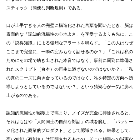
スティック（簡便な判断規則）である。
口が上手すぎる人の完璧に構造化された言葉を聞いたとき、脳は
表面的な「認知的流暢性の心地よさ」を享受するよりも先に、こ
の「説得知識」による強烈なアラートを鳴らす。「この人はなぜ
ここまで完璧に、一瞬の淀みもなく話せるのか？」「これは私の
ためにその場で紡ぎ出された本音ではなく、事前に周到に準備さ
れたスクリプト（台本）の再生に過ぎないのではないか？」「私
の真のニーズに向き合っているのではなく、私を特定の方向へ誘
導しようとしているのではないか？」という猜疑心が一気に膨れ
上がるのである。
認知的流暢性が極限まで高まり、ノイズが完全に排除されると、
それはもはや「人間同士の自然な対話」の域を脱し、「パッケー
ジ化された商業的プロダクト」として認識される。結果として、
高い知能（有能さ）は証明されるものの、そこに相手への誠実な