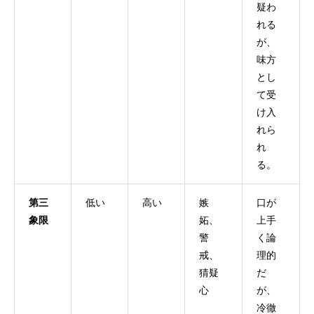
疑わ
れる
が、
味方
とし
て受
け入
れら
れ
る。
第三
低い
高い
嫉
口が
象限
妬、
上手
警
く論
戒、
理的
猜疑
だ
心
が、
冷徹