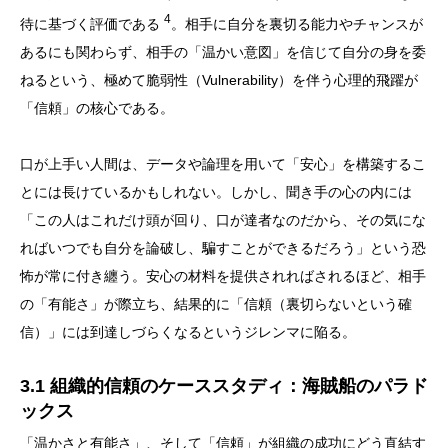
4
待に基づく評価である
。相手に自分を裏切る能力やチャンスが
あるにも関わらず、相手の「温かい意図」を信じて自分の身を委
ねるという、極めて脆弱性（Vulnerability）を伴う心理的飛躍が
「信頼」の核心である。
口が上手い人間は、データや論理を用いて「安心」を構築するこ
とには長けているかもしれない。しかし、聞き手の心の内には
「この人はこれだけ頭が回り、口が達者なのだから、その気にな
ればいつでも自分を論破し、騙すことができるだろう」という恐
怖が常に付き纏う。安心の材料を提供されればされるほど、相手
の「有能さ」が際立ち、結果的に「信頼（裏切らないという確
信）」には到達しづらくなるというジレンマに陥る。
3.1 組織的信頼のケーススタディ：海賊船のパラド
ックス
「温かさと有能さ」、そして「信頼」が組織の成功にどう直結す