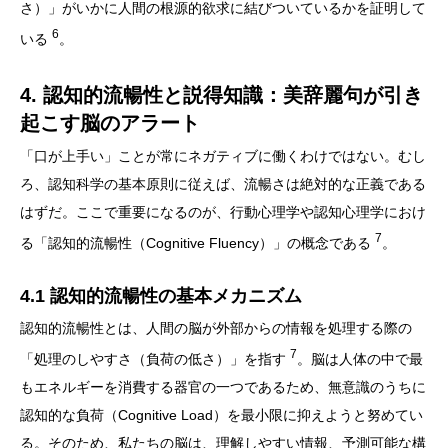
さ）」がいかに人間の根源的欲求に結びついているかを証明して
6
いる
。
4. 認知的流暢性と説得知識：美辞麗句が引き
起こす脳のアラート
「口が上手い」ことが常にネガティブに働くわけではない。むし
ろ、認知科学の基本原則に従えば、流暢さは絶対的な正義である
はずだ。ここで重要になるのが、行動心理学や認知心理学におけ
7
る「認知的流暢性（Cognitive Fluency）」の概念である
。
4.1 認知的流暢性の基本メカニズム
認知的流暢性とは、人間の脳が外部からの情報を処理する際の
7
「処理のしやすさ（負荷の低さ）」を指す
。脳は人体の中で最
もエネルギーを消費する器官の一つであるため、無意識のうちに
認知的な負荷（Cognitive Load）を最小限に抑えようと努めてい
る。そのため、私たちの脳は、理解しやすい情報、予測可能な構