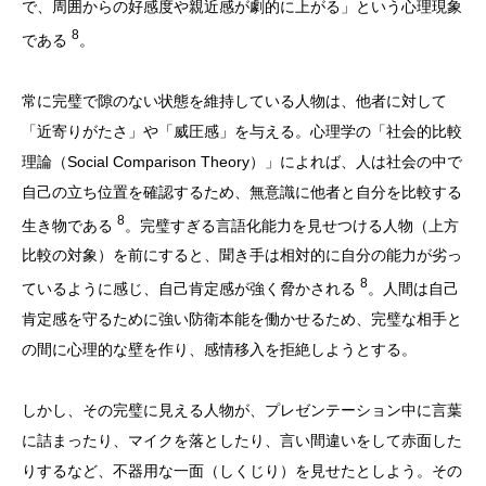
で、周囲からの好感度や親近感が劇的に上がる」という心理現象
8
である
。
常に完璧で隙のない状態を維持している人物は、他者に対して
「近寄りがたさ」や「威圧感」を与える。心理学の「社会的比較
理論（Social Comparison Theory）」によれば、人は社会の中で
自己の立ち位置を確認するため、無意識に他者と自分を比較する
8
生き物である
。完璧すぎる言語化能力を見せつける人物（上方
比較の対象）を前にすると、聞き手は相対的に自分の能力が劣っ
8
ているように感じ、自己肯定感が強く脅かされる
。人間は自己
肯定感を守るために強い防衛本能を働かせるため、完璧な相手と
の間に心理的な壁を作り、感情移入を拒絶しようとする。
しかし、その完璧に見える人物が、プレゼンテーション中に言葉
に詰まったり、マイクを落としたり、言い間違いをして赤面した
りするなど、不器用な一面（しくじり）を見せたとしよう。その