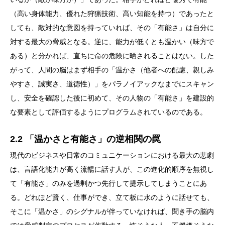
（高い身体能力、優れた狩猟技術、高い知能を持つ）であったと
しても、敵対的な意図を持っていれば、その「有能さ」は自分に
対する最大の脅威となる。逆に、能力が低くとも温かい（味方で
ある）と分かれば、直ちに命の危険に晒されることはない。した
がって、人間の脳はまず相手の「温かさ（他者への配慮、親しみ
やすさ、誠実さ、道徳性）」をパラノイアックなまでにスキャン
し、安全を確認した後に初めて、その人物の「有能さ」を建設的
な要素として評価するようにプログラムされているのである。
2.2 「温かさと有能さ」の逆相関の罠
現代のビジネスや日常のコミュニケーションにおける最大の悲劇
は、言語化能力が高く流暢に話す人が、この進化的順序を無視し
て「有能さ」のみを過剰かつ先行して提示してしまうことにあ
る。どれほど賢く、仕事ができ、立て板に水のように話せても、
そこに「温かさ」のシグナルが伴っていなければ、聞き手の脳内