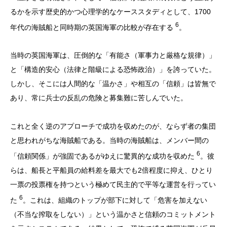
るかを示す歴史的かつ心理学的なケーススタディとして、1700
6
年代の海賊船と同時期の英国海軍の比較が存在する
。
当時の英国海軍は、圧倒的な「有能さ（軍事力と厳格な規律）」
と「構造的安心（法律と階級による恐怖政治）」を誇っていた。
しかし、そこには人間的な「温かさ」や相互の「信頼」は皆無で
あり、常に兵士の反乱の危険と募集難に苦しんでいた。
これと全く逆のアプローチで成功を収めたのが、ならず者の集団
と思われがちな海賊船である。当時の海賊船は、メンバー間の
6
「信頼関係」が強固であるがゆえに驚異的な成功を収めた
。彼
らは、船長と平船員の給料差を最大でも2倍程度に抑え、ひとり
一票の投票権を持つという極めて民主的で平等な運営を行ってい
6
た
。これは、組織のトップが部下に対して「危害を加えない
（不当な搾取をしない）」という温かさと信頼のコミットメント