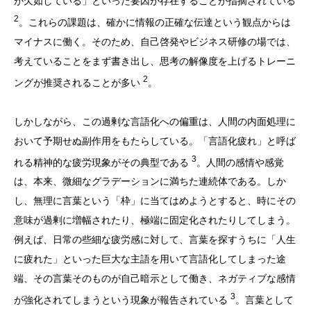
が欠如している」といった要因が存在することが指摘されている
2
。これらの課題は、確かに情報の正確な伝達という観点からは
マイナスに働く。そのため、自己啓発やビジネス研修の場では、
考えていることをまず書き出し、思考の解像度を上げるトレーニ
2
ングが推奨されることが多い
。
しかしながら、この過剰な言語化への偏重は、人間の内面処理に
おいて予期せぬ副作用をもたらしている。「言語化疲れ」と呼ば
3
れる精神的な疲労現象がその典型である
。人間の感情や感覚
は、本来、微細なグラデーションに満ちた連続体である。しか
し、無理に言葉という「枠」に当てはめようとすると、時にその
意味が過剰に増幅されたり、極端に固定化されたりしてしまう。
例えば、日常の些細な疲労感に対して、言葉を探すうちに「人生
に疲れた」といった巨大な主語を用いて言語化してしまった途
端、その言葉そのものが自己暗示として働き、ネガティブな感情
3
が強化されてしまうという現象が報告されている
。言葉として