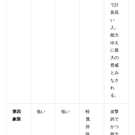
で計
算高
い
人。
能力
ゆえ
に最
大の
脅威
とみ
なさ
れ
る。
第四
低い
低い
軽
攻撃
象限
蔑、
的で
排
かつ
除、
能力