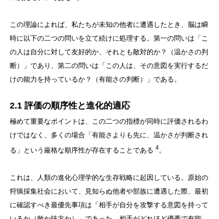
この理論によれば、私たちが未知の他者に遭遇したとき、脳は瞬
時に以下の二つの問いを立て続けに処理する。第一の問いは「こ
の人は自分に対して友好的か、それとも敵対的か？（温かさの判
断）」であり、第二の問いは「この人は、その意図を実行するだ
けの能力を持っているか？（有能さの判断）」である。
2.1 評価の順序性と進化的適応
極めて重要なポイントは、この二つの指標が同時に評価されるわ
けではなく、多くの場合「有能さよりも先に、温かさが判断され
4
る」という厳格な順序性が存在することである
。
これは、人類の進化心理学的な生存戦略に起因している。原始の
狩猟採集社会において、見知らぬ他者や部族に遭遇した際、最初
に確認すべき最優先事項は「相手が自分を攻撃する意図を持って
いるか（敵か味方か）」であった。相手がどれほど優秀で有能