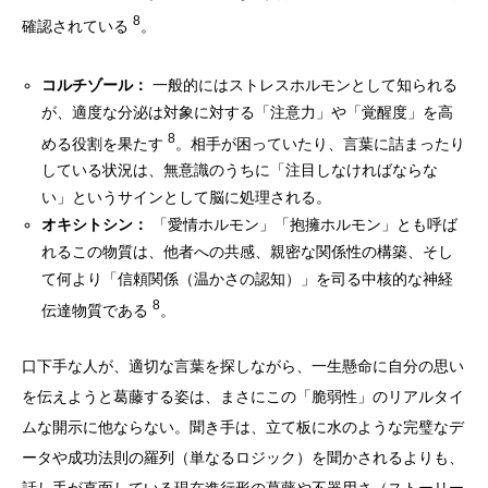
8
確認されている
。
コルチゾール：
一般的にはストレスホルモンとして知られる
が、適度な分泌は対象に対する「注意力」や「覚醒度」を高
8
める役割を果たす
。相手が困っていたり、言葉に詰まったり
している状況は、無意識のうちに「注目しなければならな
い」というサインとして脳に処理される。
オキシトシン：
「愛情ホルモン」「抱擁ホルモン」とも呼ば
れるこの物質は、他者への共感、親密な関係性の構築、そし
て何より「信頼関係（温かさの認知）」を司る中核的な神経
8
伝達物質である
。
口下手な人が、適切な言葉を探しながら、一生懸命に自分の思い
を伝えようと葛藤する姿は、まさにこの「脆弱性」のリアルタイ
ムな開示に他ならない。聞き手は、立て板に水のような完璧なデ
ータや成功法則の羅列（単なるロジック）を聞かされるよりも、