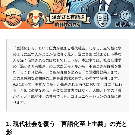
「言語化しろ」という圧力が強まる現代社会。しかし、立て板に水
のように話す人がどこか胡散臭く見え、逆に言葉に詰まる口下手な
人が深く信頼されるのはなぜでしょうか。本記事では、社会心理学
の「温かさと有能さ」の二大次元モデルから、不完全さが好感を生
む「しくじり効果」、言葉が直観を歪める「言語隠蔽効果」まで、
この直感的な違和感の正体を最先端の科学と心理学で解明します。
AIによって「有能な言葉」が量産される時代において、真に「伝わ
る」ために必要なのは、完璧な語彙力ではなく、人間としての「温
かさ」と「脆弱性」の共有でした。コミュニケーションの真髄に迫
ります。
1. 現代社会を覆う「言語化至上主義」の光と
影