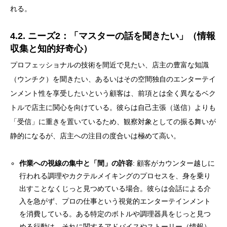
れる。
4.2. ニーズ2：「マスターの話を聞きたい」（情報
収集と知的好奇心）
プロフェッショナルの技術を間近で見たい、店主の豊富な知識
（ウンチク）を聞きたい、あるいはその空間独自のエンターテイ
ンメント性を享受したいという顧客は、前項とは全く異なるベク
トルで店主に関心を向けている。彼らは自己主張（送信）よりも
「受信」に重きを置いているため、観察対象としての振る舞いが
静的になるが、店主への注目の度合いは極めて高い。
作業への視線の集中と「間」の許容
: 顧客がカウンター越しに
行われる調理やカクテルメイキングのプロセスを、身を乗り
出すことなくじっと見つめている場合。彼らは会話による介
入を急がず、プロの仕事という視覚的エンターテインメント
を消費している。ある特定のボトルや調理器具をじっと見つ
める行動は、それに関するアドバイスやストーリー（情報）