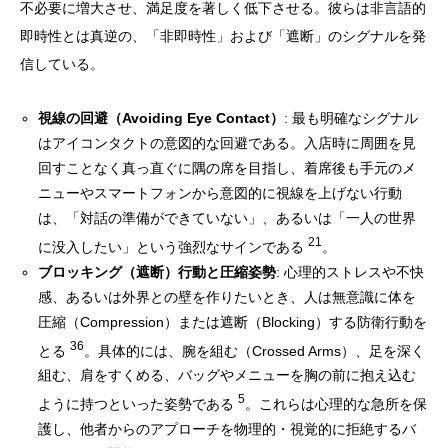
不必要に増大させ、満足度を著しく低下させる。彼らは非言語的
即時性とは真逆の、「非即時性」および「遮断」のシグナルを発
信している。
視線の回避（Avoiding Eye Contact）
: 最も明確なシグナル
はアイコンタクトの意図的な回避である。入店時に周囲を見
回すことなく真っ直ぐに隅の席を目指し、着席後も手元のメ
ニューやスマートフォンから意図的に視線を上げない行動
は、「対話の準備ができていない」、あるいは「一人の世界
21
に没入したい」という強烈なサインである
。
ブロッキング（遮断）行動と圧縮姿勢
: 心理的ストレスや不快
感、あるいは外界との壁を作りたいとき、人は無意識に体を
圧縮（Compression）または遮断（Blocking）する防衛行動を
36
とる
。具体的には、腕を組む（Crossed Arms）、足を深く
組む、肩をすくめる、バッグやメニューを胸の前に抱え込む
5
ように持つといった姿勢である
。これらは心理的な急所を保
護し、他者からのアプローチを物理的・視覚的に拒絶するバ