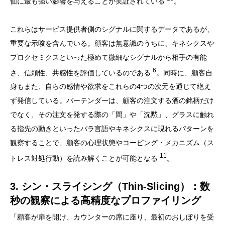
価に最も強い影響を与えることが実証されている
。
これらはサービス提供者側のシグナルに関するデータであるが、
重要な示唆を含んでいる。顧客は無意識のうちに、キネシクスや
プロクセミクスといった極めて微細なシグナルから相手の有能
6
さ、信頼性、共感性を評価しているのである
。同時に、顧客自
身もまた、自らの感情や欲求をこれらの4つの次元を通じて絶え
ず発信している。バーテンダーは、顧客の注文する酒の銘柄だけ
でなく、その注文を発する際の「間」や「沈黙」、グラスに触れ
る指先の動きといったパラ言語やキネシクスに現れるパターンを
観察することで、顧客の心理状態やコーピング・メカニズム（ス
11
トレス対処行動）を読み解くことが可能となる
。
3. シン・スライシング（Thin-Slicing）：数
秒の観察による高精度なプロファイリング
「顧客が扉を開け、カウンターの席に座り、最初のおしぼりを受