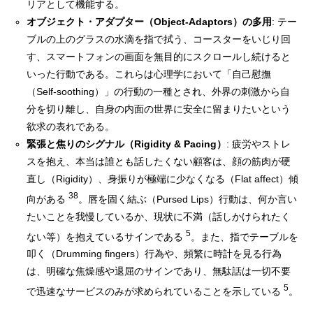
リアとして機能する。
オブジェクト・アダプター（Object-Adaptors）の多用
: テー
ブルの上のグラスの水滴を指で拭う、コースターをいじり回
す、スマートフォンの画面を無目的にスクロールし続けると
いった行動である。これらは心理学において「自己慰撫
（Self-soothing）」の行動の一種とされ、外界の刺激から自
分を切り離し、自身の内面の世界に安全に留まりたいという
欲求の表れである。
緊張と焦りのシグナル（Rigidity & Pacing）
: 疲労やストレ
スを抱え、本当は誰とも話したくない顧客は、顔の筋肉が硬
直し（Rigidity）、身振りが極端に少なくなる（Flat affect）傾
38
向がある
。唇を固く結ぶ（Pursed Lips）行動は、何か言い
たいことを我慢しているか、現状に不満（話しかけられたく
5
ない等）を抱えているサインである
。また、指でテーブルを
叩く（Drumming fingers）行為や、頻繁に時計を見る行為
は、明確な焦燥感や退屈のサインであり、無駄話は一切不要
5
で迅速なサービスのみが求められていることを示している
。