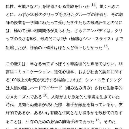
14
観性、有能さなど）を評価させる実験を行った
。驚くべきこ
とに、わずか10秒のクリップを見せたグループの評価と、その教
師の授業を一学期にわたって受けた学生たちの最終評価との間に
は、極めて強い相関関係が見られた。さらにアンバディは、クリ
ップの長さを5秒、最終的には2秒（極端なシン・スライス）まで
15
短縮したが、評価の正確性はほとんど低下しなかった
。
この能力は、単なる当てずっぽうや非論理的な直感ではない。非
言語コミュニケーション、進化心理学、および社会的認知に関す
る100以上の研究が支持する結論によれば、シン・スライシング
は人類の脳にハードワイヤード（組み込み済み）された生物学的
16
なメカニズムである
。人類がより原始的な環境を生きていた
時代、見知らぬ他者が現れた際、相手が敵意を持っているか、友
好的であるか、あるいは有能な仲間となり得るかを数秒で判断す
16
ることは、生存のための必須の防衛手段であった
。そのた