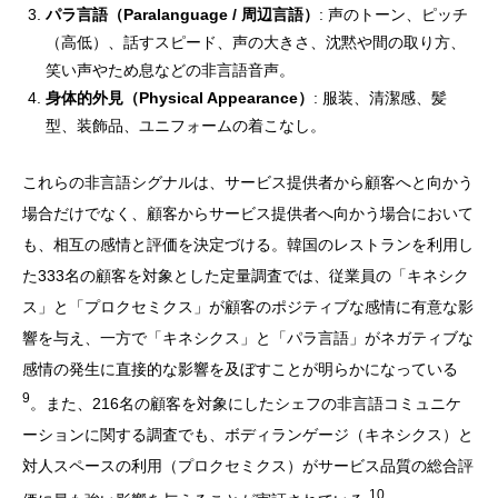
パラ言語（Paralanguage / 周辺言語）
: 声のトーン、ピッチ
（高低）、話すスピード、声の大きさ、沈黙や間の取り方、
笑い声やため息などの非言語音声。
身体的外見（Physical Appearance）
: 服装、清潔感、髪
型、装飾品、ユニフォームの着こなし。
これらの非言語シグナルは、サービス提供者から顧客へと向かう
場合だけでなく、顧客からサービス提供者へ向かう場合において
も、相互の感情と評価を決定づける。韓国のレストランを利用し
た333名の顧客を対象とした定量調査では、従業員の「キネシク
ス」と「プロクセミクス」が顧客のポジティブな感情に有意な影
響を与え、一方で「キネシクス」と「パラ言語」がネガティブな
感情の発生に直接的な影響を及ぼすことが明らかになっている
9
。また、216名の顧客を対象にしたシェフの非言語コミュニケ
ーションに関する調査でも、ボディランゲージ（キネシクス）と
対人スペースの利用（プロクセミクス）がサービス品質の総合評
10