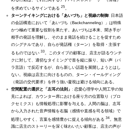
25
を求めているサインである
。
ターンテイキングにおける「あいづち」と視線の制御
: 日本語
の会話構造において「あいづち（Backchanneling）」は特殊
かつ極めて重要な役割を果たす。あいづちは本来、聞き手が
相手の発話を理解し、そのまま発話を続けることを促すため
のシグナルであり、自らが発話権（ターン）を取得・主張す
33
るものではない
。このタイプの顧客は、店主が語るウンチ
クに対して、適切なタイミングで首を縦に振り、短い声（パ
ラ言語）で反応するが、自ら新しい話題を展開しようとはし
ない。視線は店主に向けるものの、ターン・イールディング
（発話の交代要求）を伴う強い凝視は避ける傾向にある。
空間配置の選択と「左耳の法則」
: 恋愛心理学や人間工学の知
見によれば、カウンター席における座り方の位置取り（プロ
クセミクス）も情報処理に影響を与える。人間の脳は、左耳
から入力された音声情報を右脳（感情や直感を司る領域）で
34
処理しやすく、言葉を感情豊かに捉える傾向がある
。無意
識に店主のストーリーを深く味わいたい顧客は、店主の声が