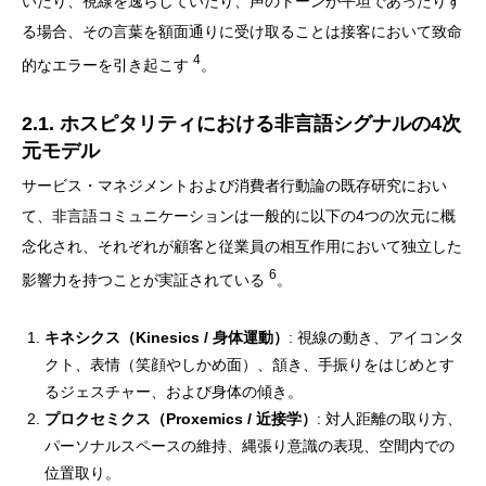
いたり、視線を逸らしていたり、声のトーンが平坦であったりす
る場合、その言葉を額面通りに受け取ることは接客において致命
4
的なエラーを引き起こす
。
2.1. ホスピタリティにおける非言語シグナルの4次
元モデル
サービス・マネジメントおよび消費者行動論の既存研究におい
て、非言語コミュニケーションは一般的に以下の4つの次元に概
念化され、それぞれが顧客と従業員の相互作用において独立した
6
影響力を持つことが実証されている
。
キネシクス（Kinesics / 身体運動）
: 視線の動き、アイコンタ
クト、表情（笑顔やしかめ面）、頷き、手振りをはじめとす
るジェスチャー、および身体の傾き。
プロクセミクス（Proxemics / 近接学）
: 対人距離の取り方、
パーソナルスペースの維持、縄張り意識の表現、空間内での
位置取り。