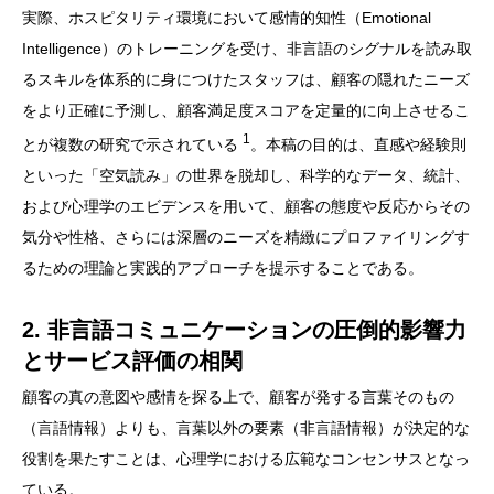
実際、ホスピタリティ環境において感情的知性（Emotional
Intelligence）のトレーニングを受け、非言語のシグナルを読み取
るスキルを体系的に身につけたスタッフは、顧客の隠れたニーズ
をより正確に予測し、顧客満足度スコアを定量的に向上させるこ
1
とが複数の研究で示されている
。本稿の目的は、直感や経験則
といった「空気読み」の世界を脱却し、科学的なデータ、統計、
および心理学のエビデンスを用いて、顧客の態度や反応からその
気分や性格、さらには深層のニーズを精緻にプロファイリングす
るための理論と実践的アプローチを提示することである。
2. 非言語コミュニケーションの圧倒的影響力
とサービス評価の相関
顧客の真の意図や感情を探る上で、顧客が発する言葉そのもの
（言語情報）よりも、言葉以外の要素（非言語情報）が決定的な
役割を果たすことは、心理学における広範なコンセンサスとなっ
ている。