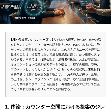
BARや飲食店のカウンター席に1人で訪れる顧客。彼らが「自分の話
をしたい」のか、「マスターの話を聞きたい」のか、あるいは「静
かに一人の時間を楽しみたい」のか。この見えざるニーズを瞬時に
見抜くことは、接客業において最も難易度が高く、かつ重要なスキ
ルである。本稿では、行動心理学、消費者行動論、および非言語コ
ミュニケーションの最新研究データを統合し、顧客の視線、姿勢、
声のトーンといったわずかなサインから、その心理状態と来店目的
を科学的に推測する手法を解き明かす。一流の職人が持つ「直感」
の正体を、シン・スライシング（薄切り認知）や非言語的即時性と
いった学術的アプローチから紐解き、再現性のあるエビデンスに基
づく「察する接客」のメカニズムを詳解する。
1. 序論：カウンター空間における接客のジレ