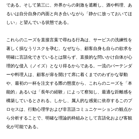
である。そして第三に、外界からの刺激を遮断し、酒や料理、あ
るいは自分自身の内面と向き合いながら「静かに放っておいてほ
しい」と望んでいる状態である。
これらのニーズを直接言葉で尋ねる行為は、サービスの洗練性を
著しく損なうリスクを孕む。なぜなら、顧客自身も自らの欲求を
明確に言語化できているとは限らず、直接的な問いかけ自体が心
理的な侵入（ノイズ）となり得るからである。一流のバーテンダ
ーや料理人は、顧客が扉を開けて席に着くまでのわずかな挙動
や、最初の一杯を注文する際の態度から、これらのニーズを「本
能的」あるいは「長年の経験」によって察知し、最適な距離感を
構築しているとされる。しかし、属人的な感覚に依存するこのプ
ロセスは、行動心理学および非言語コミュニケーションの観点か
ら分析することで、明確な理論的枠組みとして言語化および客観
化が可能である。