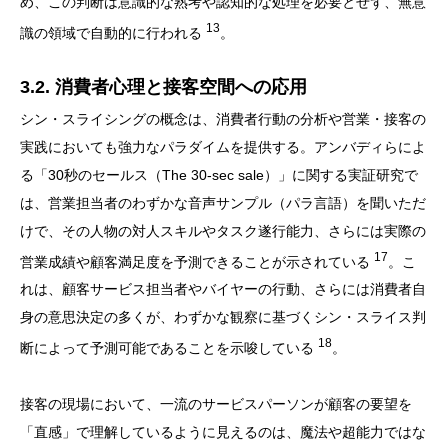
め、この判断は意識的な熟考や認知的な処理を必要とせず、無意
13
識の領域で自動的に行われる
。
3.2. 消費者心理と接客空間への応用
シン・スライシングの概念は、消費者行動の分析や営業・接客の
実践においても強力なパラダイムを提供する。アンバディらによ
る「30秒のセールス（The 30-sec sale）」に関する実証研究で
は、営業担当者のわずかな音声サンプル（パラ言語）を聞いただ
けで、その人物の対人スキルやタスク遂行能力、さらには実際の
17
営業成績や顧客満足度を予測できることが示されている
。こ
れは、顧客サービス担当者やバイヤーの行動、さらには消費者自
身の意思決定の多くが、わずかな観察に基づくシン・スライス判
18
断によって予測可能であることを示唆している
。
接客の現場において、一流のサービスパーソンが顧客の要望を
「直感」で理解しているように見えるのは、魔法や超能力ではな