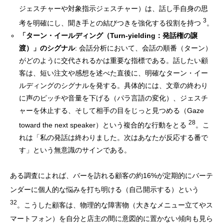
ジェスチャーや対象指示ジェスチャー）は、話し手自身の思
3
考を明確にし、聞き手との結びつきを強化する役割を持つ
。
「ターン・イールディング（Turn-yielding：発話権の譲
渡）」のシグナル
: 会話分析において、会話の順番（ターン）
がどのように交代されるかは重要な指標である。話したい顧
客は、短い注文や感想を述べた直後に、明確なターン・イー
ルディングのシグナルを発する。具体的には、文章の終わり
に声のピッチや音量を下げる（パラ言語の変化）、ジェスチ
ャーを休止する、そして相手の目をじっと見つめる（Gaze
28
toward the next speaker）という複合的な行動をとる
。こ
れは「私の発話は終わりました。次はあなたが反応する番で
す」という無意識のサインである。
ある調査によれば、バーを訪れる顧客の約16%が定期的にバーテ
ンダーに個人的な悩みを打ち明ける（自己開示する）という
32
。こうした顧客は、物理的な障害物（大きなメニュー立てやス
マートフォン）を自分と店主の間に意図的に置かない傾向も見ら