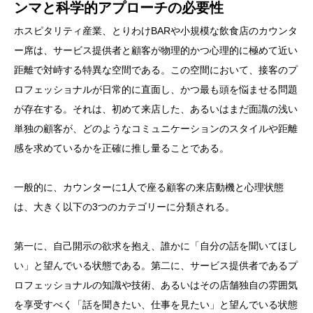
ンマと科学的アプローチの必要性
ホスピタリティ産業、とりわけBARや小規模な飲食店のカウンタ
ー席は、サービス提供者と顧客が物理的かつ心理的に極めて近い
距離で対峙する特異な空間である。この空間において、接客のプ
ロフェッショナルが日常的に直面し、かつ最も頭を悩ませる問題
が存在する。それは、初めて来店した、あるいはまだ面識の浅い
単独の顧客が、どのようなコミュニケーションのスタイルや距離
感を求めているかを正確に推し量ることである。
一般的に、カウンターに1人で座る顧客の来店動機と心理状態
は、大きく以下の3つのカテゴリーに分類される。
第一に、自己開示の欲求を抱え、誰かに「自分の話を聞いてほし
い」と望んでいる状態である。第二に、サービス提供者であるプ
ロフェッショナルの知識や技術、あるいはその店舗独自の雰囲気
を享受すべく「話を聞きたい、仕事を見たい」と望んでいる状態