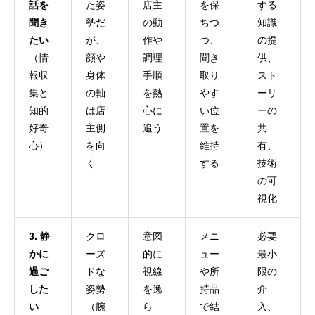
話を
た姿
店主
を保
する
聞き
勢だ
の動
ちつ
知識
たい
が、
作や
つ、
の提
（情
顔や
調理
聞き
供、
報収
身体
手順
取り
スト
集と
の軸
を熱
やす
ーリ
知的
は店
心に
い位
ーの
好奇
主側
追う
置を
共
心）
を向
維持
有、
く
する
技術
の可
視化
3. 静
クロ
意図
メニ
必要
かに
ーズ
的に
ュー
最小
過ご
ドな
視線
や所
限の
した
姿勢
を逸
持品
介
い
（腕
ら
で結
入、