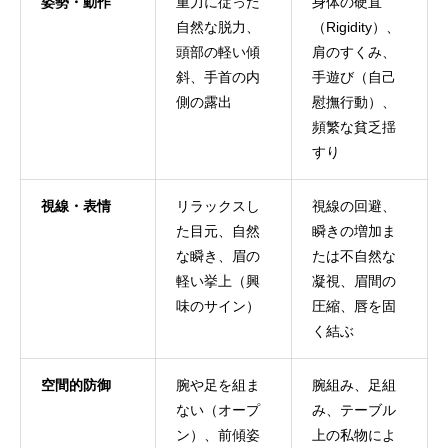
姿勢・動作
重力に従った
身体の硬直
自然な脱力、
（Rigidity）、
頭部の軽い傾
肩のすくみ、
斜、手首の内
手遊び（自己
側の露出
慰撫行動）、
頻繁な貧乏揺
すり
視線・表情
リラックスし
視線の回避、
た目元、自然
瞬きの増加ま
な瞬き、眉の
たは不自然な
軽い挙上（興
凝視、眉間の
味のサイン）
圧縮、唇を固
く結ぶ
空間的防御
腕や足を組ま
腕組み、足組
ない（オープ
み、テーブル
ン）、前傾姿
上の私物によ