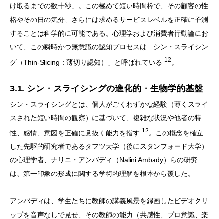
け取るまでの数十秒」。この極めて短い時間枠で、その顧客の性
格やその日の気分、さらには求めるサービスレベルを正確に予測
することは科学的に可能である。心理学および消費者行動論にお
いて、この瞬時かつ無意識の認知プロセスは「シン・スライシン
12
グ（Thin-Slicing：薄切り認知）」と呼ばれている
。
3.1. シン・スライシングの進化的・生物学的基盤
シン・スライシングとは、個人がごくわずかな経験（薄くスライ
スされた短い時間の観察）に基づいて、複雑な状況や他者の特
12
性、感情、意図を正確に見抜く能力を指す
。この概念を確立
した先駆的研究者であるタフツ大学（後にスタンフォード大学）
の心理学者、ナリニ・アンバディ（Nalini Ambady）らの研究
は、第一印象の形成に関する学術的理解を根本から覆した。
アンバディは、学生たちに教師の講義風景を録画したビデオクリ
ップを音声なしで見せ、その教師の能力（共感性、プロ意識、楽