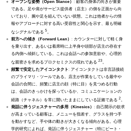
オープンな姿勢（Open Stance）
: 顧客の身体の向きが重要
である。足や肩がサービス提供者（店主）の側を正面から向
いており、腕や足を組んでいない状態。これは他者からの情
報やアプローチに対する高い受容性と関心を示す、最も明確
5
なシグナルである
。
前方への傾き（Forward Lean）
: カウンターに対して軽く身
を乗り出す、あるいは着席時に上半身や頭部が店主の存在す
る内側へ傾斜している。これは会話への参加意欲や、心理的
23
な親密さを求めるプロクセミクスの現れである
。
頻繁で安定したアイコンタクト
: アイコンタクトは非言語接続
のプライマリ・ツールである。店主が作業をしている最中や
会話の合間に、頻繁に店主の顔（特に目）を見つめる行動
は、会話のきっかけを探っているか、コミュニケーションの
2
経路（チャネル）を常に開いたままにしている証拠である
。
発話に伴うジェスチャーの多用（Kinesics）
: 自己開示の欲求
が高まっている顧客は、メニューを指差す、グラスを持つ手
を動かすなど、手や体の動きが大きくなる傾向がある。心理
学的研究によれば、発話に伴うジェスチャー（特にビート・