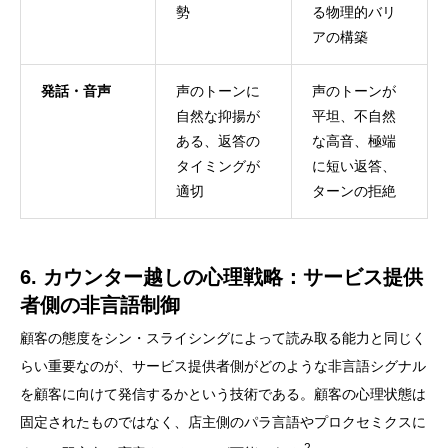
勢
る物理的バリ
アの構築
発話・音声
声のトーンに
声のトーンが
自然な抑揚が
平坦、不自然
ある、返答の
な高音、極端
タイミングが
に短い返答、
適切
ターンの拒絶
6. カウンター越しの心理戦略：サービス提供
者側の非言語制御
顧客の態度をシン・スライシングによって読み取る能力と同じく
らい重要なのが、サービス提供者側がどのような非言語シグナル
を顧客に向けて発信するかという技術である。顧客の心理状態は
固定されたものではなく、店主側のパラ言語やプロクセミクスに
2