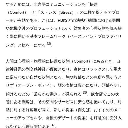
するためには、非言語コミュニケーションを「快適
（Comfort）」と「ストレス（Stress）」の二極で捉えるアプロ
ーチが有効である。これは、FBIなどの法執行機関における尋問
や危機交渉のプロフェッショナルが、対象者の心理状態を読み解
く際に用いる基本フレームワーク（ベースライン・プロファイリ
36
ング）と軌を一にする
。
人間は心理的・物理的に快適な状態（Comfort）にあるとき、自
律神経系の副交感神経が優位となり、身体はリラックスして重力
に逆らわない自然な状態となる。胸や腹部などの急所を隠そうと
せず（オープン・ボディ）、顔の表情は豊かになり、頭部を少し
36
傾けるなどの「柔らかな動き」が見られる
。飲食店でこの状
態にある顧客は、その空間やサービスに安心感を抱いており、対
話に対する許容度が高く、新しい提案（例えば、おすすめのメニ
ューのアップセルや、食後のデザートの提案）を好意的に受け入
37
れやすい心理状態にある
。