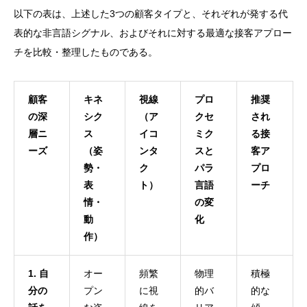
以下の表は、上述した3つの顧客タイプと、それぞれが発する代
表的な非言語シグナル、およびそれに対する最適な接客アプロー
チを比較・整理したものである。
顧客
キネ
視線
プロ
推奨
の深
シク
（ア
クセ
され
層ニ
ス
イコ
ミク
る接
ーズ
（姿
ンタ
スと
客ア
勢・
ク
パラ
プロ
表
ト）
言語
ーチ
情・
の変
動
化
作）
1. 自
オー
頻繁
物理
積極
分の
プン
に視
的バ
的な