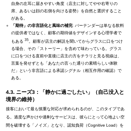
自身の左耳に届きやすい角度（店主に対してやや右寄りの
席、あるいは顔の右側を向ける姿勢）を自然と選択すること
がある。
「期待」の非言語化と風味の補完
: バーテンダーは単なる飲料
の提供者ではなく、顧客の期待値をデザインする心理学者で
35
もある
。顧客が店主の解説を聞いてからグラスに口をつけ
る場合、その「ストーリー」を含めて味わっている。グラス
に口をつける直前や直後に店主の方をチラリと見る視線は、
言葉を発せずとも「あなたの言った通りの素晴らしい体験
だ」という非言語による承認シグナル（相互作用の確認）で
ある。
4.3. ニーズ3：「静かに過ごしたい」（自己没入と
境界の維持）
接客において最も慎重な対応が求められるのが、このタイプであ
る。過度な声かけや過剰なサービスは、彼らにとって心地よい空
間を破壊する「ノイズ」となり、認知負荷（Cognitive Load）を