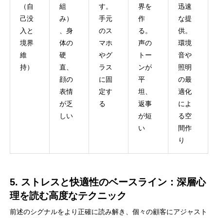
（自
組
す。
界を
迅速
己没
み）
手元
作
な提
入と
、身
のス
る。
供。
境界
体の
マホ
声の
環境
維
硬
やグ
トー
音や
持）
直、
ラス
ンが
照明
顔の
に固
平
の最
表情
定す
坦、
適化
が乏
る
返事
によ
しい
が短
る空
い
間作
り
5. ストレスと快適性のベースライン：深層心
理を読む高度なテクニック
前述のシグナルをより正確に読み解き、個々の顧客にアジャスト