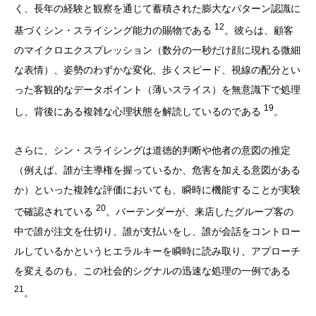
く、長年の経験と観察を通じて蓄積された膨大なパターン認識に
12
基づくシン・スライシング能力の賜物である
。彼らは、顧客
のマイクロエクスプレッション（数分の一秒だけ顔に現れる微細
な表情）、姿勢のわずかな変化、歩くスピード、視線の配分とい
った客観的なデータポイント（薄いスライス）を無意識下で処理
19
し、背後にある複雑な心理状態を解読しているのである
。
さらに、シン・スライシングは道徳的判断や他者の意図の推定
（例えば、誰が主導権を握っているか、危害を加える意図がある
か）といった複雑な評価においても、瞬時に機能することが実験
20
で確認されている
。バーテンダーが、来店したグループ客の
中で誰が注文を仕切り、誰が支払いをし、誰が会話をコントロー
ルしているかというヒエラルキーを瞬時に読み取り、アプローチ
を変えるのも、この社会的シグナルの迅速な処理の一例である
21
。