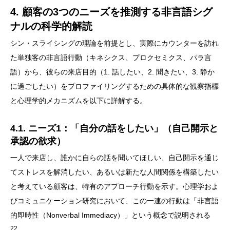
4. 顧客の3つのニーズを推測する非言語シグ
ナルの科学的解読
シン・スライシングの理論を前提とし、実際にカウンターを訪れ
た単独客の非言語行動（キネシクス、プロクセミクス、パラ言
語）から、彼らの来店目的（1. 話したい、2. 聞きたい、3. 静か
に過ごしたい）をプロファイリングするための具体的な観察指標
と心理学的メカニズムを以下に詳解する。
4.1. ニーズ1：「自分の話をしたい」（自己開示と
承認の欲求）
一人で来店し、誰かに自らの話を聞いてほしい、自己開示を通じ
てストレスを解消したい、あるいは新たな人間関係を構築したい
と考えている顧客は、特有のアプローチ行動を示す。心理学およ
びコミュニケーション研究において、この一連の行動は「非言語
的即時性（Nonverbal Immediacy）」という概念で説明される
22