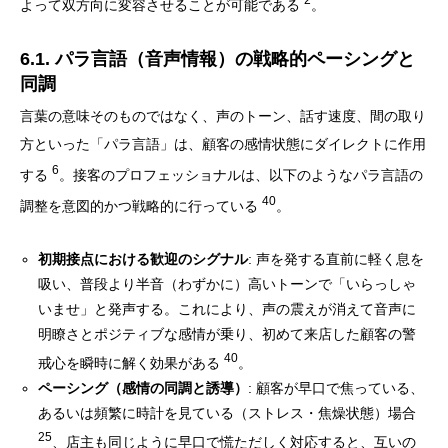
よって双方向に変容させることが可能である
。
6.1. パラ言語（音声情報）の戦略的ペーシングと
同調
言葉の意味そのものではなく、声のトーン、話す速度、間の取り
方といった「パラ言語」は、顧客の感情状態にダイレクトに作用
6
する
。接客のプロフェッショナルは、以下のようなパラ言語の
40
調整を意図的かつ戦略的に行っている
。
初期接点における歓迎のシグナル
: 声を発する直前に軽く息を
吸い、普段より半音（わずかに）高いトーンで「いらっしゃ
いませ」と発声する。これにより、声の震えが消えて音声に
明瞭さとポジティブな感情が乗り、初めて来店した顧客の警
40
戒心を瞬時に解く効果がある
。
ペーシング（感情の同調と誘導）
: 顧客が早口で焦っている、
あるいは頻繁に時計を見ている（ストレス・焦燥状態）場合
25
、店主も同じように早口で慌ただしく対応すると、互いの