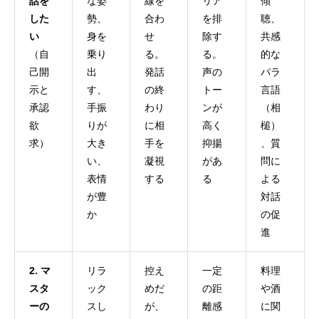
話を
な姿
線を
リア
傾
した
勢、
合わ
を排
聴、
い
身を
せ
除す
共感
（自
乗り
る。
る。
的な
己開
出
発話
声の
パラ
示と
す、
の終
トー
言語
承認
手振
わり
ンが
（相
欲
りが
に相
高く
槌）
求）
大き
手を
抑揚
、質
い、
凝視
があ
問に
表情
する
る
よる
が豊
対話
か
の促
進
2. マ
リラ
控え
一定
料理
スタ
ック
めだ
の距
や酒
ーの
スし
が、
離感
に関