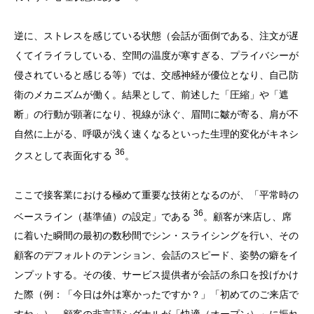
逆に、ストレスを感じている状態（会話が面倒である、注文が遅
くてイライラしている、空間の温度が寒すぎる、プライバシーが
侵されていると感じる等）では、交感神経が優位となり、自己防
衛のメカニズムが働く。結果として、前述した「圧縮」や「遮
断」の行動が顕著になり、視線が泳ぐ、眉間に皺が寄る、肩が不
自然に上がる、呼吸が浅く速くなるといった生理的変化がキネシ
36
クスとして表面化する
。
ここで接客業における極めて重要な技術となるのが、「平常時の
36
ベースライン（基準値）の設定」である
。顧客が来店し、席
に着いた瞬間の最初の数秒間でシン・スライシングを行い、その
顧客のデフォルトのテンション、会話のスピード、姿勢の癖をイ
ンプットする。その後、サービス提供者が会話の糸口を投げかけ
た際（例：「今日は外は寒かったですか？」「初めてのご来店で