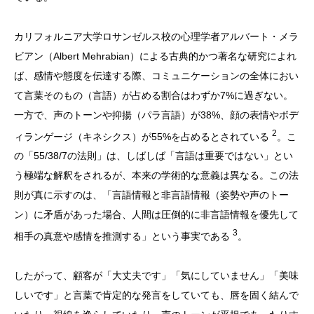
カリフォルニア大学ロサンゼルス校の心理学者アルバート・メラ
ビアン（Albert Mehrabian）による古典的かつ著名な研究によれ
ば、感情や態度を伝達する際、コミュニケーションの全体におい
て言葉そのもの（言語）が占める割合はわずか7%に過ぎない。
一方で、声のトーンや抑揚（パラ言語）が38%、顔の表情やボデ
2
ィランゲージ（キネシクス）が55%を占めるとされている
。こ
の「55/38/7の法則」は、しばしば「言語は重要ではない」とい
う極端な解釈をされるが、本来の学術的な意義は異なる。この法
則が真に示すのは、「言語情報と非言語情報（姿勢や声のトー
ン）に矛盾があった場合、人間は圧倒的に非言語情報を優先して
3
相手の真意や感情を推測する」という事実である
。
したがって、顧客が「大丈夫です」「気にしていません」「美味
しいです」と言葉で肯定的な発言をしていても、唇を固く結んで