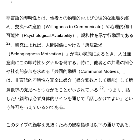
。
非言語的即時性とは、他者との物理的および心理的な距離を縮
め、交流への意欲（Willingness to Communicate）や心理的利用
可能性（Psychological Availability）、親和性を示す行動群である
22
。研究によれば、人間関係における「所属欲求
（Belongingness Motivation）」が高い状態にあるとき、人は無
意識にこの即時性シグナルを発する。特に、他者との共通の関心
や社会的参加を求める「共同的動機（Communal Motives）」
は、非言語的即時性を完全に媒介（媒介変数として機能）して所
22
属欲求の充足へとつながることが示されている
。つまり、話
したい顧客は必ず身体的サインを通じて「話しかけてよい」とい
う許可を与えているのである。
このタイプの顧客を見抜くための観察指標は以下の通りである。