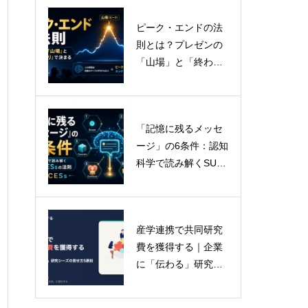
ピーク・エンドの法
脳の認知特性をハッ
則とは？プレゼンの
クする：科学的エビ
「山場」と「終わり
デンスに基づく「最
方」で評価が決まる
強の伝達フレームワ
認知科学
ーク」選択戦略
「記憶に残るメッセ
プレゼンテーション
ージ」の6条件：認知
の科学：Gemini 3.0
科学で読み解くSUC
革命と「Deep Thin
CESsの法則
k」時代がもたらす認
知の変容
産学連携で共同研究
費を獲得する｜企業
に「伝わる」研究シ
ーズの見せ方5原則