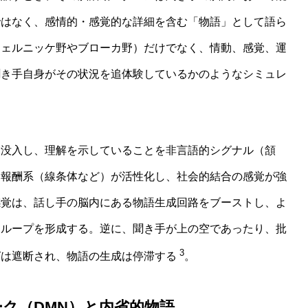
ではなく、感情的・感覚的な詳細を含む「物語」として語ら
ウェルニッケ野やブローカ野）だけでなく、情動、感覚、運
聞き手自身がその状況を追体験しているかのようなシミュレ
く没入し、理解を示していることを非言語的シグナル（頷
は報酬系（線条体など）が活性化し、社会的結合の感覚が強
感覚は、話し手の脳内にある物語生成回路をブーストし、よ
クループを形成する。逆に、聞き手が上の空であったり、批
3
グは遮断され、物語の生成は停滞する
。
ーク（DMN）と内省的物語