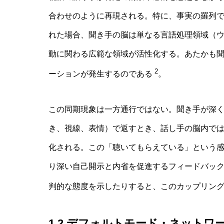
合わせのように再現される。特に、事実の羅列
れた場合、聞き手の脳は単なる言語処理領域（
動に関わる広範な領域が活性化する。あたかも
2
ーションが発生するのである
。
この同期現象は一方通行ではない。聞き手が深
き、視線、表情）で返すとき、話し手の脳内で
化される。この「聴いてもらえている」という
り深い自己開示と内省を促進するフィードバッ
判的な態度を示したりすると、このカップリン
1.2 デフォルトモード・ネットワ