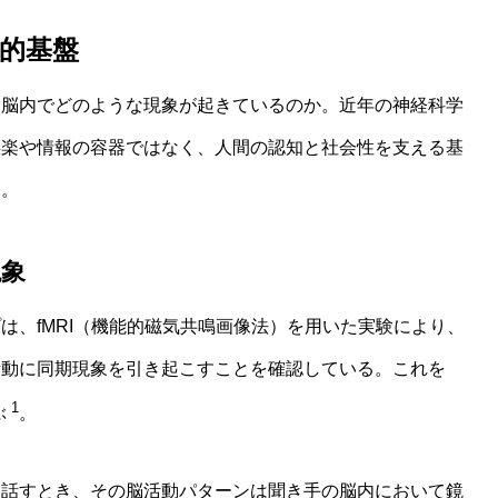
学的基盤
、脳内でどのような現象が起きているのか。近年の神経科学
娯楽や情報の容器ではなく、人間の認知と社会性を支える基
る。
現象
ープは、fMRI（機能的磁気共鳴画像法）を用いた実験により、
活動に同期現象を引き起こすことを確認している。これを
1
ぶ
。
ら話すとき、その脳活動パターンは聞き手の脳内において鏡