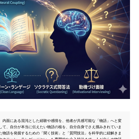
、内面にある混沌とした経験や感情を、他者が共感可能な「物語」へと変
して、自分が本当に伝えたい物語の核を、自分自身でさえ掴みきれていま
た物語を発掘するための「聞く技術」と「質問技法」を科学的に紐解きま