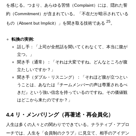
を感じる。つまり、あらゆる苦情（Complaint）には、隠れた誓
約（Commitment）が含まれている。「不在だが暗示されている
25
もの（Absent but Implicit）」を聞き取る技術である
。
転換の実例:
話し手：「上司が全然話を聞いてくれなくて、本当に腹が
立つ。」
聞き手（通常）：「それは大変ですね。どんなところが腹
立たしいですか？」
聞き手（ダブル・リスニング）：「それほど腹が立つとい
うことは、あなたは『チームメンバーの声は尊重されるべ
きだ』という強い信念を持っているのですね。その価値観
はどこから来たのですか？」
4.4 リ・メンバリング（再著述・再会員化）
人生は多くの人々との関わりでできている。ナラティブ・アプロ
ーチでは、人生を「会員制のクラブ」に見立て、相手のアイデン