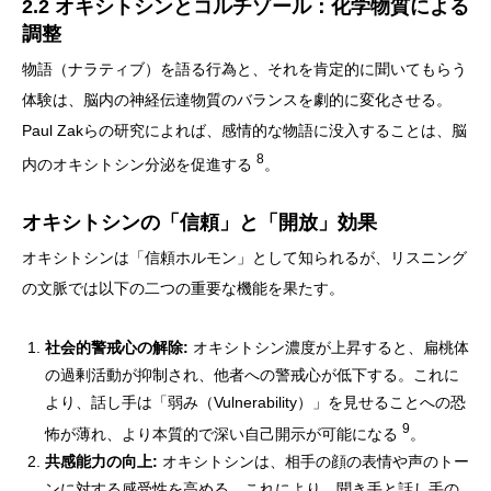
2.2 オキシトシンとコルチゾール：化学物質による
調整
物語（ナラティブ）を語る行為と、それを肯定的に聞いてもらう
体験は、脳内の神経伝達物質のバランスを劇的に変化させる。
Paul Zakらの研究によれば、感情的な物語に没入することは、脳
8
内のオキシトシン分泌を促進する
。
オキシトシンの「信頼」と「開放」効果
オキシトシンは「信頼ホルモン」として知られるが、リスニング
の文脈では以下の二つの重要な機能を果たす。
社会的警戒心の解除:
オキシトシン濃度が上昇すると、扁桃体
の過剰活動が抑制され、他者への警戒心が低下する。これに
より、話し手は「弱み（Vulnerability）」を見せることへの恐
9
怖が薄れ、より本質的で深い自己開示が可能になる
。
共感能力の向上:
オキシトシンは、相手の顔の表情や声のトー
ンに対する感受性を高める。これにより、聞き手と話し手の