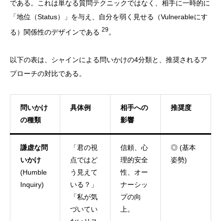
である。これは単なる質問テクニックではなく、相手に一時的に
「地位（Status）」を与え、自分を弱く見せる（Vulnerableにす
29
る）関係性のデザインである
。
以下の表は、シャインによる問いかけの4分類と、推奨されるア
プローチの対比である。
問いかけ
具体例
相手への
推奨度
の種類
影響
謙虚な問
「君の視
信頼、心
◎ (基本
いかけ
点ではど
理的安全
姿勢)
(Humble
う見えて
性、オー
Inquiry)
いる？」
ナーシッ
「私が気
プの向
づいてい
上。