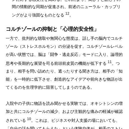
間の情動的な同期が促進され、前述のニューラル・カップリ
12
ングがより強固なものとなる
。
コルチゾールの抑制と「心理的安全性」
一方で、批判的な聴取や無関心な態度は、話し手の脳内でコルチ
ゾール（ストレスホルモン）の分泌を促す。コルチゾールレベル
が高い状態では、脳は「闘争・逃走反応」モードに入り、論理的
11
思考や長期的な展望を司る前頭前皮質の機能が低下する
。つ
まり、相手を問い詰めたり、遮ったりする聞き方は、相手の「知
能」を一時的に低下させ、創造的なアイデアや前向きな物語が出
てくるのを生理学的に阻害してしまうのである。
入院中の子供に物語を読み聞かせる実験では、オキシトシンの増
加と共にコルチゾールの減少、および主観的な痛みの軽減が確認
10
されている
。これは、ビジネスや対人支援の場においても、
「自分の話を聞いてもらえた」という体験自体が、相手のストレ