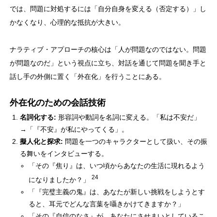
では、問題に対処するには「自分自身を変える（否定する）」し
かなくなり、心理的な抵抗が大きい。
ナラティブ・アプローチの核心は「人が問題なのではない。問題
が問題なのだ」という視点に立ち、対話を通じて問題を聞き手と
話し手の外側に置く「外在化」を行うことにある。
外在化のための会話技術
名詞化する:
形容詞や動詞を名詞に変える。「私は不安だ」
→「『不安』が私にやってくる」。
擬人化と探求:
問題を一つのキャラクターとして扱い、その振
る舞いをインタビューする。
「その『焦り』は、いつ頃からあなたの生活に現れるよう
24
になりましたか？」
「『完璧主義の鬼』は、あなたが新しい挑戦をしようとす
ると、耳元でどんな言葉を囁きかけてきますか？」
「その『自信のなさ』が、あなたにさせまいとしているこ