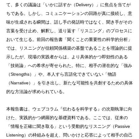
て、多くの議論は「いかに話すか（Delivery）」に焦点を当てが
ちである。しかし、コミュニケーションの回路が真に接続し、意
味が生成される瞬間は、話し手の発話時ではなく、聞き手がその
言葉を受け止め、解釈し、送り返す「リスニング」のプロセスに
おいて生じる。
前回の報告書「聞くことの重要性の科学的分析」
では、リスニングが信頼関係構築の基盤であることを理論的に提
示したが、現場の実践者からは、より具体的かつ即効性のある
「技術論」への希求が寄せられた。特に、相手の潜在的な「強み
（Strengths）」や、本人すら言語化できていない「物語
（Narrative）」を引き出し、新たな可能性を共創するための具体
的な方法論が求められている。
本報告書は、ウェブコラム『伝わるを科学する』の次期執筆に向
けた、実践的かつ網羅的な基礎資料である。ここでは、従来の
「情報を正確に聞き取る」という受動的なリスニング（Passive
Listening）の枠組みを超え、問いかけと応答によって相手の自己