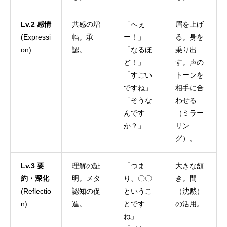
Lv.2 感情
共感の増
「へぇ
眉を上げ
(Expressi
幅。承
ー！」
る。身を
on)
認。
「なるほ
乗り出
ど！」
す。声の
「すごい
トーンを
ですね」
相手に合
「そうな
わせる
んです
（ミラー
か？」
リン
グ）。
Lv.3 要
理解の証
「つま
大きな頷
約・深化
明。メタ
り、〇〇
き。間
(Reflectio
認知の促
というこ
（沈黙）
n)
進。
とです
の活用。
ね」