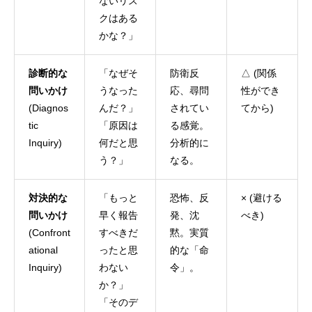
ないリス
クはある
かな？」
診断的な
「なぜそ
防衛反
△ (関係
問いかけ
うなった
応、尋問
性ができ
(Diagnos
んだ？」
されてい
てから)
tic
「原因は
る感覚。
Inquiry)
何だと思
分析的に
う？」
なる。
対決的な
「もっと
恐怖、反
× (避ける
問いかけ
早く報告
発、沈
べき)
(Confront
すべきだ
黙。実質
ational
ったと思
的な「命
Inquiry)
わない
令」。
か？」
「そのデ