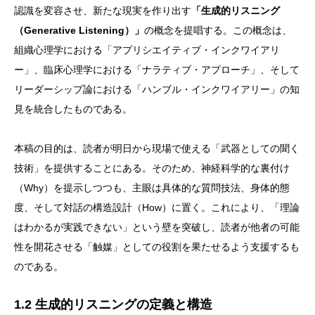
認識を変容させ、新たな現実を作り出す
「生成的リスニング
（Generative Listening）」
の概念を提唱する。この概念は、
組織心理学における「アプリシエイティブ・インクワイアリ
ー」、臨床心理学における「ナラティブ・アプローチ」、そして
リーダーシップ論における「ハンブル・インクワイアリー」の知
見を統合したものである。
本稿の目的は、読者が明日から現場で使える「武器としての聞く
技術」を提供することにある。そのため、神経科学的な裏付け
（Why）を提示しつつも、主眼は具体的な質問技法、身体的態
度、そして対話の構造設計（How）に置く。これにより、「理論
はわかるが実践できない」という壁を突破し、読者が他者の可能
性を開花させる「触媒」としての役割を果たせるよう支援するも
のである。
1.2 生成的リスニングの定義と構造