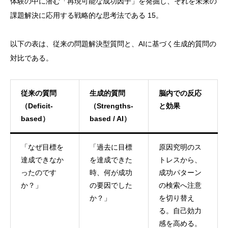
体験の中に潜む「再現可能な成功因子」を発掘し、それを未来の
課題解決に応用する戦略的な思考法である 15。
以下の表は、従来の問題解決型質問と、AIに基づく生成的質問の
対比である。
従来の質問
生成的質問
脳内での反応
（Deficit-
（Strengths-
と効果
based）
based / AI）
「なぜ目標を
「過去に目標
原因究明のス
達成できなか
を達成できた
トレスから、
ったのです
時、何が成功
成功パターン
か？」
の要因でした
の検索へ注意
か？」
を切り替え
る。自己効力
感を高める。