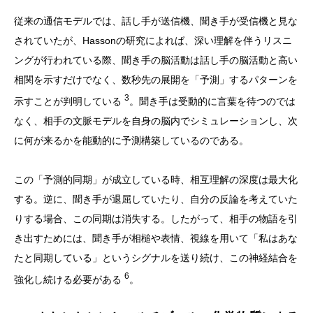
従来の通信モデルでは、話し手が送信機、聞き手が受信機と見な
されていたが、Hassonの研究によれば、深い理解を伴うリスニ
ングが行われている際、聞き手の脳活動は話し手の脳活動と高い
相関を示すだけでなく、数秒先の展開を「予測」するパターンを
3
示すことが判明している
。聞き手は受動的に言葉を待つのでは
なく、相手の文脈モデルを自身の脳内でシミュレーションし、次
に何が来るかを能動的に予測構築しているのである。
この「予測的同期」が成立している時、相互理解の深度は最大化
する。逆に、聞き手が退屈していたり、自分の反論を考えていた
りする場合、この同期は消失する。したがって、相手の物語を引
き出すためには、聞き手が相槌や表情、視線を用いて「私はあな
たと同期している」というシグナルを送り続け、この神経結合を
6
強化し続ける必要がある
。