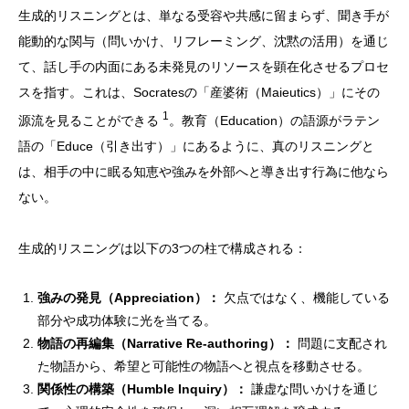
生成的リスニングとは、単なる受容や共感に留まらず、聞き手が
能動的な関与（問いかけ、リフレーミング、沈黙の活用）を通じ
て、話し手の内面にある未発見のリソースを顕在化させるプロセ
スを指す。これは、Socratesの「産婆術（Maieutics）」にその
1
源流を見ることができる
。教育（Education）の語源がラテン
語の「Educe（引き出す）」にあるように、真のリスニングと
は、相手の中に眠る知恵や強みを外部へと導き出す行為に他なら
ない。
生成的リスニングは以下の3つの柱で構成される：
強みの発見（Appreciation）：
欠点ではなく、機能している
部分や成功体験に光を当てる。
物語の再編集（Narrative Re-authoring）：
問題に支配され
た物語から、希望と可能性の物語へと視点を移動させる。
関係性の構築（Humble Inquiry）：
謙虚な問いかけを通じ