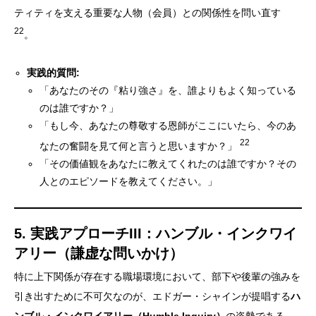
ティティを支える重要な人物（会員）との関係性を問い直す
22
。
実践的質問:
「あなたのその『粘り強さ』を、誰よりもよく知っている
のは誰ですか？」
「もし今、あなたの尊敬する恩師がここにいたら、今のあ
22
なたの奮闘を見て何と言うと思いますか？」
「その価値観をあなたに教えてくれたのは誰ですか？その
人とのエピソードを教えてください。」
5. 実践アプローチIII：ハンブル・インクワイ
アリー（謙虚な問いかけ）
特に上下関係が存在する職場環境において、部下や後輩の強みを
引き出すために不可欠なのが、エドガー・シャインが提唱する
ハ
ンブル・インクワイアリー（Humble Inquiry）
の姿勢である