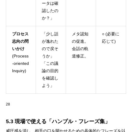
ータは確
認したの
か？」
プロセス
「少し話
メタ認知
○ (必要に
志向の問
が逸れた
の促進。
応じて)
いかけ
ので戻そ
会話の軌
(Process
うか」
道修正。
-oriented
「この議
Inquiry)
論の目的
を確認し
よう」
28
5.3 現場で使える「ハンブル・フレーズ集」
威圧感を消し、相手の口を開かせるための具体的なフレーズを以