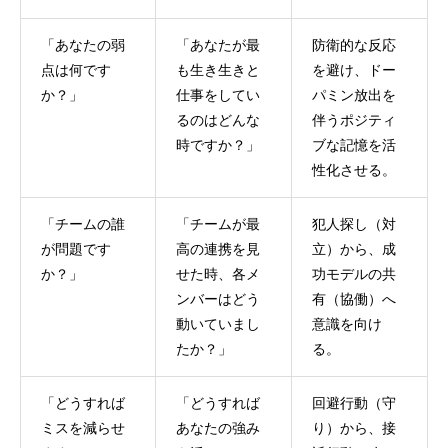
「あなたの弱
「あなたが最
防衛的な反応
点は何です
も生き生きと
を避け、ドー
か？」
仕事をしてい
パミン放出を
るのはどんな
伴うポジティ
時ですか？」
ブな記憶を活
性化させる。
「チームの誰
「チームが最
犯人探し（対
が問題です
高の連携を見
立）から、成
か？」
せた時、各メ
功モデルの共
ンバーはどう
有（協働）へ
動いていまし
意識を向け
たか？」
る。
「どうすれば
「どうすれば
回避行動（守
ミスを減らせ
あなたの強み
り）から、接