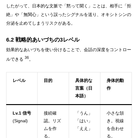
したがって、日本的な文脈で「黙って聞く」ことは、相手に「拒
絶」や「無関心」という誤ったシグナルを送り、オキシトシンの
分泌を止めてしまうリスクがある。
6.2 戦略的あいづちの3レベル
効果的なあいづちを使い分けることで、会話の深度をコントロー
36
ルできる
。
レベル
目的
具体的な
身体的動
言葉（日
作
本語）
Lv.1 信号
接続確
「うん」
小さな頷
(Signal)
認。リズ
「はい」
き。視線
ムを作
「ええ」
を合わせ
る。
る。