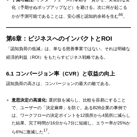
化（予期せぬポップアップなど）を避ける。次に何が起こる
66
かが予測可能であることは、安心感と認知的余裕を生む
。
第6章：ビジネスへのインパクトとROI
「認知負荷の低減」は、単なる慈善事業ではない。それは明確な
経済的利益（ROI）をもたらすビジネス戦略である。
6.1 コンバージョン率（CVR）と収益の向上
認知負荷の高さは、コンバージョンの最大の敵である。
意思決定の高速化:
選択肢を減らし、比較を容易にすること
で、ユーザーの「決定麻痺」を防ぐ。あるB2B企業の事例で
は、ワークフローの決定ポイントを12箇所から4箇所に減らし
た結果、完了時間が16分から7分に短縮し、エラー率が25%か
17
ら6%に激減した
。