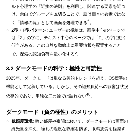
ルト心理学の「近接の法則」を利用し、関連する要素を近づ
け、余白でグループを区切ることで、脳は個々の要素ではな
5
く「情報の塊」として画面を処理できる
。
Z型・F型パターン:
ユーザーの視線は、画像中心のページで
は「Z」の字に、テキスト中心のページでは「F」の字に動く
傾向がある。この自然な動線上に重要情報を配置すること
5
で、探索の認知負荷を最小化する
。
3.2 ダークモードの科学：極性と可読性
2025年、ダークモードは単なる美的トレンドを超え、OS標準の
機能として定着している。しかし、その認知負荷への影響は状況
40
依存的であり、単純な二元論では語れない
。
ダークモード（負の極性）のメリット
低照度環境:
暗い部屋や夜間において、ダークモードは画面の
総光量を抑え、瞳孔の過度な収縮を防ぎ、眼精疲労を軽減す