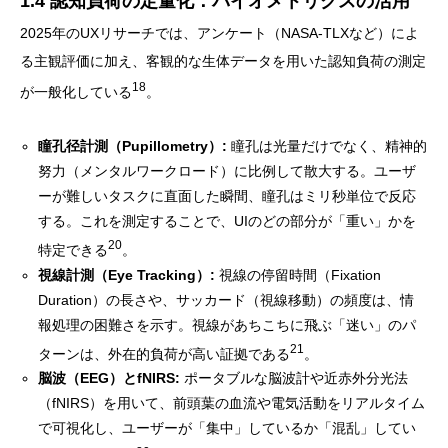
1.4 認知負荷の定量化：バイオメトリクスの活用
2025年のUXリサーチでは、アンケート（NASA-TLXなど）によ
る主観評価に加え、客観的な生体データを用いた認知負荷の測定
18
が一般化している
。
瞳孔径計測（Pupillometry）:
瞳孔は光量だけでなく、精神的
努力（メンタルワークロード）に比例して散大する。ユーザ
ーが難しいタスクに直面した瞬間、瞳孔はミリ秒単位で反応
する。これを測定することで、UIのどの部分が「重い」かを
20
特定できる
。
視線計測（Eye Tracking）:
視線の停留時間（Fixation
Duration）の長さや、サッカード（視線移動）の頻度は、情
報処理の困難さを示す。視線があちこちに飛ぶ「迷い」のパ
21
ターンは、外在的負荷が高い証拠である
。
脳波（EEG）とfNIRS:
ポータブルな脳波計や近赤外分光法
（fNIRS）を用いて、前頭葉の血流や電気活動をリアルタイム
で可視化し、ユーザーが「集中」しているか「混乱」してい