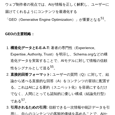
ウェブ制作者の視点では、AIが情報を正しく解釈し、ユーザーに
届けてくれるようにコンテンツを最適化する
51
「GEO（Generative Engine Optimization）」が重要となる
。
GEOの主要戦略：
構造化データとE-E-A-T:
著者の専門性（Experience,
Expertise, Authority, Trust）を明示し、Schema.orgなどの構
造化データを実装することで、AIモデルに対して情報の信頼
55
性をシグナルとして送る
。
直接的回答フォーマット:
ユーザーの質問（Q）に対して、結
論から述べる直接的な回答（A）をコンテンツの冒頭に配置す
る。これはAIによる要約（スニペット化）を容易にするだけ
でなく、人間にとっても認知的に優しい構成（結論先行型）
57
である
。
引用されるための引用:
信頼できる一次情報や統計データを引
用し、自らのコンテンツの客観的価値を高めることで、AIか