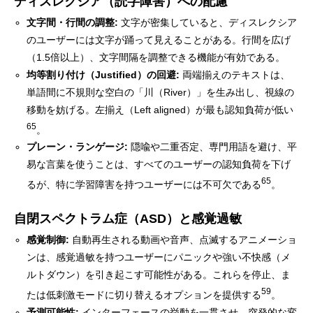
ディスレクシア（読字障害）への配慮
文字間・行間の調整:
文字が密集していると、ディスレクシア
のユーザーには文字が踊って見えることがある。行間を広げ
（1.5倍以上）、文字間隔を調整できる機能が有効である。
均等割り付け（Justified）の回避:
両端揃えのテキストは、
単語間に不規則な空白の「川（River）」を生み出し、視線の
移動を妨げる。左揃え（Left aligned）が最も認知負荷が低い
65
。
プレーン・ランゲージ:
隠喩や二重否定、専門用語を避け、平
易な言葉を使うことは、すべてのユーザーの認知負荷を下げ
65
るが、特に学習障害を持つユーザーには不可欠である
。
自閉スペクトラム症（ASD）と感覚過敏
感覚制御:
自動再生される動画や音声、点滅するアニメーショ
ンは、感覚過敏を持つユーザーにパニックや強い不快感（メ
ルトダウン）を引き起こす可能性がある。これらを停止、ま
59
たは低刺激モードに切り替えるオプションを提供する
。
予測可能性:
インターフェースの挙動を一貫させ、突発的な変