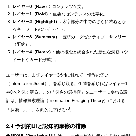
レイヤー0（Raw）:
コンテンツ全文。
レイヤー1（Bold）:
重要なセンテンスの太字化。
レイヤー2（Highlight）:
太字部分の中でのさらに核心とな
るキーワードのハイライト。
レイヤー3（Summary）:
冒頭のエグゼクティブ・サマリー
（要約）。
レイヤー4（Remix）:
他の概念と統合された新たな洞察（ツ
イートやカード形式）。
ユーザーは、まずレイヤー3や4に触れて「情報の匂い
（Information Scent）」を感じ取る。価値を感じればレイヤー1
や0へと深く潜る。この「深さの選択権」をユーザーに委ねる設
計は、情報探索理論（Information Foraging Theory）における
33
「探索コスト」を劇的に下げる
。
2.4 予測的UIと認知的摩擦の排除
予測的UI（Predictive UI）
は、ユーザーが次に何をするかを予測