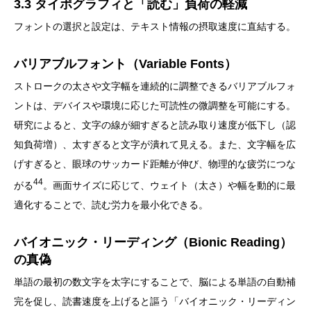
3.3 タイポグラフィと「読む」負荷の軽減
フォントの選択と設定は、テキスト情報の摂取速度に直結する。
バリアブルフォント（Variable Fonts）
ストロークの太さや文字幅を連続的に調整できるバリアブルフォ
ントは、デバイスや環境に応じた可読性の微調整を可能にする。
研究によると、文字の線が細すぎると読み取り速度が低下し（認
知負荷増）、太すぎると文字が潰れて見える。また、文字幅を広
げすぎると、眼球のサッカード距離が伸び、物理的な疲労につな
44
がる
。画面サイズに応じて、ウェイト（太さ）や幅を動的に最
適化することで、読む労力を最小化できる。
バイオニック・リーディング（Bionic Reading）
の真偽
単語の最初の数文字を太字にすることで、脳による単語の自動補
完を促し、読書速度を上げると謳う「バイオニック・リーディン