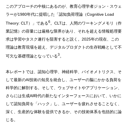
このアプローチの中核にあるのが、教育心理学者ジョン・スウェ
ラーが1980年代に提唱した「認知負荷理論（Cognitive Load
6
Theory: CLT）」である
。CLTは、人間のワーキングメモリ（作
業記憶）の容量には厳格な限界があり、それを超える情報処理要
求は学習やタスク遂行を阻害すると説く。2025年の現在、この
理論は教育現場を超え、デジタルプロダクトの生存戦略として不
3
可欠な基礎理論となっている
。
本レポートでは、認知心理学、神経科学、バイオメトリクス、そ
して最新のAI技術の知見を統合し、ユーザーの脳にかかる負荷を
科学的に解剖する。そして、ウェブサイトやアプリケーション、
さらには生成AI時代の新たなインターフェースにおいて、いかに
して認知負荷を「ハック」し、ユーザーを疲れさせることなく、
深く、生産的な体験を提供できるか、その技術体系を包括的に論
じる。