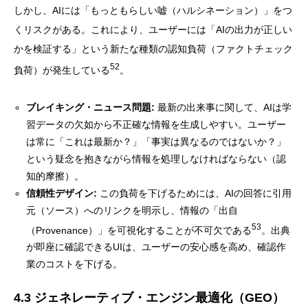
しかし、AIには「もっともらしい嘘（ハルシネーション）」をつ
くリスクがある。これにより、ユーザーには「AIの出力が正しい
かを検証する」という新たな種類の認知負荷（ファクトチェック
52
負荷）が発生している
。
ブレイキング・ニュース問題:
最新の出来事に関して、AIは学
習データの欠如から不正確な情報を生成しやすい。ユーザー
は常に「これは最新か？」「事実は異なるのではないか？」
という疑念を抱きながら情報を処理しなければならない（認
知的摩擦）。
信頼性デザイン:
この負荷を下げるためには、AIの回答に引用
元（ソース）へのリンクを明示し、情報の「出自
53
（Provenance）」を可視化することが不可欠である
。出典
が即座に確認できるUIは、ユーザーの安心感を高め、確認作
業のコストを下げる。
4.3 ジェネレーティブ・エンジン最適化（GEO）