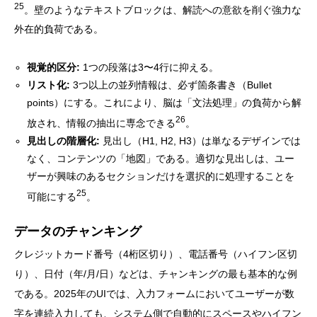
25
。壁のようなテキストブロックは、解読への意欲を削ぐ強力な
外在的負荷である。
視覚的区分:
1つの段落は3〜4行に抑える。
リスト化:
3つ以上の並列情報は、必ず箇条書き（Bullet
points）にする。これにより、脳は「文法処理」の負荷から解
26
放され、情報の抽出に専念できる
。
見出しの階層化:
見出し（H1, H2, H3）は単なるデザインでは
なく、コンテンツの「地図」である。適切な見出しは、ユー
ザーが興味のあるセクションだけを選択的に処理することを
25
可能にする
。
データのチャンキング
クレジットカード番号（4桁区切り）、電話番号（ハイフン区切
り）、日付（年/月/日）などは、チャンキングの最も基本的な例
である。2025年のUIでは、入力フォームにおいてユーザーが数
字を連続入力しても、システム側で自動的にスペースやハイフン