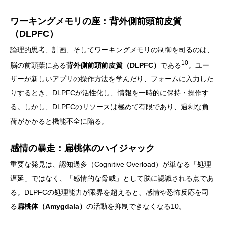
ワーキングメモリの座：背外側前頭前皮質
（DLPFC）
論理的思考、計画、そしてワーキングメモリの制御を司るのは、
10
脳の前頭葉にある
背外側前頭前皮質（DLPFC）
である
。ユー
ザーが新しいアプリの操作方法を学んだり、フォームに入力した
りするとき、DLPFCが活性化し、情報を一時的に保持・操作す
る。しかし、DLPFCのリソースは極めて有限であり、過剰な負
荷がかかると機能不全に陥る。
感情の暴走：扁桃体のハイジャック
重要な発見は、認知過多（Cognitive Overload）が単なる「処理
遅延」ではなく、「感情的な脅威」として脳に認識される点であ
る。DLPFCの処理能力が限界を超えると、感情や恐怖反応を司
る
扁桃体（Amygdala）
の活動を抑制できなくなる10。