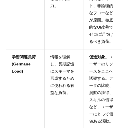
力。
ト、非論理的
なフローなど
が原因。徹底
的なUI改善で
ゼロに近づけ
るべき負荷。
学習関連負荷
情報を理解
促進対象
。ユ
(Germane
し、長期記憶
ーザーのリソ
Load)
にスキーマを
ースをここへ
形成するため
誘導する。デ
に使われる有
ータの比較、
益な負荷。
洞察の獲得、
スキルの習得
など、ユーザ
ーにとって価
値ある活動。