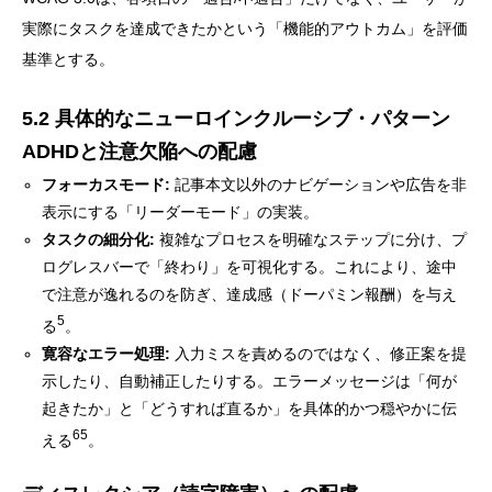
実際にタスクを達成できたかという「機能的アウトカム」を評価
基準とする。
5.2 具体的なニューロインクルーシブ・パターン
ADHDと注意欠陥への配慮
フォーカスモード:
記事本文以外のナビゲーションや広告を非
表示にする「リーダーモード」の実装。
タスクの細分化:
複雑なプロセスを明確なステップに分け、プ
ログレスバーで「終わり」を可視化する。これにより、途中
で注意が逸れるのを防ぎ、達成感（ドーパミン報酬）を与え
5
る
。
寛容なエラー処理:
入力ミスを責めるのではなく、修正案を提
示したり、自動補正したりする。エラーメッセージは「何が
起きたか」と「どうすれば直るか」を具体的かつ穏やかに伝
65
える
。