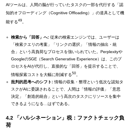
AIツールは、人間の脳が行っていたタスクの一部を代行する「認
知的オフローディング（Cognitive Offloading）」の道具として機
49
能する
。
検索から「回答」へ:
従来の検索エンジンでは、ユーザーは
「検索クエリの考案」「リンクの選択」「情報の抽出・統
合」という高負荷なプロセスを強いられていた。Perplexityや
GoogleのSGE（Search Generative Experience）は、このプ
ロセスをAIが代行し、直接的な「回答」を提示することで、
50
情報探索コストを大幅に削減する
。
批判的思考へのシフト:
情報の収集・整理という低次な認知タ
スクがAIに委譲されることで、人間は「情報の評価」「意思
決定」「創造的統合」という高次のタスクにリソースを集中
できるようになる…はずである。
4.2 「ハルシネーション」税：ファクトチェック負
荷