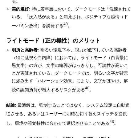
る。
美的選好:
特に若年層において、ダークモードは「洗練されて
いる」「没入感がある」と知覚され、ポジティブな感情（ド
40
ーパミン放出）を誘発する
。
ライトモード（正の極性）のメリット
明所と高齢者:
明るい環境下や、視力が低下している高齢者
（特に乱視や白内障）においては、ライトモード（白背景に
黒文字）の方が、文字の輪郭がはっきりし、可読性が高いこ
とが実証されている。ダークモードでは、明るい文字が背景
に滲み出す「ハレーション効果」により、文字がぼやけ、解
40
読の認知負荷が増大するリスクがある
。
結論:
最適解は、強制することではなく、システム設定に自動追
従させる、あるいはユーザーに明確な切り替えスイッチを提供
43
し、環境や視覚特性に合わせて選択させることである
。