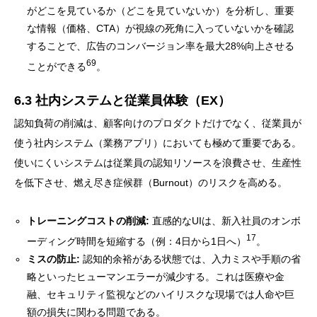
がどこを見ているか（どこを見ていないか）を分析し、重要
な情報（価格、CTA）が視線の死角に入っていないかを確認
することで、広告のコンバージョン率を最大28%向上させる
69
ことができる
。
6.3 社内システムと従業員体験（EX）
認知負荷の削減は、顧客向けのプロダクトだけでなく、従業員が
使う社内システム（業務アプリ）においても極めて重要である。
使いにくいシステムは従業員の認知リソースを浪費させ、生産性
を低下させ、燃え尽き症候群（Burnout）のリスクを高める。
トレーニングコストの削減:
直感的なUIは、新入社員のオンボ
17
ーディング時間を短縮する（例：4日から1日へ）
。
ミスの防止:
認知的余裕がある状態では、入力ミスや手順の省
略といったヒューマンエラーが減少する。これは医療や金
融、セキュリティ監視などのハイリスクな現場では人命や巨
額の損失に関わる問題である。