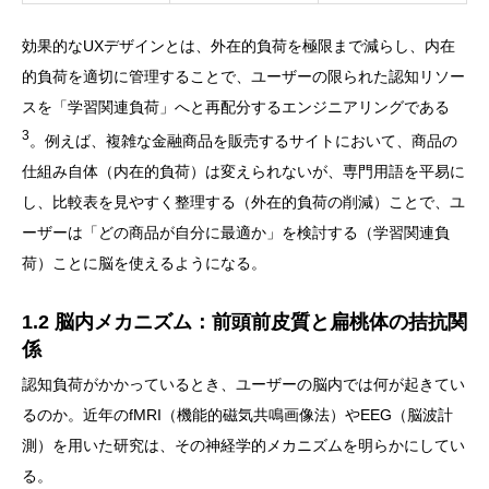
効果的なUXデザインとは、外在的負荷を極限まで減らし、内在
的負荷を適切に管理することで、ユーザーの限られた認知リソー
スを「学習関連負荷」へと再配分するエンジニアリングである
3
。例えば、複雑な金融商品を販売するサイトにおいて、商品の
仕組み自体（内在的負荷）は変えられないが、専門用語を平易に
し、比較表を見やすく整理する（外在的負荷の削減）ことで、ユ
ーザーは「どの商品が自分に最適か」を検討する（学習関連負
荷）ことに脳を使えるようになる。
1.2 脳内メカニズム：前頭前皮質と扁桃体の拮抗関
係
認知負荷がかかっているとき、ユーザーの脳内では何が起きてい
るのか。近年のfMRI（機能的磁気共鳴画像法）やEEG（脳波計
測）を用いた研究は、その神経学的メカニズムを明らかにしてい
る。