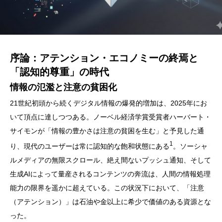
序論：アテンション・エコノミーの終焉と
「認知的尊重」の時代
情報の氾濫と注意の貧困化
21世紀初頭から続くデジタル情報の爆発的増加は、2025年にお
いて頂点に達しつつある。ノーベル経済学賞受賞者ハーバート・
サイモンが「情報の豊かさは注意の貧困を生む」と予見した通
1
り、現代のユーザーは常に認知的な飽和状態にある
。ソーシャ
ルメディアの無限スクロール、絶え間ないプッシュ通知、そして
生成AIによって量産されるコンテンツの奔流は、人間の情報処理
能力の限界を遥かに超えている。この状況下において、「注意
（アテンション）」は石油や金以上に希少で価値のある資源とな
った。