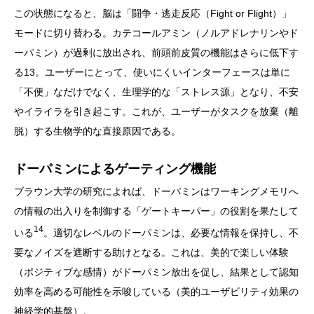
この状態になると、脳は「闘争・逃走反応（Fight or Flight）」
モードに切り替わる。カテコールアミン（ノルアドレナリンやド
ーパミン）が過剰に放出され、前頭前皮質の機能はさらに低下す
る13。ユーザーにとって、使いにくいインターフェースは単に
「不便」なだけでなく、生理学的な「ストレス源」となり、不安
やイライラを引き起こす。これが、ユーザーがタスクを放棄（離
脱）する生物学的な直接原因である。
ドーパミンによるゲーティング機能
ブラウン大学の研究によれば、ドーパミンはワーキングメモリへ
の情報の出入りを制御する「ゲートキーパー」の役割を果たして
14
いる
。適切なレベルのドーパミンは、必要な情報を保持し、不
要なノイズを遮断する助けとなる。これは、美的で楽しい体験
（ポジティブな感情）がドーパミン放出を促し、結果として認知
効率を高める可能性を示唆している（美的ユーザビリティ効果の
神経学的基盤）。