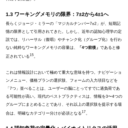
1.3 ワーキングメモリの限界：7±2から4±1へ
長らくジョージ・ミラーの「マジカルナンバー7±2」が、短期記
憶の限界として引用されてきた。しかし、近年の認知心理学の定
説では、リハーサル（復唱）やチャンク化（グループ化）を行わ
ない純粋なワーキングメモリの容量は、
「4つ前後」
であると修
15
正されている
。
これは情報設計において極めて重大な意味を持つ。ナビゲーショ
ンメニュー、価格プランの選択肢、フォームの入力項目などを
「7つ」並べることは、ユーザーの脳にとってすでに過負荷であ
る可能性が高い。現代のベストプラクティスは、情報を3〜4つの
グループにまとめることであり、それ以上の選択肢を提示する場
17
合は、明確なカテゴリー分けが必須となる
。