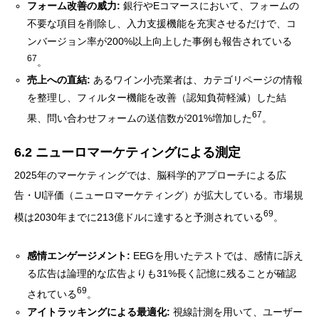
フォーム改善の威力:
銀行やEコマースにおいて、フォームの
不要な項目を削除し、入力支援機能を充実させるだけで、コ
ンバージョン率が200%以上向上した事例も報告されている
67
。
売上への直結:
あるワイン小売業者は、カテゴリページの情報
を整理し、フィルター機能を改善（認知負荷軽減）した結
67
果、問い合わせフォームの送信数が201%増加した
。
6.2 ニューロマーケティングによる測定
2025年のマーケティングでは、脳科学的アプローチによる広
告・UI評価（ニューロマーケティング）が拡大している。市場規
69
模は2030年までに213億ドルに達すると予測されている
。
感情エンゲージメント:
EEGを用いたテストでは、感情に訴え
る広告は論理的な広告よりも31%長く記憶に残ることが確認
69
されている
。
アイトラッキングによる最適化:
視線計測を用いて、ユーザー