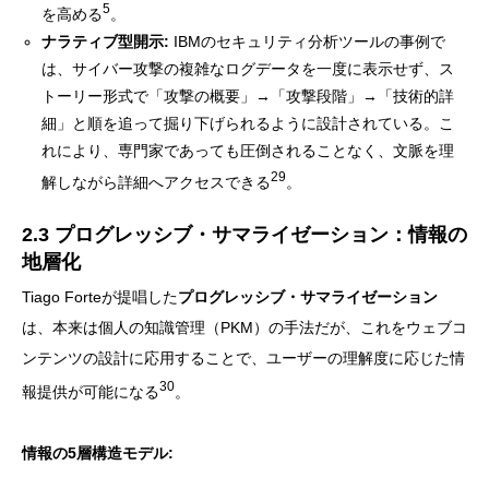
5
を高める
。
ナラティブ型開示:
IBMのセキュリティ分析ツールの事例で
は、サイバー攻撃の複雑なログデータを一度に表示せず、ス
トーリー形式で「攻撃の概要」→「攻撃段階」→「技術的詳
細」と順を追って掘り下げられるように設計されている。こ
れにより、専門家であっても圧倒されることなく、文脈を理
29
解しながら詳細へアクセスできる
。
2.3 プログレッシブ・サマライゼーション：情報の
地層化
Tiago Forteが提唱した
プログレッシブ・サマライゼーション
は、本来は個人の知識管理（PKM）の手法だが、これをウェブコ
ンテンツの設計に応用することで、ユーザーの理解度に応じた情
30
報提供が可能になる
。
情報の5層構造モデル: