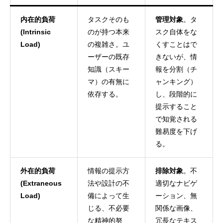
内在的負荷
タスクそのも
管理対象
。タ
(Intrinsic
のが持つ本来
スク自体をな
Load)
の複雑さ。ユ
くすことはで
ーザーの既存
きないが、情
知識（スキー
報を分割（チ
マ）の有無に
ャンキング）
依存する。
し、段階的に
提示すること
で知覚される
難易度を下げ
る。
外在的負荷
情報の提示方
排除対象
。不
(Extraneous
法や設計の不
適切なナビゲ
Load)
備によって生
ーション、無
じる、不必要
関係な画像、
な精神的努
冗長なテキス