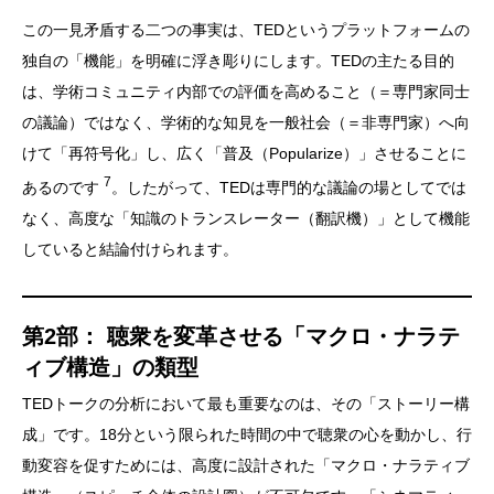
この一見矛盾する二つの事実は、TEDというプラットフォームの
独自の「機能」を明確に浮き彫りにします。TEDの主たる目的
は、学術コミュニティ内部での評価を高めること（＝専門家同士
の議論）ではなく、学術的な知見を一般社会（＝非専門家）へ向
けて「再符号化」し、広く「普及（Popularize）」させることに
7
あるのです
。したがって、TEDは専門的な議論の場としてでは
なく、高度な「知識のトランスレーター（翻訳機）」として機能
していると結論付けられます。
第2部： 聴衆を変革させる「マクロ・ナラテ
ィブ構造」の類型
TEDトークの分析において最も重要なのは、その「ストーリー構
成」です。18分という限られた時間の中で聴衆の心を動かし、行
動変容を促すためには、高度に設計された「マクロ・ナラティブ