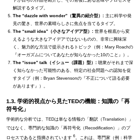
トが自らの作品を紹介し、その背後にある意味やプロセスを
解説するタイプ。
The “dazzle with wonder”（驚異の紹介型）:
主に科学や発
見の驚き、世界の素晴らしさに焦点を当てるタイプ。
The “small idea”（小さなアイデア型）:
世界を根底から変
えるような大きなアイデアではないものの、非常に興味深
く、魅力的な方法で提示されるトピック（例：Mary Roachの
『オーガズムについてあなたが知らなかった10のこと』）。
The “issue” talk（イシュー（課題）型）:
聴衆がそれまで深
く知らなかった可能性のある、特定の社会問題への認知を促
すタイプ（例：Bryan Stevensonの『不正について語る必要
があります』）。
1.3. 学術的視点から見たTEDの機能：知識の「再
符号化」
学術的な分析では、TEDは単なる情報の「翻訳（Translation）」
ではなく、専門的な知識の「再符号化（Recodification）」のプ
6
ロセスであると指摘されています
。これは、専門家（例：科学