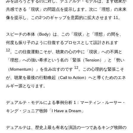
みを語ろうとするのに対し、デュアルテ・モデルは、まず聴衆が
共感できる「現状」の問題点を提示します。次に「理想」の未来
像を提示し、この2つのギャップを意図的に拡大させます 11。
スピーチの本体（Body）は、この「現状」と「理想」の間を、
何度も振り子のように往復するプロセスとして設計されます
12
。この往復運動こそが、聴衆の心の中に「現状」への不満と
「理想」への強い希求という名の「緊張（Tension）」と「勢い
12
（Momentum）」を生み出すのです
。この心理的な緊張こそ
が、聴衆を最後の行動喚起（Call to Action）へと導くためのエネ
ルギー源となります。
デュアルテ・モデルによる事例分析 1：マーティン・ルーサー・
キング・ジュニア牧師「I Have a Dream」
デュアルテは、歴史上最も有名な演説の一つであるキング牧師の