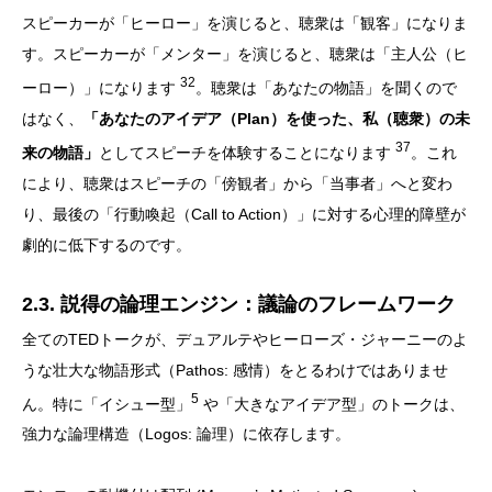
スピーカーが「ヒーロー」を演じると、聴衆は「観客」になりま
す。スピーカーが「メンター」を演じると、聴衆は「主人公（ヒ
32
ーロー）」になります
。聴衆は「あなたの物語」を聞くので
はなく、
「あなたのアイデア（Plan）を使った、私（聴衆）の未
37
来の物語」
としてスピーチを体験することになります
。これ
により、聴衆はスピーチの「傍観者」から「当事者」へと変わ
り、最後の「行動喚起（Call to Action）」に対する心理的障壁が
劇的に低下するのです。
2.3. 説得の論理エンジン：議論のフレームワーク
全てのTEDトークが、デュアルテやヒーローズ・ジャーニーのよ
うな壮大な物語形式（Pathos: 感情）をとるわけではありませ
5
ん。特に「イシュー型」
や「大きなアイデア型」のトークは、
強力な論理構造（Logos: 論理）に依存します。