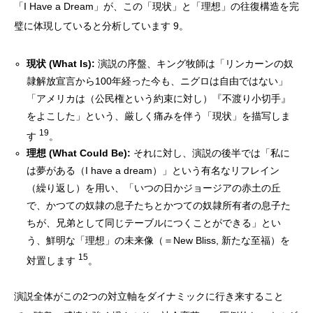
「I Have a Dream」が、この「現状」と「理想」の往復構造を完
璧に体現していると分析しています 9。
現状 (What Is):
演説の序盤、キング牧師は「リンカーンの奴
隷解放宣言から100年経った今も、ニグロは自由ではない」
「アメリカは（公民権という約束に対し）『不渡り小切手』
をよこした」という、厳しく痛みを伴う「現状」を描写しま
19
す
。
理想 (What Could Be):
それに対し、演説の後半では「私に
は夢がある（I have a dream）」という有名なリフレイン
（繰り返し）を用い、「いつの日かジョージアの赤土の丘
で、かつての奴隷の息子たちとかつての奴隷所有者の息子た
ちが、兄弟として同じテーブルにつくことができる」とい
う、鮮明な「理想」の未来像（＝New Bliss, 新たな至福）を
15
対置します
。
演説全体がこの2つの対立軸をダイナミックに行き来すること