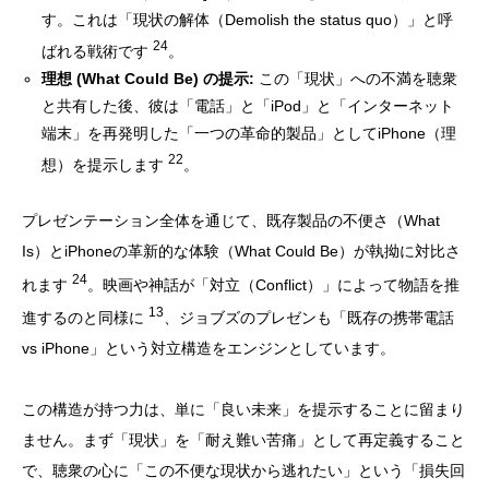
す。これは「現状の解体（Demolish the status quo）」と呼
24
ばれる戦術です
。
理想 (What Could Be) の提示:
この「現状」への不満を聴衆
と共有した後、彼は「電話」と「iPod」と「インターネット
端末」を再発明した「一つの革命的製品」としてiPhone（理
22
想）を提示します
。
プレゼンテーション全体を通じて、既存製品の不便さ（What
Is）とiPhoneの革新的な体験（What Could Be）が執拗に対比さ
24
れます
。映画や神話が「対立（Conflict）」によって物語を推
13
進するのと同様に
、ジョブズのプレゼンも「既存の携帯電話
vs iPhone」という対立構造をエンジンとしています。
この構造が持つ力は、単に「良い未来」を提示することに留まり
ません。まず「現状」を「耐え難い苦痛」として再定義すること
で、聴衆の心に「この不便な現状から逃れたい」という「損失回