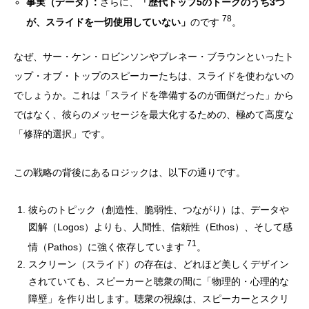
事実（データ）:
さらに、
「歴代トップ5のトークのうち3つ
78
が、スライドを一切使用していない」
のです
。
なぜ、サー・ケン・ロビンソンやブレネー・ブラウンといったト
ップ・オブ・トップのスピーカーたちは、スライドを使わないの
でしょうか。これは「スライドを準備するのが面倒だった」から
ではなく、彼らのメッセージを最大化するための、極めて高度な
「修辞的選択」です。
この戦略の背後にあるロジックは、以下の通りです。
彼らのトピック（創造性、脆弱性、つながり）は、データや
図解（Logos）よりも、人間性、信頼性（Ethos）、そして感
71
情（Pathos）に強く依存しています
。
スクリーン（スライド）の存在は、どれほど美しくデザイン
されていても、スピーカーと聴衆の間に「物理的・心理的な
障壁」を作り出します。聴衆の視線は、スピーカーとスクリ