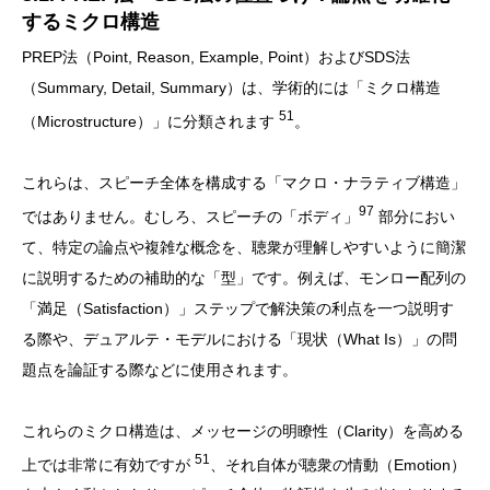
するミクロ構造
PREP法（Point, Reason, Example, Point）およびSDS法
（Summary, Detail, Summary）は、学術的には「ミクロ構造
51
（Microstructure）」に分類されます
。
これらは、スピーチ全体を構成する「マクロ・ナラティブ構造」
97
ではありません。むしろ、スピーチの「ボディ」
部分におい
て、特定の論点や複雑な概念を、聴衆が理解しやすいように簡潔
に説明するための補助的な「型」です。例えば、モンロー配列の
「満足（Satisfaction）」ステップで解決策の利点を一つ説明す
る際や、デュアルテ・モデルにおける「現状（What Is）」の問
題点を論証する際などに使用されます。
これらのミクロ構造は、メッセージの明瞭性（Clarity）を高める
51
上では非常に有効ですが
、それ自体が聴衆の情動（Emotion）