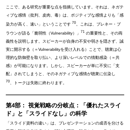
ここで、ある研究が重要な点を指摘しています。それは、ネガテ
ィブな感情（批判、皮肉、毒）は、ポジティブな感情よりも「感
70
染力が高く、速い」ということです
。これは、ブレネー・ブ
71
ラウンが語る「脆弱性（Vulnerability）」
の重要性と、その両
義性を説明します。スピーカーが自身の不安や弱さを隠さず、誠
実に開示する（＝Vulnerabilityを受け入れる）ことで、聴衆は心
理的な防御壁を取り払い、より深いレベルでの情動感染（＝共
感）が可能になります。しかし、スピーカーが単に不安に「支
配」されてしまうと、そのネガティブな感情が聴衆に伝染し
70
、トークは失敗に終わります。
第4部： 視覚戦略の分岐点：「優れたスライ
ド」と「スライドなし」の科学
「スライド資料の違い」は、プレゼンテーションの成否を分ける