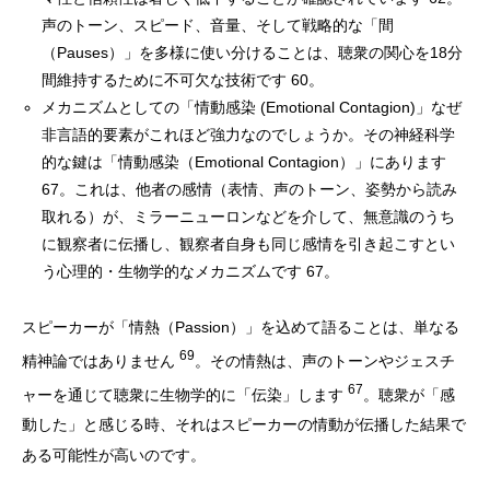
声のトーン、スピード、音量、そして戦略的な「間
（Pauses）」を多様に使い分けることは、聴衆の関心を18分
間維持するために不可欠な技術です 60。
メカニズムとしての「情動感染 (Emotional Contagion)」なぜ
非言語的要素がこれほど強力なのでしょうか。その神経科学
的な鍵は「情動感染（Emotional Contagion）」にあります
67。これは、他者の感情（表情、声のトーン、姿勢から読み
取れる）が、ミラーニューロンなどを介して、無意識のうち
に観察者に伝播し、観察者自身も同じ感情を引き起こすとい
う心理的・生物学的なメカニズムです 67。
スピーカーが「情熱（Passion）」を込めて語ることは、単なる
69
精神論ではありません
。その情熱は、声のトーンやジェスチ
67
ャーを通じて聴衆に生物学的に「伝染」します
。聴衆が「感
動した」と感じる時、それはスピーカーの情動が伝播した結果で
ある可能性が高いのです。