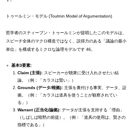
トゥールミン・モデル (Toulmin Model of Argumentation)
哲学者のスティーブン・トゥールミンが提唱したこのモデルは、
スピーチ全体のマクロ構造ではなく、説得力のある「議論の最小
単位」を構成するミクロな論理モデルです 46。
基本3要素:
Claim (主張):
スピーカーが聴衆に受け入れさせたい結
論。（例：「カラスは賢い」）
Grounds (データ/根拠):
主張を裏付ける事実、データ、証
拠。（例：「カラスは道具を使うことが観察されてい
る」）
Warrant (正当化/論拠):
データが主張を支持する「理由」
（しばしば暗黙の前提）。（例：「道具の使用は、賢さの
指標である」）