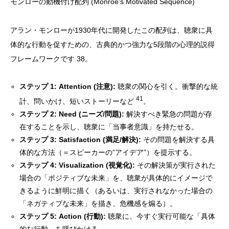
モンローの動機付け配列 (Monroe’s Motivated Sequence)
アラン・モンローが1930年代に開発したこの配列は、聴衆に具
体的な行動を促すための、古典的かつ強力な5段階の心理的説得
フレームワークです 38。
ステップ 1: Attention (注意):
聴衆の関心を引く。衝撃的な統
41
計、問いかけ、短いストーリーなど
。
ステップ 2: Need (ニーズ/問題):
解決すべき緊急の問題が存
在することを示し、聴衆に「当事者意識」を持たせる。
ステップ 3: Satisfaction (満足/解決):
その問題を解決する具
体的な方法（＝スピーカーの”アイデア”）を提示する。
ステップ 4: Visualization (視覚化):
その解決策が実行された
場合の「ポジティブな未来」を、聴衆が具体的にイメージで
きるように鮮明に描く（あるいは、実行されなかった場合の
「ネガティブな未来」を描き、危機感を煽る）。
ステップ 5: Action (行動):
聴衆に、今すぐ実行可能な「具体