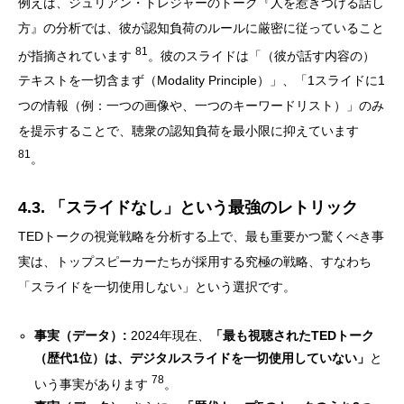
例えば、ジュリアン・トレジャーのトーク『人を惹きつける話し
方』の分析では、彼が認知負荷のルールに厳密に従っていること
81
が指摘されています
。彼のスライドは「（彼が話す内容の）
テキストを一切含まず（Modality Principle）」、「1スライドに1
つの情報（例：一つの画像や、一つのキーワードリスト）」のみ
を提示することで、聴衆の認知負荷を最小限に抑えています
81
。
4.3. 「スライドなし」という最強のレトリック
TEDトークの視覚戦略を分析する上で、最も重要かつ驚くべき事
実は、トップスピーカーたちが採用する究極の戦略、すなわち
「スライドを一切使用しない」という選択です。
事実（データ）:
2024年現在、
「最も視聴されたTEDトーク
（歴代1位）は、デジタルスライドを一切使用していない」
と
78
いう事実があります
。