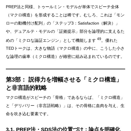
PREP法と同様、トゥールミン・モデルが単体でスピーチ全体
（マクロ構造）を形成することは稀です。むしろ、これは「モン
ローの動機付け配列」の「ステップ3：Satisfaction（解決）」
や、デュアルテ・モデルの「証拠提示」部分を論理的に支えるた
49
めの「ミクロな論証エンジン」として機能します
。優れた
TEDトークは、大きな物語（マクロ構造）の中に、こうした小さ
な論理の歯車（ミクロ構造）が緻密に組み込まれているのです。
第3部： 説得力を増幅させる「ミクロ構造」
と非言語的戦略
マクロ構造がスピーチの「骨格」であるならば、「ミクロ構造」
と「デリバリー（非言語戦略）」は、その骨格に血肉を与え、生
命を吹き込む要素です。
3.1. PREP法・SDS法の位置づけ：論点を明確化