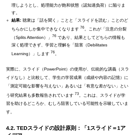
理しようとし、処理能力が飽和状態（認知過負荷）に陥りま
す。
結果:
聴衆は「話を聞く」ことと「スライドを読む」ことのど
76
ちらかにしか集中できなくなります
。これが「注意の分裂
76
（Splits Attention）」
であり、結果としてどちらの情報も
深く処理できず、学習と理解を「阻害（Debilitates
76
Learning）」します
。
実際に、スライド（PowerPoint）の使用が、伝統的な講義（スラ
イドなし）と比較して、学生の学習成果（成績や内容の記憶）に
「測定可能な影響を与えない」あるいは「有意な差がない」とい
73
う研究結果も多数報告されています
。これは、スライドが学
習を助けるどころか、むしろ阻害している可能性を示唆していま
す。
4.2. TEDスライドの設計原則：「1スライド＝1ア