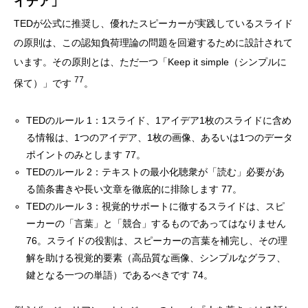
イデア」
TEDが公式に推奨し、優れたスピーカーが実践しているスライド
の原則は、この認知負荷理論の問題を回避するために設計されて
います。その原則とは、ただ一つ「Keep it simple（シンプルに
77
保て）」です
。
TEDのルール 1：1スライド、1アイデア1枚のスライドに含め
る情報は、1つのアイデア、1枚の画像、あるいは1つのデータ
ポイントのみとします 77。
TEDのルール 2：テキストの最小化聴衆が「読む」必要があ
る箇条書きや長い文章を徹底的に排除します 77。
TEDのルール 3：視覚的サポートに徹するスライドは、スピ
ーカーの「言葉」と「競合」するものであってはなりません
76。スライドの役割は、スピーカーの言葉を補完し、その理
解を助ける視覚的要素（高品質な画像、シンプルなグラフ、
鍵となる一つの単語）であるべきです 74。