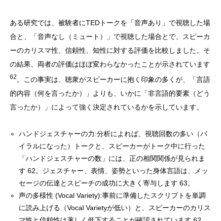
ある研究では、被験者にTEDトークを「音声あり」で視聴した場
合と、「音声なし（ミュート）」で視聴した場合とで、スピーカ
ーのカリスマ性、信頼性、知性に対する評価を比較しました。そ
の結果、両者の評価はほぼ変わらなかったことが示されています
62
。この事実は、聴衆がスピーカーに抱く印象の多くが、「言語
的内容（何を言ったか）」よりも、いかに「非言語的要素（どう
言ったか）」によって強く決定されているかを示しています。
ハンドジェスチャーの力:分析によれば、視聴回数の多い（バ
イラルになった）トークと、スピーカーがトーク中に行った
「ハンドジェスチャーの数」には、正の相関関係が見られま
す 62。ジェスチャー、表情、姿勢といった身体言語は、メッ
セージの伝達とスピーチの成功に大きく寄与します 63。
声の多様性 (Vocal Variety):事前に準備したスクリプトを単調
に読み上げる（Vocal Varietyが低い）と、スピーカーのカリス
マ性と信頼性は著しく低下することが確認されています 62。