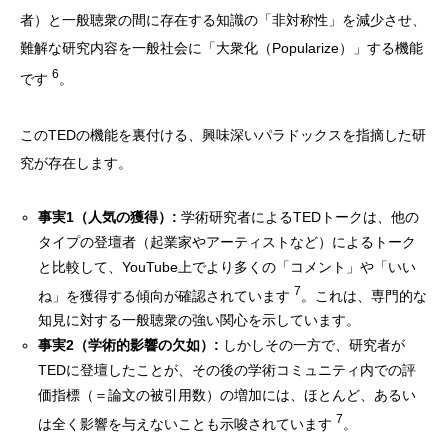
者）と一般聴衆の間に存在する知識の「非対称性」を減少させ、
難解な研究内容を一般社会に「大衆化（Popularize）」する機能
6
です
。
このTEDの機能を裏付ける、興味深いパラドックスを指摘した研
究が存在します。
事実1（人気の獲得）:
学術研究者によるTEDトークは、他の
タイプの登壇者（起業家やアーティストなど）によるトーク
と比較して、YouTube上でより多くの「コメント」や「いい
7
ね」を獲得する傾向が確認されています
。これは、専門的な
知見に対する一般聴衆の強い関心を示しています。
事実2（学術的影響の欠如）:
しかしその一方で、研究者が
TEDに登壇したことが、その後の学術コミュニティ内での評
価指標（＝論文の被引用数）の増加には、ほとんど、あるい
7
は全く影響を与えないことも示唆されています
。