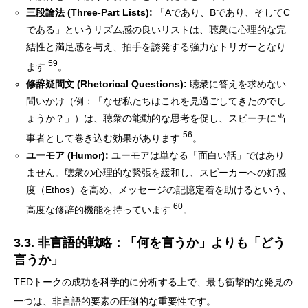
三段論法 (Three-Part Lists):
「Aであり、Bであり、そしてC
である」というリズム感の良いリストは、聴衆に心理的な完
結性と満足感を与え、拍手を誘発する強力なトリガーとなり
59
ます
。
修辞疑問文 (Rhetorical Questions):
聴衆に答えを求めない
問いかけ（例：「なぜ私たちはこれを見過ごしてきたのでし
ょうか？」）は、聴衆の能動的な思考を促し、スピーチに当
56
事者として巻き込む効果があります
。
ユーモア (Humor):
ユーモアは単なる「面白い話」ではあり
ません。聴衆の心理的な緊張を緩和し、スピーカーへの好感
度（Ethos）を高め、メッセージの記憶定着を助けるという、
60
高度な修辞的機能を持っています
。
3.3. 非言語的戦略：「何を言うか」よりも「どう
言うか」
TEDトークの成功を科学的に分析する上で、最も衝撃的な発見の
一つは、非言語的要素の圧倒的な重要性です。