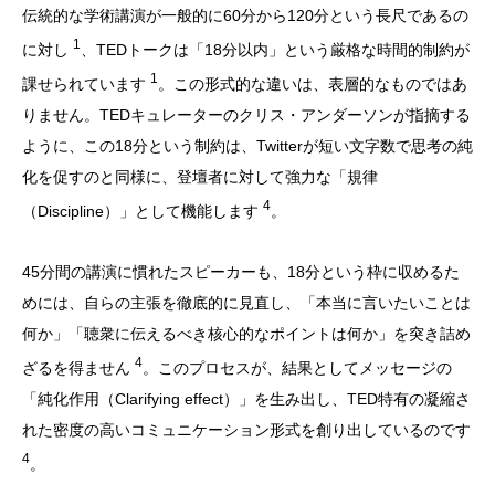
伝統的な学術講演が一般的に60分から120分という長尺であるの
1
に対し
、TEDトークは「18分以内」という厳格な時間的制約が
1
課せられています
。この形式的な違いは、表層的なものではあ
りません。TEDキュレーターのクリス・アンダーソンが指摘する
ように、この18分という制約は、Twitterが短い文字数で思考の純
化を促すのと同様に、登壇者に対して強力な「規律
4
（Discipline）」として機能します
。
45分間の講演に慣れたスピーカーも、18分という枠に収めるた
めには、自らの主張を徹底的に見直し、「本当に言いたいことは
何か」「聴衆に伝えるべき核心的なポイントは何か」を突き詰め
4
ざるを得ません
。このプロセスが、結果としてメッセージの
「純化作用（Clarifying effect）」を生み出し、TED特有の凝縮さ
れた密度の高いコミュニケーション形式を創り出しているのです
4
。