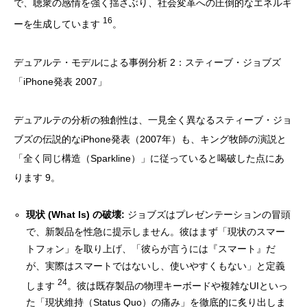
で、聴衆の感情を強く揺さぶり、社会変革への圧倒的なエネルギ
16
ーを生成しています
。
デュアルテ・モデルによる事例分析 2：スティーブ・ジョブズ
「iPhone発表 2007」
デュアルテの分析の独創性は、一見全く異なるスティーブ・ジョ
ブズの伝説的なiPhone発表（2007年）も、キング牧師の演説と
「全く同じ構造（Sparkline）」に従っていると喝破した点にあ
ります 9。
現状 (What Is) の破壊:
ジョブズはプレゼンテーションの冒頭
で、新製品を性急に提示しません。彼はまず「現状のスマー
トフォン」を取り上げ、「彼らが言うには『スマート』だ
が、実際はスマートではないし、使いやすくもない」と定義
24
します
。彼は既存製品の物理キーボードや複雑なUIといっ
た「現状維持（Status Quo）の痛み」を徹底的に炙り出しま