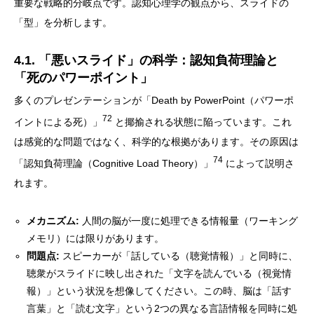
重要な戦略的分岐点です。認知心理学の観点から、スライドの
「型」を分析します。
4.1. 「悪いスライド」の科学：認知負荷理論と
「死のパワーポイント」
多くのプレゼンテーションが「Death by PowerPoint（パワーポ
72
イントによる死）」
と揶揄される状態に陥っています。これ
は感覚的な問題ではなく、科学的な根拠があります。その原因は
74
「認知負荷理論（Cognitive Load Theory）」
によって説明さ
れます。
メカニズム:
人間の脳が一度に処理できる情報量（ワーキング
メモリ）には限りがあります。
問題点:
スピーカーが「話している（聴覚情報）」と同時に、
聴衆がスライドに映し出された「文字を読んでいる（視覚情
報）」という状況を想像してください。この時、脳は「話す
言葉」と「読む文字」という2つの異なる言語情報を同時に処