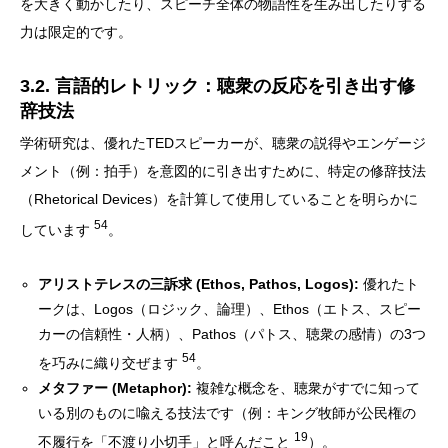
を大きく動かしたり、スピーチ全体の物語性を生み出したりする
力は限定的です。
3.2. 言語的レトリック：聴衆の反応を引き出す修
辞技法
学術研究は、優れたTEDスピーカーが、聴衆の説得やエンゲージ
メント（例：拍手）を意図的に引き出すために、特定の修辞技法
（Rhetorical Devices）を計算して使用していることを明らかに
54
しています
。
アリストテレスの三訴求 (Ethos, Pathos, Logos):
優れたト
ークは、Logos（ロジック、論理）、Ethos（エトス、スピー
カーの信頼性・人柄）、Pathos（パトス、聴衆の感情）の3つ
54
を巧みに織り交ぜます
。
メタファー (Metaphor):
複雑な概念を、聴衆がすでに知って
いる別のものに喩える技法です（例：キング牧師が公民権の
19
不履行を「不渡り小切手」と呼んだこと
）。