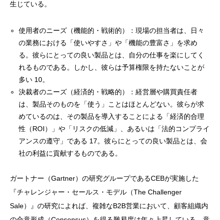
生じている。
使用者のニーズ（機能的・戦術的）：現場の担当者は、日々
の業務における「使いやすさ」や「機能の豊富さ」を求め
る。彼らにとっての良い製品とは、自分の仕事を楽にしてく
れるものである。しかし、彼らは予算権限を持たないことが
多い 10。
決裁者のニーズ（経済的・戦略的）：経営層や購買責任者
は、製品そのものを「使う」ことはほとんどない。彼らが求
めているのは、その製品を導入することによる「経済的合理
性（ROI）」や「リスクの低減」、あるいは「法的コンプライ
アンスの遵守」である 17。彼らにとっての良い製品とは、会
社の利益に貢献するものである。
ガートナー（Gartner）の研究グループであるCEBが実施した
『チャレンジャー・セールス・モデル（The Challenger
Sale）』の研究によれば、複雑なB2B営業において、顧客組織内
の合意形成（Consensus）を得る難易度は年々上昇している。意