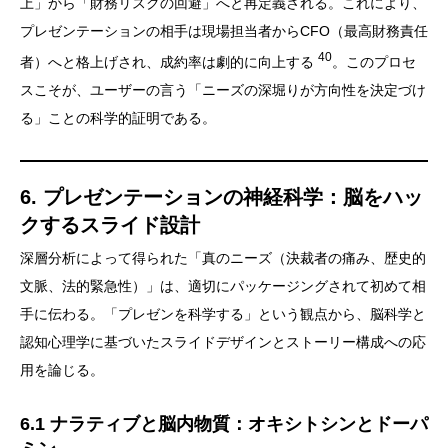
上」から「財務リスクの回避」へと再定義される。これにより、
プレゼンテーションの相手は現場担当者からCFO（最高財務責任
40
者）へと格上げされ、成約率は劇的に向上する
。このプロセ
スこそが、ユーザーの言う「ニーズの深堀りが方向性を決定づけ
る」ことの科学的証明である。
6. プレゼンテーションの神経科学：脳をハッ
クするスライド設計
深層分析によって得られた「真のニーズ（決裁者の痛み、歴史的
文脈、法的緊急性）」は、適切にパッケージングされて初めて相
手に伝わる。「プレゼンを科学する」という観点から、脳科学と
認知心理学に基づいたスライドデザインとストーリー構成への応
用を論じる。
6.1 ナラティブと脳内物質：オキシトシンとドーパ