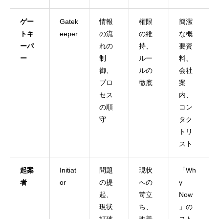
ゲー
Gatek
情報
権限
簡潔
トキ
eeper
の流
の維
な概
ーパ
れの
持、
要資
ー
制
ルー
料、
御、
ルの
会社
プロ
徹底
案
セス
内、
の順
コン
守
タク
トリ
スト
起案
Initiat
問題
現状
「Wh
者
or
の提
への
y
起、
苛立
Now
現状
ち、
」の