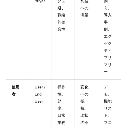
Buyer
ク回
利益
動
避、
への
向、
戦略
渇望
導入
的整
事
合性
例、
エグ
ゼク
ティ
ブサ
マリ
ー
使用
User /
操作
変化
デ
者
End
性、
への
モ、
User
効
抵
機能
率、
抗、
リス
日常
現状
ト、
業務
の不
マニ