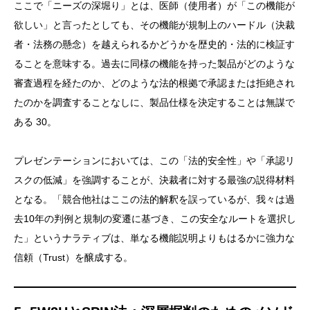
ここで「ニーズの深堀り」とは、医師（使用者）が「この機能が
欲しい」と言ったとしても、その機能が規制上のハードル（決裁
者・法務の懸念）を越えられるかどうかを歴史的・法的に検証す
ることを意味する。過去に同様の機能を持った製品がどのような
審査過程を経たのか、どのような法的根拠で承認または拒絶され
たのかを調査することなしに、製品仕様を決定することは無謀で
ある 30。
プレゼンテーションにおいては、この「法的安全性」や「承認リ
スクの低減」を強調することが、決裁者に対する最強の説得材料
となる。「競合他社はここの法的解釈を誤っているが、我々は過
去10年の判例と規制の変遷に基づき、この安全なルートを選択し
た」というナラティブは、単なる機能説明よりもはるかに強力な
信頼（Trust）を醸成する。