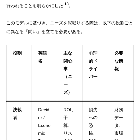
13
行われることを明らかにした
。
このモデルに基づき、ニーズを深堀りする際は、以下の役割ごと
に異なる「問い」を立てる必要がある。
役割
英語
主な
心理
必要
名
関心
的ド
な情
事
ライ
報
（ニ
バー
ー
ズ）
決裁
Decid
ROI、
損失
財務
者
er /
予
への
デー
Econo
算、
恐
タ、
mic
リス
怖、
市場