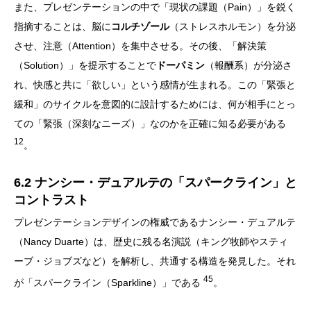
また、プレゼンテーションの中で「現状の課題（Pain）」を鋭く
指摘することは、脳に
コルチゾール
（ストレスホルモン）を分泌
させ、注意（Attention）を集中させる。その後、「解決策
（Solution）」を提示することで
ドーパミン
（報酬系）が分泌さ
れ、快感と共に「欲しい」という感情が生まれる。この「緊張と
緩和」のサイクルを意図的に設計するためには、何が相手にとっ
ての「緊張（深刻なニーズ）」なのかを正確に知る必要がある
12
。
6.2 ナンシー・デュアルテの「スパークライン」と
コントラスト
プレゼンテーションデザインの権威であるナンシー・デュアルテ
（Nancy Duarte）は、歴史に残る名演説（キング牧師やスティ
ーブ・ジョブズなど）を解析し、共通する構造を発見した。それ
45
が「スパークライン（Sparkline）」である
。