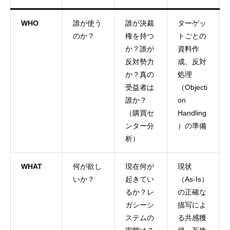
WHO
誰が使う
誰が決裁
ターゲッ
のか？
権を持つ
トごとの
か？誰が
資料作
反対勢力
成、反対
か？真の
処理
受益者は
（Objecti
誰か？
on
（購買セ
Handling
ンター分
）の準備
析）
WHAT
何が欲し
現在何が
現状
いか？
起きてい
（As-Is）
るか？レ
の正確な
ガシーシ
描写によ
ステムの
る共感獲