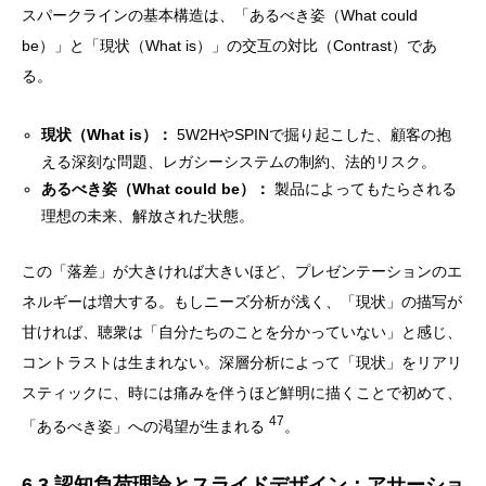
スパークラインの基本構造は、「あるべき姿（What could
be）」と「現状（What is）」の交互の対比（Contrast）であ
る。
現状（What is）：
5W2HやSPINで掘り起こした、顧客の抱
える深刻な問題、レガシーシステムの制約、法的リスク。
あるべき姿（What could be）：
製品によってもたらされる
理想の未来、解放された状態。
この「落差」が大きければ大きいほど、プレゼンテーションのエ
ネルギーは増大する。もしニーズ分析が浅く、「現状」の描写が
甘ければ、聴衆は「自分たちのことを分かっていない」と感じ、
コントラストは生まれない。深層分析によって「現状」をリアリ
スティックに、時には痛みを伴うほど鮮明に描くことで初めて、
47
「あるべき姿」への渇望が生まれる
。
6.3 認知負荷理論とスライドデザイン：アサーショ