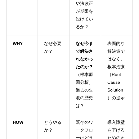
や法改正
が期限を
設けてい
るか？
WHY
なぜ必要
なぜ今ま
表面的な
か？
で解決さ
解決策で
れなかっ
はなく、
たのか？
根本治療
（根本原
（Root
因分析）
Cause
過去の失
Solution
敗の歴史
）の提示
は？
HOW
どうやる
既存のワ
導入障壁
か？
ークフロ
を下げる
ーはどう
ためのオ