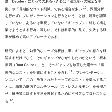
層（Decider）にとってのあるべき姿は「法規制への完全な準
10
拠」や「長期的なコスト削減」である場合が多い
。深層分析
を行わずにプレゼンテーションを行うということは、聴衆が認識
していない、あるいは重視していない「ギャップ」に対して橋を
架けようとする行為に等しい。それは科学的に見て、失敗する確
率が極めて高いアプローチである。
研究によると、効果的なニーズ分析は、単にギャップの存在を確
認するだけでなく、そのギャップがなぜ生じたのかという「根本
原因（Root Cause）」と、そのギャップを放置した場合の「将
11
来的なコスト」を明確にすることを含む
。プレゼンテーショ
ンにおいて、この「放置されたギャップのコスト」を提示するこ
とは、聴衆の脳内でコルチゾール（ストレスホルモン）を分泌さ
せ、解決策に対する注意を喚起するために不可欠なプロセスとな
12
る
。