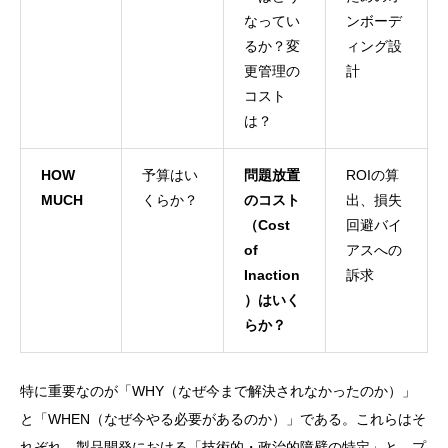
なってい
ンボーデ
るか？変
ィング設
更管理の
計
コスト
は？
HOW
予算はい
問題放置
ROIの算
MUCH
くらか？
のコスト
出、損失
（Cost
回避バイ
of
アスへの
Inaction
訴求
）はいく
らか？
特に重要なのが「WHY（なぜ今まで解決されなかったのか）」
と「WHEN（なぜ今やる必要があるのか）」である。これらはそ
れぞれ、製品開発における「技術的・政治的障壁の特定」と、プ