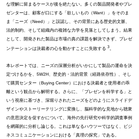
な理解に留まるケースが後を絶たない。多くの製品開発者やプレ
ゼンターは、顧客が口にする「欲しいもの（Want）」をそのま
ま「ニーズ（Need）」と誤認し、その背景にある歴史的文脈、
法的制約、そして組織内の複雑な力学を見落としてしまう。結果
として、開発された製品は市場の真の課題を解決できず、プレゼ
3
ンテーションは決裁者の心を動かすことに失敗する
。
本レポートでは、ニーズの深層分析がいかにして製品の運命を決
定づけるかを、5W2H、歴史的・法的背景（経路依存性）、そし
て購買センター（Buying Center）における決裁者と使用者の乖
離という観点から解明する。さらに、「プレゼンを科学する」と
いう視座に基づき、深堀りされたニーズをどのようにスライドデ
ザインやストーリーテリングに変換し、脳科学的な見地から聴衆
の意思決定を促すかについて、海外の先行研究や科学的調査事例
を網羅的に分析し論じる。これは単なるハウツーではなく、ビジ
ネスコミュニケーションにおける「真理の探究」である。