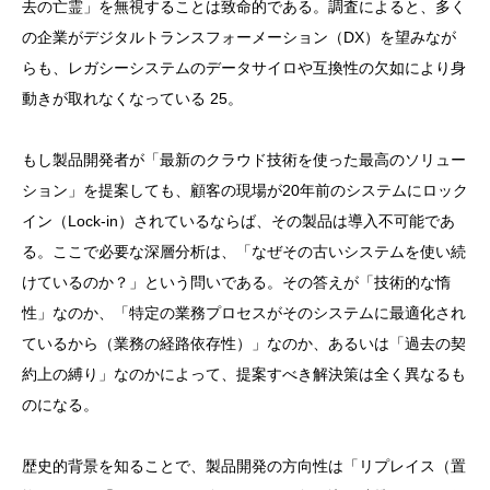
去の亡霊」を無視することは致命的である。調査によると、多く
の企業がデジタルトランスフォーメーション（DX）を望みなが
らも、レガシーシステムのデータサイロや互換性の欠如により身
動きが取れなくなっている 25。
もし製品開発者が「最新のクラウド技術を使った最高のソリュー
ション」を提案しても、顧客の現場が20年前のシステムにロック
イン（Lock-in）されているならば、その製品は導入不可能であ
る。ここで必要な深層分析は、「なぜその古いシステムを使い続
けているのか？」という問いである。その答えが「技術的な惰
性」なのか、「特定の業務プロセスがそのシステムに最適化され
ているから（業務の経路依存性）」なのか、あるいは「過去の契
約上の縛り」なのかによって、提案すべき解決策は全く異なるも
のになる。
歴史的背景を知ることで、製品開発の方向性は「リプレイス（置