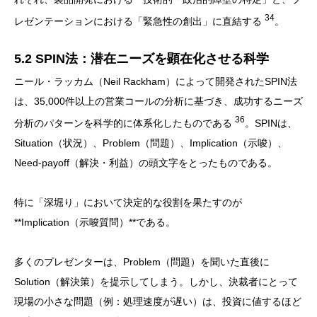
34
レゼンテーションにおける「緊急性の創出」に直結する
。
5.2 SPIN法：潜在ニーズを顕在化させる科学
ニール・ラッカム（Neil Rackham）によって開発されたSPIN法
は、35,000件以上の営業コールの分析に基づき、成功するニーズ
36
分析のパターンを科学的に体系化したものである
。SPINは、
Situation（状況）、Problem（問題）、Implication（示唆）、
Need-payoff（解決・利益）の頭文字をとったものである。
特に「深堀り」において決定的な役割を果たすのが
**Implication（示唆質問）**である。
多くのプレゼンターは、Problem（問題）を聞いた直後に
Solution（解決策）を提示してしまう。しかし、決裁者にとって
現場の小さな問題（例：処理速度が遅い）は、投資に値するほど