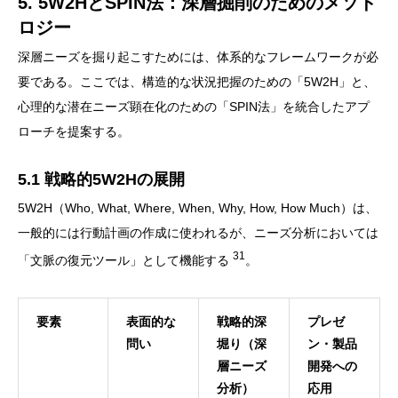
5. 5W2HとSPIN法：深層掘削のためのメソド
ロジー
深層ニーズを掘り起こすためには、体系的なフレームワークが必
要である。ここでは、構造的な状況把握のための「5W2H」と、
心理的な潜在ニーズ顕在化のための「SPIN法」を統合したアプ
ローチを提案する。
5.1 戦略的5W2Hの展開
5W2H（Who, What, Where, When, Why, How, How Much）は、
一般的には行動計画の作成に使われるが、ニーズ分析においては
31
「文脈の復元ツール」として機能する
。
要素
表面的な
戦略的深
プレゼ
問い
堀り（深
ン・製品
層ニーズ
開発への
分析）
応用