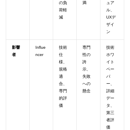
の負
満
ュア
荷軽
ル、
減
UXデ
ザイ
ン
影響
Influe
技術
専門
技術
者
ncer
仕
性の
ホワ
様、
誇
イト
規格
示、
ペー
適
失敗
パ
合、
への
ー、
専門
懸念
詳細
的評
デー
価
タ、
第三
者評
価