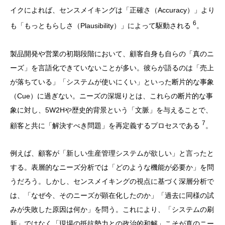
イクによれば、センスメイキングは「正確さ（Accuracy）」より
6
も「もっともらしさ（Plausibility）」によって駆動される
。
製品開発や営業の初期段階において、顧客自身も自らの「真のニ
ーズ」を言語化できていないことが多い。彼らが語るのは「売上
が落ちている」「システムが使いにくい」といった断片的な事象
（Cue）に過ぎない。ニーズの深堀りとは、これらの断片的な事
象に対し、5W2Hや歴史的背景という「文脈」を与えることで、
7
顧客と共に「解決すべき問題」を再定義するプロセスである
。
例えば、顧客が「新しい生産管理システムが欲しい」と言ったと
する。表層的なニーズ分析では「どのような機能が必要か」を問
うだろう。しかし、センスメイキングの視点に基づく深層分析で
は、「なぜ今、そのニーズが顕在化したのか」「過去に同様の試
みが失敗した原因は何か」を問う。これにより、「システムの刷
新」ではなく「現場の抵抗勢力との政治的和解」こそが真のニー