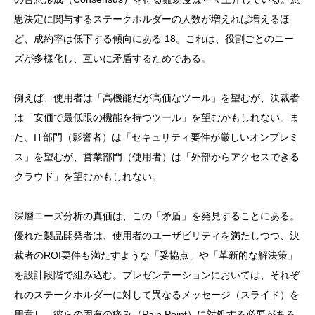
思決定に関与するステークホルダーの人数が増えれば増えるほ
ど、成約率は低下する傾向にある 18。これは、役割ごとのニー
ズが多様化し、互いに矛盾するためである。
例えば、使用者は「高機能だが高価なツール」を望むが、決裁者
は「安価で最低限の機能を持つツール」を望むかもしれない。ま
た、IT部門（影響者）は「セキュリティ要件が厳しいオンプレミ
ス」を望むが、営業部門（使用者）は「外部からアクセスできる
クラウド」を望むかもしれない。
深層ニーズ分析の真価は、この「矛盾」を発見することにある。
優れた製品開発者は、使用者のユーザビリティを満たしつつ、決
裁者のROI要件も満たすような「妥協点」や「革新的な解決策」
を設計段階で組み込む。プレゼンテーションにおいては、それぞ
れのステークホルダーに対して異なるメッセージ（スライド）を
用意し、彼らの固有の痛み（Pain Point）に対処する必要がある