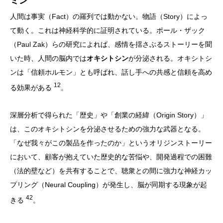
ミン
人間は事実（Fact）の羅列では動かない。物語（Story）によっ
て動く。これは神経科学的に証明されている。ポール・ザック
（Paul Zak）らの研究によれば、感情を揺さぶるストーリーを聞
いた時、人間の脳内では
オキシトシン
が分泌される。オキシトシ
ンは「信頼ホルモン」とも呼ばれ、話し手への共感と信頼を高め
12
る効果がある
。
深層分析で得られた「歴史」や「創業の経緯（Origin Story）」
は、このオキシトシンを分泌させるための強力な武器となる。
「なぜ我々がこの製品を作ったのか」というオリジンストーリー
において、顧客が抱えていた歴史的な苦悩や、開発過程での困難
（法的壁など）を共有することで、聴衆との間に強力な神経カッ
プリング（Neural Coupling）が発生し、脳が同期する現象が起
42
きる
。