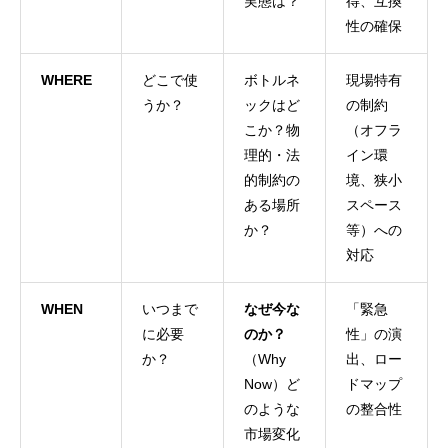
実態は？
得、互換
性の確保
WHERE
どこで使
ボトルネ
現場特有
うか？
ックはど
の制約
こか？物
（オフラ
理的・法
イン環
的制約の
境、狭小
ある場所
スペース
か？
等）への
対応
WHEN
いつまで
なぜ今な
「緊急
に必要
のか？
性」の演
か？
（Why
出、ロー
Now）ど
ドマップ
のような
の整合性
市場変化