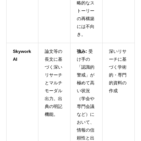
略的なス
トーリー
の再構築
には不向
き。
Skywork
論文等の
強み:
受
深いリサ
AI
長文に基
け手の
ーチに基
づく深い
「認識的
づく学術
リサーチ
警戒」が
的・専門
とマルチ
極めて高
的資料の
モーダル
い状況
作成
出力。出
（学会や
典の明記
専門会議
機能。
など）に
おいて、
情報の信
頼性と出