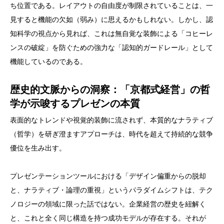
ち位置である。レイアウトの自由度が制限されていることは、一
見すると機能の欠如（弱み）に思えるかもしれない。しかし、認
知科学の視点から見れば、これは無自覚な装飾による「コヒーレ
ンスの破綻」を防ぐための強力な「認知的ガードレール」として
機能しているのである。
歴史的文脈からの洞察：「京都式経営」の哲
学が示唆するプレゼンの本質
表面的なトレンドや視覚的装飾に流されず、本質的なナラティブ
（哲学）を研ぎ澄ますアプローチは、時代を超えて持続的な競争
優位を生み出す。
プレゼンテーションツールにおける「デザイン偏重からの脱却
と、ナラティブ・論理の重視」というパラダイムシフトは、テク
ノロジーの領域に限った話ではない。企業経営の歴史を紐解く
と、これと全く同じ構造を持つ成功モデルが存在する。それが