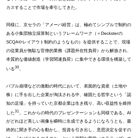
カスすることで市場を牽引してきた。
同様に、京セラの「アメーバ経営」は、極めてシンプルで制約の
ある小集団独立採算制というフレームワーク（＝Decksterの
SCQAやレイアウト制約のようなもの）を提供することで、現場
の従業員が無駄な官僚的業務（課題外在性負荷）から解放され、
本質的な価値創造（学習関連負荷）に集中できる環境を構築して
30
いる
。
バブル崩壊などの激動の時代において、表面的な資産（土地や
株）に手を出した企業が淘汰される中、確固たる哲学という「認
知の足場」を持っていた京都企業は生き残り、高い収益性を維持
31
した
。これからの時代のプレゼンテーションも同様である。AI
がどれほど美しい画像を瞬時に生成できるようになろうとも、最
終的に聞き手の心を動かし、投資を引き出し、意思決定を促すの