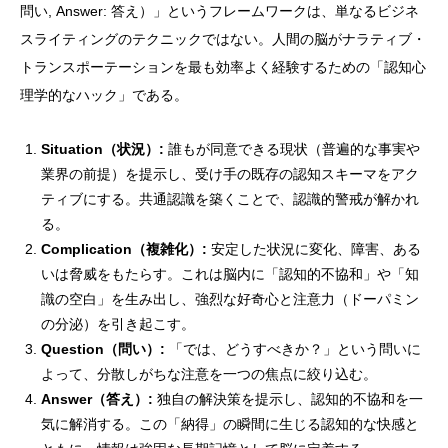
問い, Answer: 答え）」というフレームワークは、単なるビジネ
スライティングのテクニックではない。人間の脳がナラティブ・
トランスポーテーションを最も効率よく経験するための「認知心
理学的なハック」である。
Situation（状況）:
誰もが同意できる現状（普遍的な事実や
業界の前提）を提示し、受け手の既存の認知スキーマをアク
ティブにする。共通認識を築くことで、認識的警戒が解かれ
る。
Complication（複雑化）:
安定した状況に変化、障害、ある
いは脅威をもたらす。これは脳内に「認知的不協和」や「知
識の空白」を生み出し、強烈な好奇心と注意力（ドーパミン
の分泌）を引き起こす。
Question（問い）:
「では、どうすべきか？」という問いに
よって、分散しがちな注意を一つの焦点に絞り込む。
Answer（答え）:
独自の解決策を提示し、認知的不協和を一
気に解消する。この「納得」の瞬間に生じる認知的な快感と