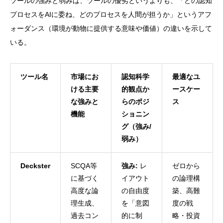
ツールの強みと弱みは、ツールの優劣というよりも、「どの認知
プロセスをAIに委ね、どのプロセスを人間が担うか」というアフ
ォーダンス（環境が動物に提供する意味や価値）の違いを示して
いる。
ツール名
市場にお
認知科学
最適なユ
ける主要
的観点か
ースケー
な強みと
らのポジ
ス
機能
ショニン
グ（強み/
弱み）
Deckster
SCQA等
強み:
レ
ゼロから
に基づく
イアウト
の論理構
高度な論
の自由度
築、高難
理生成、
を「意図
度の戦
過去コン
的に制
略・投資