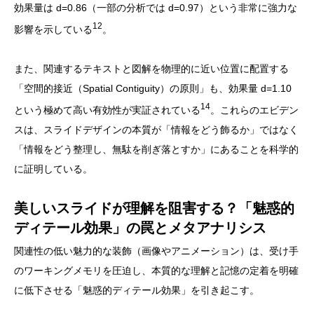
効果量は d=0.86（一部の分析では d=0.97）という非常に強力な
12
影響を示している
。
また、関連するテキストと図解を物理的に近い位置に配置する
「空間的接近（Spatial Contiguity）の原則」も、効果量 d=1.10
14
という極めて高い有効性が実証されている
。これらのエビデン
スは、スライドデザインの本質が「情報をどう飾るか」ではなく
「情報をどう整理し、無駄を削ぎ落とすか」にあることを科学的
に証明している。
美しいスライドが理解を阻害する？「魅惑的
ディテール効果」の罠とメタアナリシス
関連性の低い魅力的な装飾（画像やアニメーション）は、受け手
のワーキングメモリを圧迫し、本質的な理解と記憶の定着を明確
に低下させる「魅惑的ディテール効果」を引き起こす。