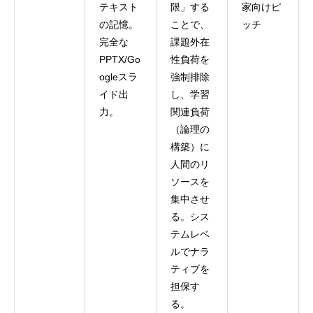
テキスト
限」する
家向けピ
の記憶。
ことで、
ッチ
完全な
課題外在
PPTX/Go
性負荷を
ogleスラ
強制排除
イド出
し、学習
力。
関連負荷
（論理の
構築）に
人間のリ
ソースを
集中させ
る。シス
テムレベ
ルでナラ
ティブを
担保す
る。