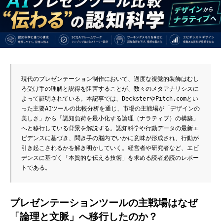
現代のプレゼンテーション制作において、過度な視覚的装飾はむし
ろ受け手の理解と説得を阻害することが、数々のメタアナリシスに
よって証明されている。本記事では、DecksterやPitch.comとい
った主要AIツールの比較分析を通じ、市場の主戦場が「デザインの
美しさ」から「認知負荷を最小化する論理（ナラティブ）の構築」
へと移行している背景を解説する。認知科学や行動データの最新エ
ビデンスに基づき、聞き手の脳内でいかに意味が形成され、行動が
引き起こされるかを解き明かしていく。経営者や研究者など、エビ
デンスに基づく「本質的な伝える技術」を求める読者必読のレポー
トである。
プレゼンテーションツールの主戦場はなぜ
「論理と文脈」へ移行したのか？