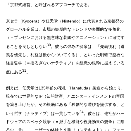
「京都式経営」と呼ばれるアプローチである。
京セラ（Kyocera）や任天堂（Nintendo）に代表される京都発の
グローバル企業は、市場の短期的なトレンドや表面的な多角化
（＝プレゼンにおける無意味な装飾やアニメーション）に追従す
30
ることを良しとしない
。彼らの強みの源泉は、「先義後利（道
義を優先し、利益は後からついてくる）」といった明確で盤石な
経営哲学（＝揺るぎないナラティブ）を組織の根幹に据えている
31
点にある
。
例えば、任天堂は135年前の花札（Hanafuda）製造から始まり、
現在では世界的なIP（知的財産）とエンターテインメントの帝国
を築き上げたが、その根底にある「独創的な遊びを提供する」と
34
いう哲学（ナラティブ）は一貫している
。彼らは、他社がハー
ドウェアのスペック競争（＝派手な機能や視覚効果の競争）に陥
る中、常に「ユーザーの体験と文脈（コンテキスト）」にフォー