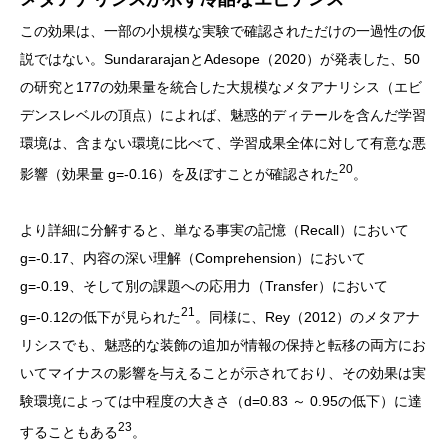
この効果は、一部の小規模な実験で確認されただけの一過性の仮
説ではない。SundararajanとAdesope（2020）が発表した、50
の研究と177の効果量を統合した大規模なメタアナリシス（エビ
デンスレベルの頂点）によれば、魅惑的ディテールを含んだ学習
環境は、含まない環境に比べて、学習成果全体に対して有意な悪
20
影響（効果量 g=-0.16）を及ぼすことが確認された
。
より詳細に分解すると、単なる事実の記憶（Recall）において
g=-0.17、内容の深い理解（Comprehension）において
g=-0.19、そして別の課題への応用力（Transfer）において
21
g=-0.12の低下が見られた
。同様に、Rey（2012）のメタアナ
リシスでも、魅惑的な装飾の追加が情報の保持と転移の両方にお
いてマイナスの影響を与えることが示されており、その効果は実
験環境によっては中程度の大きさ（d=0.83 ～ 0.95の低下）に達
23
することもある
。