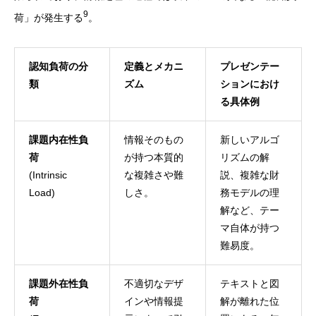
9
荷」が発生する
。
認知負荷の分
定義とメカニ
プレゼンテー
類
ズム
ションにおけ
る具体例
課題内在性負
情報そのもの
新しいアルゴ
荷
が持つ本質的
リズムの解
(Intrinsic
な複雑さや難
説、複雑な財
Load)
しさ。
務モデルの理
解など、テー
マ自体が持つ
難易度。
課題外在性負
不適切なデザ
テキストと図
荷
インや情報提
解が離れた位