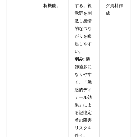
析機能。
する。視
グ資料作
覚野を刺
成
激し感情
的なつな
がりを喚
起しやす
い。
弱み:
装
飾過多に
なりやす
く、「魅
惑的ディ
テール効
果」によ
る記憶定
着の阻害
リスクを
伴う。