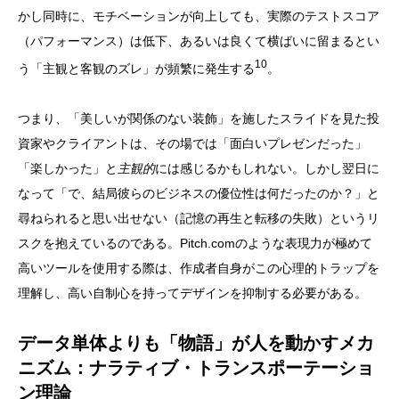
かし同時に、モチベーションが向上しても、実際のテストスコア
（パフォーマンス）は低下、あるいは良くて横ばいに留まるとい
10
う「主観と客観のズレ」が頻繁に発生する
。
つまり、「美しいが関係のない装飾」を施したスライドを見た投
資家やクライアントは、その場では「面白いプレゼンだった」
「楽しかった」と
主観的
には感じるかもしれない。しかし翌日に
なって「で、結局彼らのビジネスの優位性は何だったのか？」と
尋ねられると思い出せない（記憶の再生と転移の失敗）というリ
スクを抱えているのである。Pitch.comのような表現力が極めて
高いツールを使用する際は、作成者自身がこの心理的トラップを
理解し、高い自制心を持ってデザインを抑制する必要がある。
データ単体よりも「物語」が人を動かすメカ
ニズム：ナラティブ・トランスポーテーショ
ン理論