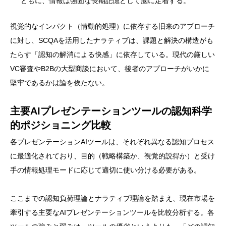
ともに、情報は強固な長期記憶として脳に定着する。
視覚的なインパクト（情動的処理）に依存する旧来のアプローチ
に対し、SCQAを活用したナラティブは、課題と解決の構造がも
たらす「認知の解消による快感」に依存している。現代の厳しい
VC審査やB2Bの大型商談において、後者のアプローチがいかに
堅牢であるかは論を俟たない。
主要AIプレゼンテーションツールの認知科学
的ポジショニング比較
各プレゼンテーションAIツールは、それぞれ異なる認知プロセス
に最適化されており、目的（戦略構築か、視覚的説得か）と受け
手の情報処理モードに応じて適切に使い分ける必要がある。
ここまでの認知負荷理論とナラティブ理論を踏まえ、現在市場を
牽引する主要なAIプレゼンテーションツールを比較分析する。各