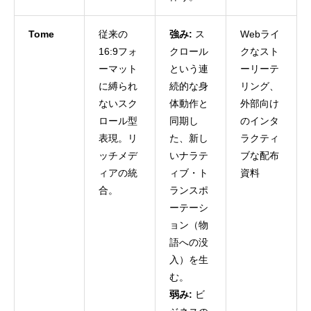
Tome
従来の
強み:
ス
Webライ
16:9フォ
クロール
クなスト
ーマット
という連
ーリーテ
に縛られ
続的な身
リング、
ないスク
体動作と
外部向け
ロール型
同期し
のインタ
表現。リ
た、新し
ラクティ
ッチメデ
いナラテ
ブな配布
ィアの統
ィブ・ト
資料
合。
ランスポ
ーテーシ
ョン（物
語への没
入）を生
む。
弱み:
ビ