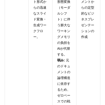
ト形式か
形態変換
メントか
らの迅速
（モーダ
らの定型
なスライ
ルシフ
的なビジ
ド変換・
ト）に伴
ネスプレ
生成ワー
う膨大な
ゼンテー
クフロ
ワーキン
ションの
ー。
グメモリ
作成
の負担を
AIが代替
する。
弱み:
元
のドキュ
メントの
論理構造
に依存す
るため、
ゼロベー
スでの戦