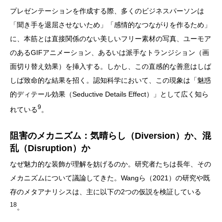
プレゼンテーションを作成する際、多くのビジネスパーソンは
「聞き手を退屈させないため」「感情的なつながりを作るため」
に、本筋とは直接関係のない美しいフリー素材の写真、ユーモア
のあるGIFアニメーション、あるいは派手なトランジション（画
面切り替え効果）を挿入する。しかし、この直感的な善意はしば
しば致命的な結果を招く。認知科学において、この現象は「魅惑
的ディテール効果（Seductive Details Effect）」として広く知ら
9
れている
。
阻害のメカニズム：気晴らし（Diversion）か、混
乱（Disruption）か
なぜ魅力的な装飾が理解を妨げるのか。研究者たちは長年、その
メカニズムについて議論してきた。Wangら（2021）の研究や既
存のメタアナリシスは、主に以下の2つの仮説を検証している
18
。