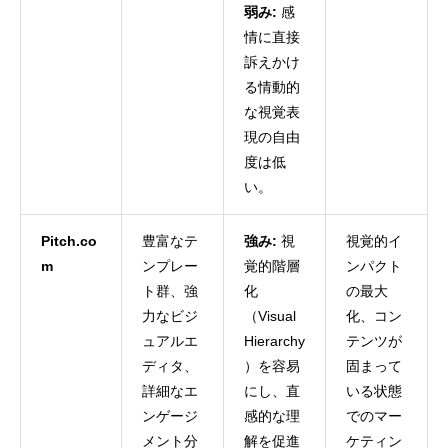
弱み:
感
情に直接
訴えかけ
る情動的
な視覚表
現の自由
度は低
い。
Pitch.co
豊富なテ
強み:
視
視覚的イ
m
ンプレー
覚的階層
ンパクト
ト群、強
化
の最大
力なビジ
（Visual
化、コン
ュアルエ
Hierarchy
テンツが
ディタ、
）を容易
固まって
詳細なエ
にし、直
いる状態
ンゲージ
感的な理
でのマー
メント分
解を促進
ケティン