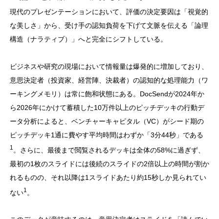
現代のプレゼンテーションにおいて、評価の決定要因は「視覚的
な美しさ」から、受け手の認知負荷を下げて文脈を伝える「論理
構造（ナラティブ）」へと完全にシフトしている。
ビジネスや研究の現場において情報量は爆発的に増加しており、
意思決定者（投資家、経営陣、決裁者）の認知的な処理能力（ワ
ーキングメモリ）は常に飽和状態にある。DocSendが2024年か
ら2026年にかけて蓄積した10万件以上のピッチデッキの行動デ
ータ分析によると、ベンチャーキャピタル（VC）がシード期の
ピッチデッキ1通に費やす平均時間はわずか「3分44秒」である
1
。さらに、最後まで閲覧されるデッキは全体の58%に過ぎず、
最初の1枚のスライドには後続のスライドの2倍以上の時間が割か
れるものの、それ以降は1スライドあたり約15秒しか見られてい
1
ない
。