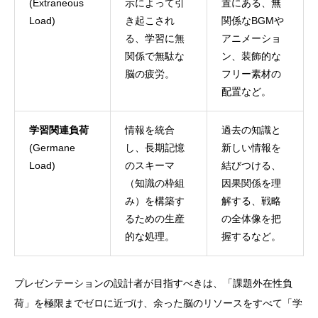
(Extraneous
示によって引
置にある、無
Load)
き起こされ
関係なBGMや
る、学習に無
アニメーショ
関係で無駄な
ン、装飾的な
脳の疲労。
フリー素材の
配置など。
学習関連負荷
情報を統合
過去の知識と
(Germane
し、長期記憶
新しい情報を
Load)
のスキーマ
結びつける、
（知識の枠組
因果関係を理
み）を構築す
解する、戦略
るための生産
の全体像を把
的な処理。
握するなど。
プレゼンテーションの設計者が目指すべきは、「課題外在性負
荷」を極限までゼロに近づけ、余った脳のリソースをすべて「学