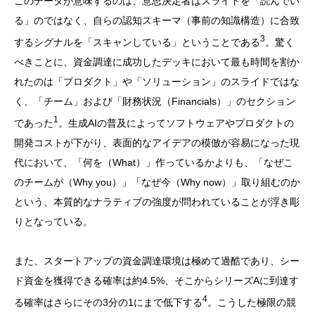
このデータが意味するのは、意思決定者はスライドを「読んでい
る」のではなく、自らの認知スキーマ（事前の知識構造）に合致
3
するシグナルを「スキャンしている」ということである
。驚く
べきことに、資金調達に成功したデッキにおいて最も時間を割か
れたのは「プロダクト」や「ソリューション」のスライドではな
く、「チーム」および「財務状況（Financials）」のセクション
1
であった
。生成AIの普及によってソフトウェアやプロダクトの
開発コストが下がり、表面的なアイデアの模倣が容易になった現
代において、「何を（What）」作っているかよりも、「なぜこ
のチームが（Why you）」「なぜ今（Why now）」取り組むのか
という、本質的なナラティブの強度が問われていることが浮き彫
りとなっている。
また、スタートアップの資金調達環境は極めて過酷であり、シー
ド資金を獲得できる確率は約4.5%、そこからシリーズAに到達す
4
る確率はさらにその3分の1にまで低下する
。こうした極限の競