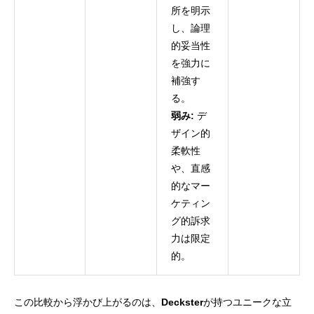
所を明示
し、論理
的妥当性
を強力に
補強す
る。
弱み:
デ
ザイン的
柔軟性
や、直感
的なマー
ケティン
グ的訴求
力は限定
的。
この比較から浮かび上がるのは、
Deckster
が持つユニークな立