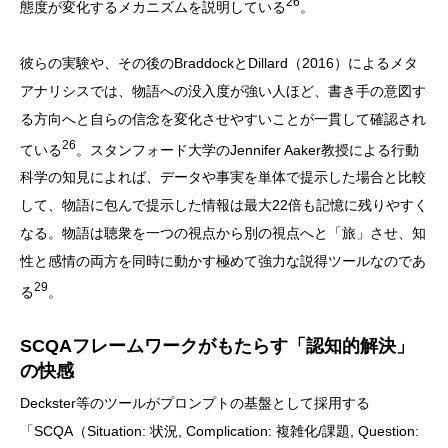
26
態度が変化するメカニズムを説明している
。
彼らの実験や、その後のBraddockとDillard（2016）によるメタ
アナリシスでは、物語への没入度が強い人ほど、書き手の意図す
る方向へと自らの信念を変化させやすいことが一貫して確認され
26
ている
。スタンフォード大学のJennifer Aaker教授による行動
科学の知見によれば、データや事実を単体で提示した場合と比較
して、物語に包んで提示した情報は最大22倍も記憶に残りやすく
なる。物語は聴衆を一つの視点から別の視点へと「旅」させ、知
性と感情の両方を同時に動かす極めて強力な説得ツールなのであ
29
る
。
SCQAフレームワークがもたらす「認知的解決」
の快感
Deckster等のツールがプロンプトの基盤として採用する
「SCQA（Situation: 状況, Complication: 複雑化/課題, Question: