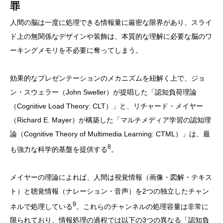
罪
人間の脳は一度に処理できる情報量に厳密な限界があり、スライ
ド上の無関係なデザインや装飾は、本質的な理解に必要な脳のワ
ーキングメモリを不必要に奪ってしまう。
効果的なプレゼンテーションのメカニズムを紐解く上で、ジョ
ン・スウェラー（John Sweller）が提唱した「認知負荷理論
（Cognitive Load Theory: CLT）」と、リチャード・メイヤー
（Richard E. Mayer）が構築した「マルチメディア学習の認知理
論（Cognitive Theory of Multimedia Learning: CTML）」は、最
8
も強力な科学的基盤を提供する
。
メイヤーの理論によれば、人間は視覚情報（画像・図解・テキス
ト）と聴覚情報（ナレーション・音声）を2つの独立したチャン
9
ネルで処理している
。これらのチャンネルの処理容量は非常に
限られており、情報処理の過程では以下の3つの異なる「認知負