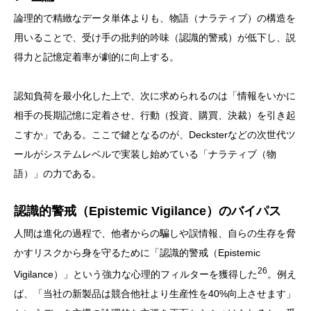
論理的で精緻なデータ単体よりも、物語（ナラティブ）の構造を
用いることで、受け手の批判的吟味（認識的警戒）が低下し、説
得力と記憶定着率が劇的に向上する。
認知負荷を最小化した上で、次に求められるのは「情報をいかに
相手の長期記憶に定着させ、行動（投資、購買、決裁）を引き起
こすか」である。ここで鍵となるのが、Decksterなどの次世代ツ
ールがシステムレベルで実装し始めている「ナラティブ（物
語）」の力である。
認識的警戒（Epistemic Vigilance）のバイパス
人間は進化の過程で、他者からの騙しや誤情報、自らの生存を脅
かすリスクから身を守るために「認識的警戒（Epistemic
26
Vigilance）」という強力な心理的フィルターを獲得した
。例え
ば、「当社の新製品は競合他社より生産性を40%向上させます」