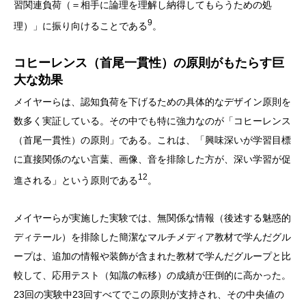
習関連負荷（＝相手に論理を理解し納得してもらうための処
9
理）」に振り向けることである
。
コヒーレンス（首尾一貫性）の原則がもたらす巨
大な効果
メイヤーらは、認知負荷を下げるための具体的なデザイン原則を
数多く実証している。その中でも特に強力なのが「コヒーレンス
（首尾一貫性）の原則」である。これは、「興味深いが学習目標
に直接関係のない言葉、画像、音を排除した方が、深い学習が促
12
進される」という原則である
。
メイヤーらが実施した実験では、無関係な情報（後述する魅惑的
ディテール）を排除した簡潔なマルチメディア教材で学んだグル
ープは、追加の情報や装飾が含まれた教材で学んだグループと比
較して、応用テスト（知識の転移）の成績が圧倒的に高かった。
23回の実験中23回すべてでこの原則が支持され、その中央値の