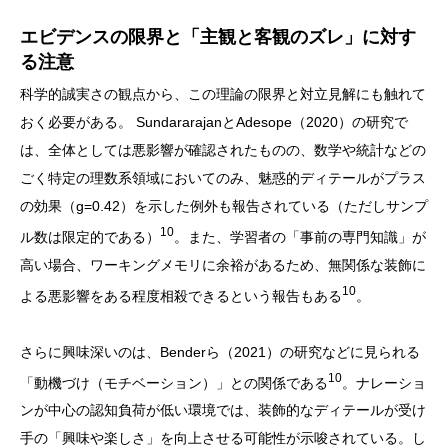
エビデンスの限界と「主観と客観のズレ」に対す
る注意
科学的誠実さの観点から、この理論の限界と対立見解にも触れて
おく必要がある。 SundararajanとAdesope（2020）の研究で
は、全体としては悪影響が確認されたものの、数学や統計などの
ごく特定の理数系領域においてのみ、魅惑的ディテールがプラス
の効果（g=0.42）を示した例外も報告されている（ただしサンプ
10
ル数は限定的である）
。また、学習者の「事前の専門知識」が
高い場合、ワーキングメモリに余裕があるため、無関係な装飾に
10
よる悪影響をある程度相殺できるという報告もある
。
さらに興味深いのは、Benderら（2021）の研究などに見られる
10
「動機づけ（モチベーション）」との関係である
。ナレーショ
ンが中心の認知負荷が低い環境では、装飾的なディテールが受け
手の「興味や楽しさ」を向上させる可能性が示唆されている。し