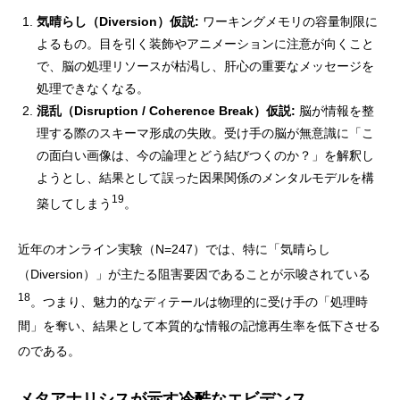
気晴らし（Diversion）仮説:
ワーキングメモリの容量制限に
よるもの。目を引く装飾やアニメーションに注意が向くこと
で、脳の処理リソースが枯渇し、肝心の重要なメッセージを
処理できなくなる。
混乱（Disruption / Coherence Break）仮説:
脳が情報を整
理する際のスキーマ形成の失敗。受け手の脳が無意識に「こ
の面白い画像は、今の論理とどう結びつくのか？」を解釈し
ようとし、結果として誤った因果関係のメンタルモデルを構
19
築してしまう
。
近年のオンライン実験（N=247）では、特に「気晴らし
（Diversion）」が主たる阻害要因であることが示唆されている
18
。つまり、魅力的なディテールは物理的に受け手の「処理時
間」を奪い、結果として本質的な情報の記憶再生率を低下させる
のである。
メタアナリシスが示す冷酷なエビデンス