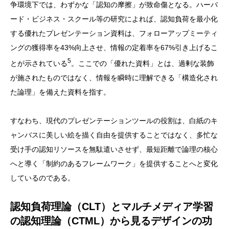
争環境下では、わずかな「認知の摩擦」が致命傷となる。ハーバ
ード・ビジネス・スクール等の研究によれば、認知負荷を最小化
する優れたプレゼンテーション資料は、フォローアップミーティ
ングの獲得率を43%向上させ、情報の定着率を67%引き上げるこ
5
とが示されている
。ここでの「優れた資料」とは、過剰な装飾
が施されたものではなく、情報を瞬時に理解できる「構造化され
た論理」を備えた資料を指す。
すなわち、現代のプレゼンテーションツールの役割は、白紙のキ
ャンバスに美しい絵を描く自由を提供することではなく、多忙な
受け手の認知リソースを無駄遣いさせず、最短距離で論理の核心
へと導く「制約のあるフレームワーク」を提供することへと変化
しているのである。
認知負荷理論（CLT）とマルチメディア学習
の認知理論（CTML）から見るデザインの功