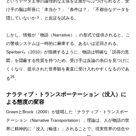
というデータ主導の論理的な主張を正面からぶつけられると、受
け手の脳は即座に「本当か？」「条件は？」「不都合なデータを
隠していないか？」と反証を試みる。
しかし、情報が「物語（Narrative）」の形式で提供されると、こ
の警戒システムは一時的に麻痺する、あるいは迂回される。
Sperberら（2010）が指摘するように、物語は明確な「説得の意
図」を隠蔽する性質を持つため、受け手は反論の糸口を見つけに
くくなり、提示された世界観を素直に受け入れやすくなるのであ
26
る
。
ナラティブ・トランスポーテーション（没入）に
よる態度の変容
GreenとBrock（2000）が提唱した「ナラティブ・トランスポー
テーション（Narrative Transportation）」理論は、人が物語の世
界に精神的に「没入（輸送）」されることで、現実世界の信念や