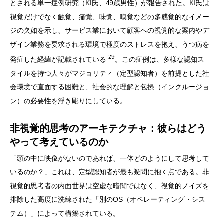
とされる単一症例研究（KI氏、49歳男性）が報告された。KI氏は
視覚だけでなく触覚、痛覚、味覚、嗅覚などの多感覚的なイメー
ジの欠如を示し、サービス業において顧客への視覚的な案内やデ
ザイン業務を要求される環境で極度のストレスを抱え、うつ病を
29
発症した経緯が記載されている
。この症例は、多様な認知ス
タイルを持つ人々がマジョリティ（定型認知者）を前提とした社
会環境で直面する困難と、社会的な理解と包摂（インクルージョ
ン）の必要性を浮き彫りにしている。
非視覚的思考のアーキテクチャ：彼らはどう
やって考えているのか
「頭の中に映像がないのであれば、一体どのようにして思考して
いるのか？」これは、定型認知者が最も疑問に抱く点である。非
視覚的思考者の内面世界は空虚な暗闇ではなく、視覚的ノイズを
排除した高度に洗練された「別のOS（オペレーティング・シス
テム）」によって構築されている。