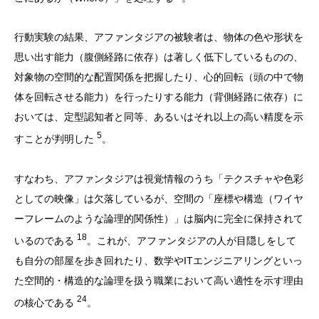
行動実験の結果、アファンタジアの被験者は、物体の色や形状を
思い出す能力（腹側経路に依存）は著しく低下しているものの、
対象物の空間的な配置関係を把握したり、心的回転（頭の中で物
体を回転させる能力）を行ったりする能力（背側経路に依存）に
おいては、定型認知者と同等、あるいはそれ以上の高い精度を示
5
すことが判明した
。
すなわち、アファンタジアは視覚情報のうち「テクスチャや色彩
としての映像」は欠落しているが、空間の「座標や構造（ワイヤ
ーフレームのような論理的関係性）」は脳内に完全に保持されて
18
いるのである
。これが、アファンタジアの人が目隠しをして
も自分の部屋を歩き回れたり、数学やITエンジニアリングといっ
た空間的・構造的な論理を扱う職業において高い適性を示す理由
24
の核心である
。