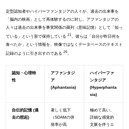
定型認知者やハイパーファンタジアの人々が、過去の出来事を
「脳内の映画」として再体験するのに対し、アファンタジアの
人々は過去の出来事を事実関係の羅列（意味記憶）として「知っ
21
ている」という形で保持している
。彼らは「自分が昨日何を
食べたか」という情報を、映像ではなくデータベースのテキスト
26
記録のように引き出すのである
。
認知・心理特
アファンタジ
ハイパーファ
性
ア
ンタジア
(Aphantasia)
(Hyperphanta
sia)
自伝的記憶 (過
著しく低下
極めて高い。
去の想起)
（SDAMの併
詳細な感覚的
発率が高
文脈を伴うエ