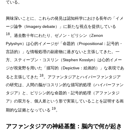
ている。
興味深いことに、これらの発見は認知科学における長年の「イメ
ージ論争（Imagery debate）」に新たな視点を提供している
18
。過去数十年にわたり、ゼノン・ピリシン（Zenon
Pylyshyn）は心的イメージが「命題的（Propositional：記号的・
言語的）」な情報処理の副産物に過ぎないと主張してきた。一
方、スティーブン・コスリン（Stephen Kosslyn）は心的イメー
ジが視覚野を用いた「描写的（Depictive：絵画的）」な表現であ
18
ると主張してきた
。アファンタジアとハイパーファンタジア
の研究は、人間の脳がコスリン的な描写的処理（ハイパーファン
タジア）と、ピリシン的な命題的・記号的処理（アファンタジ
ア）の双方を、個人差という形で実装していることを証明する画
19
期的な証拠となっている
。
アファンタジアの神経基盤：脳内で何が起き