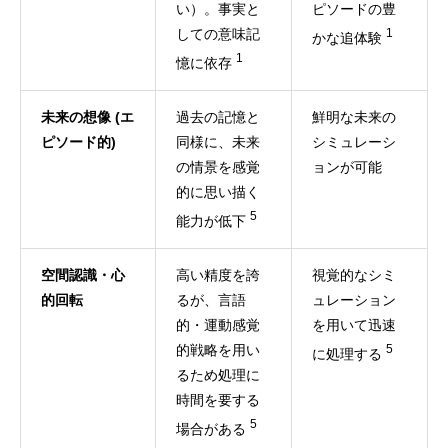
い）。事実と
ピソードの豊
しての意味記
1
かな追体験
1
憶に依存
未来の想像 (エ
過去の記憶と
鮮明な未来の
ピソード的)
同様に、未来
シミュレーシ
の情景を感覚
ョンが可能
的に思い描く
5
能力が低下
空間認識・心
高い精度を誇
視覚的なシミ
的回転
るが、言語
ュレーション
的・運動感覚
を用いて迅速
的戦略を用い
5
に処理する
るため処理に
時間を要する
5
場合がある