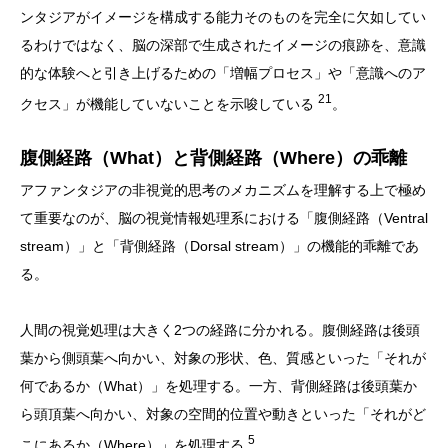
ンタジアがイメージを構成する能力そのものを完全に欠如してい
るわけではなく、脳の深部で生成されたイメージの痕跡を、意識
的な体験へと引き上げるための「増幅プロセス」や「意識へのア
21
クセス」が機能していないことを示唆している
。
腹側経路（What）と背側経路（Where）の乖離
アファンタジアの非視覚的思考のメカニズムを理解する上で極め
て重要なのが、脳の視覚情報処理系における「腹側経路（Ventral
stream）」と「背側経路（Dorsal stream）」の機能的乖離であ
る。
人間の視覚処理は大きく2つの経路に分かれる。腹側経路は後頭
葉から側頭葉へ向かい、対象の形状、色、質感といった「それが
何であるか（What）」を処理する。一方、背側経路は後頭葉か
ら頭頂葉へ向かい、対象の空間的位置や動きといった「それがど
5
こにあるか（Where）」を処理する
。