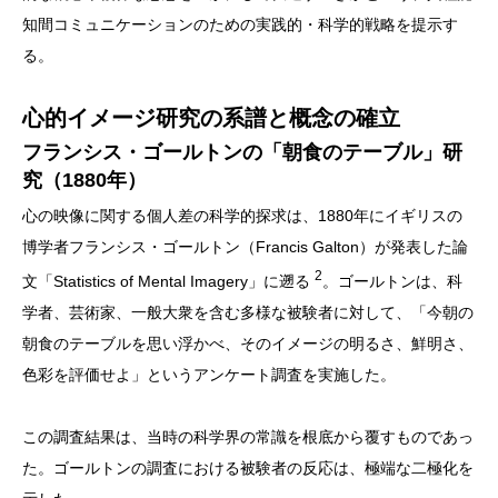
知間コミュニケーションのための実践的・科学的戦略を提示す
る。
心的イメージ研究の系譜と概念の確立
フランシス・ゴールトンの「朝食のテーブル」研
究（1880年）
心の映像に関する個人差の科学的探求は、1880年にイギリスの
博学者フランシス・ゴールトン（Francis Galton）が発表した論
2
文「Statistics of Mental Imagery」に遡る
。ゴールトンは、科
学者、芸術家、一般大衆を含む多様な被験者に対して、「今朝の
朝食のテーブルを思い浮かべ、そのイメージの明るさ、鮮明さ、
色彩を評価せよ」というアンケート調査を実施した。
この調査結果は、当時の科学界の常識を根底から覆すものであっ
た。ゴールトンの調査における被験者の反応は、極端な二極化を