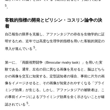
5
。
客観的指標の開発とピリシン・コスリン論争の決
着
自己報告の限界を克服し、アファンタジアの存在を生物学的に証
明するため、近年では高度な生理学的指標を用いた客観的測定の
5
導入が進んでいる
。
第一に、「両眼視野闘争（Binocular rivalry task）」を用いた実
験である。通常、左右の目に異なる画像を見せると、脳はどちら
かの画像を交互に知覚する。定型認知者の場合、事前に片方の画
像をイメージさせると、その画像が知覚されやすくなる「プライ
ミング効果」が生じる。しかし、アファンタジアの被験者は、こ
の事前イメージによるプライミング効果を全く示さないことが確
5
認されている
。