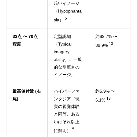
暗いイメージ
（Hypophanta
5
sia）
33点 〜 70点
定型認知
約89.7% 〜
程度
（Typical
13
89.9%
imagery
ability）。一般
的な明瞭さの
イメージ。
最高値付近 (右
ハイパーファ
約5.9% 〜
尾)
ンタジア（現
13
6.1%
実の視覚体験
と同等、ある
いはそれ以上
5
に鮮明）