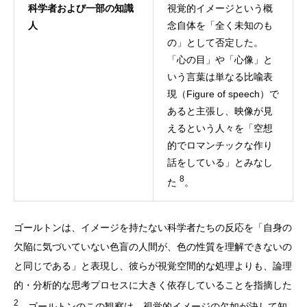
科学者および一部の知識
視覚的イメージという概
人
念自体を「全く未知のも
の」として否定した。
「心の目」や「心像」と
いう言葉は単なる比喩表
現（Figure of speech）で
あると主張し、映像が見
えるという人々を「空想
的でロマンチックな作り
話をしている」とみなし
8
た
。
ゴールトンは、イメージを持たない科学者たちの反応を「自身の
欠陥に気づいていない色盲の人間が、色の性質を理解できないの
と同じである」と表現し、彼らが視覚空間的な処理よりも、論理
的・分析的な思考プロセスに大きく依存していることを指摘した
2
。ゴールトンのこの観察は、視覚的イメージの欠如が決して知