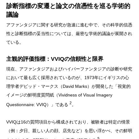
診断指標の変遷と論文の信憑性を巡る学術的
議論
アファンタジアに関する研究が急速に進む中で、その科学的信憑
性と診断指標の妥当性については、厳密な学術的議論が展開され
ている。
主観的評価指標：VVIQの信頼性と限界
現在、アファンタジアおよびハイパーファンタジアの診断や研究
において最も広く採用されているのが、1973年にイギリスの心
理学者デビッド・マークス（David Marks）が開発した「視覚的
イメージの鮮明度質問紙（Vividness of Visual Imagery
2
Questionnaire: VVIQ）」である
。
VVIQは16の質問項目から構成されており、被験者は特定の情景
（例：夕日、親しい人の顔、店先など）を思い浮かべ、その鮮明
5