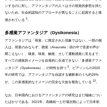
ンするのに対し、アファンタジアの人々はその視覚的参照を持た
ないため、社会的認知のアプローチが異なることに起因すると推
5
測されている
。
多感覚アファンタジア（Dysikonesia）
アファンタジアは「視覚」に限定された現象ではない。一部の個
人は、視覚のみならず、聴覚（Anauralia：頭の中で音楽や声が
聞こえない）、嗅覚、味覚、触覚、そして運動感覚に至るまで、
すべての感覚的イメージを自発的に生成できない「多感覚アファ
5
ンタジア（Dysikonesia）」の特性を持つ
。ピアソンらの2020
年の研究では、アファンタジアを自認する被験者のうち約26%
22
が、この多感覚的なイメージの完全な欠如を報告している
。
なお、日本国内におけるアファンタジアの研究はまだ端緒につい
たばかりである。2021年、高橋純一と行場次朗によって日本初