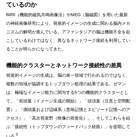
ているのか
fMRI（機能的磁気共鳴画像法）やMEG（脳磁図）を用いた最新
の神経画像研究により、視覚的イメージの生成に関わる脳内メカ
ニズムの解明が進んでいる。アファンタジアの脳は機能不全を起
こしているわけではなく、異なるネットワーク接続を利用してい
ることが明らかになってきた。
機能的クラスターとネットワーク接続性の差異
視覚的イメージの生成は、脳の単一領域で行われるのではなく、
複数の領域が協調するトップダウン処理の結果である。ゼマン
は、極端なイメージ能力に関与する5つの機能的クラスターとし
て、「前頭葉（イメージ生成の開始）」「頭頂葉（注意と空間配
置）」「側頭葉および辺縁系（意味記憶とエピソード記憶へのア
クセス）」「高次視覚野（映像の視覚化）」、そしてこれらを結
ぶ「接続性（トップダウンのフィードバック経路）」を提唱して
5
いる
。