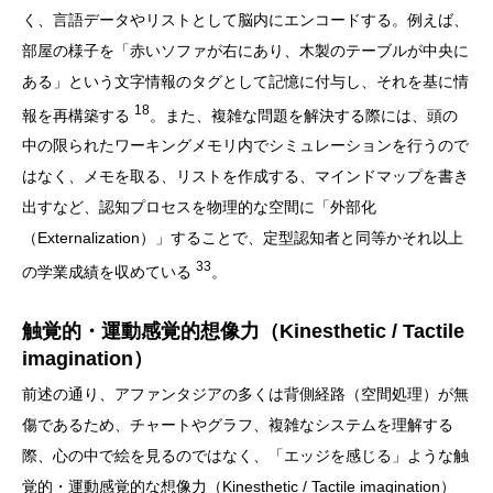
く、言語データやリストとして脳内にエンコードする。例えば、
部屋の様子を「赤いソファが右にあり、木製のテーブルが中央に
ある」という文字情報のタグとして記憶に付与し、それを基に情
18
報を再構築する
。また、複雑な問題を解決する際には、頭の
中の限られたワーキングメモリ内でシミュレーションを行うので
はなく、メモを取る、リストを作成する、マインドマップを書き
出すなど、認知プロセスを物理的な空間に「外部化
（Externalization）」することで、定型認知者と同等かそれ以上
33
の学業成績を収めている
。
触覚的・運動感覚的想像力（Kinesthetic / Tactile
imagination）
前述の通り、アファンタジアの多くは背側経路（空間処理）が無
傷であるため、チャートやグラフ、複雑なシステムを理解する
際、心の中で絵を見るのではなく、「エッジを感じる」ような触
覚的・運動感覚的な想像力（Kinesthetic / Tactile imagination）