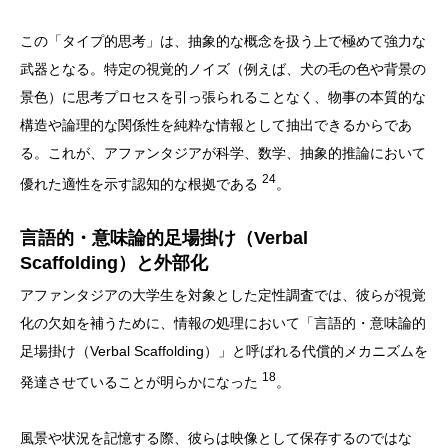
この「タイプ的思考」は、抽象的な概念を扱う上で極めて強力な
武器となる。特定の視覚的ノイズ（例えば、犬の毛の色や背景の
景色）に思考プロセスを引っ張られることなく、物事の本質的な
構造や論理的な関係性を純粋な情報として抽出できるからであ
る。これが、アファンタジアが科学、数学、抽象的推論において
24
優れた適性を示す認知的な根拠である
。
言語的・意味論的足場掛け（Verbal
Scaffolding）と外部化
アファンタジアの大学生を対象とした定性調査では、彼らが視覚
化の欠如を補うために、情報の処理において「言語的・意味論的
足場掛け（Verbal Scaffolding）」と呼ばれる代償的メカニズムを
18
発達させていることが明らかになった
。
風景や状況を記憶する際、彼らは映像として保存するのではな