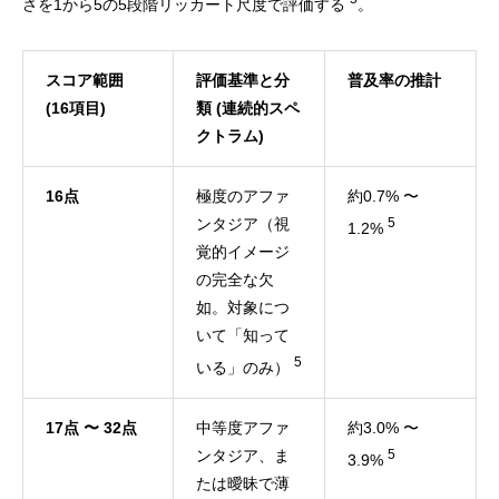
さを1から5の5段階リッカート尺度で評価する
。
スコア範囲
評価基準と分
普及率の推計
(16項目)
類 (連続的スペ
クトラム)
16点
極度のアファ
約0.7% 〜
ンタジア（視
5
1.2%
覚的イメージ
の完全な欠
如。対象につ
いて「知って
5
いる」のみ）
17点 〜 32点
中等度アファ
約3.0% 〜
ンタジア、ま
5
3.9%
たは曖昧で薄