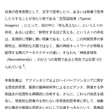
自身の思考形態として、文字で思考したり、あるいは映像で思考
したりすることが当たり前である「定型認知者（Typical
Imagers）」にとって、頭の中に「何も見えない」という人々の
存在、あるいは逆に「鮮明すぎるほど見える」という人々の存在
は、直感的に理解し難い現象である。しかし、この内面世界の多
様性は、病理的な欠陥ではなく、脳の神経ネットワークが情報を
処理する際のアーキテクチャの違い、すなわち「神経多様性
（Neurodiversity）」のひとつの形態であると現在では位置づけ
5
られている
。
本報告書は、アファンタジアおよびハイパーファンタジアに関す
る歴史的背景、最新の脳神経科学によるエビデンス、関連する学
術論文の信憑性を網羅的に分析する。さらに、これらの知見を統
合し、視覚的な想像力を持たない非視覚的思考者に対して、抽象
的な概念や複雑な思想をいかにして伝達すべきかという、異種認