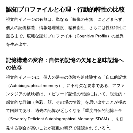
認知プロファイルと心理・行動的特性の比較
視覚的イメージの有無は、単なる「映像の有無」にとどまらず、
個人の記憶構造、情報処理速度、精神衛生、さらには性格特性に
至るまで、広範な認知プロファイル（Cognitive Profile）の差異
を生み出す。
記憶構造の変容：自伝的記憶の欠如と意味記憶へ
の依存
視覚的イメージは、個人の過去の体験を追体験する「自伝的記憶
（Autobiographical memory）」に不可欠な要素である。アファ
ンタジアの被験者は、エピソード記憶の想起において、視覚的・
感覚的な詳細（色彩、顔、その場の情景）を思い出すことが極め
て困難であり、過去の記憶が乏しくなる「重度自伝的記憶不全
（Severely Deficient Autobiographical Memory: SDAM）」を併
1
発する割合が高いことが複数の研究で確認されている
。