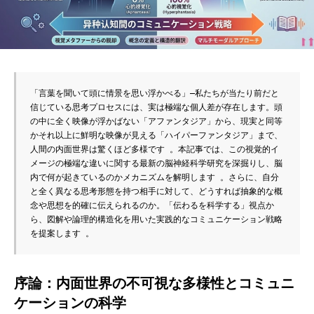
「言葉を聞いて頭に情景を思い浮かべる」—私たちが当たり前だと
信じている思考プロセスには、実は極端な個人差が存在します。頭
の中に全く映像が浮かばない「アファンタジア」から、現実と同等
かそれ以上に鮮明な映像が見える「ハイパーファンタジア」まで、
人間の内面世界は驚くほど多様です 。本記事では、この視覚的イ
メージの極端な違いに関する最新の脳神経科学研究を深掘りし、脳
内で何が起きているのかメカニズムを解明します 。さらに、自分
と全く異なる思考形態を持つ相手に対して、どうすれば抽象的な概
念や思想を的確に伝えられるのか。「伝わるを科学する」視点か
ら、図解や論理的構造化を用いた実践的なコミュニケーション戦略
を提案します 。
序論：内面世界の不可視な多様性とコミュニ
ケーションの科学