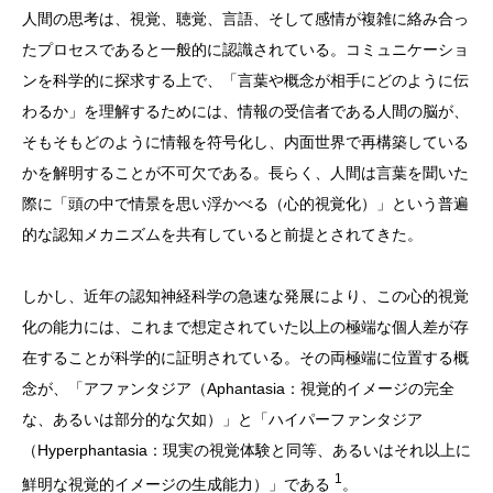
人間の思考は、視覚、聴覚、言語、そして感情が複雑に絡み合っ
たプロセスであると一般的に認識されている。コミュニケーショ
ンを科学的に探求する上で、「言葉や概念が相手にどのように伝
わるか」を理解するためには、情報の受信者である人間の脳が、
そもそもどのように情報を符号化し、内面世界で再構築している
かを解明することが不可欠である。長らく、人間は言葉を聞いた
際に「頭の中で情景を思い浮かべる（心的視覚化）」という普遍
的な認知メカニズムを共有していると前提とされてきた。
しかし、近年の認知神経科学の急速な発展により、この心的視覚
化の能力には、これまで想定されていた以上の極端な個人差が存
在することが科学的に証明されている。その両極端に位置する概
念が、「アファンタジア（Aphantasia：視覚的イメージの完全
な、あるいは部分的な欠如）」と「ハイパーファンタジア
（Hyperphantasia：現実の視覚体験と同等、あるいはそれ以上に
1
鮮明な視覚的イメージの生成能力）」である
。