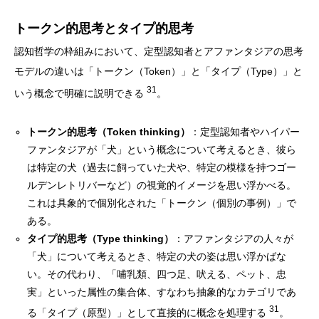
トークン的思考とタイプ的思考
認知哲学の枠組みにおいて、定型認知者とアファンタジアの思考
モデルの違いは「トークン（Token）」と「タイプ（Type）」と
31
いう概念で明確に説明できる
。
トークン的思考（Token thinking）
：定型認知者やハイパー
ファンタジアが「犬」という概念について考えるとき、彼ら
は特定の犬（過去に飼っていた犬や、特定の模様を持つゴー
ルデンレトリバーなど）の視覚的イメージを思い浮かべる。
これは具象的で個別化された「トークン（個別の事例）」で
ある。
タイプ的思考（Type thinking）
：アファンタジアの人々が
「犬」について考えるとき、特定の犬の姿は思い浮かばな
い。その代わり、「哺乳類、四つ足、吠える、ペット、忠
実」といった属性の集合体、すなわち抽象的なカテゴリであ
31
る「タイプ（原型）」として直接的に概念を処理する
。