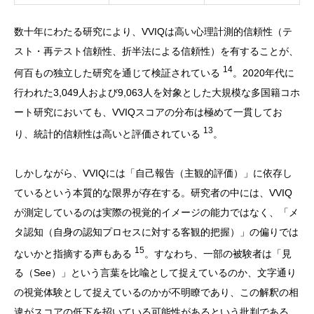
数十年にわたる研究により、VVIQは高い心理計測的信頼性（テ
スト・再テスト信頼性、折半法による信頼性）を有することが、
14
何百もの独立した研究を通じて検証されている
。2020年代に
行われた3,049人および9,063人を対象とした大規模な多国籍コホ
ート研究においても、VVIQスコアの分布は極めて一貫してお
13
り、統計的信頼性は高いと評価されている
。
しかしながら、VVIQには「自己報告（主観的評価）」に依存し
ているという本質的な限界が存在する。研究者の中には、VVIQ
が測定しているのは実際の視覚的イメージの能力ではなく、「メ
タ認知（自身の認知プロセスに対する客観的把握）」の偏りでは
15
ないかと指摘する声もある
。すなわち、一部の被験者は「見
る（See）」という言葉を比喩として捉えているのか、文字通り
の視覚体験として捉えているのかが不明瞭であり、この解釈の相
違がスコアの低下を招いている可能性があるという批判である