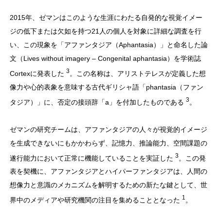
2015年、ゼマンはこのような生涯にわたる自発的な視覚イメー
ジの低下または欠如を持つ21人の個人を対象に詳細な調査を行
い、この現象を「アファンタジア（Aphantasia）」と命名した論
文（Lives without imagery – Congenital aphantasia）を学術誌
3
Cortexに発表した
。この名称は、アリストテレスが定義した想
像力や心的表象を意味する古代ギリシャ語「phantasia（ファン
3
タジア）」に、否定の接頭辞「a」を付加したものである
。
ゼマンの研究チームは、アファンタジアの人々が視覚的イメージ
を生成できないにもかかわらず、記憶力、推論能力、空間課題の
3
遂行能力において正常に機能していることを実証した
。この発
表を契機に、アファンタジアとハイパーファンタジアは、人間の
想像力と意識のメカニズムを解明するための新たな鍵として、世
1
界中のメディアや研究機関の注目を集めることとなった
。