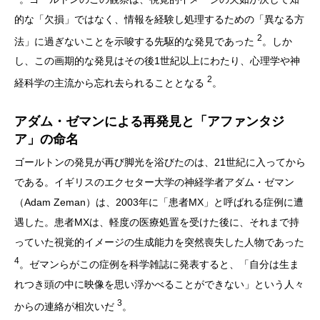
的な「欠損」ではなく、情報を経験し処理するための「異なる方
2
法」に過ぎないことを示唆する先駆的な発見であった
。しか
し、この画期的な発見はその後1世紀以上にわたり、心理学や神
2
経科学の主流から忘れ去られることとなる
。
アダム・ゼマンによる再発見と「アファンタジ
ア」の命名
ゴールトンの発見が再び脚光を浴びたのは、21世紀に入ってから
である。イギリスのエクセター大学の神経学者アダム・ゼマン
（Adam Zeman）は、2003年に「患者MX」と呼ばれる症例に遭
遇した。患者MXは、軽度の医療処置を受けた後に、それまで持
っていた視覚的イメージの生成能力を突然喪失した人物であった
4
。ゼマンらがこの症例を科学雑誌に発表すると、「自分は生ま
れつき頭の中に映像を思い浮かべることができない」という人々
3
からの連絡が相次いだ
。