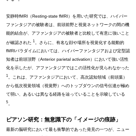
安静時fMRI（Resting-state fMRI）を用いた研究では、ハイパー
ファンタジアの被験者は、前頭前野と視覚ネットワークの間の機
能的結合が、アファンタジアの被験者と比較して有意に強いこと
1
が確認された
。さらに、有名な顔や場所を視覚化する能動的
fMRIパラダイムにおいては、ハイパーファンタジアおよび定型認
知者は前頭頂野（Anterior parietal activation）において強い活性
化を示したが、アファンタジアではこの活性化が見られなかった
1
。これは、アファンタジアにおいて、高次認知領域（前頭葉）
から低次視覚領域（視覚野）へのトップダウンの信号伝達が極め
て弱い、あるいは異なる経路を辿っていることを示唆している
5
。
ピアソン研究：無意識下の「イメージの痕跡」
最新の脳研究において最も衝撃的であった発見の一つが、ニュー