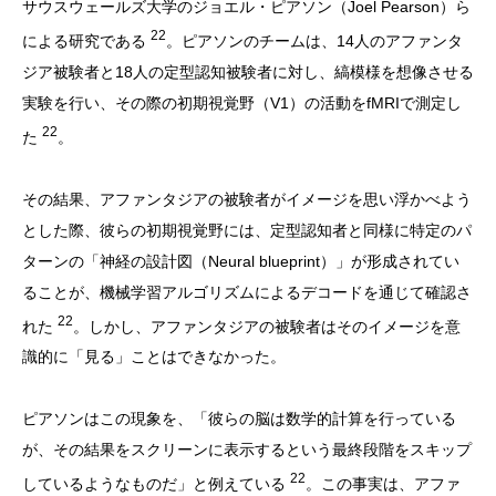
サウスウェールズ大学のジョエル・ピアソン（Joel Pearson）ら
22
による研究である
。ピアソンのチームは、14人のアファンタ
ジア被験者と18人の定型認知被験者に対し、縞模様を想像させる
実験を行い、その際の初期視覚野（V1）の活動をfMRIで測定し
22
た
。
その結果、アファンタジアの被験者がイメージを思い浮かべよう
とした際、彼らの初期視覚野には、定型認知者と同様に特定のパ
ターンの「神経の設計図（Neural blueprint）」が形成されてい
ることが、機械学習アルゴリズムによるデコードを通じて確認さ
22
れた
。しかし、アファンタジアの被験者はそのイメージを意
識的に「見る」ことはできなかった。
ピアソンはこの現象を、「彼らの脳は数学的計算を行っている
が、その結果をスクリーンに表示するという最終段階をスキップ
22
しているようなものだ」と例えている
。この事実は、アファ