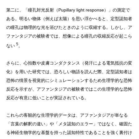
第二に、「瞳孔対光反射（Pupillary light response）」の測定で
ある。明るい物体（例えば太陽）を思い浮かべると、定型認知者
の瞳孔は物理的な光を浴びたときのように収縮する。しかし、ア
ファンタジアの被験者では、想像による瞳孔の収縮反応が起こら
5
ない
。
さらに、心拍数や皮膚コンダクタンス（発汗による電気抵抗の変
化）を用いた研究では、恐ろしい物語を読んだ際、定型認知者は
恐怖の情景を視覚的にシミュレーションするため生理学的な恐怖
反応を示すが、アファンタジアの被験者ではこの生理学的な恐怖
反応が有意に低いことが実証されている。
これらの客観的な生理学的データは、アファンタジアが単なる
「言葉の解釈の違い」や「メタ認知のエラー」ではなく、確固た
る神経生物学的な基盤を持った認知特性であることを強く裏付け