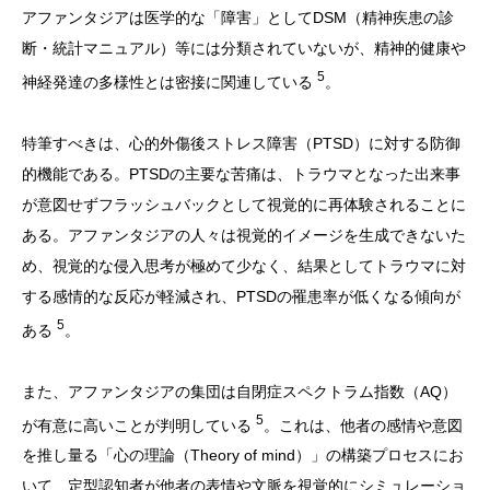
アファンタジアは医学的な「障害」としてDSM（精神疾患の診
断・統計マニュアル）等には分類されていないが、精神的健康や
5
神経発達の多様性とは密接に関連している
。
特筆すべきは、心的外傷後ストレス障害（PTSD）に対する防御
的機能である。PTSDの主要な苦痛は、トラウマとなった出来事
が意図せずフラッシュバックとして視覚的に再体験されることに
ある。アファンタジアの人々は視覚的イメージを生成できないた
め、視覚的な侵入思考が極めて少なく、結果としてトラウマに対
する感情的な反応が軽減され、PTSDの罹患率が低くなる傾向が
5
ある
。
また、アファンタジアの集団は自閉症スペクトラム指数（AQ）
5
が有意に高いことが判明している
。これは、他者の感情や意図
を推し量る「心の理論（Theory of mind）」の構築プロセスにお
いて、定型認知者が他者の表情や文脈を視覚的にシミュレーショ