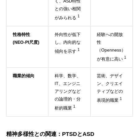
く、ASD特性
との強い相関
1
がみられる
性格特性
外向性が低下
経験への開放
(NEO-PI尺度)
し、内向的な
性
1
（Openness）
傾向を示す
1
が有意に高い
職業的傾向
科学、数学、
芸術、デザイ
IT、エンジニ
ン、クリエイ
アリングなど
ティブなどの
の論理的・分
1
表現的職業
1
析的職業
精神多様性との関連：PTSDとASD