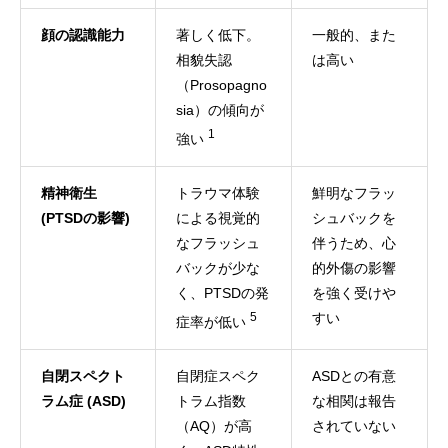
顔の認識能力
著しく低下。
一般的、また
相貌失認
は高い
（Prosopagno
sia）の傾向が
1
強い
精神衛生
トラウマ体験
鮮明なフラッ
(PTSDの影響)
による視覚的
シュバックを
なフラッシュ
伴うため、心
バックが少な
的外傷の影響
く、PTSDの発
を強く受けや
5
すい
症率が低い
自閉スペクト
自閉症スペク
ASDとの有意
ラム症 (ASD)
トラム指数
な相関は報告
（AQ）が高
されていない