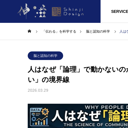
HOME
LAB
SERVIC
「伝わる」を科学する
脳と認知の科学
人は
脳と認知の科学
人はなぜ「論理」で動かないの
い」の境界線
2026.03.29