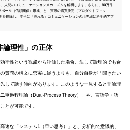
ら、人間のコミュニケーションメカニズムを解明します。さらに、80万件
るラポール（信頼関係）形成」と「実際の購買決定（プロダクトフィッ
則を排除し、本当に「売れる」コミュニケーションの境界線に科学的アプ
非論理性」の正体
の効率性という観点から評価した場合、決して論理的でも合
手の質問の構文に忠実に従うよりも、自分自身が「聞きたい
優先して話す傾向があります。このような一見すると非論理
理論（Dual-Process Theory）」や、言語学・語
することが可能です。
高速な「システム1（早い思考）」と、分析的で意識的、