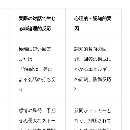
実際の対話で生じ
心理的・認知的要
る非論理的反応
因
極端に短い回答、
認知的負荷の回
または
避、回答の構成に
「Yes/No」等に
かかるエネルギー
よる会話の打ち切
の節約、防衛反応
3
り
感情の爆発、予期
質問がトリガーと
せぬ長大なストー
なり、抑圧されて