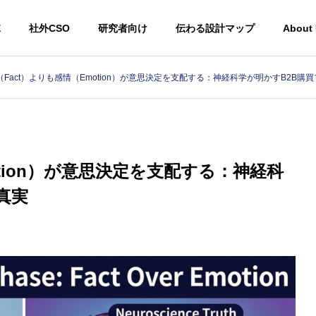
E
社外CSO
研究者向け
伝わる設計マップ
About
（Fact）よりも感情（Emotion）が意思決定を支配する：神経科学が明かすB2B購
otion）が意思決定を支配する：神経科
真実