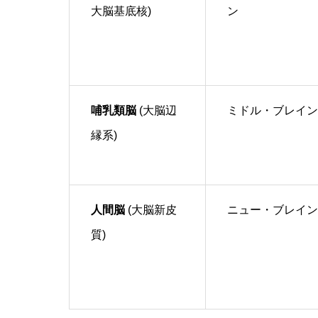
大脳基底核)
ン
哺乳類脳
(大脳辺
ミドル・ブレイン
縁系)
人間脳
(大脳新皮
ニュー・ブレイン
質)