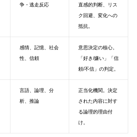
争・逃走反応
直感的判断、リス
ク回避、変化への
抵抗。
感情、記憶、社会
意思決定の核心。
性、信頼
「好き/嫌い」「信
頼/不信」の判定。
言語、論理、分
正当化機関。決定
析、推論
された内容に対す
る論理的理由付
け。