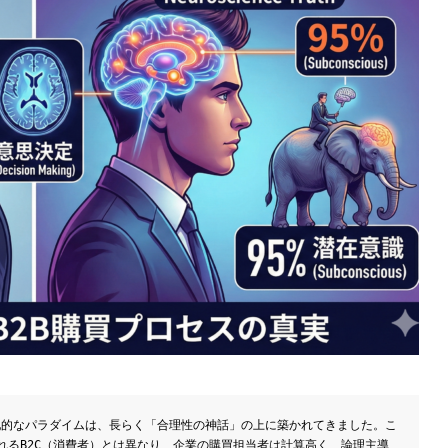
における支配的なパラダイムは、長らく「合理性の神話」の上に築かれてきました。こ
れるB2C（消費者）とは異なり、企業の購買担当者は計算高く、論理主導