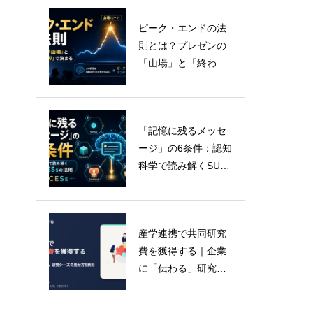
ピーク・エンドの法
プレゼンテーション
則とは？プレゼンの
の科学：Gemini 3.0
「山場」と「終わり
革命と「Deep Thin
方」で評価が決まる
k」時代がもたらす認
認知科学
知の変容
「記憶に残るメッセ
脳の認知特性をハッ
ージ」の6条件：認知
クする：科学的エビ
科学で読み解くSUC
デンスに基づく「最
CESsの法則
強の伝達フレームワ
ーク」選択戦略
産学連携で共同研究
費を獲得する｜企業
に「伝わる」研究シ
ーズの見せ方5原則