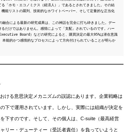
当てる「ホモ・エコノミクス（経済人）」であるとされてきました。その結
は、機能リストの羅列、技術的なホワイトペーパー、そして定量的な正当化
の融合による最新の研究成果は、この神話を完全に打ち砕きました。デー
受けるだけではありません。感情によって「支配」されているのです。ハー
 Executive Board）などの研究によると、購買決定の最大95%は潜在意識
、本能的かつ感情的なプロセスによって方向付けられていることが明らか
想
における意思決定メカニズムの誤認にあります。企業戦略は
覚の下で運用されています。しかし、実際には組織が決定を
下すのです。そして、その個人は、C-suite（最高経営
シャリー・デューティー（受託者責任）を負っていようと