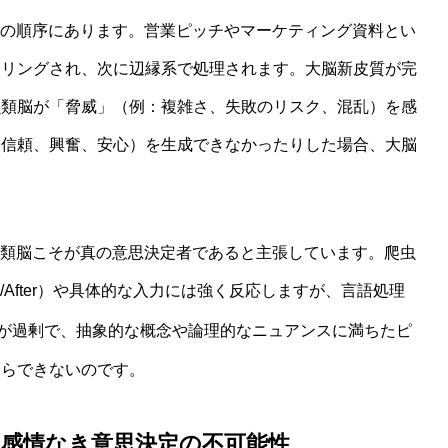
理の順序にあります。営業ピッチやマーケティング資料とい
タリングされ、次に辺縁系で処理されます。大脳新皮質が完
虫類脳が「脅威」（例：複雑さ、失敗のリスク、混乱）を感
：信頼、興奮、安心）を生成できなかったりした場合、大脳
、爬虫類脳こそが真の意思決定者であると主張しています。爬虫
/After）や具体的な入力には強く反応しますが、言語処理
が過剰で、抽象的な概念や論理的なニュアンスに満ちたピ
すらできないのです。
説：感情なき意思決定の不可能性