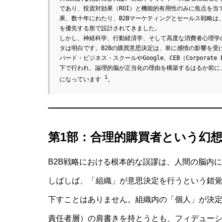
であり、投資対効果（ROI）と機能的有用性のみに焦点を
果、数十年にわたり、B2Bマーケティングとセールス戦略
を優先する形で設計されてきました。
しかし、神経科学、行動経済学、そして高度な消費者心理学
タは明白です。B2Bの購買意思決定は、単に感情の影響を
バード・ビジネス・スクールやGoogle、CEB（Corporate
下で行われ、論理的脳が正当化の理由を構築するはるか前に
1
になっています 
。
第1部：合理的購買者という幻
B2B戦略における根本的な誤謬は、人間の脳内
しばしば、「組織」が意思決定を行うという錯
下すことはありません。組織内の「個人」が決定を
責任者層）の肩書きを持とうとも、フィデュー