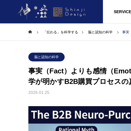
HOME
LAB
SERVIC
「伝わる」を科学する
脳と認知の科学
事実
脳と認知の科学
事実（Fact）よりも感情（Em
学が明かすB2B購買プロセスの
2026.01.25