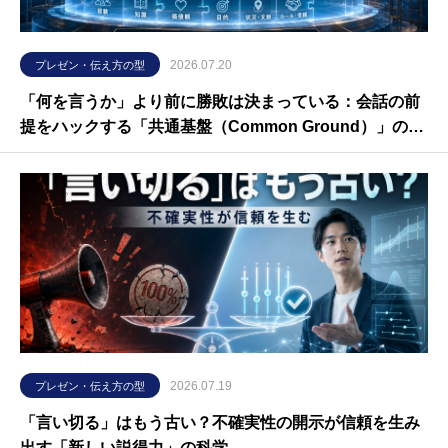
2026.07.20
プレゼン・伝え方の型
「何を言うか」より前に勝敗は決まっている：会話の前
提をハックする「共通基盤（Common Ground）」の認
知科学
2026.07.19
プレゼン・伝え方の型
「言い切る」はもう古い？不確実性の開示が信頼を生み
出す「新しい説得力」の科学