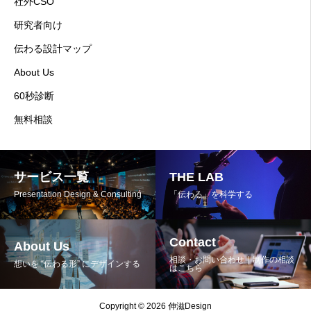
社外CSO
研究者向け
伝わる設計マップ
About Us
60秒診断
無料相談
サービス一覧
THE LAB
Presentation Design & Consulting
「伝わる」を科学する
Contact
About Us
相談・お問い合わせ｜制作の相談
想いを “伝わる形” にデザインする
はこちら
Copyright © 2026 伸滋Design