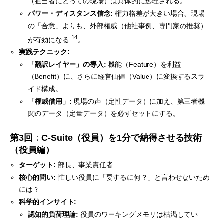
（担当者にとっての現場）は具体的に処理される。
パワー・ディスタンス信念:
権力格差が大きい場合、現場
の「合意」よりも、外部権威（他社事例、専門家の推奨）
14
が有効になる
。
実践テクニック:
「翻訳レイヤー」の導入:
機能（Feature）を利益
（Benefit）に、さらに経営価値（Value）に変換するスラ
イド構成。
「権威借用」:
現場の声（定性データ）に加え、第三者機
関のデータ（定量データ）を必ずセットにする。
第3回：C-Suite（役員）を1分で納得させる技術
（役員編）
ターゲット:
部長、事業責任者
核心的問い:
忙しい役員に「要するに何？」と言わせないため
には？
科学的インサイト:
認知的負荷理論:
役員のワーキングメモリは枯渇してい