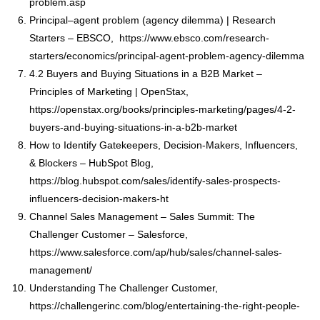
problem.asp
Principal–agent problem (agency dilemma) | Research
Starters – EBSCO,
https://www.ebsco.com/research-
starters/economics/principal-agent-problem-agency-dilemma
4.2 Buyers and Buying Situations in a B2B Market –
Principles of Marketing | OpenStax,
https://openstax.org/books/principles-marketing/pages/4-2-
buyers-and-buying-situations-in-a-b2b-market
How to Identify Gatekeepers, Decision-Makers, Influencers,
& Blockers – HubSpot Blog,
https://blog.hubspot.com/sales/identify-sales-prospects-
influencers-decision-makers-ht
Channel Sales Management – Sales Summit: The
Challenger Customer – Salesforce,
https://www.salesforce.com/ap/hub/sales/channel-sales-
management/
Understanding The Challenger Customer,
https://challengerinc.com/blog/entertaining-the-right-people-