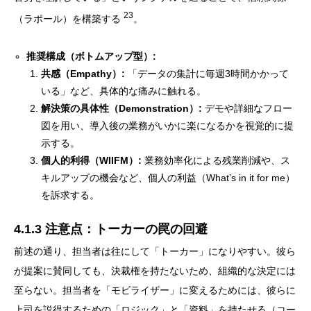
23
（ラポール）を構築する
。
推奨構成（ボトムアップ型）:
共感（Empathy）:
「データの集計に毎週3時間かかって
いる」など、具体的な痛みに触れる。
解決策の具体性（Demonstration）:
デモや詳細なフロー
図を用い、導入後の業務がいかに楽になるかを視覚的に提
示する。
個人的利得（WIIFM）:
業務効率化による残業削減や、ス
キルアップの機会など、個人の利益（What’s in it for me）
を訴求する。
4.1.3 注意点：トーカーの罠の回避
前述の通り、担当者は往にして「トーカー」になりやすい。彼ら
が提案に賛同しても、決裁権を持たないため、組織的な決定には
至らない。担当者を「モビライザー」に変えるためには、彼らに
上司を説得するための「ロジック」と「資料」を持たせる（コー