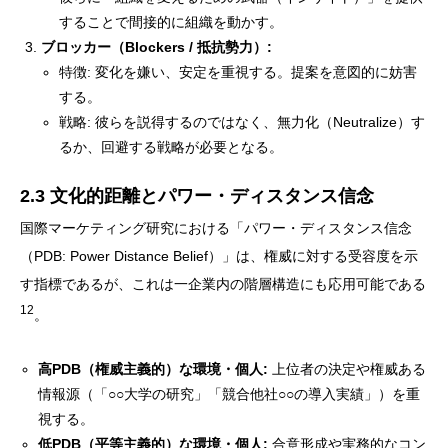
することで間接的に組織を動かす。
ブロッカー（Blockers / 抵抗勢力）:
特徴: 変化を嫌い、安定を重視する。提案を意図的に妨害
する。
戦略: 彼らを説得するのではなく、無力化（Neutralize）す
るか、回避する戦略が必要となる。
2.3 文化的距離とパワー・ディスタンス信念
国際マーケティング研究における「パワー・ディスタンス信念
（PDB: Power Distance Belief）」は、権威に対する受容度を示
す指標であるが、これは一企業内の階層構造にも応用可能である
12
。
高PDB（権威主義的）な環境・個人:
上位者の決定や権威ある
情報源（「○○大学の研究」「競合他社○○の導入実績」）を重
視する。
低PDB（平等主義的）な環境・個人:
合意形成や実務的なコン