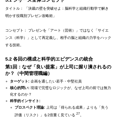
5.1 シリーズ全体コンセプト
タイトル： 「決裁の壁を突破せよ：脳科学と組織行動学で解き
明かす役職別プレゼン攻略術」
コンセプト： プレゼンを「アート（芸術）」ではなく「サイエ
ンス（科学）」として再定義し、相手の脳と組織の力学をハック
する技術。
5.2 各回の構成と科学的エビデンスの統合
第1回：なぜ「良い提案」が上司に握り潰されるの
か？（中間管理職編）
ターゲット:
企画を通したい若手・中堅社員
核心的問い:
現場で完璧なロジックが、なぜ上司の前では無力
化するのか？
科学的インサイト:
プロスペクト理論:
上司は「得られる成果」よりも「失う
27
評価（リスク）」を2倍重く見ている
。