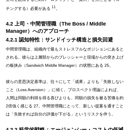
11
チングする）必要がある
。
4.2 上司・中間管理職（The Boss / Middle
Manager）へのアプローチ
4.2.1 認知特性：サンドイッチ構造と損失回避
中間管理職は、組織内で最もストレスフルなポジションにあると
される。彼らは上層部からのプレッシャーと現場からの突き上げ
の板挟み（Sandwich Middle Manager）の状態にある 25。
彼らの意思決定基準は、往々にして「成果」よりも「失敗しない
こと（Loss Aversion）」に傾く。プロスペクト理論によれば、
人間は同額の利得を得る喜びよりも、同額の損失を被る苦痛を約
2倍強く感じる 27。中間管理職にとって、新しい提案を通すこと
は「失敗すれば自分の評価が下がる」というリスクを伴う。
4.2.2 科学的戦略：エージェンシー・コストの低減