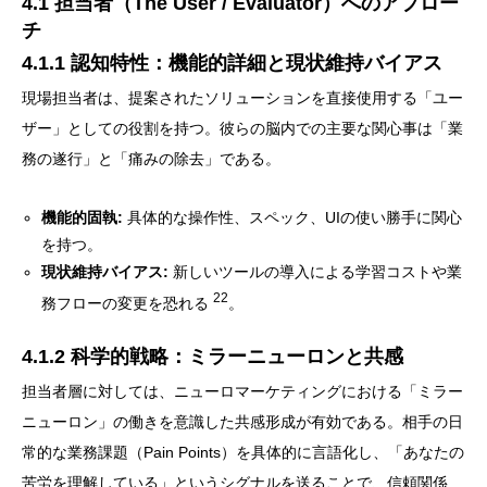
4.1 担当者（The User / Evaluator）へのアプロー
チ
4.1.1 認知特性：機能的詳細と現状維持バイアス
現場担当者は、提案されたソリューションを直接使用する「ユー
ザー」としての役割を持つ。彼らの脳内での主要な関心事は「業
務の遂行」と「痛みの除去」である。
機能的固執:
具体的な操作性、スペック、UIの使い勝手に関心
を持つ。
現状維持バイアス:
新しいツールの導入による学習コストや業
22
務フローの変更を恐れる
。
4.1.2 科学的戦略：ミラーニューロンと共感
担当者層に対しては、ニューロマーケティングにおける「ミラー
ニューロン」の働きを意識した共感形成が有効である。相手の日
常的な業務課題（Pain Points）を具体的に言語化し、「あなたの
苦労を理解している」というシグナルを送ることで、信頼関係