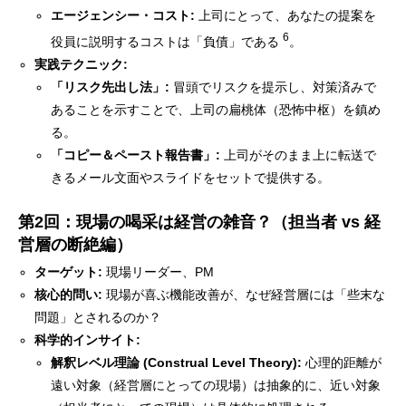
エージェンシー・コスト:
上司にとって、あなたの提案を
6
役員に説明するコストは「負債」である
。
実践テクニック:
「リスク先出し法」:
冒頭でリスクを提示し、対策済みで
あることを示すことで、上司の扁桃体（恐怖中枢）を鎮め
る。
「コピー＆ペースト報告書」:
上司がそのまま上に転送で
きるメール文面やスライドをセットで提供する。
第2回：現場の喝采は経営の雑音？（担当者 vs 経
営層の断絶編）
ターゲット:
現場リーダー、PM
核心的問い:
現場が喜ぶ機能改善が、なぜ経営層には「些末な
問題」とされるのか？
科学的インサイト:
解釈レベル理論 (Construal Level Theory):
心理的距離が
遠い対象（経営層にとっての現場）は抽象的に、近い対象