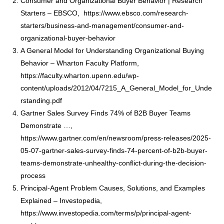
Consumer and Organizational Buyer Behavior | Research
Starters – EBSCO,
https://www.ebsco.com/research-
starters/business-and-management/consumer-and-
organizational-buyer-behavior
A General Model for Understanding Organizational Buying
Behavior – Wharton Faculty Platform,
https://faculty.wharton.upenn.edu/wp-
content/uploads/2012/04/7215_A_General_Model_for_Unde
rstanding.pdf
Gartner Sales Survey Finds 74% of B2B Buyer Teams
Demonstrate …,
https://www.gartner.com/en/newsroom/press-releases/2025-
05-07-gartner-sales-survey-finds-74-percent-of-b2b-buyer-
teams-demonstrate-unhealthy-conflict-during-the-decision-
process
Principal-Agent Problem Causes, Solutions, and Examples
Explained – Investopedia,
https://www.investopedia.com/terms/p/principal-agent-