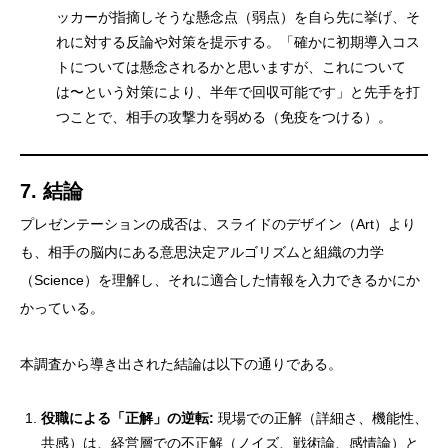
ッカーが指摘しそうな懸念点（弱点）を自ら先に挙げ、そ
れに対する反論や対策を提示する。「確かに初期導入コス
トについては懸念されるかと思いますが、これについて
は〜という対策により、半年で回収可能です」と先手を打
つことで、相手の攻撃力を弱める（免疫をつける）。
7. 結論
プレゼンテーションの成否は、スライドのデザイン（Art）より
も、相手の脳内にある意思決定アルゴリズムと組織の力学
（Science）を理解し、それに適合した情報を入力できるかにか
かっている。
本調査から導き出された結論は以下の通りである。
役職による「正解」の逆転:
現場での正解（詳細さ、機能性、
共感）は、経営層での不正解（ノイズ、戦術論、感情論）と