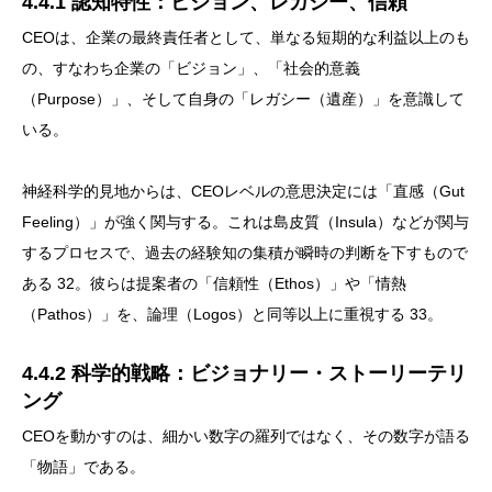
4.4.1 認知特性：ビジョン、レガシー、信頼
CEOは、企業の最終責任者として、単なる短期的な利益以上のも
の、すなわち企業の「ビジョン」、「社会的意義
（Purpose）」、そして自身の「レガシー（遺産）」を意識して
いる。
神経科学的見地からは、CEOレベルの意思決定には「直感（Gut
Feeling）」が強く関与する。これは島皮質（Insula）などが関与
するプロセスで、過去の経験知の集積が瞬時の判断を下すもので
ある 32。彼らは提案者の「信頼性（Ethos）」や「情熱
（Pathos）」を、論理（Logos）と同等以上に重視する 33。
4.4.2 科学的戦略：ビジョナリー・ストーリーテリ
ング
CEOを動かすのは、細かい数字の羅列ではなく、その数字が語る
「物語」である。