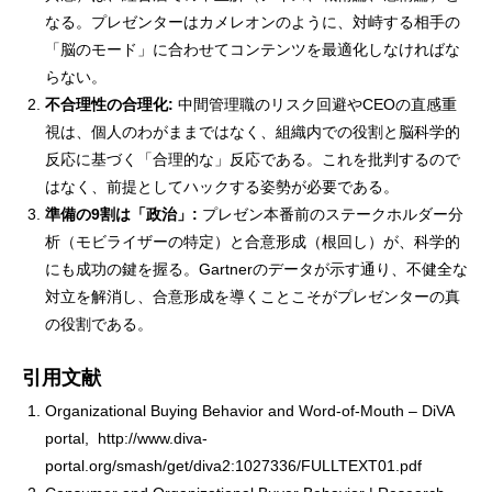
なる。プレゼンターはカメレオンのように、対峙する相手の
「脳のモード」に合わせてコンテンツを最適化しなければな
らない。
不合理性の合理化:
中間管理職のリスク回避やCEOの直感重
視は、個人のわがままではなく、組織内での役割と脳科学的
反応に基づく「合理的な」反応である。これを批判するので
はなく、前提としてハックする姿勢が必要である。
準備の9割は「政治」:
プレゼン本番前のステークホルダー分
析（モビライザーの特定）と合意形成（根回し）が、科学的
にも成功の鍵を握る。Gartnerのデータが示す通り、不健全な
対立を解消し、合意形成を導くことこそがプレゼンターの真
の役割である。
引用文献
Organizational Buying Behavior and Word-of-Mouth – DiVA
portal,
http://www.diva-
portal.org/smash/get/diva2:1027336/FULLTEXT01.pdf