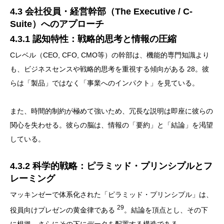
4.3 会社役員・経営幹部（The Executive / C-
Suite）へのアプローチ
4.3.1 認知特性：戦略的思考と情報の圧縮
Cレベル（CEO, CFO, CMO等）の幹部は、機能的専門知識より
も、ビジネスセンスや戦略的思考を重視する傾向がある 28。彼
らは「製品」ではなく「事業へのインパクト」を見ている。
また、時間的制約が極めて強いため、冗長な説明は即座に彼らの
関心を失わせる。彼らの脳は、情報の「要約」と「結論」を渇望
している。
4.3.2 科学的戦略：ピラミッド・プリンシプルとフ
レーミング
マッキンゼーで体系化された「ピラミッド・プリンシプル」は、
29
役員向けプレゼンの黄金律である
。結論を頂点とし、その下
に根拠、さらにその下にデータを配置する構造である。