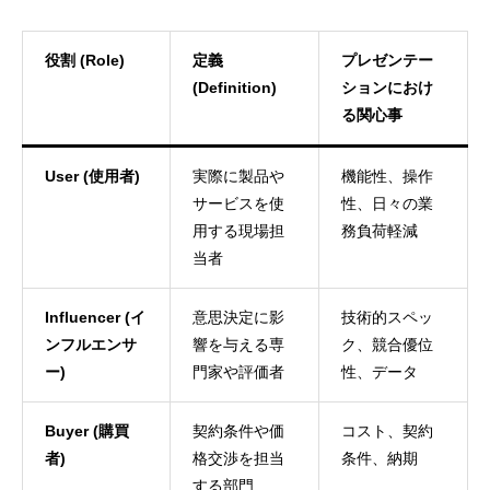
役割 (Role)
定義
プレゼンテー
(Definition)
ションにおけ
る関心事
User (使用者)
実際に製品や
機能性、操作
サービスを使
性、日々の業
用する現場担
務負荷軽減
当者
Influencer (イ
意思決定に影
技術的スペッ
ンフルエンサ
響を与える専
ク、競合優位
ー)
門家や評価者
性、データ
Buyer (購買
契約条件や価
コスト、契約
者)
格交渉を担当
条件、納期
する部門