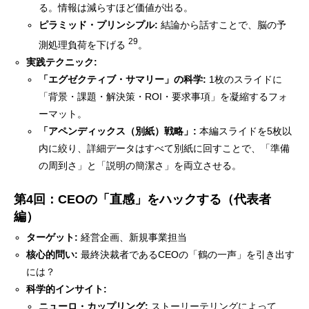
る。情報は減らすほど価値が出る。
ピラミッド・プリンシプル:
結論から話すことで、脳の予
29
測処理負荷を下げる
。
実践テクニック:
「エグゼクティブ・サマリー」の科学:
1枚のスライドに
「背景・課題・解決策・ROI・要求事項」を凝縮するフォ
ーマット。
「アペンディックス（別紙）戦略」:
本編スライドを5枚以
内に絞り、詳細データはすべて別紙に回すことで、「準備
の周到さ」と「説明の簡潔さ」を両立させる。
第4回：CEOの「直感」をハックする（代表者
編）
ターゲット:
経営企画、新規事業担当
核心的問い:
最終決裁者であるCEOの「鶴の一声」を引き出す
には？
科学的インサイト:
ニューロ・カップリング:
ストーリーテリングによって、