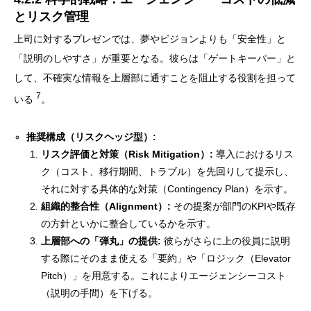
とリスク管理
上司に対するプレゼンでは、夢やビジョンよりも「安全性」と
「説明のしやすさ」が重要となる。彼らは「ゲートキーパー」と
して、不確実な情報を上層部に通すことを阻止する役割を担って
7
いる
。
推奨構成（リスクヘッジ型）:
リスク評価と対策（Risk Mitigation）:
導入におけるリス
ク（コスト、移行期間、トラブル）を先回りして提示し、
それに対する具体的な対策（Contingency Plan）を示す。
組織的整合性（Alignment）:
その提案が部門のKPIや既存
の方針といかに整合しているかを示す。
上層部への「弾丸」の提供:
彼らがさらに上の役員に説明
する際にそのまま使える「要約」や「ロジック（Elevator
Pitch）」を用意する。これによりエージェンシーコスト
（説明の手間）を下げる。