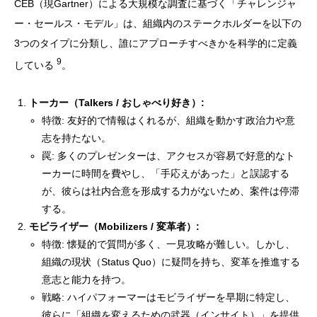
CEB（現Gartner）による大規模な調査に基づく「チャレンジャ
ー・セールス・モデル」は、組織内のステークホルダーを以下の
3つのタイプに分類し、誰にアプローチすべきかを科学的に定義
9
している
。
トーカー（Talkers / おしゃべり好き）:
特徴: 友好的で情報はくれるが、組織を動かす政治力や意
志を持たない。
罠: 多くのプレゼンターは、アクセスが容易で好意的なト
ーカーに時間を費やし、「手応えがあった」と誤認する
が、彼らは社内合意を形成する力がないため、案件は停滞
する。
モビライザー（Mobilizers / 変革者）:
特徴: 懐疑的で質問が多く、一見攻略が難しい。しかし、
組織の現状（Status Quo）に疑問を持ち、変革を推進する
意志と能力を持つ。
戦略: ハイパフォーマーはモビライザーを早期に特定し、
彼らに「組織を変えるための武器（インサイト）」を提供