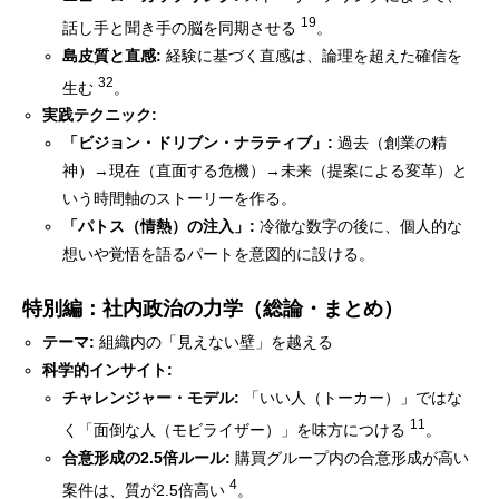
19
話し手と聞き手の脳を同期させる
。
島皮質と直感:
経験に基づく直感は、論理を超えた確信を
32
生む
。
実践テクニック:
「ビジョン・ドリブン・ナラティブ」:
過去（創業の精
神）→現在（直面する危機）→未来（提案による変革）と
いう時間軸のストーリーを作る。
「パトス（情熱）の注入」:
冷徹な数字の後に、個人的な
想いや覚悟を語るパートを意図的に設ける。
特別編：社内政治の力学（総論・まとめ）
テーマ:
組織内の「見えない壁」を越える
科学的インサイト:
チャレンジャー・モデル:
「いい人（トーカー）」ではな
11
く「面倒な人（モビライザー）」を味方につける
。
合意形成の2.5倍ルール:
購買グループ内の合意形成が高い
4
案件は、質が2.5倍高い
。