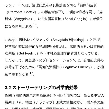
ッシャー下では、論理的思考や長期計画を司る「前頭前皮質
（Prefrontal Cortex）」の機能が低下し、感情や直感を司る「扁
桃体（Amygdala）」や「大脳基底核（Basal Ganglia）」が優位
15
になる傾向がある
。
これを「扁桃体ハイジャック（Amygdala Hijacking）」と呼び、
経営層が時に論理的な詳細説明を拒絶し、感情的あるいは直感的
な判断（Gut Feeling）を下す神経生理学的背景となっている。
したがって、経営層へのプレゼンテーションでは、前頭前皮質の
負荷を下げるための「認知的流暢性（Cognitive Fluency）」が極
17
めて重要となる
。
3.2 ストーリーテリングの科学的効果
fMRI（機能的磁気共鳴画像法）を用いた研究では、単なる事実の
羅列よりも、物語（ナラティブ）形式の情報の方が、聞き手の脳