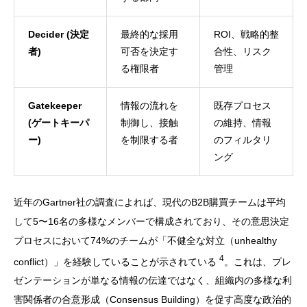
Decider (決定
最終的な採用
ROI、戦略的整
者)
可否を決定す
合性、リスク
る権限者
管理
Gatekeeper
情報の流れを
既存プロセス
(ゲートキーパ
制御し、接触
の維持、情報
ー)
を制限する者
のフィルタリ
ング
近年のGartner社の調査によれば、現代のB2B購買チームは平均
して5〜16名の多様なメンバーで構成されており、その意思決定
プロセスにおいて74%のチームが「不健全な対立（unhealthy
4
conflict）」を経験していることが示されている
。これは、プレ
ゼンテーションが単なる情報の伝達ではなく、組織内の多様な利
害関係者の合意形成（Consensus Building）を促す高度な政治的