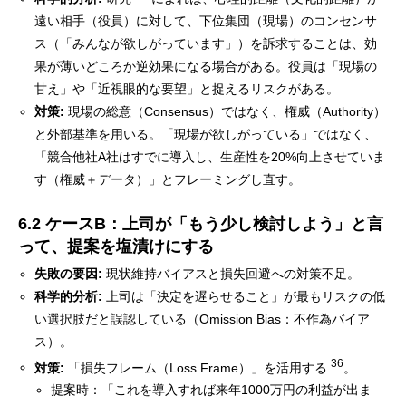
遠い相手（役員）に対して、下位集団（現場）のコンセンサ
ス（「みんなが欲しがっています」）を訴求することは、効
果が薄いどころか逆効果になる場合がある。役員は「現場の
甘え」や「近視眼的な要望」と捉えるリスクがある。
対策:
現場の総意（Consensus）ではなく、権威（Authority）
と外部基準を用いる。「現場が欲しがっている」ではなく、
「競合他社A社はすでに導入し、生産性を20%向上させていま
す（権威＋データ）」とフレーミングし直す。
6.2 ケースB：上司が「もう少し検討しよう」と言
って、提案を塩漬けにする
失敗の要因:
現状維持バイアスと損失回避への対策不足。
科学的分析:
上司は「決定を遅らせること」が最もリスクの低
い選択肢だと誤認している（Omission Bias：不作為バイア
ス）。
36
対策:
「損失フレーム（Loss Frame）」を活用する
。
提案時：「これを導入すれば来年1000万円の利益が出ま