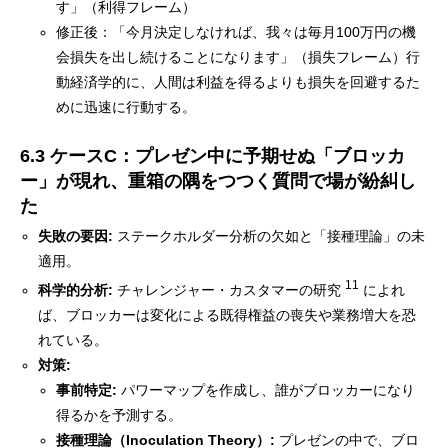
す」（利得フレーム）
修正後：「今月決定しなければ、我々は毎月100万円の機
会損失を出し続けることになります」（損失フレーム）行
動経済学的に、人間は利益を得るよりも損失を回避するた
めに迅速に行動する。
6.3 ケースC：プレゼン中に予期せぬ「ブロッカ
ー」が現れ、重箱の隅をつつく質問で場が紛糾し
た
失敗の要因:
ステークホルダー分析の欠如と「接種理論」の未
適用。
11
科学的分析:
チャレンジャー・カスタマーの研究
によれ
ば、ブロッカーは変化による既得権益の喪失や業務増大を恐
れている。
対策:
事前特定:
パワーマップを作成し、誰がブロッカーになり
得るかを予測する。
接種理論（Inoculation Theory）:
プレゼンの中で、ブロ