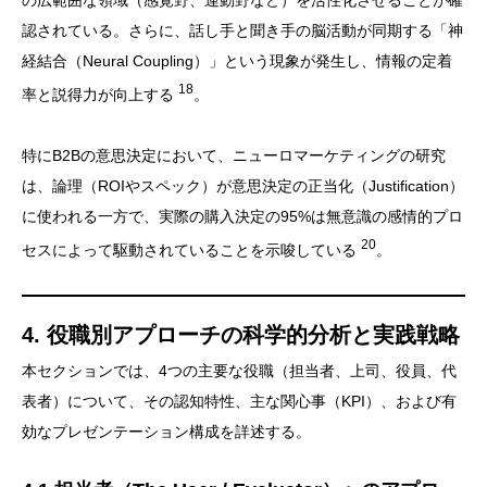
の広範囲な領域（感覚野、運動野など）を活性化させることが確
認されている。さらに、話し手と聞き手の脳活動が同期する「神
経結合（Neural Coupling）」という現象が発生し、情報の定着
18
率と説得力が向上する
。
特にB2Bの意思決定において、ニューロマーケティングの研究
は、論理（ROIやスペック）が意思決定の正当化（Justification）
に使われる一方で、実際の購入決定の95%は無意識の感情的プロ
20
セスによって駆動されていることを示唆している
。
4. 役職別アプローチの科学的分析と実践戦略
本セクションでは、4つの主要な役職（担当者、上司、役員、代
表者）について、その認知特性、主な関心事（KPI）、および有
効なプレゼンテーション構成を詳述する。