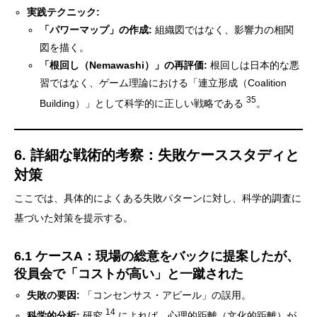
実践テクニック:
「パワーマップ」の作成:
組織図ではなく、影響力の相関
図を描く。
「根回し（Nemawashi）」の再評価:
根回しは日本的な悪
習ではなく、ゲーム理論における「連立形成（Coalition
35
Building）」として科学的に正しい戦略である
。
6. 詳細な戦術的考察：失敗ケーススタディと
対策
ここでは、具体的によくある失敗パターンに対し、科学的調査に
基づいた対策を提示する。
6.1 ケースA：現場の総意をバックに提案したが、
役員会で「コストが高い」と一蹴された
失敗の要因:
「コンセンサス・アピール」の誤用。
14
科学的分析:
研究
によれば、心理的距離（文化的距離）が