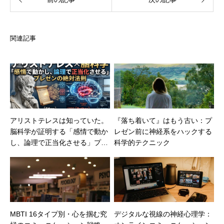
関連記事
アリストテレスは知っていた。
『落ち着いて』はもう古い：プ
脳科学が証明する「感情で動か
レゼン前に神経系をハックする
し、論理で正当化させる」プレ
科学的テクニック
ゼンの絶対法則
MBTI 16タイプ別・心を掴む究
デジタルな視線の神経心理学：