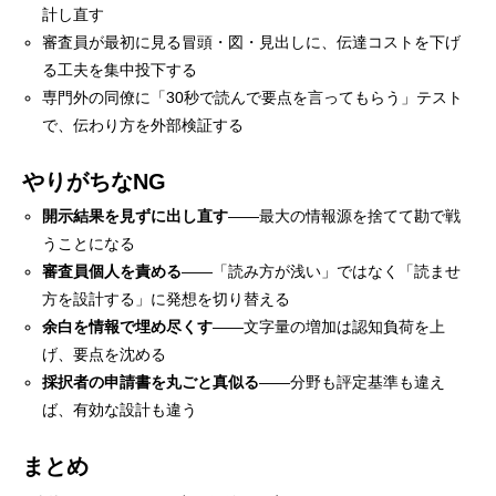
計し直す
審査員が最初に見る冒頭・図・見出しに、伝達コストを下げ
る工夫を集中投下する
専門外の同僚に「30秒で読んで要点を言ってもらう」テスト
で、伝わり方を外部検証する
やりがちなNG
開示結果を見ずに出し直す
——最大の情報源を捨てて勘で戦
うことになる
審査員個人を責める
——「読み方が浅い」ではなく「読ませ
方を設計する」に発想を切り替える
余白を情報で埋め尽くす
——文字量の増加は認知負荷を上
げ、要点を沈める
採択者の申請書を丸ごと真似る
——分野も評定基準も違え
ば、有効な設計も違う
まとめ