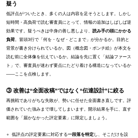
疑う
低評点がついたとき、多くの人は内容を足そうとします。しかし
短時間・高負荷で読む審査員にとって、情報の追加はしばしば逆
効果です。疑うべきは中身の善し悪しより、
読み手の頭にかかる
負荷
。冒頭3行で「何を・なぜ・どこまで」が分かるか。目的と
背景が書き分けられているか。図（概念図・ポンチ絵）が本文を
読む前に全体像を伝えているか。結論を先に置く「結論ファース
ト」で、審査員が迷わず要点にたどり着ける構造になっているか
——ここを点検します。
③ 改善は“全面改稿”ではなく“伝達設計”に絞る
再挑戦でありがちな失敗が、勢いに任せた全面書き直しです。評
価されていた強みまで壊してしまいます。開示結果を手に、直す
範囲を「届かなかった評定要素」に限定しましょう。
低評点の評定要素に対応する
一段落を特定
し、そこだけを設