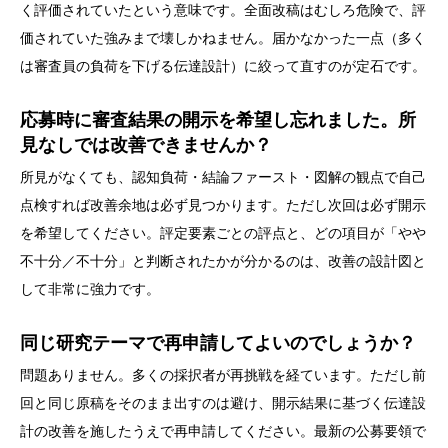
く評価されていたという意味です。全面改稿はむしろ危険で、評
価されていた強みまで壊しかねません。届かなかった一点（多く
は審査員の負荷を下げる伝達設計）に絞って直すのが定石です。
応募時に審査結果の開示を希望し忘れました。所
見なしでは改善できませんか？
所見がなくても、認知負荷・結論ファースト・図解の観点で自己
点検すれば改善余地は必ず見つかります。ただし次回は必ず開示
を希望してください。評定要素ごとの評点と、どの項目が「やや
不十分／不十分」と判断されたかが分かるのは、改善の設計図と
して非常に強力です。
同じ研究テーマで再申請してよいのでしょうか？
問題ありません。多くの採択者が再挑戦を経ています。ただし前
回と同じ原稿をそのまま出すのは避け、開示結果に基づく伝達設
計の改善を施したうえで再申請してください。最新の公募要領で