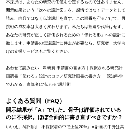
不採択は、あなたの研究の価値を否定するものではありません。
開示結果という「次への設計図」を、感情ではなくデータとして
読み、内容ではなく伝達設計を直す。この順番を守るだけで、再
挑戦の成功率は大きく変わります。私たちは捏造や代筆はせず、
あなたの研究が正しく評価されるための「伝わる形」への設計に
徹します。申請書の伝達設計に伴走が必要なら、
研究者・大学向
けの支援サービス
もご覧ください。
あわせて読みたい：
科研費 申請書の書き方｜採択される研究計
画調書「伝わる」設計のコツ
／
研究計画書の書き方──認知科学
でわかる、査読者に“伝わる”設計術
よくある質問（FAQ）
開示結果が「A」でした。骨子は評価されている
のに不採択。ほぼ全面的に書き直すべきですか？
いいえ。A評価は「不採択者の中で上位20%」＝計画の中身は高