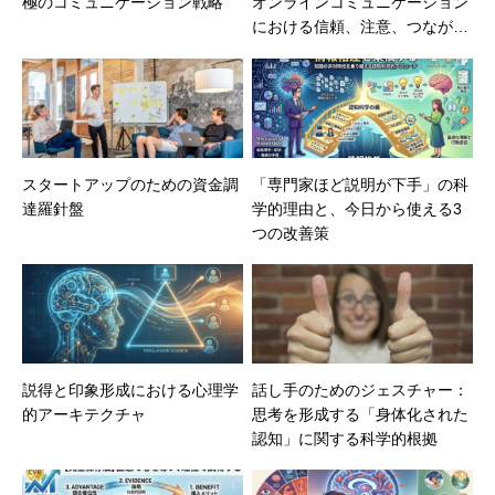
極のコミュニケーション戦略
オンラインコミュニケーション
における信頼、注意、つながり
の解体
スタートアップのための資金調
「専門家ほど説明が下手」の科
達羅針盤
学的理由と、今日から使える3
つの改善策
説得と印象形成における心理学
話し手のためのジェスチャー：
的アーキテクチャ
思考を形成する「身体化された
認知」に関する科学的根拠