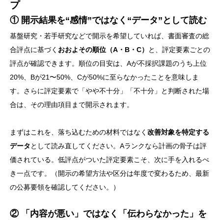
プ
① 開示結果を“感情”ではなく“データ”として読む
基盤研究・若手研究などで開示を希望していれば、書面審査の総
合評点に基づく
おおよその順位（A・B・C）
と、評定要素ごとの
評点が確認できます。順位の目安は、Aが不採択課題のうち上位
20%、Bが21〜50%、Cが50%に至らなかったことを意味しま
す。さらに評定要素で「やや不十分」「不十分」と判断された場
合は、その理由項目まで開示されます。
まずはこれを、落ち込むための材料ではなく
改善対象を特定する
データ
として読み直してください。Aランクなら計画の骨子は評
価されている。低評点がついた評定要素こそ、次に手を入れるべ
き一点です。（開示の希望方法や区分は年度で変わるため、最新
の公募要領を確認してください。）
② 「内容が悪い」ではなく「伝わらなかった」を