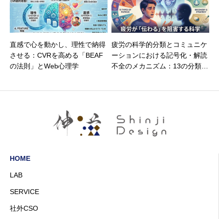
直感で心を動かし、理性で納得
疲労の科学的分類とコミュニケ
させる：CVRを高める「BEAF
ーションにおける記号化・解読
の法則」とWeb心理学
不全のメカニズム：13の分類に
基づく回復と伝達戦略の統合的
研究
HOME
LAB
SERVICE
社外CSO