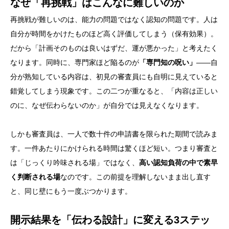
なぜ「再挑戦」はこんなに難しいのか
再挑戦が難しいのは、能力の問題ではなく認知の問題です。人は
自分が時間をかけたものほど高く評価してしまう（保有効果）。
だから「計画そのものは良いはずだ、運が悪かった」と考えたく
なります。同時に、専門家ほど陥るのが
「専門知の呪い」
——自
分が熟知している内容は、初見の審査員にも自明に見えていると
錯覚してしまう現象です。この二つが重なると、「内容は正しい
のに、なぜ伝わらないのか」が自分では見えなくなります。
しかも審査員は、一人で数十件の申請書を限られた期間で読みま
す。一件あたりにかけられる時間は驚くほど短い。つまり審査と
は「じっくり吟味される場」ではなく、
高い認知負荷の中で素早
く判断される場
なのです。この前提を理解しないまま出し直す
と、同じ壁にもう一度ぶつかります。
開示結果を「伝わる設計」に変える3ステッ