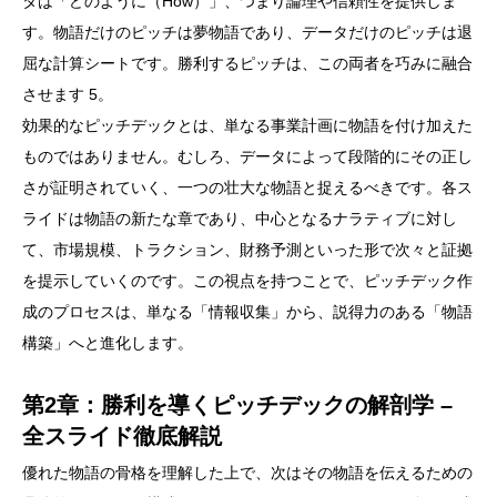
タは「どのように（How）」、つまり論理や信頼性を提供しま
す。物語だけのピッチは夢物語であり、データだけのピッチは退
屈な計算シートです。勝利するピッチは、この両者を巧みに融合
させます 5。
効果的なピッチデックとは、単なる事業計画に物語を付け加えた
ものではありません。むしろ、データによって段階的にその正し
さが証明されていく、一つの壮大な物語と捉えるべきです。各ス
ライドは物語の新たな章であり、中心となるナラティブに対し
て、市場規模、トラクション、財務予測といった形で次々と証拠
を提示していくのです。この視点を持つことで、ピッチデック作
成のプロセスは、単なる「情報収集」から、説得力のある「物語
構築」へと進化します。
第2章：勝利を導くピッチデックの解剖学 –
全スライド徹底解説
優れた物語の骨格を理解した上で、次はその物語を伝えるための