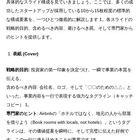
具体的なスライド構成を見ていきましょう。ここでは、多くの成
功したスタートアップが採用している10から15枚程度の標準的
な構成要素を、一つひとつ徹底的に解説します 1。各スライドの
戦略的目的、含めるべき内容、避けるべき罠、そして専門家から
のヒントを提供します。
表紙 (Cover)
戦略的目的:
投資家の第一印象を決定づけ、一瞬で事業の本質を
伝える。
含めるべき内容: 会社名、ロゴ、そして「〇〇のための△△」と
いった、事業内容を一行で表現する強力なタグライン（キャッチ
コピー） 1。
専門家のヒント
: Airbnbの「ホテルではなく、地元の人から部屋
を借りよう（Book rooms with locals, not hotels）」というタグ
ラインは、その価値提案を瞬時に、そして完璧に伝えた好例で
す。この一行に魂を込めることが重要です 18。