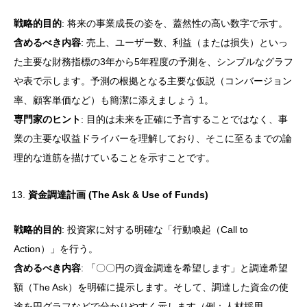
戦略的目的
: 将来の事業成長の姿を、蓋然性の高い数字で示す。
含めるべき内容
: 売上、ユーザー数、利益（または損失）といっ
た主要な財務指標の3年から5年程度の予測を、シンプルなグラフ
や表で示します。予測の根拠となる主要な仮説（コンバージョン
率、顧客単価など）も簡潔に添えましょう 1。
専門家のヒント
: 目的は未来を正確に予言することではなく、事
業の主要な収益ドライバーを理解しており、そこに至るまでの論
理的な道筋を描けていることを示すことです。
資金調達計画 (The Ask & Use of Funds)
戦略的目的
: 投資家に対する明確な「行動喚起（Call to
Action）」を行う。
含めるべき内容
: 「〇〇円の資金調達を希望します」と調達希望
額（The Ask）を明確に提示します。そして、調達した資金の使
途を円グラフなどで分かりやすく示します（例：人材採用