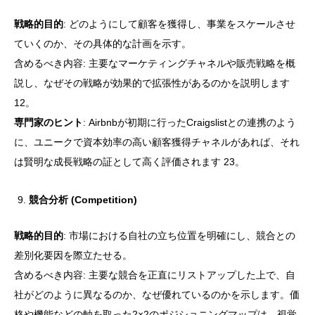
戦略的目的
: どのようにして顧客を獲得し、事業をスケールさせ
ていくのか、その具体的な計画を示す。
含めるべき内容: 主要なマーケティングチャネルや販売戦略を概
説し、なぜその戦略が効果的で拡張性があるのかを説明します
12。
専門家のヒント
: Airbnbが初期に行ったCraigslistとの連携のよう
に、ユニークで資本効率の高い顧客獲得チャネルがあれば、それ
は賢明な成長戦略の証として高く評価されます 23。
競合分析 (Competition)
戦略的目的
: 市場における自社の立ち位置を明確にし、競合との
差別化要因を際立たせる。
含めるべき内容: 主要な競合を正直にリストアップした上で、自
社がどのように異なるのか、なぜ優れているのかを示します。価
格や機能などの軸を取った2×2のポジショニングマップは、視覚