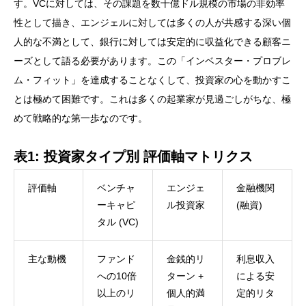
す。VCに対しては、その課題を数十億ドル規模の市場の非効率
性として描き、エンジェルに対しては多くの人が共感する深い個
人的な不満として、銀行に対しては安定的に収益化できる顧客ニ
ーズとして語る必要があります。この「インベスター・プロブレ
ム・フィット」を達成することなくして、投資家の心を動かすこ
とは極めて困難です。これは多くの起業家が見過ごしがちな、極
めて戦略的な第一歩なのです。
表1: 投資家タイプ別 評価軸マトリクス
評価軸
ベンチャ
エンジェ
金融機関
ーキャピ
ル投資家
(融資)
タル (VC)
主な動機
ファンド
金銭的リ
利息収入
への10倍
ターン +
による安
以上のリ
個人的満
定的リタ