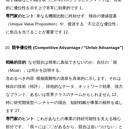
的に優位性を示す上で非常に効果的です 1。
専門家のヒント
: 単なる機能比較に終始せず、独自の価値提案
（Unique Value Proposition）や、後述する「不公正な優位性」
に焦点を当てることが重要です 12。
競争優位性 (Competitive Advantage / “Unfair Advantage”)
戦略的目的
: なぜ競合は簡単に真似できないのか、自社の「堀
（Moat）」は何かを説明する。
含めるべき内容: 模倣困難性の源泉を具体的に示します。それは
独自の技術（特許）、排他的なデータ、ネットワーク効果、強力
なブランド、あるいは世界クラスのチームかもしれません 12。
特に研究開発型ベンチャーの場合、知財戦略が事業の根幹を成し
ます 27。
専門家のヒント
: これがあなたの事業の持続可能性を支える核心
部分です。「我々には〇〇があるから、競合は追いつけない」と