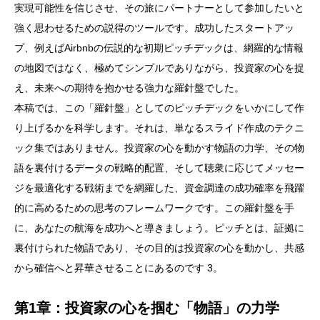
実現可能性を信じさせ、その旅にパートナーとして参加したいと
強く思わせるための説得のツールです。成功したスタートアッ
プ、例えばAirbnbの伝説的な初期ピッチデックは、網羅的な情報
の地図ではなく、極めてシンプルでありながら、投資家の心を捉
え、未来への期待を抱かせる強力な羅針盤でした。
本稿では、この「羅針盤」としてのピッチデックをいかにして作
り上げるかを科学します。それは、単なるスライド作成のテクニ
ック集ではありません。投資家の心を動かす物語の力学、その物
語を裏付けるデータの戦略的配置、そして聴衆に応じてメッセー
ジを最適化する戦術までを網羅した、資金調達の成功確率を飛躍
的に高めるための思考のフレームワークです。この羅針盤を手
に、あなたの航海を成功へと導きましょう。ピッチとは、証拠に
裏付けられた物語であり、その目的は投資家の心を動かし、共感
から確信へと昇華させることにあるのです 3。
第1章：投資家の心を掴む「物語」の力学