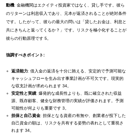
動機
: 金融機関はエクイティ投資家ではなく、貸し手です。彼ら
のリターンは利息収入であり、元本が返済されることが絶対条件
です。したがって、彼らの最大の問いは「貸したお金は、利息と
共にきちんと返ってくるか？」です。リスクを極小化することが
彼らの行動原理です 5。
強調すべきポイント:
返済能力
: 借入金の返済を十分に賄える、安定的で予測可能な
キャッシュフローを生み出す事業計画が不可欠です。現実的
な収支計画が求められます 34。
安定性と実績
: 爆発的な成長性よりも、既に確立された収益
源、既存顧客、健全な財務管理の実績が評価されます。予測
可能性が何よりも重要です 3。
担保と自己資金
: 担保となる資産の有無や、創業者が投下した
自己資金の額は、リスクを共有する姿勢の表れとして重視さ
れます 34。