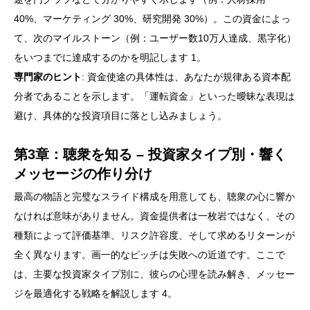
40%、マーケティング 30%、研究開発 30%）。この資金によっ
て、次のマイルストーン（例：ユーザー数10万人達成、黒字化）
をいつまでに達成するのかを明記します 1。
専門家のヒント
: 資金使途の具体性は、あなたが規律ある資本配
分者であることを示します。「運転資金」といった曖昧な表現は
避け、具体的な投資項目に落とし込みましょう。
第3章：聴衆を知る – 投資家タイプ別・響く
メッセージの作り分け
最高の物語と完璧なスライド構成を用意しても、聴衆の心に響か
なければ意味がありません。資金提供者は一枚岩ではなく、その
種類によって評価基準、リスク許容度、そして求めるリターンが
全く異なります。画一的なピッチは失敗への近道です。ここで
は、主要な投資家タイプ別に、彼らの心理を読み解き、メッセー
ジを最適化する戦略を解説します 4。