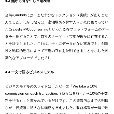
4.3 無から有を生む市場検証
当時のAirbnbには、まだ十分なトラクション（実績）がありませ
んでした。しかし彼らは、宿泊場所を探す人々が既に集まってい
たCraigslistやCouchsurfingといった既存プラットフォームのデー
タを引用することで、自社のターゲット市場が確かに存在するこ
とを証明しました。これは、手元にデータがない状況でも、創造
性と戦略的思考によって市場の存在を証明できることを示した画
期的なアプローチでした 21。
4.4 一文で語るビジネスモデル
ビジネスモデルのスライドは、ただ一文「We take a 10%
commission on each transaction.（我々は各取引から10%の手数
料を得る）」と書かれているだけです。この驚異的なまでの明快
さが、投資家に絶大な信頼感を与えました。収益構造が一瞬で理