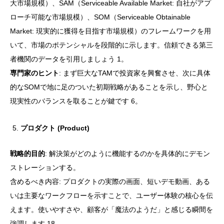
大市場規模）、SAM（Serviceable Available Market: 自社がアプ
ローチ可能な市場規模）、SOM（Serviceable Obtainable
Market: 現実的に獲得を目指す市場規模）のフレームワークを用
いて、市場のポテンシャルを段階的に示します。信頼できる第三
者機関のデータを引用しましょう 1。
専門家のヒント
: まず巨大なTAMで投資家を興奮させ、次に具体
的なSOMで地に足のついた初期戦略があることを示し、野心と
現実性のバランスを取ることが鍵です 6。
プロダクト (Product)
戦略的目的
: 解決策がどのように機能するのかを具体的にデモン
ストレーションする。
含めるべき内容: プロダクトの実際の画面、短いデモ動画、ある
いは主要なワークフローを示すことで、ユーザー体験の核心を伝
えます。使いやすさや、顧客が「魔法のようだ」と感じる瞬間を
強調します 18。