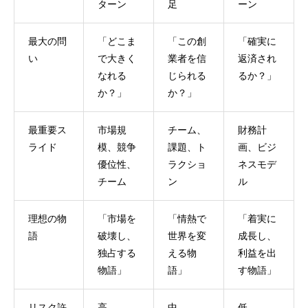
ターン
足
ーン
最大の問
「どこま
「この創
「確実に
い
で大きく
業者を信
返済され
なれる
じられる
るか？」
か？」
か？」
最重要ス
市場規
チーム、
財務計
ライド
模、競争
課題、ト
画、ビジ
優位性、
ラクショ
ネスモデ
チーム
ン
ル
理想の物
「市場を
「情熱で
「着実に
語
破壊し、
世界を変
成長し、
独占する
える物
利益を出
物語」
語」
す物語」
リスク許
高
中
低