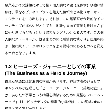
創業者がその課題に対して抱く個人的な体験（原体験）や強い情
熱は、単なるビジネスプランを超えた信頼性と本物（オーセンテ
ィシティ）を生み出します。それは、この起業家が金銭的なイン
センティブが揺らいだとしても、困難な局面で事業を投げ出さず
にやり遂げるだろうという強力なシグナルとなるのです。この個
人的なストーリーが、投資家との間に感情的な繋がりと信頼を築
き、後に続くデータやロジックをより説得力のあるものへと変え
る土台となります 9。
1.2 ヒーローズ・ジャーニーとしての事業
(The Business as a Hero’s Journey)
優れた物語には普遍的な構造があります。神話学者のジョセフ・
キャンベルが提唱した「ヒーローズ・ジャーニー（英雄の旅）」
は、あなたの事業という物語を構築するための完璧なフレームワ
ークです 11。ピッチデックの標準的な構成は、この英雄の旅の
構造と驚くほど一致します。