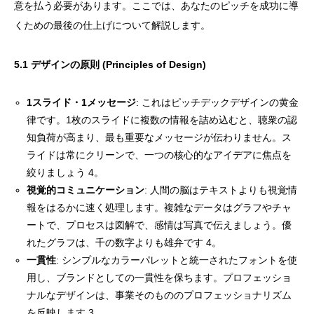
意を払う必要があります。ここでは、あなたのピッチを成功に導
くための最後の仕上げについて解説します。
5.1 デザインの原則 (Principles of Design)
1スライド・1メッセージ
: これはピッチデックデザインの黄金
律です。1枚のスライドに複数の情報を詰め込むと、聴衆の認
知負荷が高まり、最も重要なメッセージが伝わりません。ス
ライドは常にクリーンで、一つの核心的なアイデアに焦点を
絞りましょう 4。
視覚的コミュニケーション
: 人間の脳はテキストよりも視覚情
報をはるかに速く処理します。複雑なデータはグラフやチャ
ートで、プロセスは図解で、感情は写真で伝えましょう。優
れたグラフは、千の数字よりも雄弁です 4。
一貫性
: シンプルなカラーパレットと統一されたフォントを使
用し、ブランドとしての一貫性を保ちます。プロフェッショ
ナルなデザインは、事業そのもののプロフェッショナリズム
を反映します 3。