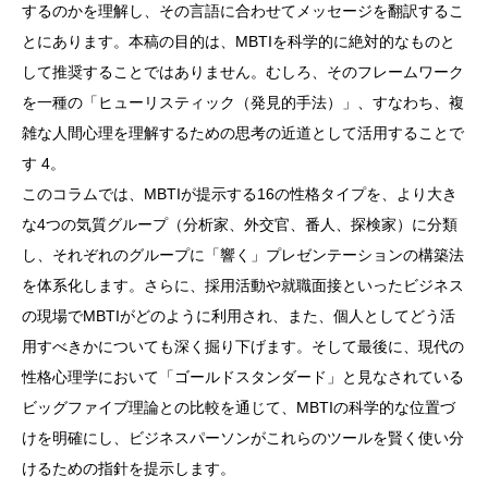
するのかを理解し、その言語に合わせてメッセージを翻訳するこ
とにあります。本稿の目的は、MBTIを科学的に絶対的なものと
して推奨することではありません。むしろ、そのフレームワーク
を一種の「ヒューリスティック（発見的手法）」、すなわち、複
雑な人間心理を理解するための思考の近道として活用することで
す 4。
このコラムでは、MBTIが提示する16の性格タイプを、より大き
な4つの気質グループ（分析家、外交官、番人、探検家）に分類
し、それぞれのグループに「響く」プレゼンテーションの構築法
を体系化します。さらに、採用活動や就職面接といったビジネス
の現場でMBTIがどのように利用され、また、個人としてどう活
用すべきかについても深く掘り下げます。そして最後に、現代の
性格心理学において「ゴールドスタンダード」と見なされている
ビッグファイブ理論との比較を通じて、MBTIの科学的な位置づ
けを明確にし、ビジネスパーソンがこれらのツールを賢く使い分
けるための指針を提示します。