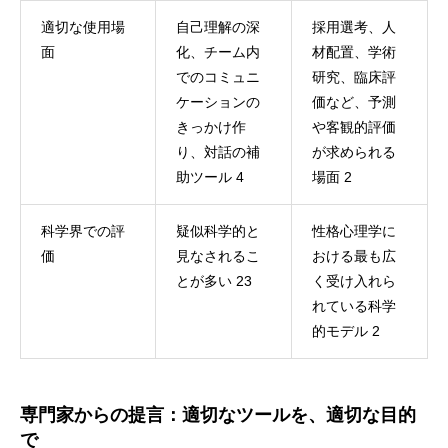
適切な使用場
自己理解の深
採用選考、人
面
化、チーム内
材配置、学術
でのコミュニ
研究、臨床評
ケーションの
価など、予測
きっかけ作
や客観的評価
り、対話の補
が求められる
助ツール 4
場面 2
科学界での評
疑似科学的と
性格心理学に
価
見なされるこ
おける最も広
とが多い 23
く受け入れら
れている科学
的モデル 2
専門家からの提言：適切なツールを、適切な目的
で