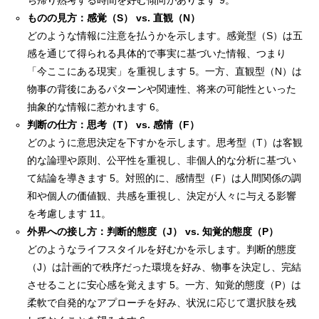
ち帰り熟考する時間を好む傾向があります 9。
ものの見方：感覚（S） vs. 直観（N）
どのような情報に注意を払うかを示します。感覚型（S）は五
感を通じて得られる具体的で事実に基づいた情報、つまり
「今ここにある現実」を重視します 5。一方、直観型（N）は
物事の背後にあるパターンや関連性、将来の可能性といった
抽象的な情報に惹かれます 6。
判断の仕方：思考（T） vs. 感情（F）
どのように意思決定を下すかを示します。思考型（T）は客観
的な論理や原則、公平性を重視し、非個人的な分析に基づい
て結論を導きます 5。対照的に、感情型（F）は人間関係の調
和や個人の価値観、共感を重視し、決定が人々に与える影響
を考慮します 11。
外界への接し方：判断的態度（J） vs. 知覚的態度（P）
どのようなライフスタイルを好むかを示します。判断的態度
（J）は計画的で秩序だった環境を好み、物事を決定し、完結
させることに安心感を覚えます 5。一方、知覚的態度（P）は
柔軟で自発的なアプローチを好み、状況に応じて選択肢を残