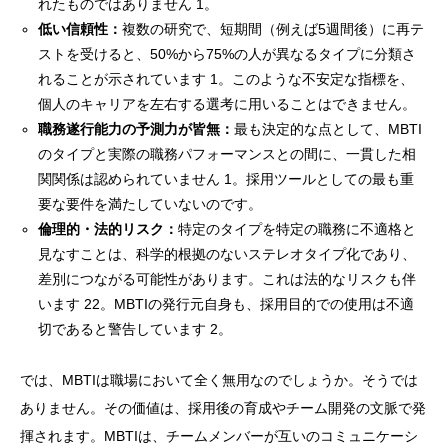
れたものではありません 1。
低い信頼性：
複数の研究で、短期間（例えば5週間後）に再テ
ストを受けると、50%から75%の人が異なるタイプに分類さ
れることが示されています 1。このような不安定な指標を、
個人のキャリアを左右する選考に用いることはできません。
職務遂行能力の予測力が皆無：
最も決定的な点として、MBTI
のタイプと実際の職務パフォーマンスとの間に、一貫した相
関関係は認められていません 1。採用ツールとしての最も重
要な要件を満たしていないのです。
倫理的・法的リスク：
特定のタイプを特定の職務に不適格と
見なすことは、科学的根拠のないステレオタイプ化であり、
差別につながる可能性があります。これは法的なリスクも伴
います 22。MBTIの発行元自身も、採用目的での使用は不適
切であると警告しています 2。
では、MBTIは職場において全く無用なのでしょうか。そうでは
ありません。その価値は、採用後の育成やチーム開発の文脈で発
揮されます。MBTIは、チームメンバーが互いのコミュニケーシ