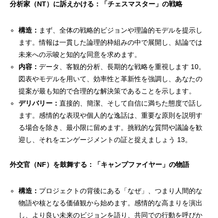
分析家（NT）に訴えかける：「チェスマスター」の戦略
構造：
まず、全体の戦略的ビジョンや理論的モデルを提示し
ます。情報は一貫した論理的枠組みの中で展開し、結論では
未来への示唆と知的な同意を求めます。
内容：
データ、客観的分析、長期的な戦略を重視します 10。
図表やモデルを用いて、効率性と革新性を強調し、あなたの
提案が最も知的で合理的な解決策であることを示します。
デリバリー：
直接的、簡潔、そして自信に満ちた態度で話し
ます。感情的な表現や個人的な逸話は、重要な原則を説明す
る場合を除き、最小限に留めます。挑戦的な質問や議論を歓
迎し、それをエンゲージメントの証と捉えましょう 13。
外交官（NF）を鼓舞する：「キャンプファイヤー」の物語
構造：
プロジェクトの背後にある「なぜ」、つまり人間的な
物語や核となる価値観から始めます。感情的な高まりを演出
し、より良い未来のビジョンを語り、共同での行動を呼びか