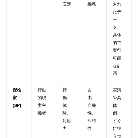
安定
義務
され
たデ
ー
タ、
具体
的で
実行
可能
な計
画
探検
行動
行
自
実演
家
的現
動、
由、
や具
(SP)
実主
体
自発
体
義者
験、
性、
例、
対応
即時
すぐ
力
性
に役
立つ