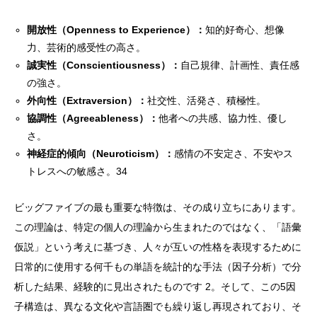
開放性（Openness to Experience）：
知的好奇心、想像
力、芸術的感受性の高さ。
誠実性（Conscientiousness）：
自己規律、計画性、責任感
の強さ。
外向性（Extraversion）：
社交性、活発さ、積極性。
協調性（Agreeableness）：
他者への共感、協力性、優し
さ。
神経症的傾向（Neuroticism）：
感情の不安定さ、不安やス
トレスへの敏感さ。34
ビッグファイブの最も重要な特徴は、その成り立ちにあります。
この理論は、特定の個人の理論から生まれたのではなく、「語彙
仮説」という考えに基づき、人々が互いの性格を表現するために
日常的に使用する何千もの単語を統計的な手法（因子分析）で分
析した結果、経験的に見出されたものです 2。そして、この5因
子構造は、異なる文化や言語圏でも繰り返し再現されており、そ