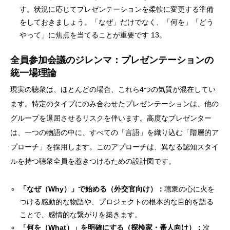
す。状況に応じてプレゼンテーションを柔軟に変更する準備
をしておきましょう。「なぜ」だけでなく、「何を」「どう
やって」に焦点を当てることが重要です 13。
全員参加会議のジレンマ：プレゼンテーションの
統一場理論
現実の聴衆は、ほとんどの場合、これら4つの気質が混在してい
ます。特定のタイプにのみ合わせたプレゼンテーションは、他の
グループを退屈させるリスクを伴います。高度なプレゼンター
は、一つの物語の中に、すべての「言語」を織り込む「階層的ア
プローチ」を採用します。このアプローチは、異なる認知スタイ
ルを持つ聴衆全員を惹きつけるための設計図です。
「なぜ（Why）」で始める（外交官向け）：
聴衆の心に火を
つける感動的な物語や、プロジェクトの根本的な目的を語る
ことで、感情的な繋がりを築きます。
「何を（What）」を明確にする（探検家・番人向け）：
次