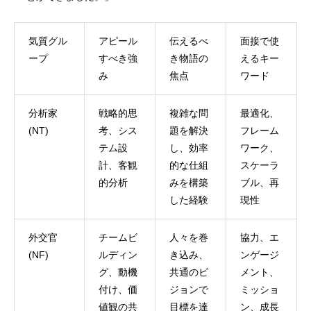
気質グル
アピール
伝えるべ
面接で使
ープ
すべき強
き物語の
えるキー
み
焦点
ワード
分析家
戦略的思
複雑な問
最適化、
(NT)
考、シス
題を解決
フレーム
テム設
し、効率
ワーク、
計、客観
的な仕組
スケーラ
的分析
みを構築
ブル、再
した経験
現性
外交官
チームビ
人々を巻
協力、エ
(NF)
ルディン
き込み、
ンゲージ
グ、動機
共通のビ
メント、
付け、価
ジョンで
ミッショ
値観の共
目標を達
ン、成長