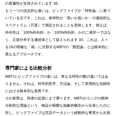
の普遍性が支持されています 38。
もう一つの決定的な違いは、ビッグファイブが「特性論」に基づ
いている点です。これは、各特性が「高いか低いか」の連続的な
スペクトラム（尺度）で測定されることを意味します。例えば、
外向性は「100%外向的」か「100%内向的」かの二者択一ではな
く、正規分布する連続体として捉えられます 34。これは、人々
を16の明確な「箱」に分類するMBTIの「類型論」とは根本的に
異なるアプローチです。
専門家による比較分析
MBTIとビッグファイブの違いは、単なる特性の数の違いではあ
りません。それは、科学的哲学、方法論、そして実用的な信頼性
における根本的な差異です。
その差異は、両者の起源にまで遡ります。MBTIがユングの精神
分析的な理論という、検証が困難な抽象的概念から出発したのに
対し、ビッグファイブは言語データという経験的な事実から出発