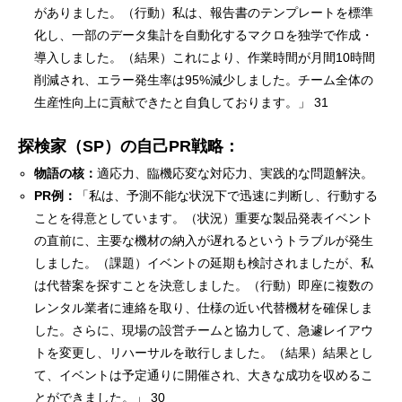
がありました。（行動）私は、報告書のテンプレートを標準
化し、一部のデータ集計を自動化するマクロを独学で作成・
導入しました。（結果）これにより、作業時間が月間10時間
削減され、エラー発生率は95%減少しました。チーム全体の
生産性向上に貢献できたと自負しております。」 31
探検家（SP）の自己PR戦略：
物語の核：
適応力、臨機応変な対応力、実践的な問題解決。
PR例：
「私は、予測不能な状況下で迅速に判断し、行動する
ことを得意としています。（状況）重要な製品発表イベント
の直前に、主要な機材の納入が遅れるというトラブルが発生
しました。（課題）イベントの延期も検討されましたが、私
は代替案を探すことを決意しました。（行動）即座に複数の
レンタル業者に連絡を取り、仕様の近い代替機材を確保しま
した。さらに、現場の設営チームと協力して、急遽レイアウ
トを変更し、リハーサルを敢行しました。（結果）結果とし
て、イベントは予定通りに開催され、大きな成功を収めるこ
とができました。」 30