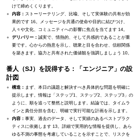
けて締めくくります。
内容：
ストーリーテリング、比喩、そして実体験の共有が効
果的です 16。メッセージを共通の使命や目的に結びつけ、
人々や文化、コミュニティへの影響に焦点を当てます 14。
デリバリー：
誠実で、情熱的、そして共感的であることが重
要です。心からの熱意を示し、聴衆と目を合わせ、信頼関係
を築きます。協力と共有された価値観を強調しましょう 10。
番人（SJ）を説得する：「エンジニア」の設
計図
構造：
まず、本日の議題と解決すべき具体的な問題を明確に
提示します。情報は「ステップ1、ステップ2、ステップ3」の
ように、順を追って整然と説明します。結論では、タイムラ
インと責任分担を含む、明確で実行可能な計画を示します。
内容：
事実、過去のデータ、そして実績のあるベストプラク
ティスに依拠します 13。詳細で実用的な情報を提供し、あら
ゆる不測の事態を考慮していることを示すことで、リスクを