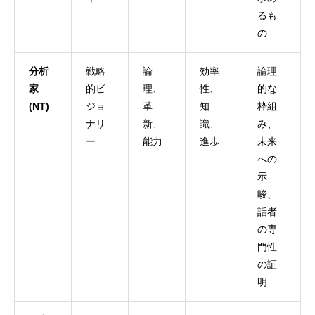
るも
の
分析
戦略
論
効率
論理
家
的ビ
理、
性、
的な
(NT)
ジョ
革
知
枠組
ナリ
新、
識、
み、
ー
能力
進歩
未来
への
示
唆、
話者
の専
門性
の証
明