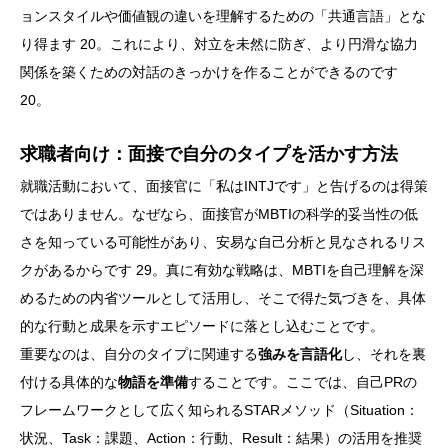
ョンスタイルや価値観の違いを理解するための「共通言語」とな
り得ます 20。これにより、対立を未然に防ぎ、より円滑な協力
関係を築くための対話のきっかけを作ることができるのです
20。
求職者向け：面接で自分のタイプを活かす方法
就職活動において、面接官に「私はINTJです」と告げるのは得策
ではありません。なぜなら、面接官がMBTIの科学的妥当性の低
さを知っている可能性があり、安易な自己分析と見なされるリス
クがあるからです 29。真に有効な戦略は、MBTIを自己理解を深
めるための内省ツールとして活用し、そこで得た気づきを、具体
的な行動と成果を示すエピソードに落とし込むことです。
重要なのは、自分のタイプに関連する
強みを言語化
し、それを裏
付ける具体的な
物語を準備
することです。ここでは、自己PRの
フレームワークとして広く知られるSTARメソッド（Situation：
状況、Task：課題、Action：行動、Result：結果）の活用を推奨