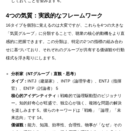
しておくことを望みます 6。
4つの気質：実践的なフレームワーク
16タイプを個別に覚えるのは大変ですが、これらを4つの大きな
「気質グループ」に分類することで、聴衆の核心的動機をより直
感的に把握できます。この分類は、特定の2つの指標の組み合わ
せに基づいており、それぞれのグループが共有する価値観や行動
様式を浮き彫りにします 5。
分析家（NTグループ：直観・思考）
タイプ：
INTJ（建築家）、INTP（論理学者）、ENTJ（指揮
官）、ENTP（討論者） 5
核心的アイデンティティ：
戦略的で論理駆動型のビジョナリ
ー。知的好奇心が旺盛で、独立心が強く、複雑な問題の解決
を楽しみます 5。彼らのキーワードは「戦略」「論理」「未
来志向」です 14。
価値観：
能力、知識、効率性、合理性。物事が「なぜ」その