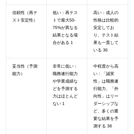
信頼性（再テ
低い：再テス
高い：成人の
スト安定性）
トで最大50-
性格は比較的
75%が異なる
安定してお
結果となる場
り、テスト結
合がある 1
果も一貫して
いる 36
妥当性（予測
非常に低い：
中程度から高
能力）
職務遂行能力
い：「誠実
や学業成績な
性」は職務遂
どを予測する
行能力、「外
力はほとんど
向性」はリー
ない 1
ダーシップな
ど、多くの重
要な結果を予
測する 38