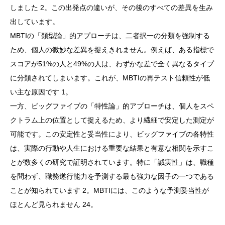
しました 2。この出発点の違いが、その後のすべての差異を生み
出しています。
MBTIの「類型論」的アプローチは、二者択一の分類を強制する
ため、個人の微妙な差異を捉えきれません。例えば、ある指標で
スコアが51%の人と49%の人は、わずかな差で全く異なるタイプ
に分類されてしまいます。これが、MBTIの再テスト信頼性が低
い主な原因です 1。
一方、ビッグファイブの「特性論」的アプローチは、個人をスペ
クトラム上の位置として捉えるため、より繊細で安定した測定が
可能です。この安定性と妥当性により、ビッグファイブの各特性
は、実際の行動や人生における重要な結果と有意な相関を示すこ
とが数多くの研究で証明されています。特に「誠実性」は、職種
を問わず、職務遂行能力を予測する最も強力な因子の一つである
ことが知られています 2。MBTIには、このような予測妥当性が
ほとんど見られません 24。