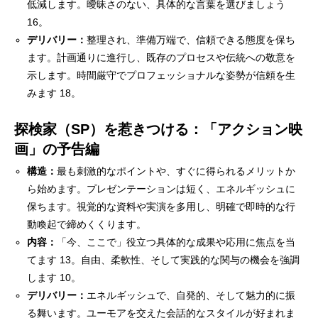
低減します。曖昧さのない、具体的な言葉を選びましょう
16。
デリバリー：
整理され、準備万端で、信頼できる態度を保ち
ます。計画通りに進行し、既存のプロセスや伝統への敬意を
示します。時間厳守でプロフェッショナルな姿勢が信頼を生
みます 18。
探検家（SP）を惹きつける：「アクション映
画」の予告編
構造：
最も刺激的なポイントや、すぐに得られるメリットか
ら始めます。プレゼンテーションは短く、エネルギッシュに
保ちます。視覚的な資料や実演を多用し、明確で即時的な行
動喚起で締めくくります。
内容：
「今、ここで」役立つ具体的な成果や応用に焦点を当
てます 13。自由、柔軟性、そして実践的な関与の機会を強調
します 10。
デリバリー：
エネルギッシュで、自発的、そして魅力的に振
る舞います。ユーモアを交えた会話的なスタイルが好まれま