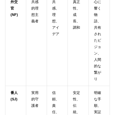
外交
共感
共
真正
心に
官
的理
感、
性、
響く
(NF)
想主
理
成
物
義者
想、
長、
語、
アイ
調和
共有
デア
され
たビ
ジョ
ン、
人間
的な
繋が
り
番人
実用
信
安定
明確
(SJ)
的守
頼、
性、
な手
護者
責
伝
順、
任、
統、
実証