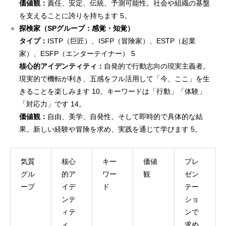
価値観：
責任、安定、伝統、予測可能性。社会や組織の基盤
を支えることに誇りを持ちます 5。
探検家（SPグループ：感覚・知覚）
タイプ：
ISTP（巨匠）、ISFP（冒険家）、ESTP（起業
家）、ESFP（エンターテイナー） 5
核心的アイデンティティ：
自発的で行動志向の現実主義者。
現実的で機転が利き、五感をフル活用して「今、ここ」を生
きることを楽しみます 10。キーワードは「行動」「体験」
「対応力」です 14。
価値観：
自由、美学、自発性、そして即時的で具体的な結
果。新しい経験や冒険を求め、実践を通じて学びます 5。
気質
核心
キー
価値
プレ
グル
的ア
ワー
観
ゼン
ープ
イデ
ド
テー
ンテ
ショ
ィテ
ンで
ィ
求め