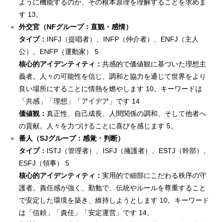
ように機能するのか、その根本原理を理解することを求めま
す 13。
外交官（NFグループ：直観・感情）
タイプ：
INFJ（提唱者）、INFP（仲介者）、ENFJ（主人
公）、ENFP（運動家） 5
核心的アイデンティティ：
共感的で価値観に基づいた理想主
義者。人々の可能性を信じ、調和と協力を通じて世界をより
良い場所にすることに情熱を燃やします 10。キーワードは
「共感」「理想」「アイデア」です 14
価値観：
真正性、自己成長、人間関係の調和、そして他者へ
の貢献。人々を力づけることに喜びを感じます 5。
番人（SJグループ：感覚・判断）
タイプ：
ISTJ（管理者）、ISFJ（擁護者）、ESTJ（幹部）、
ESFJ（領事） 5
核心的アイデンティティ：
実用的で細部にこだわる秩序の守
護者。責任感が強く、勤勉で、伝統やルールを尊重すること
で安定した環境を築き、維持しようとします 10。キーワード
は「信頼」「責任」「安定運営」です 14。