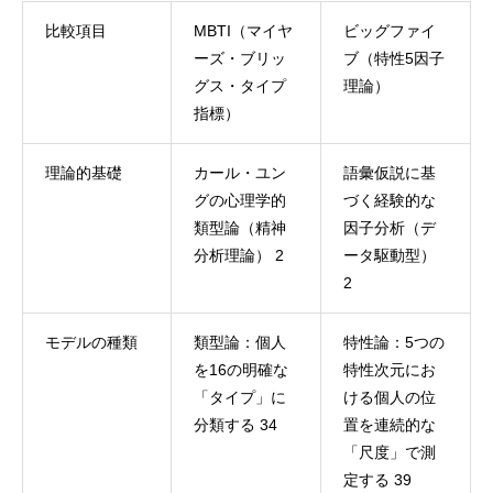
比較項目
MBTI（マイヤ
ビッグファイ
ーズ・ブリッ
ブ（特性5因子
グス・タイプ
理論）
指標）
理論的基礎
カール・ユン
語彙仮説に基
グの心理学的
づく経験的な
類型論（精神
因子分析（デ
分析理論） 2
ータ駆動型）
2
モデルの種類
類型論：個人
特性論：5つの
を16の明確な
特性次元にお
「タイプ」に
ける個人の位
分類する 34
置を連続的な
「尺度」で測
定する 39