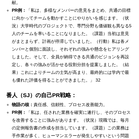
献。
PR例：
「私は、多様なメンバーの意見をまとめ、共通の目標
に向かってチームを動かすことにやりがいを感じます。（状
況）大学時代のプロジェクトで、専門分野も価値観も異なる5
人のチームを率いることになりました。（課題）当初は意見
がまとまらず、計画が停滞していました。（行動）私は各メ
ンバーと個別に面談し、それぞれの強みや懸念をヒアリング
しました。そして、全員が納得できる共通のビジョンを再設
定し、各々の強みが活かせる役割分担を提案しました。（結
果）これによりチームの士気が高まり、最終的には学内で最
も優れた評価を得ることができました。」 32
番人（SJ）の自己PR戦略：
物語の核：
責任感、信頼性、プロセス改善能力。
PR例：
「私は、任された業務を確実に遂行し、そのプロセス
を改善することに強みがあります。（状況）現職では、毎月
の定例報告書の作成を担当しています。（課題）この業務は
手作業が多く、ヒューマンエラーが発生しやすいという問題