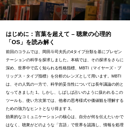
はじめに：言葉を超えて – 聴衆の心理的
「OS」を読み解く
前回のコラム
では、岡田斗司夫氏の4タイプ分類を基にプレゼン
テーションの科学を探求しました。本稿では、その探求をさらに
深め、世界中で広く知られる性格指標、MBTI（マイヤーズ・ブ
リッグス・タイプ指標）を分析のレンズとして用います。MBTI
は、その人気の一方で、科学的妥当性については長年議論の的と
なってきました 1。しかし、しばしば占いのように扱われるこの
ツールも、使い方次第では、他者の思考様式や価値観を理解する
ための強力なヒントとなり得ます 3。
効果的なコミュニケーションの核心は、自分が何を伝えたいかで
はなく、聴衆がどのような「言語」で世界を認識し、情報を処理