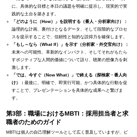
に、具体的な目標と本日の議題を明確に提示し、現実的で実
践的な土台を築きます。
「どのように（How）」を説明する（番人・分析家向け）：
論理的な計画、裏付けとなるデータ、そして段階的なプロセ
スを提示することで、信頼性と知的な説得力を確保します。
「もし～なら（What If）」を示す（分析家・外交官向け）：
未来への可能性、革新的なインパクト、そしてそれがもたら
すポジティブな人間的価値について語り、聴衆の想像力を刺
激します。
「では、今すぐ（Now What）」で終える（探検家・番人向
け）：
最後に、明確で、即実行可能、かつ具体的な行動を促
すことで、プレゼンテーションを具体的な成果へと繋げま
す。
第3部：職場におけるMBTI：採用担当者と求
職者のためのガイド
MBTIは個人の自己理解ツールとして広く普及していますが、ビ