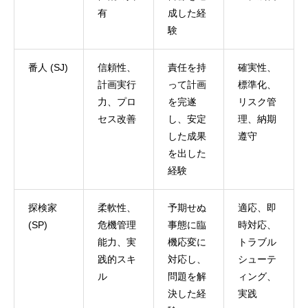
有
成した経
験
番人 (SJ)
信頼性、
責任を持
確実性、
計画実行
って計画
標準化、
力、プロ
を完遂
リスク管
セス改善
し、安定
理、納期
した成果
遵守
を出した
経験
探検家
柔軟性、
予期せぬ
適応、即
(SP)
危機管理
事態に臨
時対応、
能力、実
機応変に
トラブル
践的スキ
対応し、
シューテ
ル
問題を解
ィング、
決した経
実践