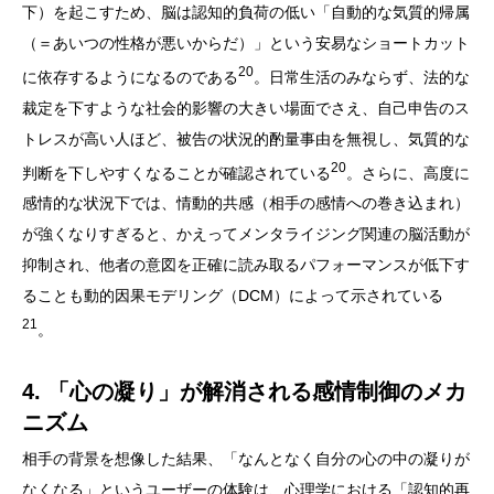
下）を起こすため、脳は認知的負荷の低い「自動的な気質的帰属
（＝あいつの性格が悪いからだ）」という安易なショートカット
20
に依存するようになるのである
。日常生活のみならず、法的な
裁定を下すような社会的影響の大きい場面でさえ、自己申告のス
トレスが高い人ほど、被告の状況的酌量事由を無視し、気質的な
20
判断を下しやすくなることが確認されている
。さらに、高度に
感情的な状況下では、情動的共感（相手の感情への巻き込まれ）
が強くなりすぎると、かえってメンタライジング関連の脳活動が
抑制され、他者の意図を正確に読み取るパフォーマンスが低下す
ることも動的因果モデリング（DCM）によって示されている
21
。
4. 「心の凝り」が解消される感情制御のメカ
ニズム
相手の背景を想像した結果、「なんとなく自分の心の中の凝りが
なくなる」というユーザーの体験は、心理学における「認知的再