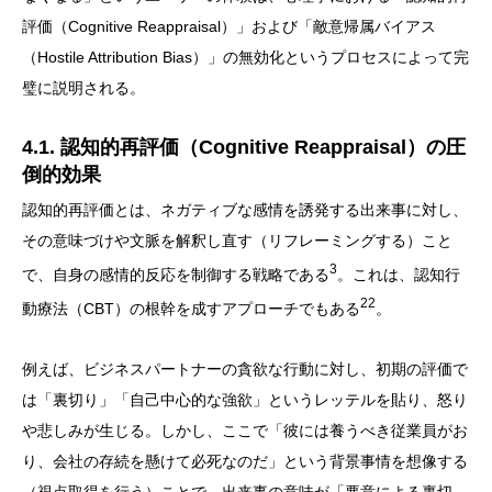
評価（Cognitive Reappraisal）」および「敵意帰属バイアス
（Hostile Attribution Bias）」の無効化というプロセスによって完
璧に説明される。
4.1. 認知的再評価（Cognitive Reappraisal）の圧
倒的効果
認知的再評価とは、ネガティブな感情を誘発する出来事に対し、
その意味づけや文脈を解釈し直す（リフレーミングする）こと
3
で、自身の感情的反応を制御する戦略である
。これは、認知行
22
動療法（CBT）の根幹を成すアプローチでもある
。
例えば、ビジネスパートナーの貪欲な行動に対し、初期の評価で
は「裏切り」「自己中心的な強欲」というレッテルを貼り、怒り
や悲しみが生じる。しかし、ここで「彼には養うべき従業員がお
り、会社の存続を懸けて必死なのだ」という背景事情を想像する