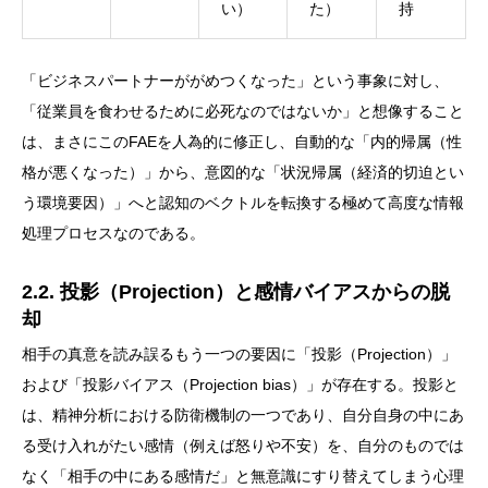
い）
た）
持
「ビジネスパートナーががめつくなった」という事象に対し、
「従業員を食わせるために必死なのではないか」と想像すること
は、まさにこのFAEを人為的に修正し、自動的な「内的帰属（性
格が悪くなった）」から、意図的な「状況帰属（経済的切迫とい
う環境要因）」へと認知のベクトルを転換する極めて高度な情報
処理プロセスなのである。
2.2. 投影（Projection）と感情バイアスからの脱
却
相手の真意を読み誤るもう一つの要因に「投影（Projection）」
および「投影バイアス（Projection bias）」が存在する。投影と
は、精神分析における防衛機制の一つであり、自分自身の中にあ
る受け入れがたい感情（例えば怒りや不安）を、自分のものでは
なく「相手の中にある感情だ」と無意識にすり替えてしまう心理