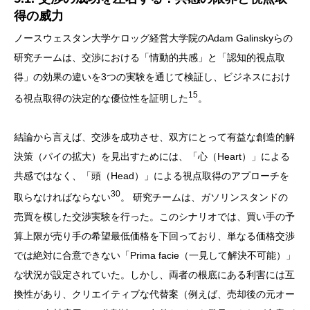
得の威力
ノースウェスタン大学ケロッグ経営大学院のAdam Galinskyらの
研究チームは、交渉における「情動的共感」と「認知的視点取
得」の効果の違いを3つの実験を通じて検証し、ビジネスにおけ
15
る視点取得の決定的な優位性を証明した
。
結論から言えば、交渉を成功させ、双方にとって有益な創造的解
決策（パイの拡大）を見出すためには、「心（Heart）」による
共感ではなく、「頭（Head）」による視点取得のアプローチを
30
取らなければならない
。 研究チームは、ガソリンスタンドの
売買を模した交渉実験を行った。このシナリオでは、買い手の予
算上限が売り手の希望最低価格を下回っており、単なる価格交渉
では絶対に合意できない「Prima facie（一見して解決不可能）」
な状況が設定されていた。しかし、両者の根底にある利害には互
換性があり、クリエイティブな代替案（例えば、売却後の元オー