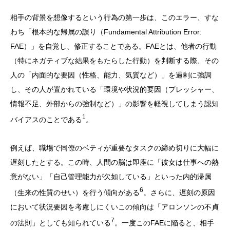
相手の背景を想像するという行為の第一歩は、このエラー、すな
わち「根本的な帰属の誤り（Fundamental Attribution Error:
FAE）」を自覚し、修正することである。FAEとは、他者の行動
（特にネガティブな結果をもたらした行動）を判断する際、その
人の「内面的な要因（性格、能力、気質など）」を過剰に強調
し、その人が置かれている「環境や状況的要因（プレッシャー、
情報不足、外部からの強制など）」の影響を軽視してしまう認知
1
バイアスのことである
。
例えば、職場で同僚のベティが重要なタスクの締め切りに大幅に
遅刻したとする。この時、人間の脳は即座に「彼女は仕事への熱
意がない」「自己管理能力が欠如している」といった内的帰属
6
（生来の性質のせい）を行う傾向がある
。さらに、遅刻の原因
において状況要因を考慮しにくいこの傾向は「アロンソンの不貞
7
の法則」としても知られている
。一度このFAEに陥ると、相手