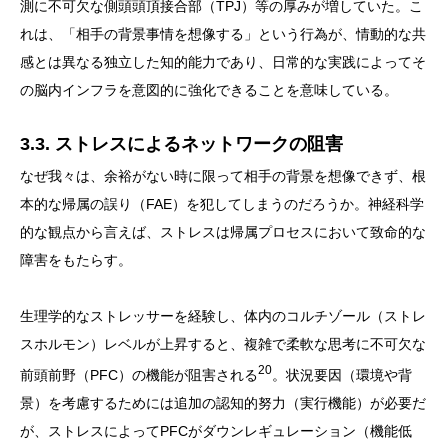
測に不可欠な側頭頭頂接合部（TPJ）等の厚みが増していた。こ
れは、「相手の背景事情を想像する」という行為が、情動的な共
感とは異なる独立した知的能力であり、日常的な実践によってそ
の脳内インフラを意図的に強化できることを意味している。
3.3. ストレスによるネットワークの阻害
なぜ我々は、余裕がない時に限って相手の背景を想像できず、根
本的な帰属の誤り（FAE）を犯してしまうのだろうか。神経科学
的な観点から言えば、ストレスは帰属プロセスにおいて致命的な
障害をもたらす。
生理学的なストレッサーを経験し、体内のコルチゾール（ストレ
スホルモン）レベルが上昇すると、複雑で柔軟な思考に不可欠な
20
前頭前野（PFC）の機能が阻害される
。状況要因（環境や背
景）を考慮するためには追加の認知的努力（実行機能）が必要だ
が、ストレスによってPFCがダウンレギュレーション（機能低