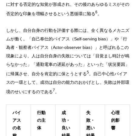
に対する否定的な知覚が形成され、その後のあらゆるミスがその
6
否定的な印象を増幅させるという悪循環に陥る
。
しかし、自分自身の行動を評価する際には、全く異なるメカニズ
ムが働く。「自己奉仕的バイアス（Self-serving bias）」や「行
為者・観察者バイアス（Actor-observer bias）」と呼ばれるこの
現象により、人は自分自身の失敗については「目覚まし時計が鳴
らなかった」「通勤電車の遅延があった」といった「状況要因」
5
に帰属させ、自分を肯定的に保とうとする
。自己中心性バイア
スの一環として、成功は自分の能力のおかげとし、失敗は外部環
7
境のせいにするのである
。
バイ
行動
成
失
心理
アス
の主
功・
敗・
的影
の名
体
良い
悪い
響
称
結果
結果