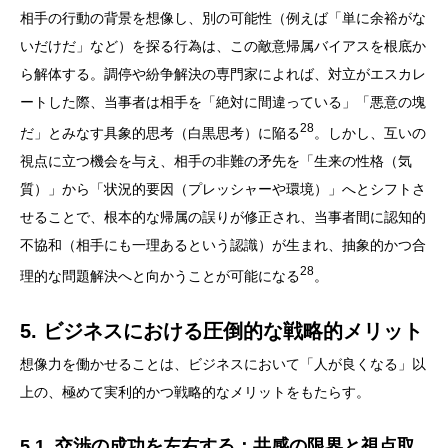
相手の行動の背景を想像し、別の可能性（例えば「単に余裕がな
いだけだ」など）を探る行為は、この敵意帰属バイアスを根底か
ら解体する。調停や紛争解決の専門家によれば、対立がエスカレ
ートした際、当事者は相手を「絶対に間違っている」「悪意の塊
28
だ」とみなす具象的思考（白黒思考）に陥る
。しかし、互いの
視点に立つ機会を与え、相手の非難の矛先を「生来の性格（気
質）」から「状況的要因（プレッシャーや環境）」へとシフトさ
せることで、根本的な帰属の誤りが修正され、当事者間に認知的
不協和（相手にも一理あるという認識）が生まれ、抽象的かつ合
28
理的な問題解決へと向かうことが可能になる
。
5. ビジネスにおける圧倒的な戦略的メリット
想像力を働かせることは、ビジネスにおいて「人が良くなる」以
上の、極めて実利的かつ戦略的なメリットをもたらす。
5.1. 交渉の成功を左右する：共感の限界と視点取