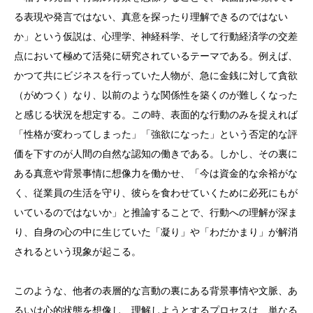
る表現や発言ではない、真意を探ったり理解できるのではない
か」という仮説は、心理学、神経科学、そして行動経済学の交差
点において極めて活発に研究されているテーマである。例えば、
かつて共にビジネスを行っていた人物が、急に金銭に対して貪欲
（がめつく）なり、以前のような関係性を築くのが難しくなった
と感じる状況を想定する。この時、表面的な行動のみを捉えれば
「性格が変わってしまった」「強欲になった」という否定的な評
価を下すのが人間の自然な認知の働きである。しかし、その裏に
ある真意や背景事情に想像力を働かせ、「今は資金的な余裕がな
く、従業員の生活を守り、彼らを食わせていくために必死にもが
いているのではないか」と推論することで、行動への理解が深ま
り、自身の心の中に生じていた「凝り」や「わだかまり」が解消
されるという現象が起こる。
このような、他者の表層的な言動の裏にある背景事情や文脈、あ
るいは心的状態を想像し、理解しようとするプロセスは、単なる