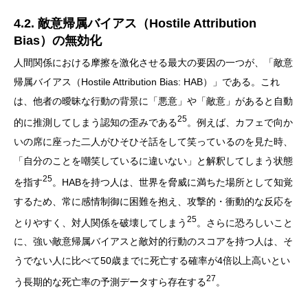
4.2. 敵意帰属バイアス（Hostile Attribution
Bias）の無効化
人間関係における摩擦を激化させる最大の要因の一つが、「敵意
帰属バイアス（Hostile Attribution Bias: HAB）」である。これ
は、他者の曖昧な行動の背景に「悪意」や「敵意」があると自動
25
的に推測してしまう認知の歪みである
。例えば、カフェで向か
いの席に座った二人がひそひそ話をして笑っているのを見た時、
「自分のことを嘲笑しているに違いない」と解釈してしまう状態
25
を指す
。HABを持つ人は、世界を脅威に満ちた場所として知覚
するため、常に感情制御に困難を抱え、攻撃的・衝動的な反応を
25
とりやすく、対人関係を破壊してしまう
。さらに恐ろしいこと
に、強い敵意帰属バイアスと敵対的行動のスコアを持つ人は、そ
うでない人に比べて50歳までに死亡する確率が4倍以上高いとい
27
う長期的な死亡率の予測データすら存在する
。