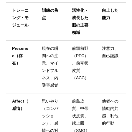
トレーニ
訓練の焦
活性化・
向上した
ング・モ
点
成長した
能力
ジュール
脳の主要
領域
Presenc
現在の瞬
前頭前野
注意力、
e（存
間への注
（PFC）
自己認識
在）
意、マイ
、前帯状
ンドフル
皮質
ネス、内
（ACC）
受容感覚
Affect（
思いやり
前島皮
他者への
感情）
（コンパ
質、中帯
情動的共
ッショ
状皮質、
感、利他
ン）、感
縁上回
的行動
情への対
（SMG）