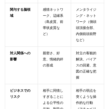
関与する脳領
感情ネットワ
メンタライジ
域
ーク、辺縁系
ング・ネット
（島皮質、前
ワーク（側頭
帯状皮質な
頭頂接合部、
ど）
内側前頭前野
など）
対人関係への
親密さ、好
対立の客観的
影響
意、情緒的絆
解決、バイア
の形成
スの回避、意
図の正確な把
握
ビジネスでの
相手に同情し
相手の弱点を
リスク
すぎることに
突くような操
よる公平性の
作的な行動
欠如、利益の
（マキャベリ