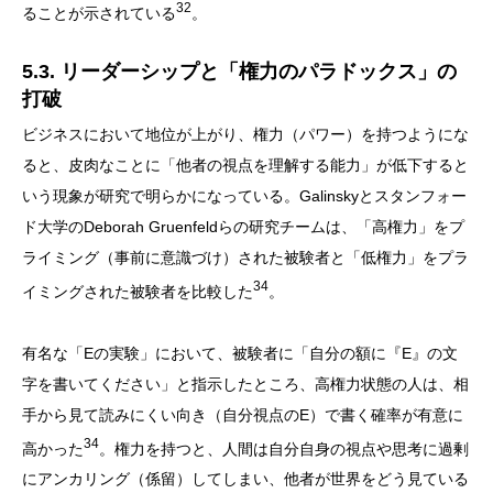
32
ることが示されている
。
5.3. リーダーシップと「権力のパラドックス」の
打破
ビジネスにおいて地位が上がり、権力（パワー）を持つようにな
ると、皮肉なことに「他者の視点を理解する能力」が低下すると
いう現象が研究で明らかになっている。Galinskyとスタンフォー
ド大学のDeborah Gruenfeldらの研究チームは、「高権力」をプ
ライミング（事前に意識づけ）された被験者と「低権力」をプラ
34
イミングされた被験者を比較した
。
有名な「Eの実験」において、被験者に「自分の額に『E』の文
字を書いてください」と指示したところ、高権力状態の人は、相
手から見て読みにくい向き（自分視点のE）で書く確率が有意に
34
高かった
。権力を持つと、人間は自分自身の視点や思考に過剰
にアンカリング（係留）してしまい、他者が世界をどう見ている