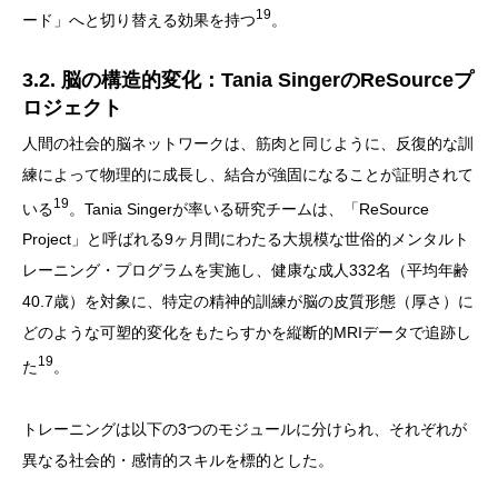
19
ード」へと切り替える効果を持つ
。
3.2. 脳の構造的変化：Tania SingerのReSourceプ
ロジェクト
人間の社会的脳ネットワークは、筋肉と同じように、反復的な訓
練によって物理的に成長し、結合が強固になることが証明されて
19
いる
。Tania Singerが率いる研究チームは、「ReSource
Project」と呼ばれる9ヶ月間にわたる大規模な世俗的メンタルト
レーニング・プログラムを実施し、健康な成人332名（平均年齢
40.7歳）を対象に、特定の精神的訓練が脳の皮質形態（厚さ）に
どのような可塑的変化をもたらすかを縦断的MRIデータで追跡し
19
た
。
トレーニングは以下の3つのモジュールに分けられ、それぞれが
異なる社会的・感情的スキルを標的とした。