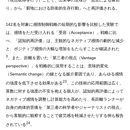
（視点取得を行う）ことで、出来事の意味が「悪意による裏切
り」から「窮地における防衛的生存行動」へと再評価される。
142名を対象に感情制御戦略の短期的な影響を比較した実験で
は、感情をただ受け入れる「受容（Acceptance）」戦略に比
べ、「認知的再評価」は、主観的なネガティブ感情の劇的な減少
と、ポジティブ感情の大幅な増加をもたらすことが確認された
3
。また、距離を置いた「第三者の視点（Vantage
perspective）」を戦略的に採用することは、意味的変化
（Semantic change）の鍵となる媒介要因であり、あらゆる感情
23
の強度を低下させる効果がある
。この技術の応用範囲は広く、
算数に対する強度の不安を抱える個人が、認知的再評価によって
ネガティブ感情を調整し計算能力を高めたり、長距離ランナーが
自身の肉体的苦痛を「第三者の科学者やジャーナリストの視点」
から客観的に観察することで疲労感を軽減させたりする例も報告
24
されている
。