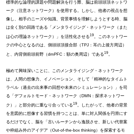
標準的な論理的課題や問題解決を行う際、脳は前頭頭頂ネットワ
ーク（注意ネットワーク）を使用する。しかし、他者の視点を想
像し、相手のニーズや知識、背景事情を理解しようとする時、脳
は全く別の回路である「メンタライジング・ネットワーク（また
19
は心の理論ネットワーク）」を活性化させる
。このネットワー
クの中心となるのは、側頭頭頂接合部（TPJ：耳の上後方周辺）
19
と、内背側前頭前野（dmPFC：額の奥周辺）である
。
極めて興味深いことに、このメンタライジング・ネットワーク
は、人間の想像力、イノベーション、そして「精神的なタイムト
ラベル（過去の出来事の回想や未来のシミュレーション）」を司
る「デフォルトモード・ネットワーク（DMN：探求ネットワー
19
ク）」と部分的に重なり合っている
。したがって、他者の背景
を意図的に想像する習慣を持つことは、単に対人関係を円滑にす
るだけでなく、脳を「古いルーチンから逸脱させ、新しい代替案
や枠組み外のアイデア（Out-of-the-box thinking）を探索するモ