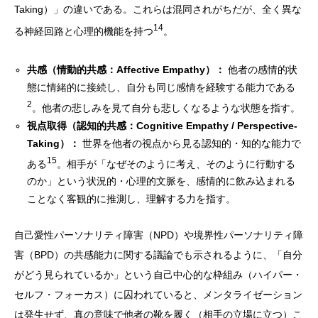
Taking）」の違いである。これらは混同されがちだが、全く異な
14
る神経回路と心理的機能を持つ
。
共感（情動的共感：Affective Empathy）：
他者の感情的状
態に情緒的に接続し、自分も同じ感情を経験する能力である
2
。他者の悲しみを見て自分も悲しくなるような状態を指す。
視点取得（認知的共感：Cognitive Empathy / Perspective-
Taking）：
世界を他者の視点から見る認知的・知的な能力で
15
ある
。相手が「なぜそのように考え、そのように行動する
のか」という状況的・心理的文脈を、感情的に飲み込まれる
ことなく客観的に推測し、理解する力を指す。
自己愛性パーソナリティ障害（NPD）や境界性パーソナリティ障
害（BPD）の共感能力に関する議論でも示されるように、「自分
がどう見られているか」という自己中心的な枠組み（ハイパー・
セルフ・フォーカス）に囚われていると、メンタライゼーション
は発生せず、真の意味で他者の靴を履く（相手の立場に立つ）こ