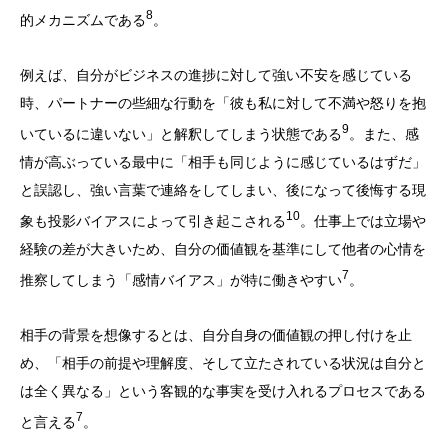
8
的メカニズムである
。
例えば、自分がビジネスの進捗に対して強い不安を感じている
時、パートナーの些細な行動を「彼も私に対して不満や怒りを抱
9
いているに違いない」と解釈してしまう状態である
。また、感
情が高ぶっている最中に「相手も同じように感じているはずだ」
と誤認し、強い言葉で連絡をしてしまい、後になって後悔する現
10
象も投影バイアスによって引き起こされる
。仕事上では立場や
経験の差が大きいため、自分の価値観を基準にして他者の心情を
7
推察してしまう「感情バイアス」が特に働きやすい
。
相手の背景を想像するとは、自分自身の価値観の押し付けを止
め、「相手の前提や理解度、そして立たされている状況は自分と
は全く異なる」という客観的な事実を受け入れるプロセスである
7
と言える
。