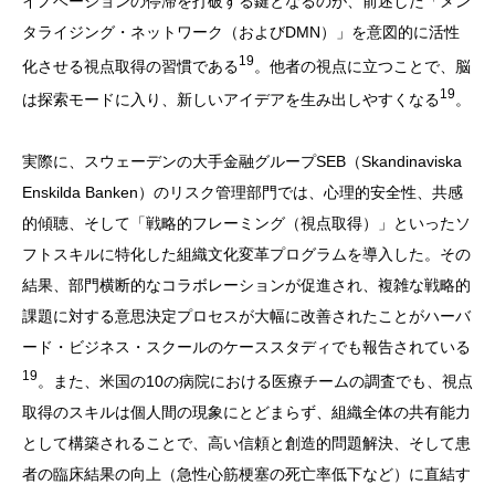
イノベーションの停滞を打破する鍵となるのが、前述した「メン
タライジング・ネットワーク（およびDMN）」を意図的に活性
19
化させる視点取得の習慣である
。他者の視点に立つことで、脳
19
は探索モードに入り、新しいアイデアを生み出しやすくなる
。
実際に、スウェーデンの大手金融グループSEB（Skandinaviska
Enskilda Banken）のリスク管理部門では、心理的安全性、共感
的傾聴、そして「戦略的フレーミング（視点取得）」といったソ
フトスキルに特化した組織文化変革プログラムを導入した。その
結果、部門横断的なコラボレーションが促進され、複雑な戦略的
課題に対する意思決定プロセスが大幅に改善されたことがハーバ
ード・ビジネス・スクールのケーススタディでも報告されている
19
。また、米国の10の病院における医療チームの調査でも、視点
取得のスキルは個人間の現象にとどまらず、組織全体の共有能力
として構築されることで、高い信頼と創造的問題解決、そして患
者の臨床結果の向上（急性心筋梗塞の死亡率低下など）に直結す