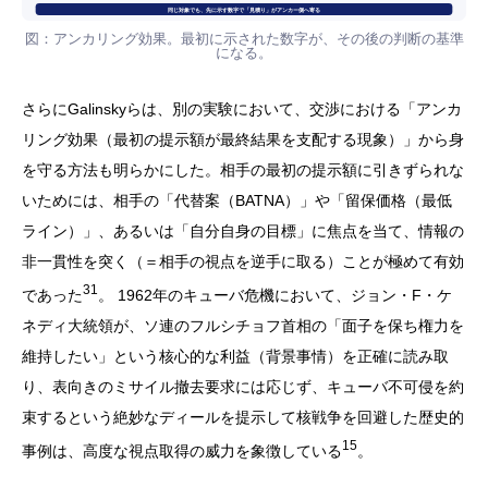
同じ対象でも、先に示す数字で「見積り」がアンカー側へ寄る
図：アンカリング効果。最初に示された数字が、その後の判断の基準
になる。
さらにGalinskyらは、別の実験において、交渉における「アンカ
リング効果（最初の提示額が最終結果を支配する現象）」から身
を守る方法も明らかにした。相手の最初の提示額に引きずられな
いためには、相手の「代替案（BATNA）」や「留保価格（最低
ライン）」、あるいは「自分自身の目標」に焦点を当て、情報の
非一貫性を突く（＝相手の視点を逆手に取る）ことが極めて有効
31
であった
。 1962年のキューバ危機において、ジョン・F・ケ
ネディ大統領が、ソ連のフルシチョフ首相の「面子を保ち権力を
維持したい」という核心的な利益（背景事情）を正確に読み取
り、表向きのミサイル撤去要求には応じず、キューバ不可侵を約
束するという絶妙なディールを提示して核戦争を回避した歴史的
15
事例は、高度な視点取得の威力を象徴している
。