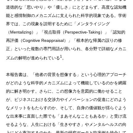
道徳的な「思いやり」や「優しさ」にとどまらず、高度な認知機
能と感情制御のメカニズムに支えられた科学的現象である。学術
界では、この現象を説明するために「メンタライジング
（Mentalizing）」「視点取得（Perspective-Taking）」「認知的
再評価（Cognitive Reappraisal）」「根本的な帰属の誤りの修
正」といった複数の専門用語が用いられ、各分野で詳細なメカニ
1
ズムの解明が進められている
。
本報告書は、「他者の背景を想像する」という心理的アプローチ
がどのような科学的メカニズムによって機能しているのかを網羅
的に解き明かす。さらに、この想像力を意図的に働かせること
が、ビジネスにおける交渉力やイノベーションの促進にどのよう
なメリットをもたらすのか、そして、自身の価値観が揺らぐよう
な出来事に直面した際でも「まあそんなこともあるか」と受け流
せるような、人生における「生きやすさ」やメンタルヘルスの向
上にどう寄与するのかを、最新の研究データと臨床例を統合して