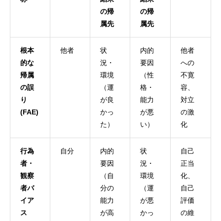
の帰
の帰
属先
属先
根本
他者
状
内的
他者
的な
況・
要因
への
帰属
環境
（性
不寛
の誤
（運
格・
容、
り
が良
能力
対立
(FAE)
かっ
が悪
の激
た）
い）
化
行為
自分
内的
状
自己
者・
要因
況・
正当
観察
（自
環境
化、
者バ
分の
（運
自己
イア
能力
が悪
評価
ス
が高
かっ
の維