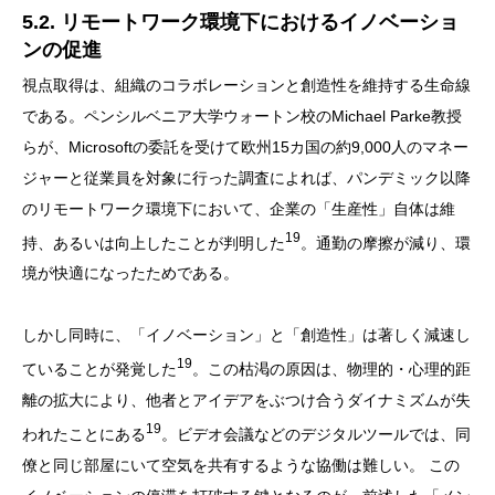
5.2. リモートワーク環境下におけるイノベーショ
ンの促進
視点取得は、組織のコラボレーションと創造性を維持する生命線
である。ペンシルベニア大学ウォートン校のMichael Parke教授
らが、Microsoftの委託を受けて欧州15カ国の約9,000人のマネー
ジャーと従業員を対象に行った調査によれば、パンデミック以降
のリモートワーク環境下において、企業の「生産性」自体は維
19
持、あるいは向上したことが判明した
。通勤の摩擦が減り、環
境が快適になったためである。
しかし同時に、「イノベーション」と「創造性」は著しく減速し
19
ていることが発覚した
。この枯渇の原因は、物理的・心理的距
離の拡大により、他者とアイデアをぶつけ合うダイナミズムが失
19
われたことにある
。ビデオ会議などのデジタルツールでは、同
僚と同じ部屋にいて空気を共有するような協働は難しい。 この