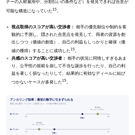
ナーの人材雇用や、分割払いの条件など）を発見できれば合意が
15
可能な構造になっていた
。
視点取得のスコアが高い交渉者：
相手の優先順位や制約を客
観的に予測し、隠された合意点を発見して、両者の資源を創
出しつつ（価値の創造）、自己の利益もしっかりと確保（価
15
値の獲得）することに成功した
。
共感のスコアが高い交渉者：
相手の状況に同情しすぎるあま
り、公平性の規範を崩して不当な譲歩を行ったり、自己の利
益を著しく損なったりして、結果的に有効なディールに結び
15
つかないケースが多発した
。
アンカリング効果：最初の数字に引きずられる
最初に見た数字（アンカー）が基準になり、その後の判断を左右する。
アンカー
例：まず「10万円」
高いアンカー
安い
高い
見積り
アンカー
例：まず「1万円」
低いアンカー
安い
高い
見積り