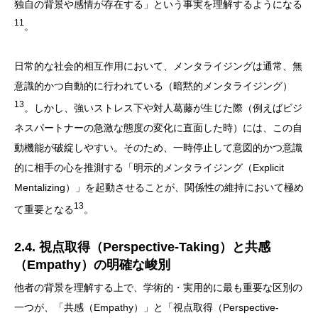
独自の背景や感情が存在する」という事実を理解するようになる
11
。
日常的な社会的相互作用において、メンタライジングは通常、無
意識的かつ自動的に行われている（暗黙的メンタライジング）
13
。しかし、強いストレス下や対人葛藤が生じた際（例えばビジ
ネスパートナーの急激な態度の変化に直面した時）には、この自
動機能が破綻しやすい。そのため、一時停止して意図的かつ意識
的に相手の心を推測する「明示的メンタライジング（Explicit
Mentalizing）」を起動させることが、関係性の維持において極め
13
て重要となる
。
2.4. 視点取得（Perspective-Taking）と共感
（Empathy）の明確な峻別
他者の背景を理解する上で、学術的・実用的に最も重要な区別の
一つが、「共感（Empathy）」と「視点取得（Perspective-