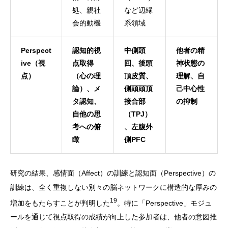
処、親社
など辺縁
会的動機
系領域
Perspect
認知的視
中側頭
他者の精
ive（視
点取得
回、後頭
神状態の
点）
（心の理
頂皮質、
理解、自
論）、メ
側頭頭頂
己中心性
タ認知、
接合部
の抑制
自他の思
（TPJ）
考への俯
、左腹外
瞰
側PFC
研究の結果、感情面（Affect）の訓練と認知面（Perspective）の
訓練は、全く重複しない別々の脳ネットワークに構造的な厚みの
19
増加をもたらすことが判明した
。特に「Perspective」モジュ
ールを通じて視点取得の成績が向上した参加者は、他者の意図推