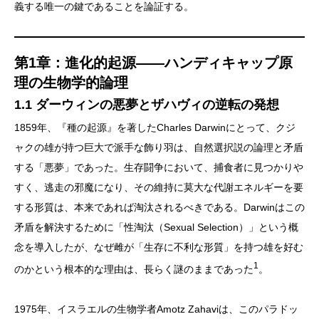
義する唯一の鍵であることを論証する。
第1章：進化的起源——ハンディキャップ原
理の生物学的論理
1.1 ダーウィンの悪夢とザハヴィの逆転の発想
1859年、『種の起源』を著したCharles Darwinにとって、クジ
ャクの雄が持つ巨大で派手な飾り羽は、自然選択説の論理と矛盾
する「悪夢」であった。生存闘争において、捕食者に見つかりや
すく、逃走の邪魔になり、その維持に莫大な代謝エネルギーを要
する形質は、本来であれば淘汰されるべきである。Darwinはこの
矛盾を解決するために「性淘汰（Sexual Selection）」という概
念を導入したが、なぜ雌が「生存に不利な形質」を持つ雄を好む
1
のかという根本的な理由は、長らく謎のままであった
。
1975年、イスラエルの生物学者Amotz Zahaviは、このパラドッ