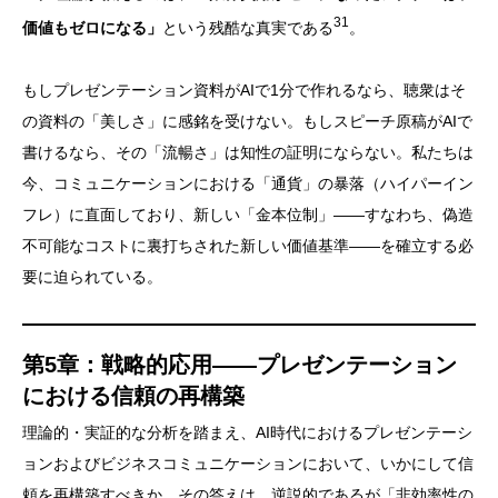
31
価値もゼロになる」
という残酷な真実である
。
もしプレゼンテーション資料がAIで1分で作れるなら、聴衆はそ
の資料の「美しさ」に感銘を受けない。もしスピーチ原稿がAIで
書けるなら、その「流暢さ」は知性の証明にならない。私たちは
今、コミュニケーションにおける「通貨」の暴落（ハイパーイン
フレ）に直面しており、新しい「金本位制」——すなわち、偽造
不可能なコストに裏打ちされた新しい価値基準——を確立する必
要に迫られている。
第5章：戦略的応用——プレゼンテーション
における信頼の再構築
理論的・実証的な分析を踏まえ、AI時代におけるプレゼンテーシ
ョンおよびビジネスコミュニケーションにおいて、いかにして信
頼を再構築すべきか。その答えは、逆説的であるが「非効率性の