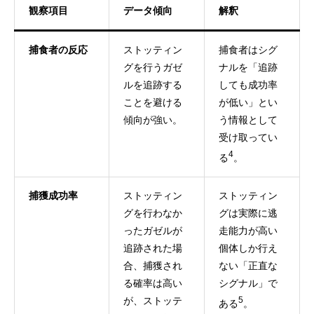
観察項目
データ傾向
解釈
捕食者の反応
ストッティン
捕食者はシグ
グを行うガゼ
ナルを「追跡
ルを追跡する
しても成功率
ことを避ける
が低い」とい
傾向が強い。
う情報として
受け取ってい
4
る
。
捕獲成功率
ストッティン
ストッティン
グを行わなか
グは実際に逃
ったガゼルが
走能力が高い
追跡された場
個体しか行え
合、捕獲され
ない「正直な
る確率は高い
シグナル」で
が、ストッテ
5
ある
。