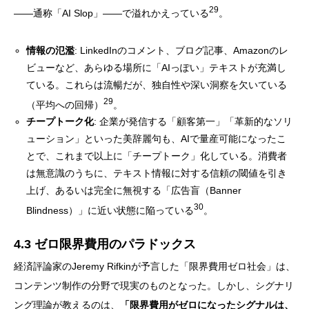
29
——通称「AI Slop」——で溢れかえっている
。
情報の氾濫
: LinkedInのコメント、ブログ記事、Amazonのレ
ビューなど、あらゆる場所に「AIっぽい」テキストが充満し
ている。これらは流暢だが、独自性や深い洞察を欠いている
29
（平均への回帰）
。
チープトーク化
: 企業が発信する「顧客第一」「革新的なソリ
ューション」といった美辞麗句も、AIで量産可能になったこ
とで、これまで以上に「チープトーク」化している。消費者
は無意識のうちに、テキスト情報に対する信頼の閾値を引き
上げ、あるいは完全に無視する「広告盲（Banner
30
Blindness）」に近い状態に陥っている
。
4.3 ゼロ限界費用のパラドックス
経済評論家のJeremy Rifkinが予言した「限界費用ゼロ社会」は、
コンテンツ制作の分野で現実のものとなった。しかし、シグナリ
ング理論が教えるのは、
「限界費用がゼロになったシグナルは、