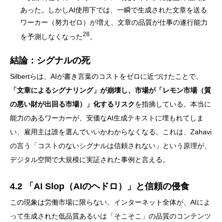
あった。しかしAI使用下では、一瞬で生成された文章を送る
ワーカー（努力ゼロ）が増え、文章の品質が仕事の遂行能力
28
を予測しなくなった
。
結論：シグナルの死
Silbertらは、AIが書き言葉のコストをゼロに近づけたことで、
「文章によるシグナリング」が崩壊し、市場が「レモン市場（質
の悪い財が出回る市場）」化するリスク
を指摘している。本当に
能力のあるワーカーが、安価なAI生成テキストに埋もれてしま
い、雇用主は誰を選んでいいかわからなくなる。これは、Zahavi
の言う「コストのないシグナルは信頼されない」という原理が、
デジタル空間で大規模に実証された事例と言える。
4.2 「AI Slop（AIのヘドロ）」と信頼の侵食
この現象は労働市場に限らない。インターネット全体が、AIによ
って生成された低品質あるいは「そこそこ」の品質のコンテンツ