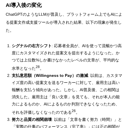
AI導入後の変化
ChatGPTのようなLLMが普及し、プラットフォーム上でもAIによ
る提案文作成支援ツールが導入された結果、以下の現象が発生し
た。
シグナルの右方シフト
: 応募者全員が、AIを使って流暢かつ高
度にカスタマイズされた提案文を提出するようになった。か
つては上位数%しか書けなかったレベルの文章が、平均的な
28
水準となった
。
支払意思額（Willingness to Pay）の激減
: 以前は、カスタマ
イズ度の高い提案文を送るワーカーに対して、雇用主は高い
報酬を支払う傾向があった。しかし、AI普及後、この相関は
消失した。雇用主は「良い文章」を見ても、それが本人の能
力によるものか、AIによるものか判別できなくなったため、
26
それを評価しなくなったのである
。
努力と品質の相関崩壊
: 以前は「文章を書く努力（時間）」と
「実際の仕事のパフォーマンス（完了率）」には正の相関が