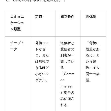
コミュニ
定義
成立条件
具体例
ケーショ
ン類型
チープト
発信コス
送信者と
「背後に
ーク
トがゼ
受信者の
段差があ
ロ、また
利害が一
るよ」と
は無視で
致してい
いう警
きるほど
る
告。友人
小さいシ
（Comm
同士の会
グナル。
on
話。
Interest
）場合の
み信頼さ
れる。