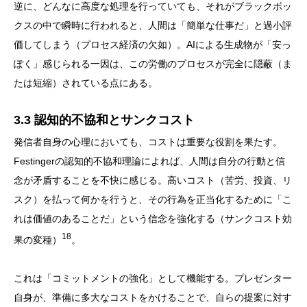
逆に、どんなに高度な処理を行っていても、それがブラックボッ
クスの中で瞬時に行われると、人間は「簡単な仕事だ」と過小評
価してしまう（プロセス経済の欠如）。AIによる生成物が「安っ
ぽく」感じられる一因は、この労働のプロセスが完全に隠蔽（ま
たは短縮）されている点にある。
3.3 認知的不協和とサンクコスト
発信者自身の心理においても、コストは重要な役割を果たす。
Festingerの認知的不協和理論によれば、人間は自分の行動と信
念が矛盾することを不快に感じる。高いコスト（苦労、投資、リ
スク）を払って何かを行うと、その行為を正当化するために「こ
れは価値のあることだ」という信念を強化する（サンクコスト効
18
果の変種）
。
これは「コミットメントの強化」として機能する。プレゼンター
自身が、準備に多大なコストをかけることで、自らの提案に対す