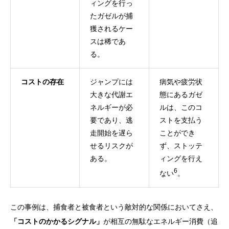
ィングを行っ
たガゼルが捕
獲されるケー
スは稀であ
る。
コストの存在
ジャンプには
病気や疲労状
大きな代謝エ
態にあるガゼ
ネルギーが必
ルは、このコ
要であり、逃
ストを支払う
走開始を遅ら
ことができ
せるリスクが
ず、ストッテ
ある。
ィングを行え
6
ない
。
この事例は、捕食者と被食者という敵対的な関係においてさえ、
「コストのかかるシグナル」
が相互の無駄なエネルギー消費（追