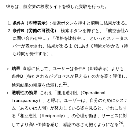
彼らは、航空券の検索サイトを模した実験を行った。
条件A（即時表示）
: 検索ボタンを押すと瞬時に結果が出る。
条件B（労働の可視化）
: 検索ボタンを押すと、「航空会社A
に問い合わせ中…」「価格を比較中…」といったステータス
バーが表示され、結果が出るまでにあえて時間がかかる（待
ち時間が発生する）。
結果
: 直感に反して、ユーザーは条件A（即時表示）よりも、
条件B（待たされるがプロセスが見える）の方を高く評価し、
21
検索結果の精度を信頼した
。
透明性の効果
: これを「運用透明性（Operational
Transparency）」と呼ぶ。ユーザーは、自分のためにシステ
ム（あるいは人間）が努力している姿を見ると、それに対す
る「相互恵性（Reciprocity）」の心理が働き、サービスに対
24
してより高い価値を感じ、感謝の念さえ抱くようになる
。