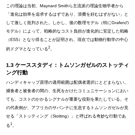
この理論は当初、Maynard Smithら主流派の理論生物学者から
「進化は効率を追求するはずであり、浪費を好むはずがない」と
して激しく批判された。しかし、後の数理モデル（特にGrafenの
モデル）によって、戦略的なコスト負担が進化的に安定した戦略
（ESS）となり得ることが証明され、現在では動物行動学の中心
2
的ドグマとなっている
。
1.3 ケーススタディ：トムソンガゼルのストッティ
ング行動
ハンディキャップ原理の適用範囲は配偶者選択にとどまらない。
捕食者と被食者の間の、生死をかけたコミュニケーションにおい
ても、コストのかかるシグナルが重要な役割を果たしている。そ
の代表例が、アフリカのサバンナに生息するトムソンガゼルが見
せる「ストッティング（Stotting）」と呼ばれる奇妙な行動であ
1
る
。