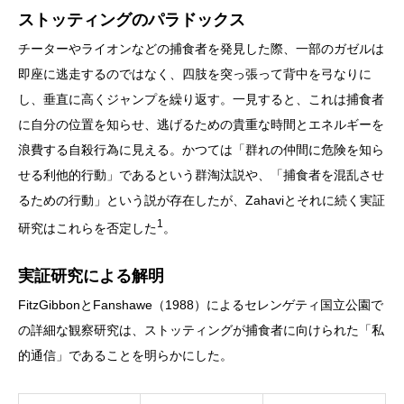
ストッティングのパラドックス
チーターやライオンなどの捕食者を発見した際、一部のガゼルは
即座に逃走するのではなく、四肢を突っ張って背中を弓なりに
し、垂直に高くジャンプを繰り返す。一見すると、これは捕食者
に自分の位置を知らせ、逃げるための貴重な時間とエネルギーを
浪費する自殺行為に見える。かつては「群れの仲間に危険を知ら
せる利他的行動」であるという群淘汰説や、「捕食者を混乱させ
るための行動」という説が存在したが、Zahaviとそれに続く実証
1
研究はこれらを否定した
。
実証研究による解明
FitzGibbonとFanshawe（1988）によるセレンゲティ国立公園で
の詳細な観察研究は、ストッティングが捕食者に向けられた「私
的通信」であることを明らかにした。