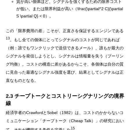
質が高い個体ほど、シグナルを強くするための限界コスト
が低い、または限界利益が高い（\frac{\partial^2 C}{\partial
S \partial Q} < 0）。
この「限界費用の差」こそが、正直さを保証するエンジンである
13
。もし全ての個体にとってシグナルのコストが同じであれば
（例：誰でもワンクリックで送信できるメール）、誰もが最大の
シグナルを発信しようとし、シグナルは情報量を失う（プーリン
グ均衡）。コストの構造に差があるからこそ、各個体は自分の質
に見合った最適なシグナル強度を選び、結果としてシグナルは正
直なものとなる。
2.3 チープトークとコストリーシグナリングの境界
線
経済学者のCrawfordとSobel（1982）は、コストのかからないコ
ミュニケーション「チープトーク（Cheap Talk）」の研究におい
15
て、それが機能する条件を定義した
。