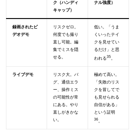
ク（ハンディ
ナル強度）
キャップ）
録画されたビ
リスクゼロ。
低い。「うま
デオデモ
何度でも撮り
くいったテイ
直し可能。編
クを見せてい
集でミスを隠
るだけ」と思
せる。
35
われる
。
ライブデモ
リスク大。バ
極めて高い。
グ、通信エラ
「失敗のリス
ー、操作ミス
クを冒してで
の可能性が常
も見せられる
にある。やり
自信がある」
直しがきかな
という証明
い。
36
。