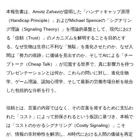
本報告書は、Amotz Zahaviが提唱した「ハンディキャップ原理
（Handicap Principle）」およびMichael Spenceの「シグナリン
グ理論（Signaling Theory）」を理論的基盤として、現代におけ
る「信頼（Trust）」のメカニズムを解明することを目的とす
る。なぜ生物は生存に不利な「無駄」を進化させたのか、なぜ人
間は「努力の痕跡」に価値を見出すのか、そしてAIによる「チー
プトーク（Cheap Talk）」が氾濫する世界で、真に影響力を持つ
プレゼンテーションとは何か。これらの問いに対し、進化生物
学、ゲーム理論、認知心理学、そして最新の労働市場分析を統合
した包括的な分析を行う。
信頼とは、言葉の内容ではなく、その言葉を発するために支払わ
れた「コスト」によって担保されるという仮説に基づき、本稿で
は「コストのかかるシグナリング（Costly Signaling）」こそ
が、情報の非対称性を解消し、AI時代における人間の価値を再定