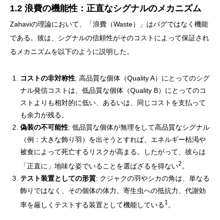
1.2 浪費の機能性：正直なシグナルのメカニズム
Zahaviの理論において、「浪費（Waste）」はバグではなく機能
である。彼は、シグナルの信頼性がそのコストによって保証され
るメカニズムを以下のように説明した。
コストの非対称性
: 高品質な個体（Quality A）にとってのシグ
ナル発信コストは、低品質な個体（Quality B）にとってのコ
ストよりも相対的に低い、あるいは、同じコストを支払って
も余力が残る。
偽装の不可能性
: 低品質な個体が無理をして高品質なシグナル
（例：大きな飾り羽）を出そうとすれば、エネルギー枯渇や
被食によって死亡するリスクが高まる。したがって、彼らは
2
「正直に」地味な姿でいることを選ばざるを得ない
。
テスト装置としての形質
: クジャクの羽やシカの角は、単なる
飾りではなく、その個体の体力、寄生虫への抵抗力、代謝効
1
率を厳しくテストする装置として機能している
。