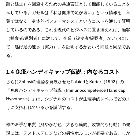
跡と逃走）を回避するための共通言語として機能していることを
示している。ガゼルは「私は健康で足が速い」という情報を、言
葉ではなく「身体的パフォーマンス」というコストを通じて証明
しているのである。これを現代のビジネスに置き換えれば、顧客
（捕食者/選別者）に対して、企業（被食者/提案者）がいかにし
て「逃げ足の速さ（実力）」を証明するかという問題と同型であ
る。
1.4 免疫ハンディキャップ仮説：内なるコスト
さらにZahaviの理論を発展させたFolstadとKarter（1992）の
「免疫ハンディキャップ仮説（Immunocompetence Handicap
Hypothesis）」は、シグナルのコストが生理学的レベルでどのよ
うに支払われているかを説明する。
雄の派手な形質（鮮やかな色、大きな筋肉、攻撃的な行動）の発
現には、テストステロンなどの男性ホルモンが必要である。しか