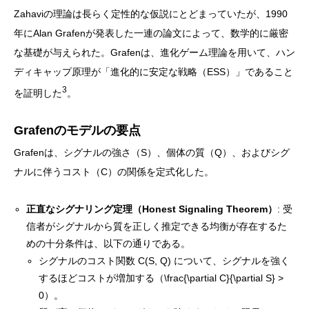
Zahaviの理論は長らく定性的な仮説にとどまっていたが、1990
年にAlan Grafenが発表した一連の論文によって、数学的に厳密
な基礎が与えられた。Grafenは、進化ゲーム理論を用いて、ハン
ディキャップ原理が「進化的に安定な戦略（ESS）」であること
3
を証明した
。
Grafenのモデルの要点
Grafenは、シグナルの強さ（S）、個体の質（Q）、およびシグ
ナルに伴うコスト（C）の関係を定式化した。
正直なシグナリング定理（Honest Signaling Theorem）
: 受
信者がシグナルから質を正しく推定できる均衡が存在するた
めの十分条件は、以下の通りである。
シグナルのコスト関数 C(S, Q) について、シグナルを強く
するほどコストが増加する（\frac{\partial C}{\partial S} >
0）。