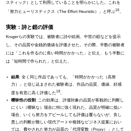
スティック）として利用していることを明らかにした。これを
18
「努力ヒューリスティクス（The Effort Heuristic）」と呼ぶ
。
実験：詩と鎧の評価
Krugerらの実験では、被験者に詩や絵画、中世の鎧などを提示
し、その品質や金銭的価値を評価させた。その際、半数の被験者
には「これを作るのに長い時間がかかった」と伝え、もう半数に
は「短時間で作られた」と伝えた。
結果
: 全く同じ作品であっても、「時間がかかった（高努
力）」と信じ込まされた被験者は、作品の品質、価値、好感
19
度を有意に高く評価した
。
曖昧性の役割
: この効果は、評価対象の品質が客観的に判断し
にくい（曖昧な）場合に特に強く現れた。品質が明確に低い
場合、いくら努力をアピールしても評価は覆らないが、良し
悪しの判断が難しい現代アートや複雑なビジネス提案におい
ては、費やされた努力が品質の「代理変数（Proxy）」として