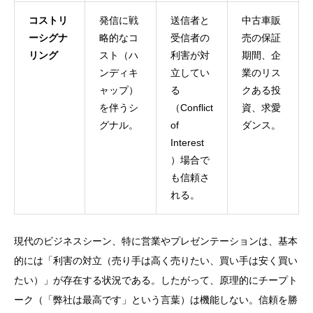
コストリ
発信に戦
送信者と
中古車販
ーシグナ
略的なコ
受信者の
売の保証
リング
スト（ハ
利害が対
期間、企
ンディキ
立してい
業のリス
ャップ）
る
クある投
を伴うシ
（Conflict
資、求愛
グナル。
of
ダンス。
Interest
）場合で
も信頼さ
れる。
現代のビジネスシーン、特に営業やプレゼンテーションは、基本
的には「利害の対立（売り手は高く売りたい、買い手は安く買い
たい）」が存在する状況である。したがって、原理的にチープト
ーク（「弊社は最高です」という言葉）は機能しない。信頼を勝