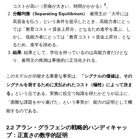
9
コストが高い（苦痛が大きい、時間がかかる）
。
分離均衡（Separating Equilibrium）
: 雇用主が「大卒には
高賃金を払う」という条件を提示したとき、高能力者にとっ
ては「教育コスト < 賃金上昇分」となるため進学を選ぶ。し
かし、低能力者にとっては「教育コスト > 賃金上昇分」とな
るため、進学を諦める。
結果
: 結果として、学位を持っているのは高能力者だけとな
り、雇用主の推測は事後的に正当化される。
このモデルが示唆する重要な事実は、
「シグナルの価値は、その
シグナルを発するために支払われたコスト（犠牲）によって決ま
る」
という点である。実務に役立つ知識を得たかどうか以上に、
「困難な課題をやり遂げた」という事実が、能力の証明として機
能するのである。
2.2 アラン・グラフェンの戦略的ハンディキャッ
プ：正直さの数学的証明