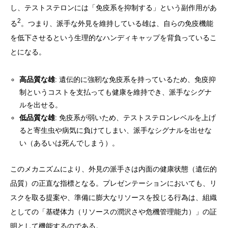
し、テストステロンには「免疫系を抑制する」という副作用があ
2
る
。つまり、派手な外見を維持している雄は、自らの免疫機能
を低下させるという生理的なハンディキャップを背負っているこ
とになる。
高品質な雄
: 遺伝的に強靭な免疫系を持っているため、免疫抑
制というコストを支払っても健康を維持でき、派手なシグナ
ルを出せる。
低品質な雄
: 免疫系が弱いため、テストステロンレベルを上げ
ると寄生虫や病気に負けてしまい、派手なシグナルを出せな
い（あるいは死んでしまう）。
このメカニズムにより、外見の派手さは内面の健康状態（遺伝的
品質）の正直な指標となる。プレゼンテーションにおいても、リ
スクを取る提案や、準備に膨大なリソースを投じる行為は、組織
としての「基礎体力（リソースの潤沢さや危機管理能力）」の証
明として機能するのである。