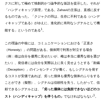
クスに対して極めて独創的かつ論争的な仮説を提示した。それが
「ハンディキャップ原理」である。Zahaviの主張は、直感に反す
るものであった。「クジャクの羽は、生存に不利である（ハンデ
ィキャップである）がゆえに、進化的に有利なシグナルとして機
1
能する」というのである
。
この理論の中核には、コミュニケーションにおける「正直さ
（Honesty）」の問題がある。個体間で利害が対立する場合
（例：雄は自分を優秀に見せたいが、雌は本当に優秀な雄を選び
たい）、発信者には自分を実際以上に良く見せようとする「欺瞞
（Deception）」のインセンティブが働く。もしシグナルを発す
るコストが安価であれば、劣った個体も優秀な個体のふりをする
ことができ（擬態）、シグナルは信頼性を失う。したがって、信
頼できるシグナルとは、
「劣った個体には負担できないほどのコ
1
スト（ハンディキャップ）を伴うもの」
でなければならない
。