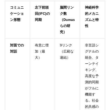
コミュニ
左下前頭
脳間リン
神経科学
ケーショ
回(IFC)の
ク数
的メカニ
ン形態
同期
（Dumas
ズムと特
らの研
性
究）
対面での
有意に増
9リンク
非言語シ
対話
加（最
（広範な
グナルの
大）
連結）
統合、タ
ーンテイ
キング、
高度な予
測的同期
がフルに
機能す
る。社会
的共感の