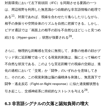
対面環境において左下前頭回（IFC）を同期させる要因の一つ
は、周辺視野を利用した無意識かつ自動的な非言語情報の処理で
11
ある
。対面であれば、視線を合わせたり逸らしたりしながら、
相手の身振りや空間全体のリズムを自然に把握できる。しかし、
ビデオ通話では「画面上の相手の顔を不自然なほどじっと見つめ
28
続ける（Hyper-gaze）」状態が強要される
。
さらに、物理的な距離感を完全に無視して、多数の他者の顔がグ
リッド状に近距離で迫ってくる視覚的刺激は、脳にとって極めて
不自然な状況である。このような至近距離での視線の交錯は、進
化の過程において「交尾」か「闘争」のいずれかを意味してき
た。そのため、この視覚刺激は脳の扁桃体を刺激し、無意識下で
闘争・逃走反応（Fight-or-flight response）に似た過覚醒状態を
28
引き起こし、交感神経系に持続的なストレスを与える
。
6.3 非言語シグナルの欠落と認知負荷の増大