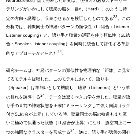
Neuroscience』誌で発表した研究は、説得力のあるストーリー
テリングがいかにして聴衆の脳を「群れ（Herd）」のように特
23
定の方向へ誘導し、収束させるかを検証したものである
。この
分析では、聴衆同士の神経パターンの類似性（LL結合：Listener-
Listener coupling）と、語り手と聴衆の遅延を伴う類似性（SL結
合：Speaker-Listener coupling）を同時に統合して評価する革新
24
的なアプローチがとられた
。
研究チームは、神経パターンの類似性を物理的な「距離」に見立
てるモデルを提唱した。このモデルにおいて、語り手
（Speaker）は羊飼いとして機能し、聴衆（Listeners）という羊
24
の群れを誘導する
。データは驚くべき力学を示した。聴衆が語
り手の直前の神経状態を正確にミラーリングして強く同調（ラグ
付きSL結合が上昇）している時、聴衆同士の脳の軌道もまた互
いに極めて似通った状態（LL結合が上昇）になり、脳空間上に一
24
つの強固なクラスターを形成する
。逆に、語り手が聴衆の関心