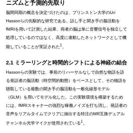
ニズムと予測的先取り
脳間同期の概念を決定づけたのは、プリンストン大学のUri
Hassonらの先駆的な研究である。話し手と聞き手の脳活動を
fMRIを用いて計測した結果、両者の脳は単に音響信号を独立して
処理しているのではなく、高度に連動したネットワークとして機
1
能していることが実証された
。
2.1 ミラーリングと時間的シフトによる神経の結合
Hassonらの実験では、事前のリハーサルなしで自然な物語を語
る発話者の脳活動（時空間的動態）をベースとして、その物語を
聴取している複数の聞き手の脳活動を一般化線形モデル
（GLM）を用いてモデル化した。この実験環境を構築するため
には、fMRIスキャナーの強烈な稼働ノイズを打ち消し、発話者の
音声をリアルタイムでクリアに抽出する特注のMR互換デュアル
1
チャンネル光学マイクが使用されている
。