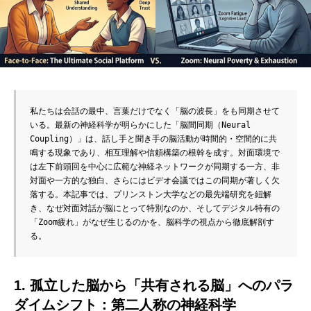
私たちは会話の最中、言葉だけでなく「脳の波長」をも同期させて
いる。最新の神経科学が明らかにした「脳間同期（Neural 
Coupling）」は、話し手と聞き手の脳活動が時間的・空間的に共
鳴する現象であり、相互理解や信頼構築の根幹を成す。対面環境で
は左下前頭回を中心に広範な神経ネットワークが同期する一方、非
対面や一方的な独白、さらにはビデオ会議ではこの同期が著しく欠
落する。本記事では、プリンストン大学などの最先端研究を紐解
き、なぜ対面対話が脳にとって特別なのか、そしてデジタル特有の
「Zoom疲れ」がなぜ生じるのかを、脳科学の視点から徹底解剖す
る。
1. 孤立した脳から「共有される脳」へのパラ
ダイムシフト：第二人称の神経科学