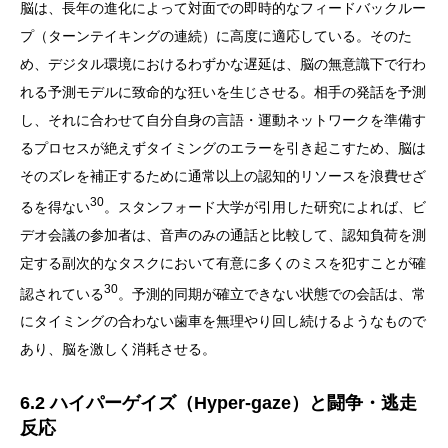
脳は、長年の進化によって対面での即時的なフィードバックルー
プ（ターンテイキングの連続）に高度に適応している。そのた
め、デジタル環境におけるわずかな遅延は、脳の無意識下で行わ
れる予測モデルに致命的な狂いを生じさせる。相手の発話を予測
し、それに合わせて自分自身の言語・運動ネットワークを準備す
るプロセスが絶えずタイミングのエラーを引き起こすため、脳は
そのズレを補正するために通常以上の認知的リソースを浪費せざ
30
るを得ない
。スタンフォード大学が引用した研究によれば、ビ
デオ会議の参加者は、音声のみの通話と比較して、認知負荷を測
定する副次的なタスクにおいて有意に多くのミスを犯すことが確
30
認されている
。予測的同期が確立できない状態での会話は、常
にタイミングの合わない歯車を無理やり回し続けるようなもので
あり、脳を激しく消耗させる。
6.2 ハイパーゲイズ（Hyper-gaze）と闘争・逃走
反応