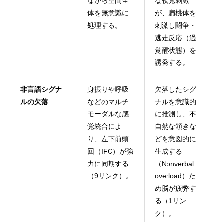
ながら空間全
な視覚刺激
体を無意識に
が、扁桃体を
処理する。
刺激し闘争・
逃走反応（過
覚醒状態）を
誘発する。
非言語シグナ
身振りや呼吸
欠落したシグ
ルの欠落
などのマルチ
ナルを意識的
モーダルな感
に推測し、不
覚統合によ
自然な頷きな
り、左下前頭
どを意図的に
回（IFC）が強
生成する
力に同期する
（Nonverbal
（9リンク）。
overload）た
め脳が疲弊す
る（1リン
ク）。