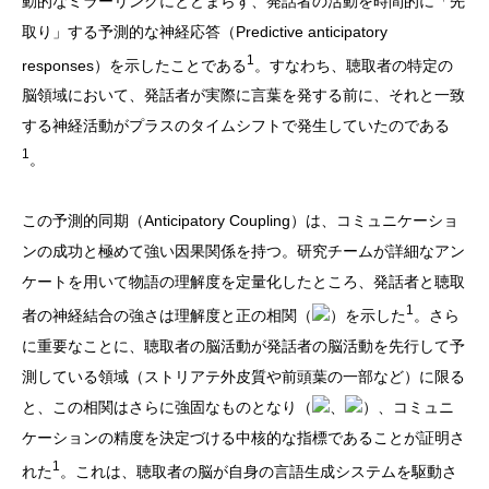
動的なミラーリングにとどまらず、発話者の活動を時間的に「先
取り」する予測的な神経応答（Predictive anticipatory
1
responses）を示したことである
。すなわち、聴取者の特定の
脳領域において、発話者が実際に言葉を発する前に、それと一致
する神経活動がプラスのタイムシフトで発生していたのである
1
。
この予測的同期（Anticipatory Coupling）は、コミュニケーショ
ンの成功と極めて強い因果関係を持つ。研究チームが詳細なアン
ケートを用いて物語の理解度を定量化したところ、発話者と聴取
1
者の神経結合の強さは理解度と正の相関（
）を示した
。さら
に重要なことに、聴取者の脳活動が発話者の脳活動を先行して予
測している領域（ストリアテ外皮質や前頭葉の一部など）に限る
と、この相関はさらに強固なものとなり（
、
）、コミュニ
ケーションの精度を決定づける中核的な指標であることが証明さ
1
れた
。これは、聴取者の脳が自身の言語生成システムを駆動さ