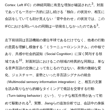
3
Cortex: Left IFC）の神経同期に有意な増加が確認された
。対面
であっても一方が一方的に話し続ける「独白」の状況や、相互に
会話をしていても顔が見えない「背中合わせ」の状況では、この
3
IFCにおける同レベルの同期は一切発生しなかったのである
。
左下前頭回は言語機能の優位半球であるだけでなく、他者の行動
の意図を理解し模倣する「ミラーニューロンシステム」の中核で
あり、共感や社会的認知（Social Cognition）に深く関与する領
10
域である
。対面対話におけるこの領域の特異的な同期は、単な
る音声言語の交換によって生じるのではない。表情の微細な変
化、ジェスチャー、姿勢といった非言語シグナルの統合
（Multimodal sensory information integration）と、相互の文脈
を読み取りながら的確なタイミングで発話を交替する行動
（Turn-taking behavior）という、リッチな相互作用があって初
3
めて駆動される
。実際、Jiangらの追加分析では、会話中の身振
りや表情が表れた特定の時間帯において、神経同期が特に跳ね上