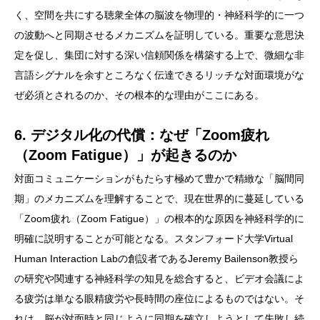
く、空間を共にする聴衆全体の脳波を物理的・神経科学的に一つ
の波動へと同期させるメカニズムを証明している。重要な意思決
定を促し、集団に対する深い信頼関係を構築する上で、微細な非
言語シグナルを余すところなく伝達できるリッチな対面環境がな
ぜ必須とされるのか、その根本的な理由がここにある。
6. デジタル化の代償：なぜ「Zoom疲れ
（Zoom Fatigue）」が起きるのか
対面コミュニケーションがもたらす極めて豊かで精緻な「脳間同
期」のメカニズムを理解することで、現在世界的に蔓延している
「Zoom疲れ（Zoom Fatigue）」の根本的な原因を神経科学的に
明確に説明することが可能となる。スタンフォード大学Virtual
Human Interaction Labの創設者であるJeremy Bailenson教授ら
の研究や関連する神経科学の知見を総合すると、ビデオ会議によ
る疲労は単なる眼精疲労や長時間の座位によるものではない。そ
れは、脳が対面時と同じように同期を確立しようとして失敗し続