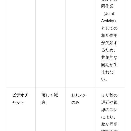
同作業
（Joint
Activity）
としての
相互作用
が欠如す
るため、
共創的な
同期が生
まれな
い。
ビデオチ
著しく減
1リンク
ミリ秒の
ャット
衰
のみ
遅延や視
線のズレ
により、
脳が同期