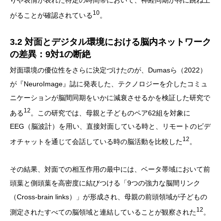
10
がることが確認されている
。
3.2 対面とデジタル環境における脳内ネットワーク
の差異：9対1の断絶
対面環境の優位性をさらに決定づけたのが、Dumasら（2022）
が『NeuroImage』誌に発表した、テクノロジーを介したコミュ
ニケーションが脳間同期をいかに減衰させるかを検証した研究で
12
ある
。この研究では、母親と子どものペア62組を対象に
EEG（脳波計）を用い、直接対面している時と、リモートのビデ
12
オチャットを通じて会話している時の脳活動を比較した
。
その結果、対面での相互作用の最中には、ベータ帯域において前
頭葉と側頭葉を高密度に結びつける「9つの強力な脳間リンク
（Cross-brain links）」が形成され、母親の前頭領域が子どもの
12
測定されたすべての脳領域と連結していることが観察された
。