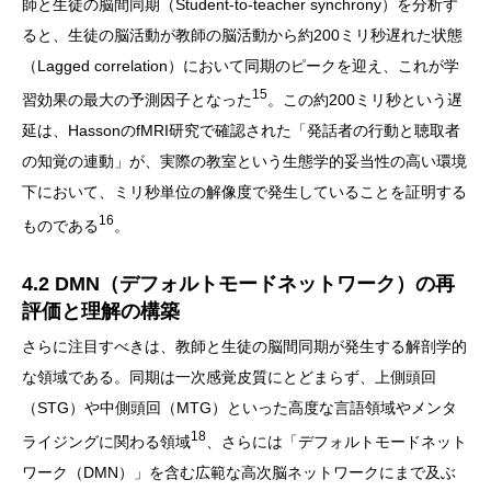
師と生徒の脳間同期（Student-to-teacher synchrony）を分析す
ると、生徒の脳活動が教師の脳活動から約200ミリ秒遅れた状態
（Lagged correlation）において同期のピークを迎え、これが学
15
習効果の最大の予測因子となった
。この約200ミリ秒という遅
延は、HassonのfMRI研究で確認された「発話者の行動と聴取者
の知覚の連動」が、実際の教室という生態学的妥当性の高い環境
下において、ミリ秒単位の解像度で発生していることを証明する
16
ものである
。
4.2 DMN（デフォルトモードネットワーク）の再
評価と理解の構築
さらに注目すべきは、教師と生徒の脳間同期が発生する解剖学的
な領域である。同期は一次感覚皮質にとどまらず、上側頭回
（STG）や中側頭回（MTG）といった高度な言語領域やメンタ
18
ライジングに関わる領域
、さらには「デフォルトモードネット
ワーク（DMN）」を含む広範な高次脳ネットワークにまで及ぶ