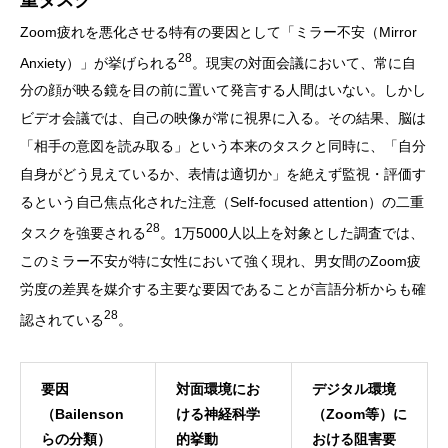
Zoom疲れを悪化させる特有の要因として「ミラー不安（Mirror
28
Anxiety）」が挙げられる
。現実の対面会議において、常に自
分の顔が映る鏡を目の前に置いて発言する人間はいない。しかし
ビデオ会議では、自己の映像が常に視界に入る。その結果、脳は
「相手の意図を読み取る」という本来のタスクと同時に、「自分
自身がどう見えているか、表情は適切か」を絶えず監視・評価す
るという自己焦点化された注意（Self-focused attention）の二重
28
タスクを強要される
。1万5000人以上を対象とした調査では、
このミラー不安が特に女性において強く現れ、男女間のZoom疲
労度の差異を媒介する主要な要因であることが言語分析からも確
28
認されている
。
要因
対面環境にお
デジタル環境
（Bailenson
ける神経科学
（Zoom等）に
らの分類）
的挙動
おける阻害要