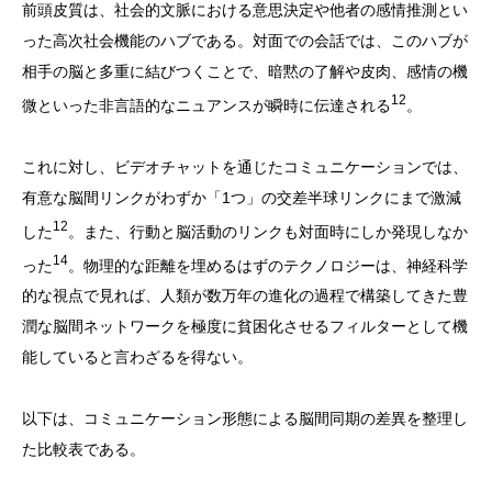
前頭皮質は、社会的文脈における意思決定や他者の感情推測とい
った高次社会機能のハブである。対面での会話では、このハブが
相手の脳と多重に結びつくことで、暗黙の了解や皮肉、感情の機
12
微といった非言語的なニュアンスが瞬時に伝達される
。
これに対し、ビデオチャットを通じたコミュニケーションでは、
有意な脳間リンクがわずか「1つ」の交差半球リンクにまで激減
12
した
。また、行動と脳活動のリンクも対面時にしか発現しなか
14
った
。物理的な距離を埋めるはずのテクノロジーは、神経科学
的な視点で見れば、人類が数万年の進化の過程で構築してきた豊
潤な脳間ネットワークを極度に貧困化させるフィルターとして機
能していると言わざるを得ない。
以下は、コミュニケーション形態による脳間同期の差異を整理し
た比較表である。