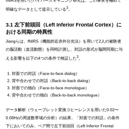
fNIRSを用いたハイパースキャニング研究は、この事実を極めて
3
明確なデータとして提示している
。
3.1 左下前頭回（Left Inferior Frontal Cortex）に
おける同期の特異性
Jiangらは、fNIRS（機能的近赤外分光法）を用いて2人の被験者
の脳活動（血流動態）を同時計測し、対話の形式が脳間同期に与
3
える影響を以下の4つの条件で検証した
。
対面での対話（Face-to-face dialog）
背中合わせでの対話（Back-to-back dialog）
対面での独白（Face-to-face monologue）
背中合わせでの独白（Back-to-back monologue）
データ解析（ウェーブレット変換コヒーレンスを用いた0.02〜
0.08Hzの周波数帯域の分析）の結果、「対面での対話」の条件
下においてのみ、ペア間で左下前頭回（Left Inferior Frontal