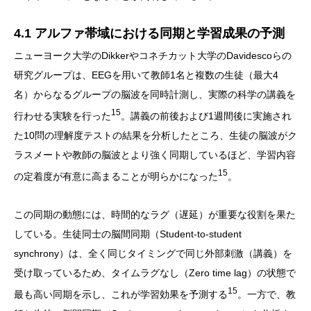
4.1 アルファ帯域における同期と学習成果の予測
ニューヨーク大学のDikkerやコネチカット大学のDavidescoらの
研究グループは、EEGを用いて教師1名と複数の生徒（最大4
名）からなるグループの脳波を同時計測し、実際の科学の講義を
15
行わせる実験を行った
。講義の前後および1週間後に実施され
た10問の理解度テストの結果を分析したところ、生徒の脳波がク
ラスメートや教師の脳波とより強く同期しているほど、学習内容
15
の定着度が有意に高まることが明らかになった
。
この同期の動態には、時間的なラグ（遅延）が重要な役割を果た
している。生徒同士の脳間同期（Student-to-student
synchrony）は、全く同じタイミングで同じ外部刺激（講義）を
受け取っているため、タイムラグなし（Zero time lag）の状態で
15
最も高い同期を示し、これが学習効果を予測する
。一方で、教