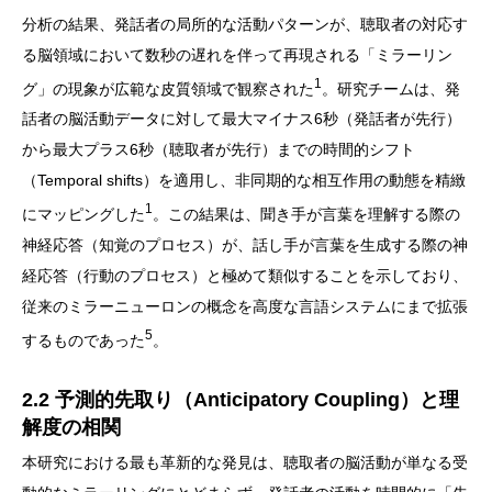
分析の結果、発話者の局所的な活動パターンが、聴取者の対応す
る脳領域において数秒の遅れを伴って再現される「ミラーリン
1
グ」の現象が広範な皮質領域で観察された
。研究チームは、発
話者の脳活動データに対して最大マイナス6秒（発話者が先行）
から最大プラス6秒（聴取者が先行）までの時間的シフト
（Temporal shifts）を適用し、非同期的な相互作用の動態を精緻
1
にマッピングした
。この結果は、聞き手が言葉を理解する際の
神経応答（知覚のプロセス）が、話し手が言葉を生成する際の神
経応答（行動のプロセス）と極めて類似することを示しており、
従来のミラーニューロンの概念を高度な言語システムにまで拡張
5
するものであった
。
2.2 予測的先取り（Anticipatory Coupling）と理
解度の相関
本研究における最も革新的な発見は、聴取者の脳活動が単なる受