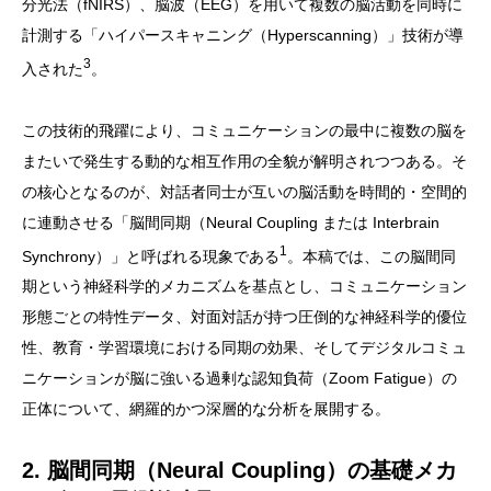
分光法（fNIRS）、脳波（EEG）を用いて複数の脳活動を同時に
計測する「ハイパースキャニング（Hyperscanning）」技術が導
3
入された
。
この技術的飛躍により、コミュニケーションの最中に複数の脳を
またいで発生する動的な相互作用の全貌が解明されつつある。そ
の核心となるのが、対話者同士が互いの脳活動を時間的・空間的
に連動させる「脳間同期（Neural Coupling または Interbrain
1
Synchrony）」と呼ばれる現象である
。本稿では、この脳間同
期という神経科学的メカニズムを基点とし、コミュニケーション
形態ごとの特性データ、対面対話が持つ圧倒的な神経科学的優位
性、教育・学習環境における同期の効果、そしてデジタルコミュ
ニケーションが脳に強いる過剰な認知負荷（Zoom Fatigue）の
正体について、網羅的かつ深層的な分析を展開する。
2. 脳間同期（Neural Coupling）の基礎メカ