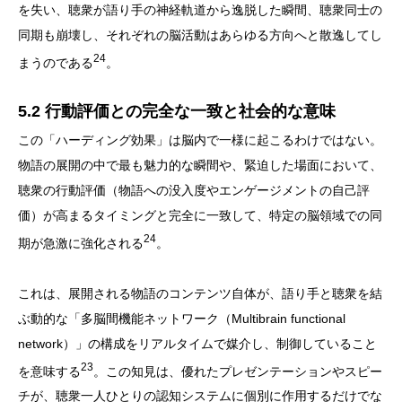
を失い、聴衆が語り手の神経軌道から逸脱した瞬間、聴衆同士の
同期も崩壊し、それぞれの脳活動はあらゆる方向へと散逸してし
24
まうのである
。
5.2 行動評価との完全な一致と社会的な意味
この「ハーディング効果」は脳内で一様に起こるわけではない。
物語の展開の中で最も魅力的な瞬間や、緊迫した場面において、
聴衆の行動評価（物語への没入度やエンゲージメントの自己評
価）が高まるタイミングと完全に一致して、特定の脳領域での同
24
期が急激に強化される
。
これは、展開される物語のコンテンツ自体が、語り手と聴衆を結
ぶ動的な「多脳間機能ネットワーク（Multibrain functional
network）」の構成をリアルタイムで媒介し、制御していること
23
を意味する
。この知見は、優れたプレゼンテーションやスピー
チが、聴衆一人ひとりの認知システムに個別に作用するだけでな