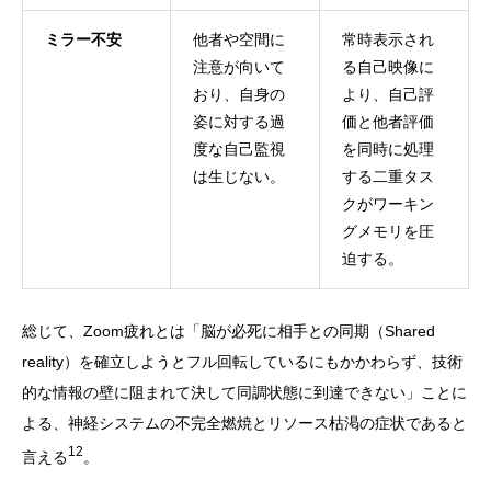
ミラー不安
他者や空間に
常時表示され
注意が向いて
る自己映像に
おり、自身の
より、自己評
姿に対する過
価と他者評価
度な自己監視
を同時に処理
は生じない。
する二重タス
クがワーキン
グメモリを圧
迫する。
総じて、Zoom疲れとは「脳が必死に相手との同期（Shared
reality）を確立しようとフル回転しているにもかかわらず、技術
的な情報の壁に阻まれて決して同調状態に到達できない」ことに
よる、神経システムの不完全燃焼とリソース枯渇の症状であると
12
言える
。