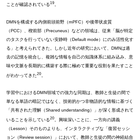
19
ことが確認されている
。
DMNを構成する内側前頭前野（mPFC）や後帯状皮質
（PCC）、楔前部（Precuneus）などの領域は、従来「脳が特定
のタスクを行っていない安静時（Default mode）にのみ活性化す
る」と考えられてきた。しかし近年の研究において、DMNは過
去の記憶を統合し、複雑な情報を自己の知識体系に組み込み、意
味や文脈を長期的に構築する際に極めて重要な役割を果たすこと
20
がわかってきた
。
学習中におけるDMN領域での強力な同期は、教師と生徒の間で
単なる単語の暗記ではなく、技術的かつ非物語的な情報に基づく
「共有された理解（Shared understanding）」が深く形成されて
20
いることを示している
。興味深いことに、一方向の講義
（Lesson）そのものよりも、インタラクティブな「復習セッシ
ョン（Review session）」において、教師と生徒の間の神経結合