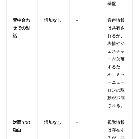
基盤。
背中合わ
増加なし
–
音声情報
せでの対
は共有さ
話
れるが、
表情やジ
ェスチャ
ーが欠落
するた
め、ミラ
ーニュー
ロンの駆
動が抑制
される。
対面での
増加なし
–
視覚情報
独白
は存在す
るが、共