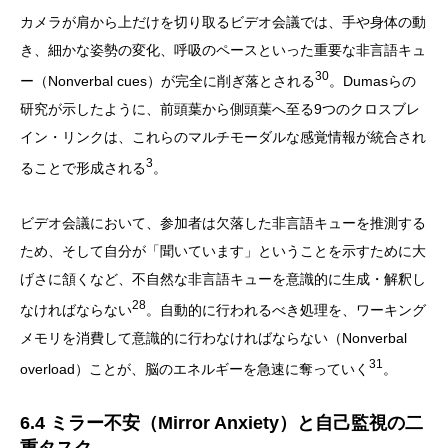
カメラが肩から上だけを切り取るビデオ会議では、手や身体の動
き、細かな姿勢の変化、呼吸のペースといった重要な非言語キュ
30
ー（Nonverbal cues）が完全に削ぎ落とされる
。Dumasらの
研究が示したように、前頭葉から側頭葉へ至る9つのクロスブレ
イン・リンクは、これらのマルチモーダルな感覚情報が統合され
3
ることで形成される
。
ビデオ会議において、参加者は欠落した非言語キューを推測する
ため、そして自分が「聞いています」ということを示すために大
げさに頷くなど、不自然な非言語キューを意識的に生成・解釈し
28
なければならない
。自動的に行われるべき処理を、ワーキング
メモリを消費して意識的に行わなければならない（Nonverbal
31
overload）ことが、脳のエネルギーを急速に奪っていく
。
6.4 ミラー不安（Mirror Anxiety）と自己監視の二
重タスク