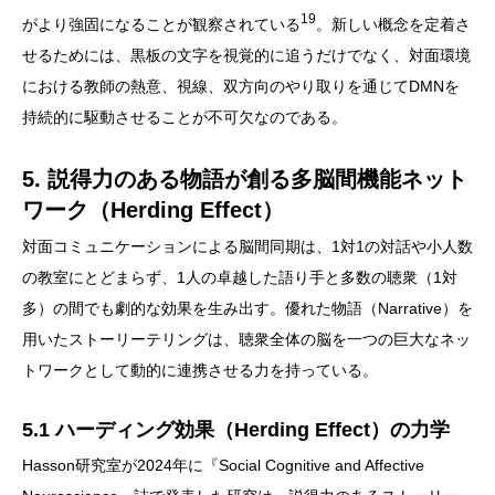
19
がより強固になることが観察されている
。新しい概念を定着さ
せるためには、黒板の文字を視覚的に追うだけでなく、対面環境
における教師の熱意、視線、双方向のやり取りを通じてDMNを
持続的に駆動させることが不可欠なのである。
5. 説得力のある物語が創る多脳間機能ネット
ワーク（Herding Effect）
対面コミュニケーションによる脳間同期は、1対1の対話や小人数
の教室にとどまらず、1人の卓越した語り手と多数の聴衆（1対
多）の間でも劇的な効果を生み出す。優れた物語（Narrative）を
用いたストーリーテリングは、聴衆全体の脳を一つの巨大なネッ
トワークとして動的に連携させる力を持っている。
5.1 ハーディング効果（Herding Effect）の力学
Hasson研究室が2024年に『Social Cognitive and Affective