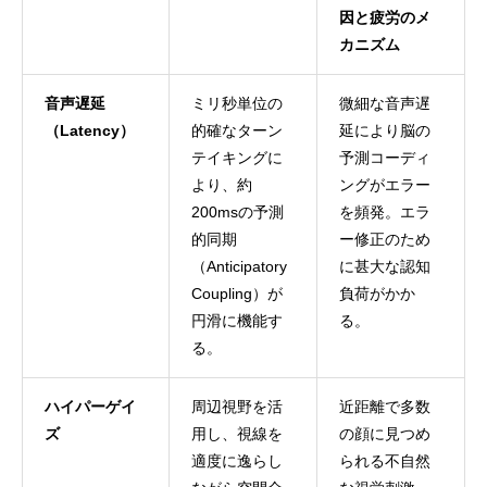
因と疲労のメ
カニズム
音声遅延
ミリ秒単位の
微細な音声遅
（Latency）
的確なターン
延により脳の
テイキングに
予測コーディ
より、約
ングがエラー
200msの予測
を頻発。エラ
的同期
ー修正のため
（Anticipatory
に甚大な認知
Coupling）が
負荷がかか
円滑に機能す
る。
る。
ハイパーゲイ
周辺視野を活
近距離で多数
ズ
用し、視線を
の顔に見つめ
適度に逸らし
られる不自然