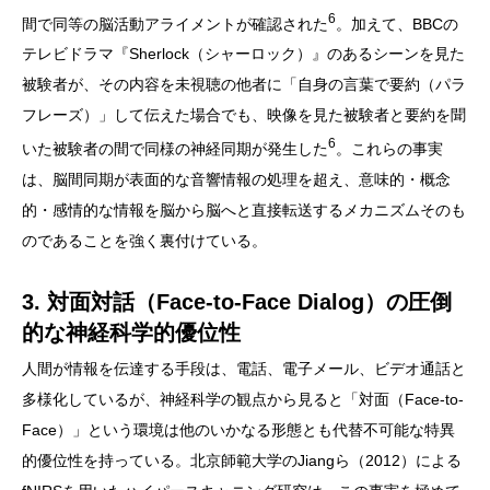
6
間で同等の脳活動アライメントが確認された
。加えて、BBCの
テレビドラマ『Sherlock（シャーロック）』のあるシーンを見た
被験者が、その内容を未視聴の他者に「自身の言葉で要約（パラ
フレーズ）」して伝えた場合でも、映像を見た被験者と要約を聞
6
いた被験者の間で同様の神経同期が発生した
。これらの事実
は、脳間同期が表面的な音響情報の処理を超え、意味的・概念
的・感情的な情報を脳から脳へと直接転送するメカニズムそのも
のであることを強く裏付けている。
3. 対面対話（Face-to-Face Dialog）の圧倒
的な神経科学的優位性
人間が情報を伝達する手段は、電話、電子メール、ビデオ通話と
多様化しているが、神経科学の観点から見ると「対面（Face-to-
Face）」という環境は他のいかなる形態とも代替不可能な特異
的優位性を持っている。北京師範大学のJiangら（2012）による