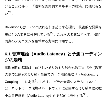
けることに伴う、「過剰な認知的エネルギーの枯渇」に他ならな
28
い
。
Bailensonらは、Zoom疲れを引き起こす心理的・技術的な要因を
29
主に4つの要素に分解している
。これらの要素はすべて、脳間
同期のメカニズムを破壊する方向に作用する。
6.1 音声遅延（Audio Latency）と予測コーディン
グの崩壊
脳間同期の基盤は、前述した通り数ミリ秒から数百ミリ秒（教室
の例では約200ミリ秒）単位での「予測的先取り（Anticipatory
1
Coupling）」にある
。しかし、ビデオ会議システムにおいて
は、ネットワーク環境やハードウェアに起因するミリ秒単位の微
30
小な音声遅延（Audio Latency）が必然的に発生する
。