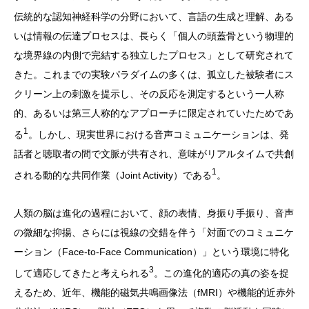
伝統的な認知神経科学の分野において、言語の生成と理解、ある
いは情報の伝達プロセスは、長らく「個人の頭蓋骨という物理的
な境界線の内側で完結する独立したプロセス」として研究されて
きた。これまでの実験パラダイムの多くは、孤立した被験者にス
クリーン上の刺激を提示し、その反応を測定するという一人称
的、あるいは第三人称的なアプローチに限定されていたためであ
1
る
。しかし、現実世界における音声コミュニケーションは、発
話者と聴取者の間で文脈が共有され、意味がリアルタイムで共創
1
される動的な共同作業（Joint Activity）である
。
人類の脳は進化の過程において、顔の表情、身振り手振り、音声
の微細な抑揚、さらには視線の交錯を伴う「対面でのコミュニケ
ーション（Face-to-Face Communication）」という環境に特化
3
して適応してきたと考えられる
。この進化的適応の真の姿を捉
えるため、近年、機能的磁気共鳴画像法（fMRI）や機能的近赤外