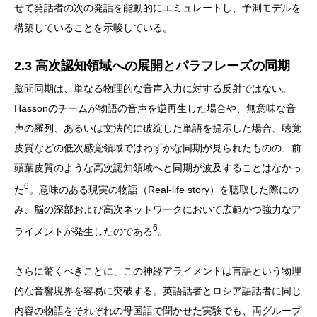
せて発話者の次の発話を能動的にエミュレートし、予測モデルを
構築していることを示唆している。
2.3 高次認知領域への展開とパラフレーズの同期
脳間同期は、単なる物理的な音声入力に対する反射ではない。
Hassonのチームが物語の音声を逆再生した場合や、無意味な音
声の羅列、あるいは文法的に破綻した単語を提示した場合、聴覚
皮質などの低次感覚領域ではわずかな同期が見られたものの、前
頭葉皮質のような高次認知領域へと同期が波及することはなかっ
6
た
。意味のある現実の物語（Real-life story）を聴取した際にの
み、脳の深部および高次ネットワークにおいて広範かつ強力なア
6
ライメントが発生したのである
。
さらに驚くべきことに、この神経アライメントは言語という物理
的な音響境界を容易に突破する。英語話者とロシア語話者に同じ
内容の物語をそれぞれの母国語で聞かせた実験でも、両グループ