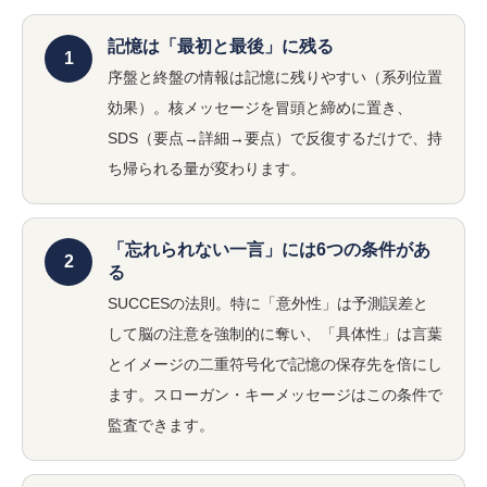
記憶は「最初と最後」に残る
1
序盤と終盤の情報は記憶に残りやすい（系列位置
効果）。核メッセージを冒頭と締めに置き、
SDS（要点→詳細→要点）で反復するだけで、持
ち帰られる量が変わります。
「忘れられない一言」には6つの条件があ
2
る
SUCCESの法則。特に「意外性」は予測誤差と
して脳の注意を強制的に奪い、「具体性」は言葉
とイメージの二重符号化で記憶の保存先を倍にし
ます。スローガン・キーメッセージはこの条件で
監査できます。