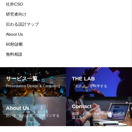
社外CSO
研究者向け
伝わる設計マップ
About Us
60秒診断
無料相談
サービス一覧
THE LAB
Presentation Design & Consulting
「伝わる」を科学する
Contact
About Us
相談・お問い合わせ｜制作の相談
想いを “伝わる形” にデザインする
はこちら