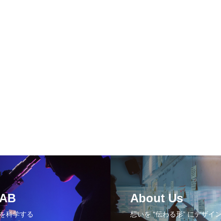
LAB
About Us
を科学する
想いを “伝わる形” にデザイ